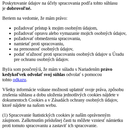
Poskytovanie údajov na účely spracovania podľa tohto súhlasu
je
dobrovoľné.
Beriem na vedomie, že mám právo:
požadovať prístup k mojim osobným údajom,
požadovať opravu alebo vymazanie mojich osobných údajov,
požadovať obmedzenia spracovania,
namietať proti spracovaniu,
na prenosnosť osobných údajov,
podať sťažnosť proti spracovaniu osobných údajov u Úradu
pre ochranu osobných údajov.
Byl/a som poučený/á, že mám v súladu s Nariadením
právo
kedykoľvek odvolať svoj súhlas
odvolať s pomocou
tohto
odkazu
.
Všetky informácie vrátane možnosti uplatniť svoje práva, zpôsobu
zrušenia súhlasu a dobu uloženia jednotlivých cookies nájdete v
dokumentoch Cookies a v Zásadách ochrany osobných údajov,
ktoré nájdete na našom webu.
(1) Spracovanie štatistických cookies je naším oprávneným
záujmom. Zaškrtnutím príslušnej časti tu môžete vzniesť námietku
proti tomuto spracovaniu a zastaviť ich spracovanie.