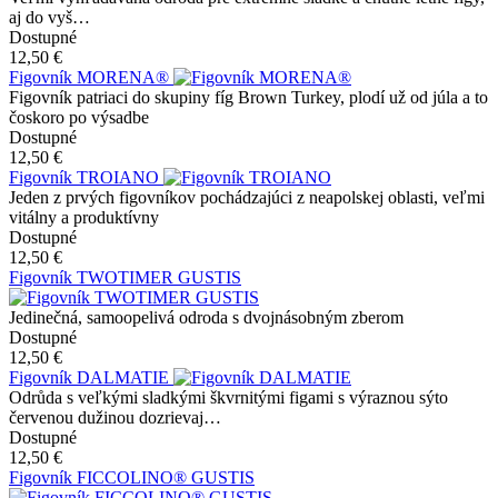
aj do vyš…
Dostupné
12,50 €
Figovník MORENA®
Figovník patriaci do skupiny fíg Brown Turkey, plodí už od júla a to
čoskoro po výsadbe
Dostupné
12,50 €
Figovník TROIANO
Jeden z prvých figovníkov pochádzajúci z neapolskej oblasti, veľmi
vitálny a produktívny
Dostupné
12,50 €
Figovník TWOTIMER GUSTIS
Jedinečná, samoopelivá odroda s dvojnásobným zberom
Dostupné
12,50 €
Figovník DALMATIE
Odrůda s veľkými sladkými škvrnitými figami s výraznou sýto
červenou dužinou dozrievaj…
Dostupné
12,50 €
Figovník FICCOLINO® GUSTIS