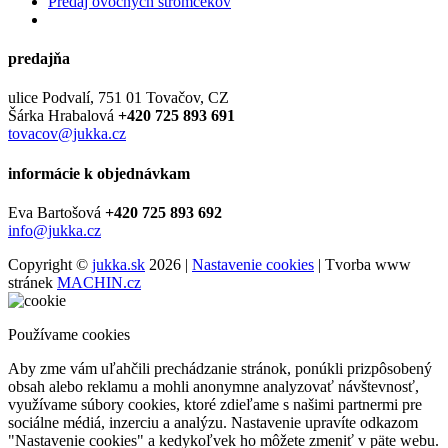
Predaj ovocných stromčekov
predajňa
ulice Podvalí, 751 01 Tovačov, CZ
Šárka Hrabalová
+420 725 893 691
tovacov@jukka.cz
informácie k objednávkam
Eva Bartošová
+420 725 893 692
info@jukka.cz
Copyright ©
jukka.sk
2026 |
Nastavenie cookies
| Tvorba www
stránek
MACHIN.cz
Používame cookies
Aby zme vám uľahčili prechádzanie stránok, ponúkli prizpôsobený
obsah alebo reklamu a mohli anonymne analyzovať návštevnosť,
využívame súbory cookies, ktoré zdieľame s našimi partnermi pre
sociálne médiá, inzerciu a analýzu. Nastavenie upravíte odkazom
"Nastavenie cookies" a kedykoľvek ho môžete zmeniť v päte webu.