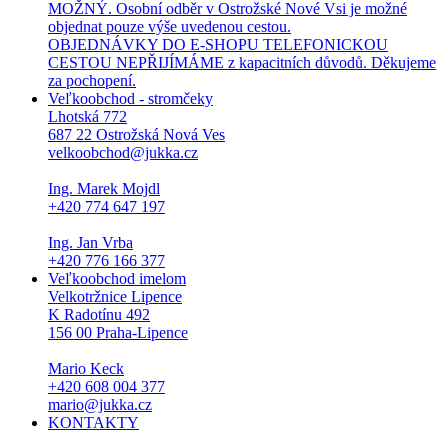
MOŽNÝ. Osobní odběr v Ostrožské Nové Vsi je možné
objednat pouze výše uvedenou cestou.
OBJEDNÁVKY DO E-SHOPU TELEFONICKOU
CESTOU NEPŘIJÍMÁME z kapacitních důvodů. Děkujeme
za pochopení.
Veľkoobchod - stromčeky
Lhotská 772
687 22 Ostrožská Nová Ves
velkoobchod@jukka.cz
Ing. Marek Mojdl
+420 774 647 197
Ing. Jan Vrba
+420 776 166 377
Veľkoobchod imelom
Velkotržnice Lipence
K Radotínu 492
156 00 Praha-Lipence
Mario Keck
+420 608 004 377
mario@jukka.cz
KONTAKTY