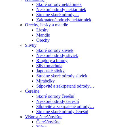
Skoré odrody nektáriniek
Neskoré odrody nektáriniek
Stredne skoré odrody…
Zakrpatené odrody nektáriniek
Orechy, liesky a mandle
Liesky
Mandle
Orechy
Slivky
Skoré odrody sliviek
Neskoré odrody sliviek
Ringloty a blumy
Slivkomarhula
Japonské slivky
Stredne skoré odrody sliviek
Mirabelky
Stĺpovité a zakrpatené odrody…
Čerešne
Skoré odrody čerešní
Neskoré odrody čerešní
Stĺpovité a zakrpatené odrody…
Stredne skoré odrody čerešní
Višne a čerešňovišne
Čerešňovišne
Višne