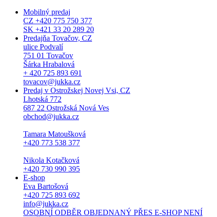
Mobilný predaj
CZ +420 775 750 377
SK +421 33 20 289 20
Predajňa Tovačov, CZ
ulice Podvalí
751 01 Tovačov
Šárka Hrabalová
+ 420 725 893 691
tovacov@jukka.cz
Predaj v Ostrožskej Novej Vsi, CZ
Lhotská 772
687 22 Ostrožská Nová Ves
obchod@jukka.cz
Tamara Matoušková
+420 773 538 377
Nikola Kotačková
+420 730 990 395
E-shop
Eva Bartošová
+420 725 893 692
info@jukka.cz
OSOBNÍ ODBĚR OBJEDNANÝ PŘES E-SHOP NENÍ