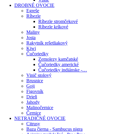
DROBNÉ OVOCIE
Egreše
Ríbezle
Ríbezle stromčekové
Ríbezle kríkové
Maliny
Josta
Rakytník rešetliakový
Kiwi
Čučoriedky
Zemolezy kamčatské
Čučoriedky americké
Čučoriedky indiánske -…
Vinič stolový
Brusnice
Goji
Figovník
Drieň
Jahody
Malinočernice
Černice
NETRADIČNÉ OVOCIE
Citrusy
Baza čierna - Sambucus nigra