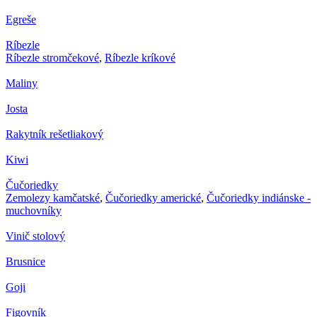
Egreše
Ríbezle
Ríbezle stromčekové
,
Ríbezle kríkové
Maliny
Josta
Rakytník rešetliakový
Kiwi
Čučoriedky
Zemolezy kamčatské
,
Čučoriedky americké
,
Čučoriedky indiánske -
muchovníky
Vinič stolový
Brusnice
Goji
Figovník