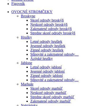
Figovník
OVOCNÉ STROMČEKY
Broskyne
Skoré odrody broskýň
Neskoré odrody broskýň
Zakrpatené odrody broskýň
Stredne skoré odrody broskýň
Hrušky
Letné odrody hrušiek
Jesenné odrody hrušiek
Zimné odrody hrušiek
Stĺpovité a zakrpatené odrody…
Ázijské hrušky
Jablone
Letné odrody jabloní
Jesenné odrody jabloní
Zimné odrody jabloní
Stĺpovité a zakrpatené odrody…
Marhule
Skoré odrody marhúľ
Neskoré odrody marhúľ
Stredne skoré odrody marhúľ
Zakrpatené odrody marhúľ
Nektárinky