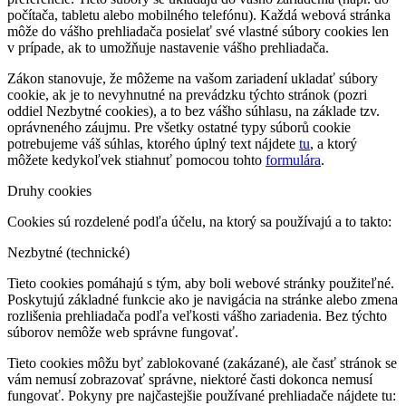
počítača, tabletu alebo mobilného telefónu). Každá webová stránka
môže do vášho prehliadača posielať své vlastné súbory cookies len
v prípade, ak to umožňuje nastavenie vášho prehliadača.
Zákon stanovuje, že môžeme na vašom zariadení ukladať súbory
cookie, ak je to nevyhnutné na prevádzku týchto stránok (pozri
oddiel Nezbytné cookies), a to bez vášho súhlasu, na základe tzv.
oprávneného záujmu. Pre všetky ostatné typy súborů cookie
potrebujeme váš súhlas, ktorého úplný text nájdete
tu
, a ktorý
môžete kedykoľvek stiahnuť pomocou tohto
formulára
.
Druhy cookies
Cookies sú rozdelené podľa účelu, na ktorý sa používajú a to takto:
Nezbytné (technické)
Tieto cookies pomáhajú s tým, aby boli webové stránky použiteľné.
Poskytujú základné funkcie ako je navigácia na stránke alebo zmena
rozlišenia prehliadača podľa veľkosti vášho zariadenia. Bez týchto
súborov nemôže web správne fungovať.
Tieto cookies môžu byť zablokované (zakázané), ale časť stránok se
vám nemusí zobrazovať správne, niektoré časti dokonca nemusí
fungovať. Pokyny pre najčastejšie používané prehliadače nájdete tu: