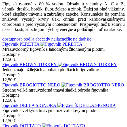
Figy sú tvorené z 80 % vodou. Obsahujú vitamíny A, C a B,
vápnik, draslík, horčík, fluór, železo a zinok. Ďalej sú plné vlákniny,
ktorá zlepšuje trávenie a zabraňuje zápche. Konzumácia fíg pomáha
znižovať vysoký krvný tlak, chráni pred kardiovaskulárnymi
chorobami a pred vysokým cholesterolom. Prispievajú tiež k zdraviu
našich kostí, sú zdrojom rýchlej energie a potláčajú chuť na sladké.
dostupnosť
podľa abecedy
najlacnejšie
najdrahšie
Figovník PERETTA
Mrazuvzdorný figovník s lahodnými žltohnedými plodmi
Dostupné
12,50 €
Figovník BROWN TURKEY
Jeden z najotužilejších a bohato plodiacich figovníkov
Dostupné
12,50 €
Figovník BROGIOTTO NERO
Stredne veľká mrauvzdorná tmavá sladká odroda figovníka
Dostupné
12,50 €
Figovník DELLA SIGNORA
Figovník s veľkými tmavými ružovofialovými plodmi
Dostupné
12,50 €
Figovník DOTTATO