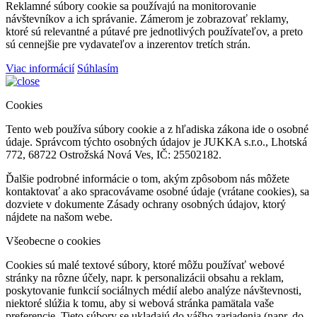
Reklamné súbory cookie sa používajú na monitorovanie
návštevníkov a ich správanie. Zámerom je zobrazovať reklamy,
ktoré sú relevantné a pútavé pre jednotlivých používateľov, a preto
sú cennejšie pre vydavateľov a inzerentov tretích strán.
Viac informácií
Súhlasím
Cookies
Tento web používa súbory cookie a z hľadiska zákona ide o osobné
údaje. Správcom týchto osobných údajov je JUKKA s.r.o., Lhotská
772, 68722 Ostrožská Nová Ves, IČ: 25502182.
Ďalšie podrobné informácie o tom, akým zpôsobom nás môžete
kontaktovať a ako spracovávame osobné údaje (vrátane cookies), sa
dozviete v dokumente Zásady ochrany osobných údajov, ktorý
nájdete na našom webe.
Všeobecne o cookies
Cookies sú malé textové súbory, ktoré môžu používať webové
stránky na rôzne účely, napr. k personalizácii obsahu a reklam,
poskytovanie funkcií sociálnych médií alebo analýze návštevnosti,
niektoré slúžia k tomu, aby si webová stránka pamätala vaše
preferencie. Tieto súbory se ukladajú do vášho zariadenia (napr. do