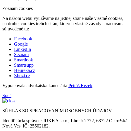
Zoznam cookies
Na našom webu využívame na jednej strane naše vlastné cookies,
na druhej cookies tretích strán, ktorých vlastné zásady spracovania
sú uvedené tu:
Facebook
Google
LinkedIn
Seznam
Smartlook
Smartsupp
Heureka.cz
Zbozi.cz
Vypracovala advokátska kancelária
Petráš Rezek
Speť
SÚHLAS SO SPRACOVANÍM OSOBNÝCH ÚDAJOV
Identifikácia správcu: JUKKA s.r.o., Lhotská 772, 68722 Ostrožská
Nová Ves, IČ: 25502182.