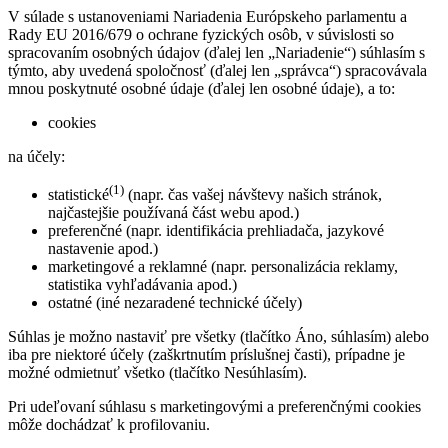
V súlade s ustanoveniami Nariadenia Európskeho parlamentu a
Rady EU 2016/679 o ochrane fyzických osôb, v súvislosti so
spracovaním osobných údajov (ďalej len „Nariadenie“) súhlasím s
týmto, aby uvedená spoločnosť (ďalej len „správca“) spracovávala
mnou poskytnuté osobné údaje (ďalej len osobné údaje), a to:
cookies
na účely:
(1)
statistické
(napr. čas vašej návštevy našich stránok,
najčastejšie používaná část webu apod.)
preferenčné (napr. identifikácia prehliadača, jazykové
nastavenie apod.)
marketingové a reklamné (napr. personalizácia reklamy,
statistika vyhľadávania apod.)
ostatné (iné nezaradené technické účely)
Súhlas je možno nastaviť pre všetky (tlačítko Áno, súhlasím) alebo
iba pre niektoré účely (zaškrtnutím príslušnej časti), prípadne je
možné odmietnuť všetko (tlačítko Nesúhlasím).
Pri udeľovaní súhlasu s marketingovými a preferenčnými cookies
môže dochádzať k profilovaniu.