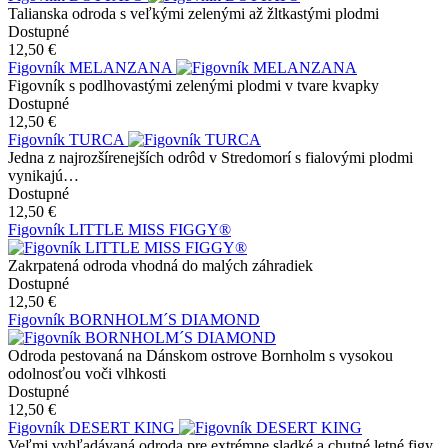
Talianska odroda s veľkými zelenými až žltkastými plodmi
Dostupné
12,50 €
Figovník MELANZANA
Figovník s podlhovastými zelenými plodmi v tvare kvapky
Dostupné
12,50 €
Figovník TURCA
Jedna z najrozšírenejších odrôd v Stredomorí s fialovými plodmi
vynikajú…
Dostupné
12,50 €
Figovník LITTLE MISS FIGGY®
Zakrpatená odroda vhodná do malých záhradiek
Dostupné
12,50 €
Figovník BORNHOLM´S DIAMOND
Odroda pestovaná na Dánskom ostrove Bornholm s vysokou
odolnosťou voči vlhkosti
Dostupné
12,50 €
Figovník DESERT KING
Veľmi vyhľadávaná odroda pre extrémne sladké a chutné letné figy,