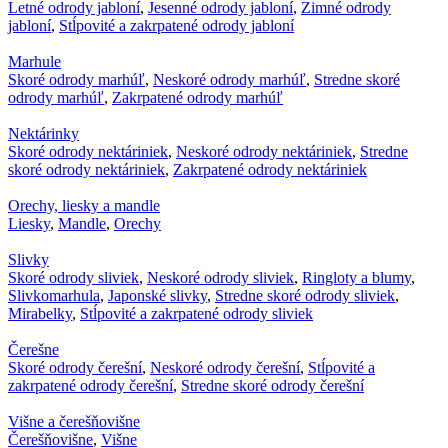
Letné odrody jabloní
,
Jesenné odrody jabloní
,
Zimné odrody
jabloní
,
Stĺpovité a zakrpatené odrody jabloní
Marhule
Skoré odrody marhúľ
,
Neskoré odrody marhúľ
,
Stredne skoré
odrody marhúľ
,
Zakrpatené odrody marhúľ
Nektárinky
Skoré odrody nektáriniek
,
Neskoré odrody nektáriniek
,
Stredne
skoré odrody nektáriniek
,
Zakrpatené odrody nektáriniek
Orechy, liesky a mandle
Liesky
,
Mandle
,
Orechy
Slivky
Skoré odrody sliviek
,
Neskoré odrody sliviek
,
Ringloty a blumy
,
Slivkomarhula
,
Japonské slivky
,
Stredne skoré odrody sliviek
,
Mirabelky
,
Stĺpovité a zakrpatené odrody sliviek
Čerešne
Skoré odrody čerešní
,
Neskoré odrody čerešní
,
Stĺpovité a
zakrpatené odrody čerešní
,
Stredne skoré odrody čerešní
Višne a čerešňovišne
Čerešňovišne
,
Višne