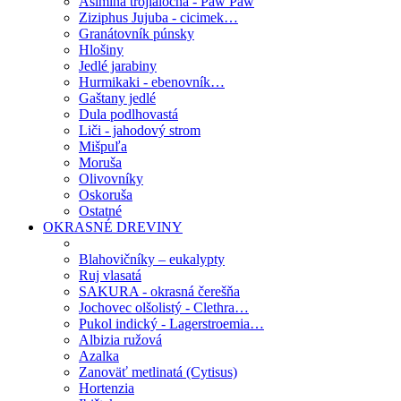
Asimina trojlaločná - Paw Paw
Ziziphus Jujuba - cicimek…
Granátovník púnsky
Hlošiny
Jedlé jarabiny
Hurmikaki - ebenovník…
Gaštany jedlé
Dula podlhovastá
Liči - jahodový strom
Mišpuľa
Moruša
Olivovníky
Oskoruša
Ostatné
OKRASNÉ DREVINY
Blahovičníky – eukalypty
Ruj vlasatá
SAKURA - okrasná čerešňa
Jochovec olšolistý - Clethra…
Pukol indický - Lagerstroemia…
Albizia ružová
Azalka
Zanoväť metlinatá (Cytisus)
Hortenzia