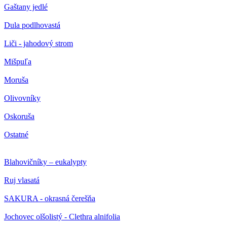
Gaštany jedlé
Dula podlhovastá
Liči - jahodový strom
Mišpuľa
Moruša
Olivovníky
Oskoruša
Ostatné
Blahovičníky – eukalypty
Ruj vlasatá
SAKURA - okrasná čerešňa
Jochovec olšolistý - Clethra alnifolia