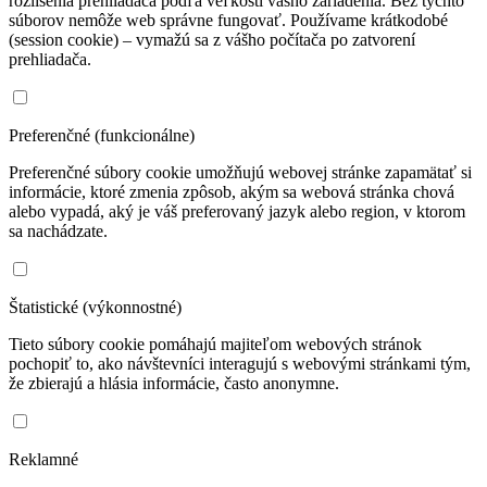
rozlišenia prehliadača podľa veľkosti vášho zariadenia. Bez týchto
súborov nemôže web správne fungovať. Používame krátkodobé
(session cookie) – vymažú sa z vášho počítača po zatvorení
prehliadača.
Preferenčné (funkcionálne)
Preferenčné súbory cookie umožňujú webovej stránke zapamätať si
informácie, ktoré zmenia zpôsob, akým sa webová stránka chová
alebo vypadá, aký je váš preferovaný jazyk alebo region, v ktorom
sa nachádzate.
Štatistické (výkonnostné)
Tieto súbory cookie pomáhajú majiteľom webových stránok
pochopiť to, ako návštevníci interagujú s webovými stránkami tým,
že zbierajú a hlásia informácie, často anonymne.
Reklamné