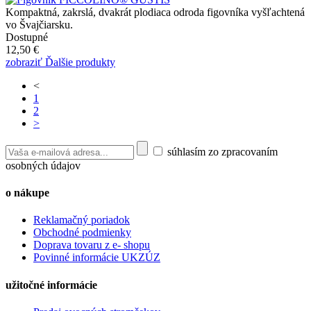
Kompaktná, zakrslá, dvakrát plodiaca odroda figovníka vyšľachtená
vo Švajčiarsku.
Dostupné
12,50 €
zobraziť Ďalšie produkty
<
1
2
>
súhlasím zo zpracovaním
osobných údajov
o nákupe
Reklamačný poriadok
Obchodné podmienky
Doprava tovaru z e- shopu
Povinné informácie UKZÚZ
užitočné informácie