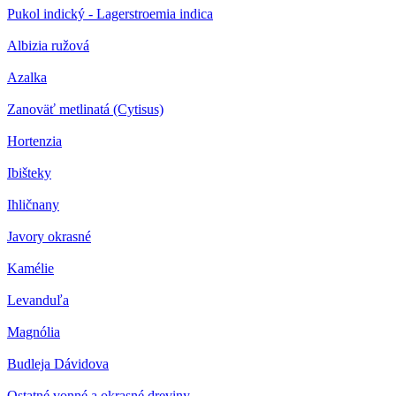
Pukol indický - Lagerstroemia indica
Albizia ružová
Azalka
Zanoväť metlinatá (Cytisus)
Hortenzia
Ibišteky
Ihličnany
Javory okrasné
Kamélie
Levanduľa
Magnólia
Budleja Dávidova
Ostatné vonné a okrasné dreviny