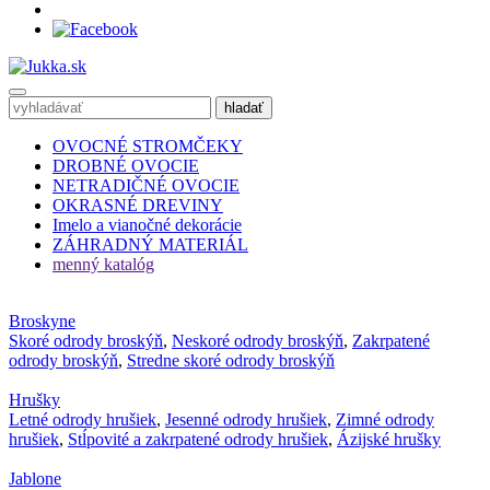
OVOCNÉ STROMČEKY
DROBNÉ OVOCIE
NETRADIČNÉ OVOCIE
OKRASNÉ DREVINY
Imelo a vianočné dekorácie
ZÁHRADNÝ MATERIÁL
menný katalóg
Broskyne
Skoré odrody broskýň
,
Neskoré odrody broskýň
,
Zakrpatené
odrody broskýň
,
Stredne skoré odrody broskýň
Hrušky
Letné odrody hrušiek
,
Jesenné odrody hrušiek
,
Zimné odrody
hrušiek
,
Stĺpovité a zakrpatené odrody hrušiek
,
Ázijské hrušky
Jablone