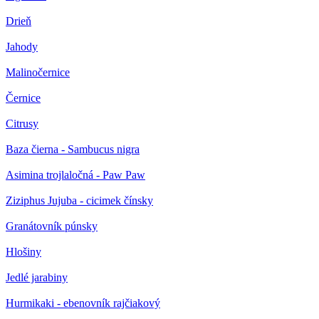
Drieň
Jahody
Malinočernice
Černice
Citrusy
Baza čierna - Sambucus nigra
Asimina trojlaločná - Paw Paw
Ziziphus Jujuba - cicimek čínsky
Granátovník púnsky
Hlošiny
Jedlé jarabiny
Hurmikaki - ebenovník rajčiakový