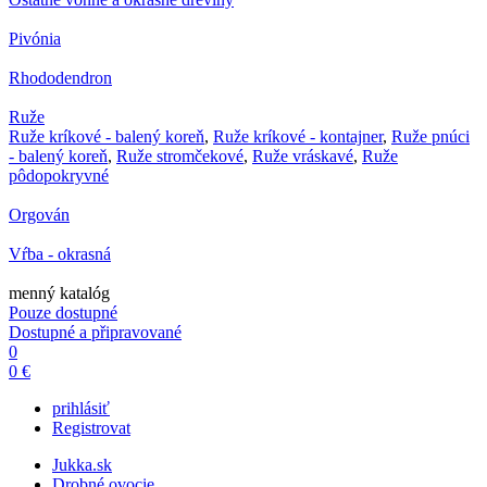
Pivónia
Rhododendron
Ruže
Ruže kríkové - balený koreň
,
Ruže kríkové - kontajner
,
Ruže pnúci
- balený koreň
,
Ruže stromčekové
,
Ruže vráskavé
,
Ruže
pôdopokryvné
Orgován
Vŕba - okrasná
menný katalóg
Pouze dostupné
Dostupné a připravované
0
0 €
prihlásiť
Registrovat
Jukka.sk
Drobné ovocie