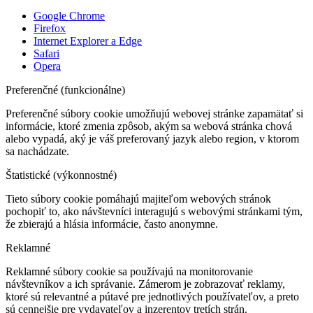
Google Chrome
Firefox
Internet Explorer a Edge
Safari
Opera
Preferenčné (funkcionálne)
Preferenčné súbory cookie umožňujú webovej stránke zapamätať si
informácie, ktoré zmenia zpôsob, akým sa webová stránka chová
alebo vypadá, aký je váš preferovaný jazyk alebo region, v ktorom
sa nachádzate.
Štatistické (výkonnostné)
Tieto súbory cookie pomáhajú majiteľom webových stránok
pochopiť to, ako návštevníci interagujú s webovými stránkami tým,
že zbierajú a hlásia informácie, často anonymne.
Reklamné
Reklamné súbory cookie sa používajú na monitorovanie
návštevníkov a ich správanie. Zámerom je zobrazovať reklamy,
ktoré sú relevantné a pútavé pre jednotlivých používateľov, a preto
sú cennejšie pre vydavateľov a inzerentov tretích strán.