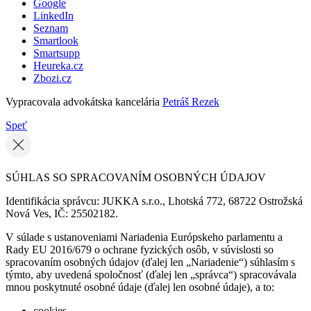
Google
LinkedIn
Seznam
Smartlook
Smartsupp
Heureka.cz
Zbozi.cz
Vypracovala advokátska kancelária
Petráš Rezek
Speť
SÚHLAS SO SPRACOVANÍM OSOBNÝCH ÚDAJOV
Identifikácia správcu: JUKKA s.r.o., Lhotská 772, 68722 Ostrožská
Nová Ves, IČ: 25502182.
V súlade s ustanoveniami Nariadenia Európskeho parlamentu a
Rady EU 2016/679 o ochrane fyzických osôb, v súvislosti so
spracovaním osobných údajov (ďalej len „Nariadenie“) súhlasím s
týmto, aby uvedená spoločnosť (ďalej len „správca“) spracovávala
mnou poskytnuté osobné údaje (ďalej len osobné údaje), a to:
cookies