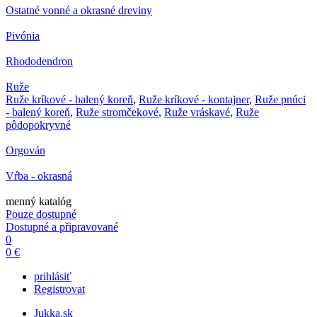
Ostatné vonné a okrasné dreviny
Pivónia
Rhododendron
Ruže
Ruže kríkové - balený koreň
,
Ruže kríkové - kontajner
,
Ruže pnúci
- balený koreň
,
Ruže stromčekové
,
Ruže vráskavé
,
Ruže
pôdopokryvné
Orgován
Vŕba - okrasná
menný katalóg
Pouze dostupné
Dostupné a připravované
0
0 €
prihlásiť
Registrovat
Jukka.sk