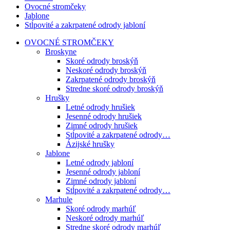
Ovocné stromčeky
Jablone
Stĺpovité a zakrpatené odrody jabloní
OVOCNÉ STROMČEKY
Broskyne
Skoré odrody broskýň
Neskoré odrody broskýň
Zakrpatené odrody broskýň
Stredne skoré odrody broskýň
Hrušky
Letné odrody hrušiek
Jesenné odrody hrušiek
Zimné odrody hrušiek
Stĺpovité a zakrpatené odrody…
Ázijské hrušky
Jablone
Letné odrody jabloní
Jesenné odrody jabloní
Zimné odrody jabloní
Stĺpovité a zakrpatené odrody…
Marhule
Skoré odrody marhúľ
Neskoré odrody marhúľ
Stredne skoré odrody marhúľ