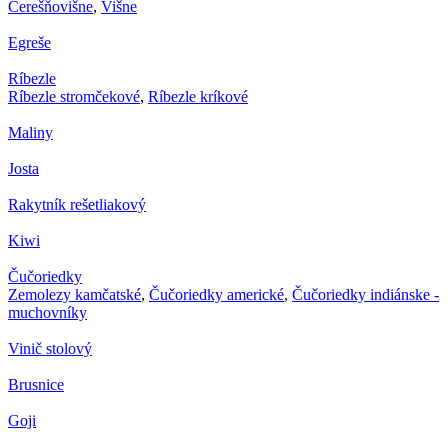
Čerešňovišne
,
Višne
Egreše
Ríbezle
Ríbezle stromčekové
,
Ríbezle kríkové
Maliny
Josta
Rakytník rešetliakový
Kiwi
Čučoriedky
Zemolezy kamčatské
,
Čučoriedky americké
,
Čučoriedky indiánske -
muchovníky
Vinič stolový
Brusnice
Goji