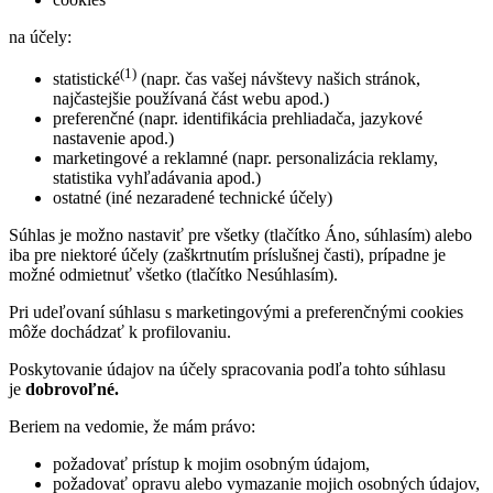
na účely:
(1)
statistické
(napr. čas vašej návštevy našich stránok,
najčastejšie používaná část webu apod.)
preferenčné (napr. identifikácia prehliadača, jazykové
nastavenie apod.)
marketingové a reklamné (napr. personalizácia reklamy,
statistika vyhľadávania apod.)
ostatné (iné nezaradené technické účely)
Súhlas je možno nastaviť pre všetky (tlačítko Áno, súhlasím) alebo
iba pre niektoré účely (zaškrtnutím príslušnej časti), prípadne je
možné odmietnuť všetko (tlačítko Nesúhlasím).
Pri udeľovaní súhlasu s marketingovými a preferenčnými cookies
môže dochádzať k profilovaniu.
Poskytovanie údajov na účely spracovania podľa tohto súhlasu
je
dobrovoľné.
Beriem na vedomie, že mám právo:
požadovať prístup k mojim osobným údajom,
požadovať opravu alebo vymazanie mojich osobných údajov,