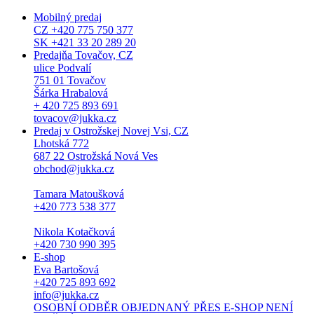
Mobilný predaj
CZ +420 775 750 377
SK +421 33 20 289 20
Predajňa Tovačov, CZ
ulice Podvalí
751 01 Tovačov
Šárka Hrabalová
+ 420 725 893 691
tovacov@jukka.cz
Predaj v Ostrožskej Novej Vsi, CZ
Lhotská 772
687 22 Ostrožská Nová Ves
obchod@jukka.cz
Tamara Matoušková
+420 773 538 377
Nikola Kotačková
+420 730 990 395
E-shop
Eva Bartošová
+420 725 893 692
info@jukka.cz
OSOBNÍ ODBĚR OBJEDNANÝ PŘES E-SHOP NENÍ