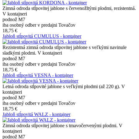
Zimná odroda stĺpovitej jablone s červenožltými plodmi, rezistentná.
V kontajneri
podnož M7
iba osobný odber v predajni Tovačov
18,75 €
Jabloň stĺpovitá CUMULUS - kontajner
Rezistentná zimná odroda stĺpovitej jablone s veľkými navinule
sladkými plodmi. V kontajneri
podnož M7
iba osobný odber v predajni Tovačov
18,75 €
Jabloň stĺpovitá VESNA - kontajner
Letná odroda stĺpovité jablone s veľkými plodmi (až 220 g). V
kontajneri
podnož M7
iba osobný odber v predajni Tovačov
18,75 €
Jabloň stĺpovitá WALZ - kontajner
Zimná odroda stĺpovitej jablone s tmavočervenými plodmi. V
kontajneri
podnož M7