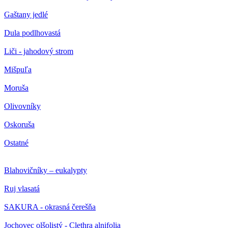
Gaštany jedlé
Dula podlhovastá
Liči - jahodový strom
Mišpuľa
Moruša
Olivovníky
Oskoruša
Ostatné
Blahovičníky – eukalypty
Ruj vlasatá
SAKURA - okrasná čerešňa
Jochovec olšolistý - Clethra alnifolia