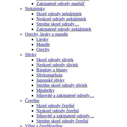
Zakrpatené odrody marhúľ
Nektárinky
Skoré odrody nektáriniek
Neskoré odrody nektáriniek
Stredne skoré odrody…
Zakrpatené odrody nektáriniek
Orechy, liesky a mandle
Liesky
Mandle
Orechy
Slivky
Skoré odrody sliviek
Neskoré odrody sliviek
Ringloty a blumy
Slivkomarhula
Japonské slivky
Stredne skoré odrody sliviek
Mirabelky
Stĺpovité a zakrpatené odrody…
Čerešne
Skoré odrody čerešní
Neskoré odrody čerešní
Stĺpovité a zakrpatené odrody…
Stredne skoré odrody čerešní
Višne a čerešňovišne