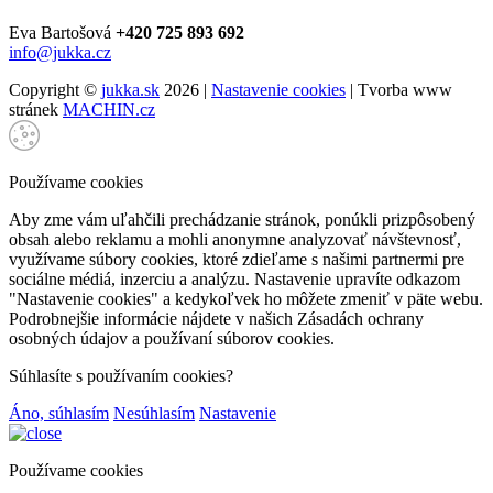
Eva Bartošová
+420 725 893 692
info@jukka.cz
Copyright ©
jukka.sk
2026 |
Nastavenie cookies
| Tvorba www
stránek
MACHIN.cz
Používame cookies
Aby zme vám uľahčili prechádzanie stránok, ponúkli prizpôsobený
obsah alebo reklamu a mohli anonymne analyzovať návštevnosť,
využívame súbory cookies, ktoré zdieľame s našimi partnermi pre
sociálne médiá, inzerciu a analýzu. Nastavenie upravíte odkazom
"Nastavenie cookies" a kedykoľvek ho môžete zmeniť v päte webu.
Podrobnejšie informácie nájdete v našich Zásadách ochrany
osobných údajov a používaní súborov cookies.
Súhlasíte s používaním cookies?
Áno, súhlasím
Nesúhlasím
Nastavenie
Používame cookies