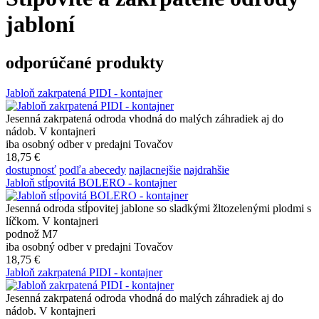
jabloní
odporúčané produkty
Jabloň zakrpatená PIDI - kontajner
Jesenná zakrpatená odroda vhodná do malých záhradiek aj do
nádob. V kontajneri
iba osobný odber v predajni Tovačov
18,75 €
dostupnosť
podľa abecedy
najlacnejšie
najdrahšie
Jabloň stĺpovitá BOLERO - kontajner
Jesenná odroda stĺpovitej jablone so sladkými žltozelenými plodmi s
líčkom. V kontajneri
podnož M7
iba osobný odber v predajni Tovačov
18,75 €
Jabloň zakrpatená PIDI - kontajner
Jesenná zakrpatená odroda vhodná do malých záhradiek aj do
nádob. V kontajneri