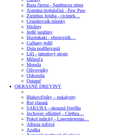
Baza čierna - Sambucus nigra
Asimina trojlaločná - Paw Paw
Ziziphus Jujuba - cicimek…
Granátovník púnsky
Hlošiny
Jedlé jarabiny
Hurmikaki - ebenovník…
Gaštany jedlé
Dula podlhovastá
Liči - jahodový strom
Mišpuľa
Moruša
Olivovníky
Oskoruša
Ostatné
OKRASNÉ DREVINY
Blahovičníky – eukalypty
Ruj vlasatá
SAKURA - okrasná čerešňa
Jochovec olšolistý - Clethra…
Pukol indický - Lagerstroemia…
Albizia ružová
Azalka