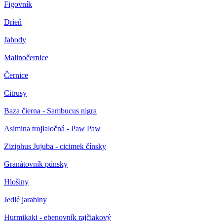
Figovník
Drieň
Jahody
Malinočernice
Černice
Citrusy
Baza čierna - Sambucus nigra
Asimina trojlaločná - Paw Paw
Ziziphus Jujuba - cicimek čínsky
Granátovník púnsky
Hlošiny
Jedlé jarabiny
Hurmikaki - ebenovník rajčiakový