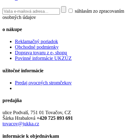
súhlasím zo zpracovaním
osobných údajov
o nákupe
Reklamačný poriadok
Obchodné podmienky
Doprava tovaru z e- shopu
Povinné informácie UKZÚZ
užitočné informácie
Predaj ovocných stromčekov
predajňa
ulice Podvalí, 751 01 Tovačov, CZ
Šárka Hrabalová
+420 725 893 691
tovacov@jukka.cz
informácie k objednávkam