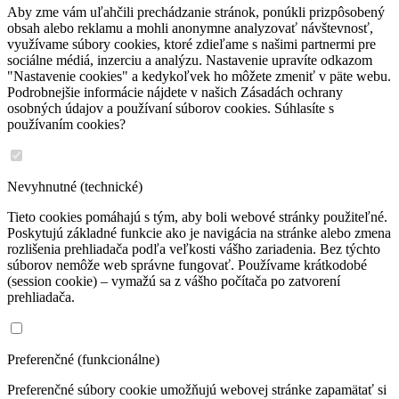
Aby zme vám uľahčili prechádzanie stránok, ponúkli prizpôsobený
obsah alebo reklamu a mohli anonymne analyzovať návštevnosť,
využívame súbory cookies, ktoré zdieľame s našimi partnermi pre
sociálne médiá, inzerciu a analýzu. Nastavenie upravíte odkazom
"Nastavenie cookies" a kedykoľvek ho môžete zmeniť v päte webu.
Podrobnejšie informácie nájdete v našich Zásadách ochrany
osobných údajov a používaní súborov cookies. Súhlasíte s
používaním cookies?
Nevyhnutné (technické)
Tieto cookies pomáhajú s tým, aby boli webové stránky použiteľné.
Poskytujú základné funkcie ako je navigácia na stránke alebo zmena
rozlišenia prehliadača podľa veľkosti vášho zariadenia. Bez týchto
súborov nemôže web správne fungovať. Používame krátkodobé
(session cookie) – vymažú sa z vášho počítača po zatvorení
prehliadača.
Preferenčné (funkcionálne)
Preferenčné súbory cookie umožňujú webovej stránke zapamätať si