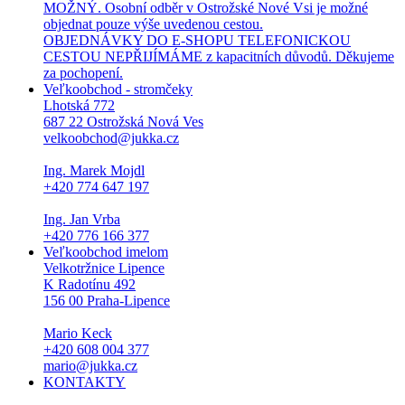
MOŽNÝ. Osobní odběr v Ostrožské Nové Vsi je možné
objednat pouze výše uvedenou cestou.
OBJEDNÁVKY DO E-SHOPU TELEFONICKOU
CESTOU NEPŘIJÍMÁME z kapacitních důvodů. Děkujeme
za pochopení.
Veľkoobchod - stromčeky
Lhotská 772
687 22 Ostrožská Nová Ves
velkoobchod@jukka.cz
Ing. Marek Mojdl
+420 774 647 197
Ing. Jan Vrba
+420 776 166 377
Veľkoobchod imelom
Velkotržnice Lipence
K Radotínu 492
156 00 Praha-Lipence
Mario Keck
+420 608 004 377
mario@jukka.cz
KONTAKTY