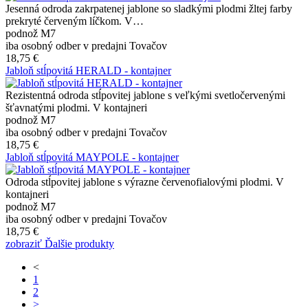
Jesenná odroda zakrpatenej jablone so sladkými plodmi žltej farby
prekryté červeným líčkom. V…
podnož M7
iba osobný odber v predajni Tovačov
18,75 €
Jabloň stĺpovitá HERALD - kontajner
Rezistentná odroda stĺpovitej jablone s veľkými svetločervenými
šťavnatými plodmi. V kontajneri
podnož M7
iba osobný odber v predajni Tovačov
18,75 €
Jabloň stĺpovitá MAYPOLE - kontajner
Odroda stĺpovitej jablone s výrazne červenofialovými plodmi. V
kontajneri
podnož M7
iba osobný odber v predajni Tovačov
18,75 €
zobraziť Ďalšie produkty
<
1
2
>