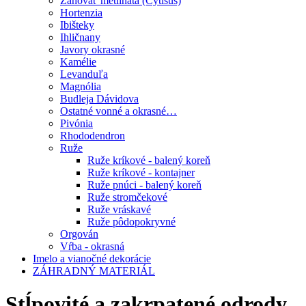
Zanoväť metlinatá (Cytisus)
Hortenzia
Ibišteky
Ihličnany
Javory okrasné
Kamélie
Levanduľa
Magnólia
Budleja Dávidova
Ostatné vonné a okrasné…
Pivónia
Rhododendron
Ruže
Ruže kríkové - balený koreň
Ruže kríkové - kontajner
Ruže pnúci - balený koreň
Ruže stromčekové
Ruže vráskavé
Ruže pôdopokryvné
Orgován
Vŕba - okrasná
Imelo a vianočné dekorácie
ZÁHRADNÝ MATERIÁL
Stĺpovité a zakrpatené odrody