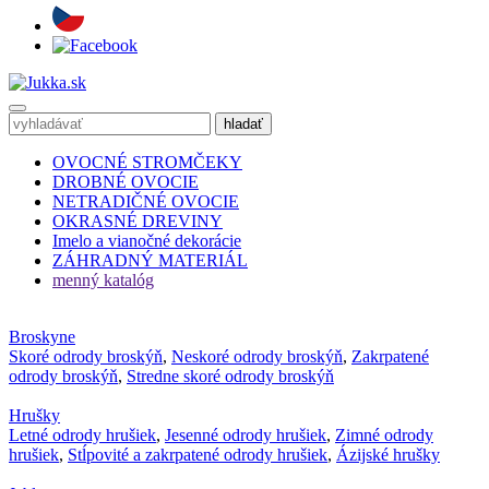
OVOCNÉ STROMČEKY
DROBNÉ OVOCIE
NETRADIČNÉ OVOCIE
OKRASNÉ DREVINY
Imelo a vianočné dekorácie
ZÁHRADNÝ MATERIÁL
menný katalóg
Broskyne
Skoré odrody broskýň
,
Neskoré odrody broskýň
,
Zakrpatené
odrody broskýň
,
Stredne skoré odrody broskýň
Hrušky
Letné odrody hrušiek
,
Jesenné odrody hrušiek
,
Zimné odrody
hrušiek
,
Stĺpovité a zakrpatené odrody hrušiek
,
Ázijské hrušky