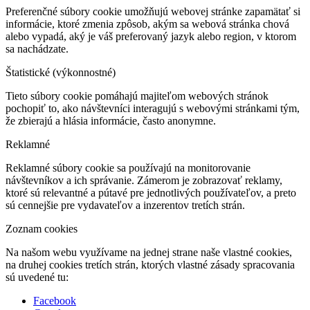
Preferenčné súbory cookie umožňujú webovej stránke zapamätať si
informácie, ktoré zmenia zpôsob, akým sa webová stránka chová
alebo vypadá, aký je váš preferovaný jazyk alebo region, v ktorom
sa nachádzate.
Štatistické (výkonnostné)
Tieto súbory cookie pomáhajú majiteľom webových stránok
pochopiť to, ako návštevníci interagujú s webovými stránkami tým,
že zbierajú a hlásia informácie, často anonymne.
Reklamné
Reklamné súbory cookie sa používajú na monitorovanie
návštevníkov a ich správanie. Zámerom je zobrazovať reklamy,
ktoré sú relevantné a pútavé pre jednotlivých používateľov, a preto
sú cennejšie pre vydavateľov a inzerentov tretích strán.
Zoznam cookies
Na našom webu využívame na jednej strane naše vlastné cookies,
na druhej cookies tretích strán, ktorých vlastné zásady spracovania
sú uvedené tu:
Facebook