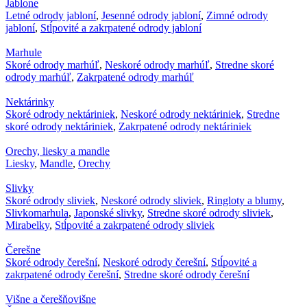
Jablone
Letné odrody jabloní
,
Jesenné odrody jabloní
,
Zimné odrody
jabloní
,
Stĺpovité a zakrpatené odrody jabloní
Marhule
Skoré odrody marhúľ
,
Neskoré odrody marhúľ
,
Stredne skoré
odrody marhúľ
,
Zakrpatené odrody marhúľ
Nektárinky
Skoré odrody nektáriniek
,
Neskoré odrody nektáriniek
,
Stredne
skoré odrody nektáriniek
,
Zakrpatené odrody nektáriniek
Orechy, liesky a mandle
Liesky
,
Mandle
,
Orechy
Slivky
Skoré odrody sliviek
,
Neskoré odrody sliviek
,
Ringloty a blumy
,
Slivkomarhula
,
Japonské slivky
,
Stredne skoré odrody sliviek
,
Mirabelky
,
Stĺpovité a zakrpatené odrody sliviek
Čerešne
Skoré odrody čerešní
,
Neskoré odrody čerešní
,
Stĺpovité a
zakrpatené odrody čerešní
,
Stredne skoré odrody čerešní
Višne a čerešňovišne