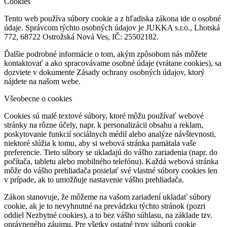
Cookies
Tento web používa súbory cookie a z hľadiska zákona ide o osobné
údaje. Správcom týchto osobných údajov je JUKKA s.r.o., Lhotská
772, 68722 Ostrožská Nová Ves, IČ: 25502182.
Ďalšie podrobné informácie o tom, akým zpôsobom nás môžete
kontaktovať a ako spracovávame osobné údaje (vrátane cookies), sa
dozviete v dokumente Zásady ochrany osobných údajov, ktorý
nájdete na našom webe.
Všeobecne o cookies
Cookies sú malé textové súbory, ktoré môžu používať webové
stránky na rôzne účely, napr. k personalizácii obsahu a reklam,
poskytovanie funkcií sociálnych médií alebo analýze návštevnosti,
niektoré slúžia k tomu, aby si webová stránka pamätala vaše
preferencie. Tieto súbory se ukladajú do vášho zariadenia (napr. do
počítača, tabletu alebo mobilného telefónu). Každá webová stránka
môže do vášho prehliadača posielať své vlastné súbory cookies len
v prípade, ak to umožňuje nastavenie vášho prehliadača.
Zákon stanovuje, že môžeme na vašom zariadení ukladať súbory
cookie, ak je to nevyhnutné na prevádzku týchto stránok (pozri
oddiel Nezbytné cookies), a to bez vášho súhlasu, na základe tzv.
oprávneného záujmu. Pre všetky ostatné typy súborů cookie