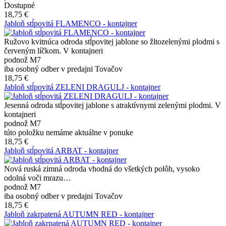
Dostupné
18,75 €
Jabloň stĺpovitá FLAMENCO - kontajner
Ružovo kvitnúca odroda stĺpovitej jablone so žltozelenými plodmi s
červeným líčkom. V kontajneri
podnož M7
iba osobný odber v predajni Tovačov
18,75 €
Jabloň stĺpovitá ZELENI DRAGULJ - kontajner
Jesenná odroda stĺpovitej jablone s atraktívnymi zelenými plodmi. V
kontajneri
podnož M7
túto položku nemáme aktuálne v ponuke
18,75 €
Jabloň stĺpovitá ARBAT - kontajner
Nová ruská zimná odroda vhodná do všetkých polôh, vysoko
odolná voči mrazu…
podnož M7
iba osobný odber v predajni Tovačov
18,75 €
Jabloň zakrpatená AUTUMN RED - kontajner