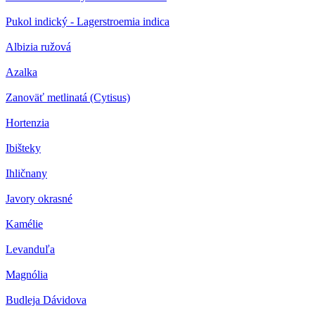
Pukol indický - Lagerstroemia indica
Albizia ružová
Azalka
Zanoväť metlinatá (Cytisus)
Hortenzia
Ibišteky
Ihličnany
Javory okrasné
Kamélie
Levanduľa
Magnólia
Budleja Dávidova