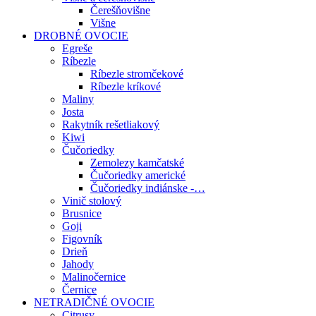
Čerešňovišne
Višne
DROBNÉ OVOCIE
Egreše
Ríbezle
Ríbezle stromčekové
Ríbezle kríkové
Maliny
Josta
Rakytník rešetliakový
Kiwi
Čučoriedky
Zemolezy kamčatské
Čučoriedky americké
Čučoriedky indiánske -…
Vinič stolový
Brusnice
Goji
Figovník
Drieň
Jahody
Malinočernice
Černice
NETRADIČNÉ OVOCIE
Citrusy