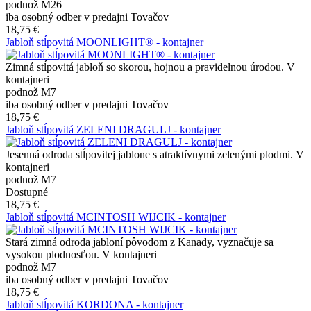
podnož M26
iba osobný odber v predajni Tovačov
18,75 €
Jabloň stĺpovitá MOONLIGHT® - kontajner
Zimná stĺpovitá jabloň so skorou, hojnou a pravidelnou úrodou. V
kontajneri
podnož M7
iba osobný odber v predajni Tovačov
18,75 €
Jabloň stĺpovitá ZELENI DRAGULJ - kontajner
Jesenná odroda stĺpovitej jablone s atraktívnymi zelenými plodmi. V
kontajneri
podnož M7
Dostupné
18,75 €
Jabloň stĺpovitá MCINTOSH WIJCIK - kontajner
Stará zimná odroda jabloní pôvodom z Kanady, vyznačuje sa
vysokou plodnosťou. V kontajneri
podnož M7
iba osobný odber v predajni Tovačov
18,75 €
Jabloň stĺpovitá KORDONA - kontajner