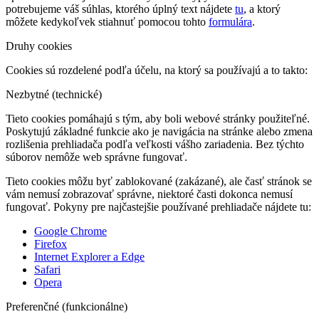
potrebujeme váš súhlas, ktorého úplný text nájdete
tu
, a ktorý
môžete kedykoľvek stiahnuť pomocou tohto
formulára
.
Druhy cookies
Cookies sú rozdelené podľa účelu, na ktorý sa používajú a to takto:
Nezbytné (technické)
Tieto cookies pomáhajú s tým, aby boli webové stránky použiteľné.
Poskytujú základné funkcie ako je navigácia na stránke alebo zmena
rozlišenia prehliadača podľa veľkosti vášho zariadenia. Bez týchto
súborov nemôže web správne fungovať.
Tieto cookies môžu byť zablokované (zakázané), ale časť stránok se
vám nemusí zobrazovať správne, niektoré časti dokonca nemusí
fungovať. Pokyny pre najčastejšie používané prehliadače nájdete tu:
Google Chrome
Firefox
Internet Explorer a Edge
Safari
Opera
Preferenčné (funkcionálne)