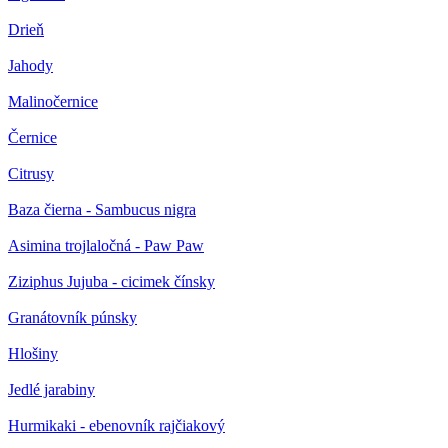
Drieň
Jahody
Malinočernice
Černice
Citrusy
Baza čierna - Sambucus nigra
Asimina trojlaločná - Paw Paw
Ziziphus Jujuba - cicimek čínsky
Granátovník púnsky
Hlošiny
Jedlé jarabiny
Hurmikaki - ebenovník rajčiakový