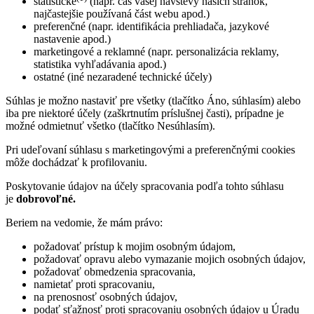
statistické
(napr. čas vašej návštevy našich stránok,
najčastejšie používaná část webu apod.)
preferenčné (napr. identifikácia prehliadača, jazykové
nastavenie apod.)
marketingové a reklamné (napr. personalizácia reklamy,
statistika vyhľadávania apod.)
ostatné (iné nezaradené technické účely)
Súhlas je možno nastaviť pre všetky (tlačítko Áno, súhlasím) alebo
iba pre niektoré účely (zaškrtnutím príslušnej časti), prípadne je
možné odmietnuť všetko (tlačítko Nesúhlasím).
Pri udeľovaní súhlasu s marketingovými a preferenčnými cookies
môže dochádzať k profilovaniu.
Poskytovanie údajov na účely spracovania podľa tohto súhlasu
je
dobrovoľné.
Beriem na vedomie, že mám právo:
požadovať prístup k mojim osobným údajom,
požadovať opravu alebo vymazanie mojich osobných údajov,
požadovať obmedzenia spracovania,
namietať proti spracovaniu,
na prenosnosť osobných údajov,
podať sťažnosť proti spracovaniu osobných údajov u Úradu