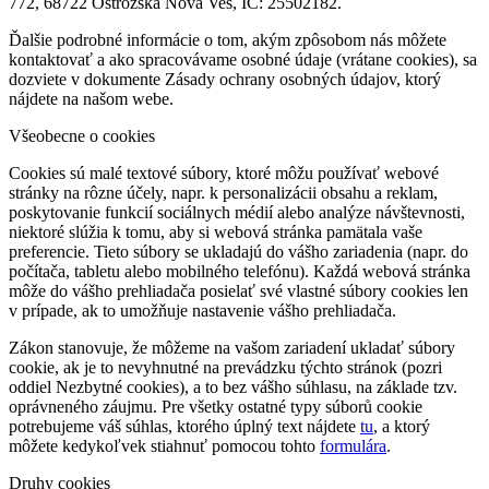
772, 68722 Ostrožská Nová Ves, IČ: 25502182.
Ďalšie podrobné informácie o tom, akým zpôsobom nás môžete
kontaktovať a ako spracovávame osobné údaje (vrátane cookies), sa
dozviete v dokumente Zásady ochrany osobných údajov, ktorý
nájdete na našom webe.
Všeobecne o cookies
Cookies sú malé textové súbory, ktoré môžu používať webové
stránky na rôzne účely, napr. k personalizácii obsahu a reklam,
poskytovanie funkcií sociálnych médií alebo analýze návštevnosti,
niektoré slúžia k tomu, aby si webová stránka pamätala vaše
preferencie. Tieto súbory se ukladajú do vášho zariadenia (napr. do
počítača, tabletu alebo mobilného telefónu). Každá webová stránka
môže do vášho prehliadača posielať své vlastné súbory cookies len
v prípade, ak to umožňuje nastavenie vášho prehliadača.
Zákon stanovuje, že môžeme na vašom zariadení ukladať súbory
cookie, ak je to nevyhnutné na prevádzku týchto stránok (pozri
oddiel Nezbytné cookies), a to bez vášho súhlasu, na základe tzv.
oprávneného záujmu. Pre všetky ostatné typy súborů cookie
potrebujeme váš súhlas, ktorého úplný text nájdete
tu
, a ktorý
môžete kedykoľvek stiahnuť pomocou tohto
formulára
.
Druhy cookies