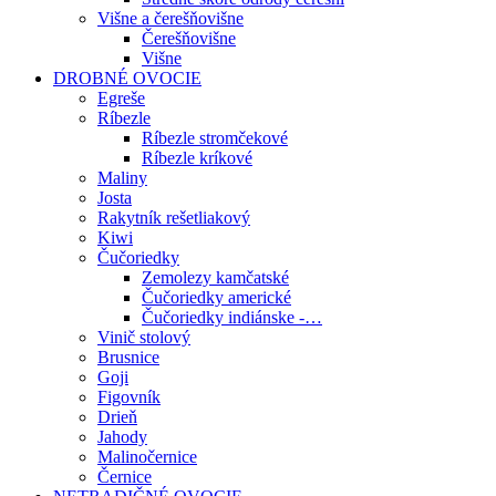
Višne a čerešňovišne
Čerešňovišne
Višne
DROBNÉ OVOCIE
Egreše
Ríbezle
Ríbezle stromčekové
Ríbezle kríkové
Maliny
Josta
Rakytník rešetliakový
Kiwi
Čučoriedky
Zemolezy kamčatské
Čučoriedky americké
Čučoriedky indiánske -…
Vinič stolový
Brusnice
Goji
Figovník
Drieň
Jahody
Malinočernice
Černice