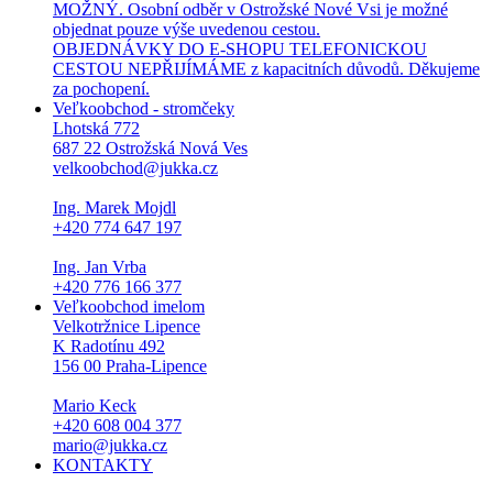
MOŽNÝ. Osobní odběr v Ostrožské Nové Vsi je možné
objednat pouze výše uvedenou cestou.
OBJEDNÁVKY DO E-SHOPU TELEFONICKOU
CESTOU NEPŘIJÍMÁME z kapacitních důvodů. Děkujeme
za pochopení.
Veľkoobchod - stromčeky
Lhotská 772
687 22 Ostrožská Nová Ves
velkoobchod@jukka.cz
Ing. Marek Mojdl
+420 774 647 197
Ing. Jan Vrba
+420 776 166 377
Veľkoobchod imelom
Velkotržnice Lipence
K Radotínu 492
156 00 Praha-Lipence
Mario Keck
+420 608 004 377
mario@jukka.cz
KONTAKTY