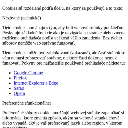
Cookies sú rozdelené podľa účelu, na ktorý sa používajú a to takto:
Nezbytné (technické)
Tieto cookies pomáhajú s tým, aby boli webové stránky použiteľné.
Poskytujú základné funkcie ako je navigácia na stránke alebo zmena
rozlišenia prehliadača podľa veľkosti vášho zariadenia. Bez týchto
súborov nemôže web správne fungovať.
Tieto cookies môžu byť zablokované (zakázané), ale časť stránok se
vám nemusí zobrazovať správne, niektoré časti dokonca nemusí
fungovať. Pokyny pre najčastejšie používané prehliadače nájdete tu:
Google Chrome
Firefox
Internet Explorer a Edge
Safari
Opera
Preferenčné (funkcionálne)
Preferenčné súbory cookie umožňujú webovej stránke zapamätať si
informácie, ktoré zmenia zpôsob, akým sa webová stránka chová
alebo vypadá, aký je váš preferovaný jazyk alebo region, v ktorom