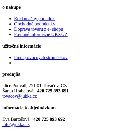
o nákupe
Reklamačný poriadok
Obchodné podmienky
Doprava tovaru z e- shopu
Povinné informácie UKZÚZ
užitočné informácie
Predaj ovocných stromčekov
predajňa
ulice Podvalí, 751 01 Tovačov, CZ
Šárka Hrabalová
+420 725 893 691
tovacov@jukka.cz
informácie k objednávkam
Eva Bartošová
+420 725 893 692
info@jukka.cz