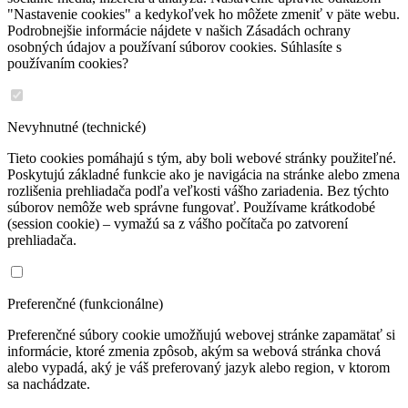
"Nastavenie cookies" a kedykoľvek ho môžete zmeniť v päte webu.
Podrobnejšie informácie nájdete v našich Zásadách ochrany
osobných údajov a používaní súborov cookies. Súhlasíte s
používaním cookies?
Nevyhnutné (technické)
Tieto cookies pomáhajú s tým, aby boli webové stránky použiteľné.
Poskytujú základné funkcie ako je navigácia na stránke alebo zmena
rozlišenia prehliadača podľa veľkosti vášho zariadenia. Bez týchto
súborov nemôže web správne fungovať. Používame krátkodobé
(session cookie) – vymažú sa z vášho počítača po zatvorení
prehliadača.
Preferenčné (funkcionálne)
Preferenčné súbory cookie umožňujú webovej stránke zapamätať si
informácie, ktoré zmenia zpôsob, akým sa webová stránka chová
alebo vypadá, aký je váš preferovaný jazyk alebo region, v ktorom
sa nachádzate.