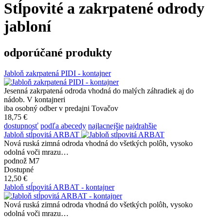
Stĺpovité a zakrpatené odrody
jabloní
odporúčané produkty
Jabloň zakrpatená PIDI - kontajner
Jesenná zakrpatená odroda vhodná do malých záhradiek aj do
nádob. V kontajneri
iba osobný odber v predajni Tovačov
18,75 €
dostupnosť
podľa abecedy
najlacnejšie
najdrahšie
Jabloň stĺpovitá ARBAT
Nová ruská zimná odroda vhodná do všetkých polôh, vysoko
odolná voči mrazu…
podnož M7
Dostupné
12,50 €
Jabloň stĺpovitá ARBAT - kontajner
Nová ruská zimná odroda vhodná do všetkých polôh, vysoko
odolná voči mrazu…