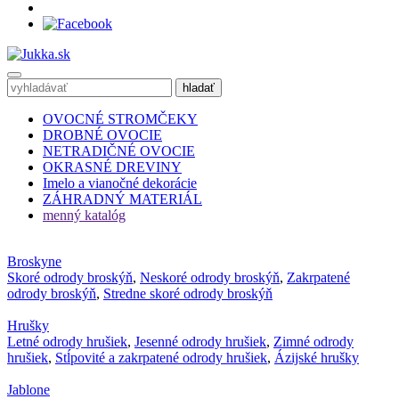
OVOCNÉ STROMČEKY
DROBNÉ OVOCIE
NETRADIČNÉ OVOCIE
OKRASNÉ DREVINY
Imelo a vianočné dekorácie
ZÁHRADNÝ MATERIÁL
menný katalóg
Broskyne
Skoré odrody broskýň
,
Neskoré odrody broskýň
,
Zakrpatené
odrody broskýň
,
Stredne skoré odrody broskýň
Hrušky
Letné odrody hrušiek
,
Jesenné odrody hrušiek
,
Zimné odrody
hrušiek
,
Stĺpovité a zakrpatené odrody hrušiek
,
Ázijské hrušky
Jablone