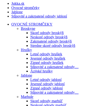
Jukka.sk
Ovocné stromčeky
Jablone
Stĺpovité a zakrpatené odrody jabloní
OVOCNÉ STROMČEKY
Broskyne
Skoré odrody broskýň
Neskoré odrody broskýň
Zakrpatené odrody broskýň
Stredne skoré odrody broskýň
Hrušky
Letné odrody hrušiek
Jesenné odrody hrušiek
Zimné odrody hrušiek
Stĺpovité a zakrpatené odrody…
Ázijské hrušky
Jablone
Letné odrody jabloní
Jesenné odrody jabloní
Zimné odrody jabloní
Stĺpovité a zakrpatené odrody…
Marhule
Skoré odrody marhúľ
Neskoré odrody marhúľ