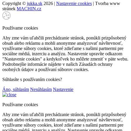
Copyright ©
jukka.sk
2026 |
Nastavenie cookies
| Tvorba www
stránek
MACHIN.cz
Používame cookies
Aby zme vám uľahčili prechádzanie stránok, ponúkli prizpôsobený
obsah alebo reklamu a mohli anonymne analyzovať návštevnosť,
využívame súbory cookies, ktoré zdieľame s našimi partnermi pre
sociálne médiá, inzerciu a analýzu. Nastavenie upravíte odkazom
"Nastavenie cookies" a kedykoľvek ho môžete zmeniť v päte webu.
Podrobnejšie informácie nájdete v našich Zásadách ochrany
osobných údajov a používaní súborov cookies.
Súhlasíte s používaním cookies?
Áno, súhlasím
Nesúhlasím
Nastavenie
Používame cookies
Aby zme vám uľahčili prechádzanie stránok, ponúkli prizpôsobený
obsah alebo reklamu a mohli anonymne analyzovať návštevnosť,
využívame súbory cookies, ktoré zdieľame s našimi partnermi pre
sociálne médiá, inzerciu a analýzu. Nastavenie upravíte odkazom