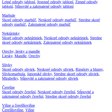
Letné odrody jabloní
,
Jesenné odrody jabloní
,
Zimné odrody
jabloní
,
Stĺpovité a zakrpatené odrody jabloní
Marhule
Skoré odrody marhúľ
,
Neskoré odrody marhúľ
,
Stredne skoré
odrody marhúľ
,
Zakrpatené odrody marhúľ
Nektárinky
Skoré odrody nektáriniek
,
Neskoré odrody nektáriniek
,
Stredne
skoré odrody nektáriniek
,
Zakrpatené odrody nektáriniek
Orechy, liesky a mandle
Liesky
,
Mandle
,
Orechy
Slivky
Skoré odrody sliviek
,
Neskoré odrody sliviek
,
Ringloty a blumy
,
Slivkomarhula
,
Japonské slivky
,
Stredne skoré odrody sliviek
,
Mirabelky
,
Stĺpovité a zakrpatené odrody sliviek
Čerešne
Skoré odrody čerešní
,
Neskoré odrody čerešní
,
Stĺpovité a
zakrpatené odrody čerešní
,
Stredne skoré odrody čerešní
Višne a čerešňovišne
Čerešňovišne
,
Višne