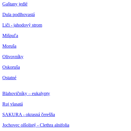
Gaštany jedlé
Dula podlhovastá
Liči - jahodový strom
Mišpuľa
Moruša
Olivovníky
Oskoruša
Ostatné
Blahovičníky – eukalypty
Ruj vlasatá
SAKURA - okrasná čerešňa
Jochovec olšolistý - Clethra alnifolia