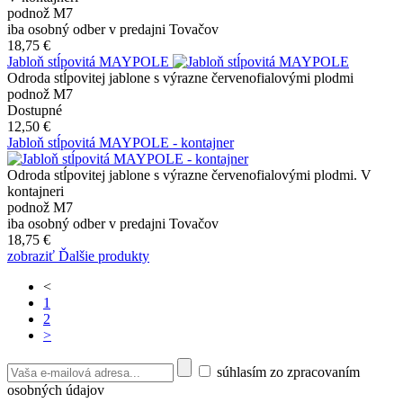
podnož M7
iba osobný odber v predajni Tovačov
18,75 €
Jabloň stĺpovitá MAYPOLE
Odroda stĺpovitej jablone s výrazne červenofialovými plodmi
podnož M7
Dostupné
12,50 €
Jabloň stĺpovitá MAYPOLE - kontajner
Odroda stĺpovitej jablone s výrazne červenofialovými plodmi. V
kontajneri
podnož M7
iba osobný odber v predajni Tovačov
18,75 €
zobraziť Ďalšie produkty
<
1
2
>
súhlasím zo zpracovaním
osobných údajov