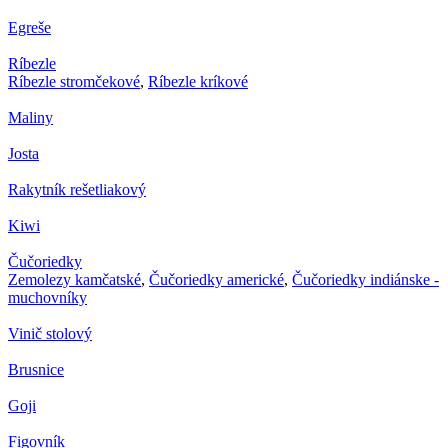
Egreše
Ríbezle
Ríbezle stromčekové
,
Ríbezle kríkové
Maliny
Josta
Rakytník rešetliakový
Kiwi
Čučoriedky
Zemolezy kamčatské
,
Čučoriedky americké
,
Čučoriedky indiánske -
muchovníky
Vinič stolový
Brusnice
Goji
Figovník