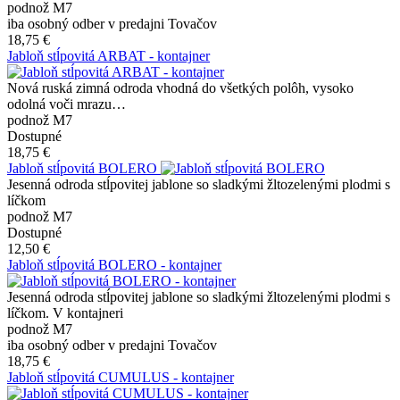
podnož M7
iba osobný odber v predajni Tovačov
18,75 €
Jabloň stĺpovitá ARBAT - kontajner
Nová ruská zimná odroda vhodná do všetkých polôh, vysoko
odolná voči mrazu…
podnož M7
Dostupné
18,75 €
Jabloň stĺpovitá BOLERO
Jesenná odroda stĺpovitej jablone so sladkými žltozelenými plodmi s
líčkom
podnož M7
Dostupné
12,50 €
Jabloň stĺpovitá BOLERO - kontajner
Jesenná odroda stĺpovitej jablone so sladkými žltozelenými plodmi s
líčkom. V kontajneri
podnož M7
iba osobný odber v predajni Tovačov
18,75 €
Jabloň stĺpovitá CUMULUS - kontajner