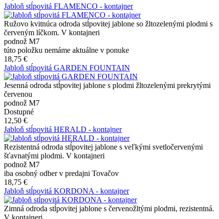
Jabloň stĺpovitá FLAMENCO - kontajner
Ružovo kvitnúca odroda stĺpovitej jablone so žltozelenými plodmi s
červeným líčkom. V kontajneri
podnož M7
túto položku nemáme aktuálne v ponuke
18,75 €
Jabloň stĺpovitá GARDEN FOUNTAIN
Jesenná odroda stĺpovitej jablone s plodmi žltozelenými prekrytými
červenou
podnož M7
Dostupné
12,50 €
Jabloň stĺpovitá HERALD - kontajner
Rezistentná odroda stĺpovitej jablone s veľkými svetločervenými
šťavnatými plodmi. V kontajneri
podnož M7
iba osobný odber v predajni Tovačov
18,75 €
Jabloň stĺpovitá KORDONA - kontajner
Zimná odroda stĺpovitej jablone s červenožltými plodmi, rezistentná.
V kontajneri