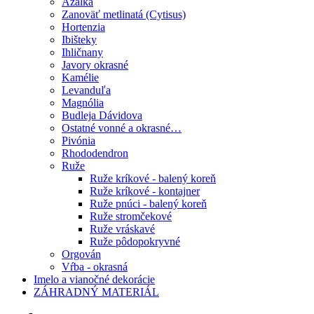
Azalka
Zanoväť metlinatá (Cytisus)
Hortenzia
Ibišteky
Ihličnany
Javory okrasné
Kamélie
Levanduľa
Magnólia
Budleja Dávidova
Ostatné vonné a okrasné…
Pivónia
Rhododendron
Ruže
Ruže kríkové - balený koreň
Ruže kríkové - kontajner
Ruže pnúci - balený koreň
Ruže stromčekové
Ruže vráskavé
Ruže pôdopokryvné
Orgován
Vŕba - okrasná
Imelo a vianočné dekorácie
ZÁHRADNÝ MATERIÁL