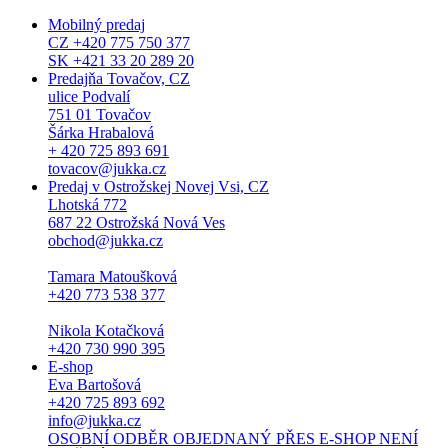
Mobilný predaj
CZ +420 775 750 377
SK +421 33 20 289 20
Predajňa Tovačov, CZ
ulice Podvalí
751 01 Tovačov
Šárka Hrabalová
+ 420 725 893 691
tovacov@jukka.cz
Predaj v Ostrožskej Novej Vsi, CZ
Lhotská 772
687 22 Ostrožská Nová Ves
obchod@jukka.cz
Tamara Matoušková
+420 773 538 377
Nikola Kotačková
+420 730 990 395
E-shop
Eva Bartošová
+420 725 893 692
info@jukka.cz
OSOBNÍ ODBĚR OBJEDNANÝ PŘES E-SHOP NENÍ