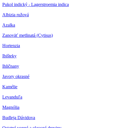
Pukol indický - Lagerstroemia indica
Albizia ružová
Azalka
Zanoväť metlinatá (Cytisus)
Hortenzia
Ibišteky
Ihličnany
Javory okrasné
Kamélie
Levanduľa
Magnólia
Budleja Dávidova
Ostatné vonné a okrasné dreviny