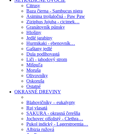
NETRADIČNÉ OVOCIE
Citrusy
Baza čierna - Sambucus nigra
Asimina trojlaločná - Paw Paw
Ziziphus Jujuba - cicimek…
Granátovník púnsky
Hlošiny
Jedlé jarabiny
Hurmikaki - ebenovník…
Gaštany jedlé
Dula podlhovastá
Liči - jahodový strom
Mišpuľa
Moruša
Olivovníky
Oskoruša
Ostatné
OKRASNÉ DREVINY
Blahovičníky – eukalypty
Ruj vlasatá
SAKURA - okrasná čerešňa
Jochovec olšolistý - Clethra…
Pukol indický - Lagerstroemia…
Albizia ružová