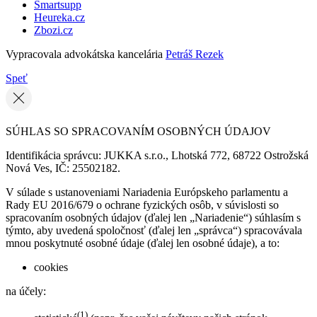
Smartsupp
Heureka.cz
Zbozi.cz
Vypracovala advokátska kancelária
Petráš Rezek
Speť
SÚHLAS SO SPRACOVANÍM OSOBNÝCH ÚDAJOV
Identifikácia správcu: JUKKA s.r.o., Lhotská 772, 68722 Ostrožská
Nová Ves, IČ: 25502182.
V súlade s ustanoveniami Nariadenia Európskeho parlamentu a
Rady EU 2016/679 o ochrane fyzických osôb, v súvislosti so
spracovaním osobných údajov (ďalej len „Nariadenie“) súhlasím s
týmto, aby uvedená spoločnosť (ďalej len „správca“) spracovávala
mnou poskytnuté osobné údaje (ďalej len osobné údaje), a to:
cookies
na účely:
(1)