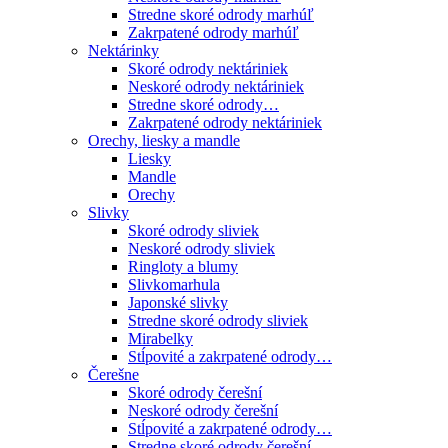
Stredne skoré odrody marhúľ
Zakrpatené odrody marhúľ
Nektárinky
Skoré odrody nektáriniek
Neskoré odrody nektáriniek
Stredne skoré odrody…
Zakrpatené odrody nektáriniek
Orechy, liesky a mandle
Liesky
Mandle
Orechy
Slivky
Skoré odrody sliviek
Neskoré odrody sliviek
Ringloty a blumy
Slivkomarhula
Japonské slivky
Stredne skoré odrody sliviek
Mirabelky
Stĺpovité a zakrpatené odrody…
Čerešne
Skoré odrody čerešní
Neskoré odrody čerešní
Stĺpovité a zakrpatené odrody…
Stredne skoré odrody čerešní