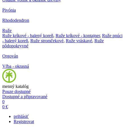
Pivónia
Rhododendron
Ruže
Ruže kríkové - balený koreň
,
Ruže kríkové - kontajner
,
Ruže pnúci
- balený koreň
,
Ruže stromčekové
,
Ruže vráskavé
,
Ruže
pôdopokryvné
Orgován
Vŕba - okrasná
menný katalóg
Pouze dostupné
Dostupné a připravované
0
0 €
prihlásiť
Registrovat