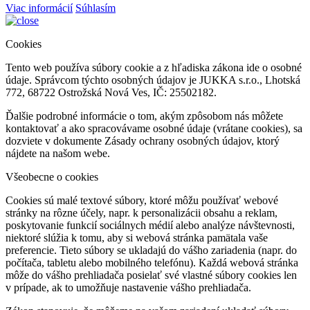
Viac informácií
Súhlasím
Cookies
Tento web používa súbory cookie a z hľadiska zákona ide o osobné
údaje. Správcom týchto osobných údajov je JUKKA s.r.o., Lhotská
772, 68722 Ostrožská Nová Ves, IČ: 25502182.
Ďalšie podrobné informácie o tom, akým zpôsobom nás môžete
kontaktovať a ako spracovávame osobné údaje (vrátane cookies), sa
dozviete v dokumente Zásady ochrany osobných údajov, ktorý
nájdete na našom webe.
Všeobecne o cookies
Cookies sú malé textové súbory, ktoré môžu používať webové
stránky na rôzne účely, napr. k personalizácii obsahu a reklam,
poskytovanie funkcií sociálnych médií alebo analýze návštevnosti,
niektoré slúžia k tomu, aby si webová stránka pamätala vaše
preferencie. Tieto súbory se ukladajú do vášho zariadenia (napr. do
počítača, tabletu alebo mobilného telefónu). Každá webová stránka
môže do vášho prehliadača posielať své vlastné súbory cookies len
v prípade, ak to umožňuje nastavenie vášho prehliadača.