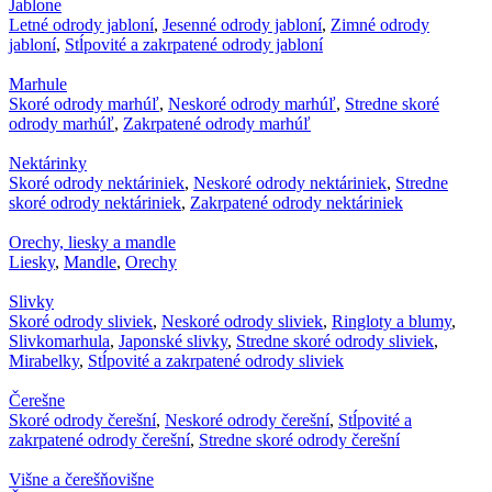
Jablone
Letné odrody jabloní
,
Jesenné odrody jabloní
,
Zimné odrody
jabloní
,
Stĺpovité a zakrpatené odrody jabloní
Marhule
Skoré odrody marhúľ
,
Neskoré odrody marhúľ
,
Stredne skoré
odrody marhúľ
,
Zakrpatené odrody marhúľ
Nektárinky
Skoré odrody nektáriniek
,
Neskoré odrody nektáriniek
,
Stredne
skoré odrody nektáriniek
,
Zakrpatené odrody nektáriniek
Orechy, liesky a mandle
Liesky
,
Mandle
,
Orechy
Slivky
Skoré odrody sliviek
,
Neskoré odrody sliviek
,
Ringloty a blumy
,
Slivkomarhula
,
Japonské slivky
,
Stredne skoré odrody sliviek
,
Mirabelky
,
Stĺpovité a zakrpatené odrody sliviek
Čerešne
Skoré odrody čerešní
,
Neskoré odrody čerešní
,
Stĺpovité a
zakrpatené odrody čerešní
,
Stredne skoré odrody čerešní
Višne a čerešňovišne