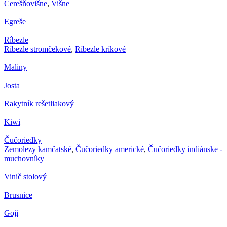
Čerešňovišne
,
Višne
Egreše
Ríbezle
Ríbezle stromčekové
,
Ríbezle kríkové
Maliny
Josta
Rakytník rešetliakový
Kiwi
Čučoriedky
Zemolezy kamčatské
,
Čučoriedky americké
,
Čučoriedky indiánske -
muchovníky
Vinič stolový
Brusnice
Goji