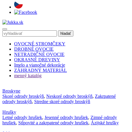
OVOCNÉ STROMČEKY
DROBNÉ OVOCIE
NETRADIČNÉ OVOCIE
OKRASNÉ DREVINY
Imelo a vianočné dekorácie
ZÁHRADNÝ MATERIÁL
menný katalóg
Broskyne
Skoré odrody broskýň
,
Neskoré odrody broskýň
,
Zakrpatené
odrody broskýň
,
Stredne skoré odrody broskýň
Hrušky
Letné odrody hrušiek
,
Jesenné odrody hrušiek
,
Zimné odrody
hrušiek
,
Stĺpovité a zakrpatené odrody hrušiek
,
Ázijské hrušky