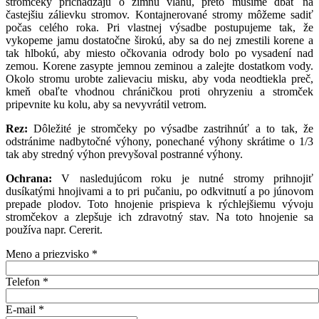
stromčeky prichádzajú o zimnú vlahu, preto musíme dbať na
častejšiu zálievku stromov. Kontajnerované stromy môžeme sadiť
počas celého roka. Pri vlastnej výsadbe postupujeme tak, že
vykopeme jamu dostatočne širokú, aby sa do nej zmestili korene a
tak hlbokú, aby miesto očkovania odrody bolo po vysadení nad
zemou. Korene zasypte jemnou zeminou a zalejte dostatkom vody.
Okolo stromu urobte zalievaciu misku, aby voda neodtiekla preč,
kmeň obaľte vhodnou chráničkou proti ohryzeniu a stromček
pripevnite ku kolu, aby sa nevyvrátil vetrom.
Rez:
Dôležité je stromčeky po výsadbe zastrihnúť a to tak, že
odstránime nadbytočné výhony, ponechané výhony skrátime o 1/3
tak aby stredný výhon prevyšoval postranné výhony.
Ochrana:
V nasledujúcom roku je nutné stromy prihnojiť
dusíkatými hnojivami a to pri pučaniu, po odkvitnutí a po júnovom
prepade plodov. Toto hnojenie prispieva k rýchlejšiemu vývoju
stromčekov a zlepšuje ich zdravotný stav. Na toto hnojenie sa
používa napr. Cererit.
Meno a priezvisko
*
Telefon
*
E-mail
*