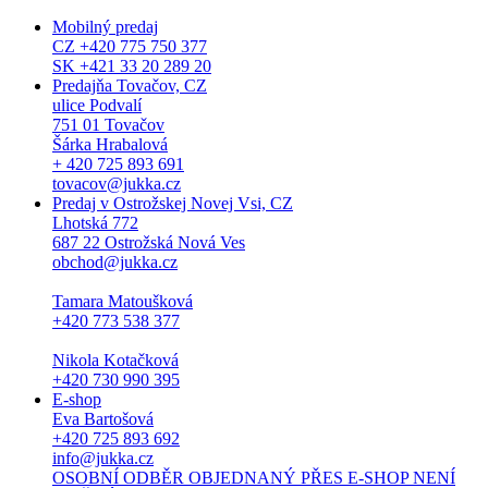
Mobilný predaj
CZ +420 775 750 377
SK +421 33 20 289 20
Predajňa Tovačov, CZ
ulice Podvalí
751 01 Tovačov
Šárka Hrabalová
+ 420 725 893 691
tovacov@jukka.cz
Predaj v Ostrožskej Novej Vsi, CZ
Lhotská 772
687 22 Ostrožská Nová Ves
obchod@jukka.cz
Tamara Matoušková
+420 773 538 377
Nikola Kotačková
+420 730 990 395
E-shop
Eva Bartošová
+420 725 893 692
info@jukka.cz
OSOBNÍ ODBĚR OBJEDNANÝ PŘES E-SHOP NENÍ