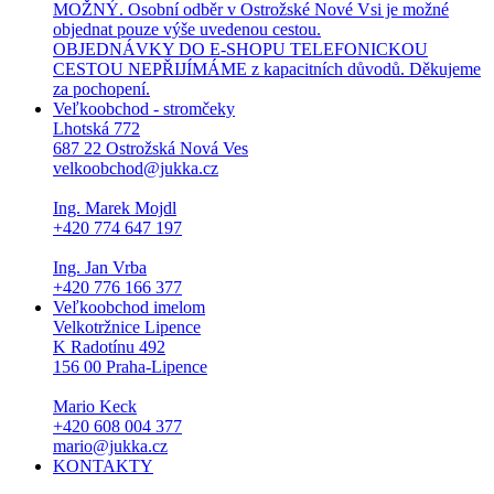
MOŽNÝ. Osobní odběr v Ostrožské Nové Vsi je možné
objednat pouze výše uvedenou cestou.
OBJEDNÁVKY DO E-SHOPU TELEFONICKOU
CESTOU NEPŘIJÍMÁME z kapacitních důvodů. Děkujeme
za pochopení.
Veľkoobchod - stromčeky
Lhotská 772
687 22 Ostrožská Nová Ves
velkoobchod@jukka.cz
Ing. Marek Mojdl
+420 774 647 197
Ing. Jan Vrba
+420 776 166 377
Veľkoobchod imelom
Velkotržnice Lipence
K Radotínu 492
156 00 Praha-Lipence
Mario Keck
+420 608 004 377
mario@jukka.cz
KONTAKTY