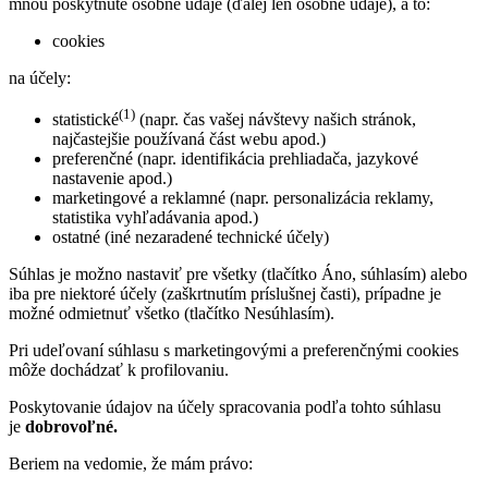
mnou poskytnuté osobné údaje (ďalej len osobné údaje), a to:
cookies
na účely:
(1)
statistické
(napr. čas vašej návštevy našich stránok,
najčastejšie používaná část webu apod.)
preferenčné (napr. identifikácia prehliadača, jazykové
nastavenie apod.)
marketingové a reklamné (napr. personalizácia reklamy,
statistika vyhľadávania apod.)
ostatné (iné nezaradené technické účely)
Súhlas je možno nastaviť pre všetky (tlačítko Áno, súhlasím) alebo
iba pre niektoré účely (zaškrtnutím príslušnej časti), prípadne je
možné odmietnuť všetko (tlačítko Nesúhlasím).
Pri udeľovaní súhlasu s marketingovými a preferenčnými cookies
môže dochádzať k profilovaniu.
Poskytovanie údajov na účely spracovania podľa tohto súhlasu
je
dobrovoľné.
Beriem na vedomie, že mám právo: