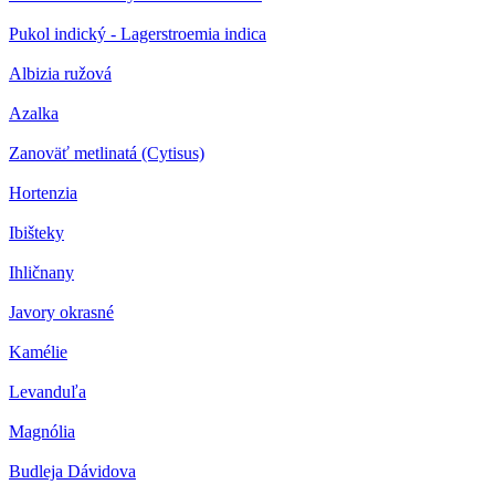
Pukol indický - Lagerstroemia indica
Albizia ružová
Azalka
Zanoväť metlinatá (Cytisus)
Hortenzia
Ibišteky
Ihličnany
Javory okrasné
Kamélie
Levanduľa
Magnólia
Budleja Dávidova