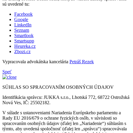
sú uvedené tu:
Facebook
Google
LinkedIn
Seznam
Smartlook
Smartsupp
Heureka.cz
Zbozi.cz
Vypracovala advokátska kancelária
Petráš Rezek
Speť
SÚHLAS SO SPRACOVANÍM OSOBNÝCH ÚDAJOV
Identifikácia správcu: JUKKA s.r.o., Lhotská 772, 68722 Ostrožská
Nová Ves, IČ: 25502182.
V súlade s ustanoveniami Nariadenia Európskeho parlamentu a
Rady EU 2016/679 o ochrane fyzických osôb, v súvislosti so
spracovaním osobných údajov (ďalej len „Nariadenie“) súhlasím s
týmto, aby uvedená spoločnosť (ďalej len „správca“) spracovávala