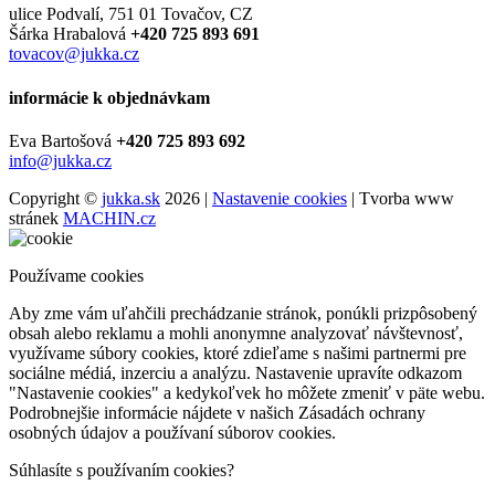
ulice Podvalí, 751 01 Tovačov, CZ
Šárka Hrabalová
+420 725 893 691
tovacov@jukka.cz
informácie k objednávkam
Eva Bartošová
+420 725 893 692
info@jukka.cz
Copyright ©
jukka.sk
2026 |
Nastavenie cookies
| Tvorba www
stránek
MACHIN.cz
Používame cookies
Aby zme vám uľahčili prechádzanie stránok, ponúkli prizpôsobený
obsah alebo reklamu a mohli anonymne analyzovať návštevnosť,
využívame súbory cookies, ktoré zdieľame s našimi partnermi pre
sociálne médiá, inzerciu a analýzu. Nastavenie upravíte odkazom
"Nastavenie cookies" a kedykoľvek ho môžete zmeniť v päte webu.
Podrobnejšie informácie nájdete v našich Zásadách ochrany
osobných údajov a používaní súborov cookies.
Súhlasíte s používaním cookies?