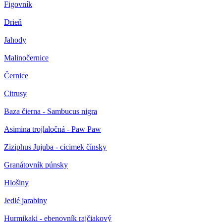
Figovník
Drieň
Jahody
Malinočernice
Černice
Citrusy
Baza čierna - Sambucus nigra
Asimina trojlaločná - Paw Paw
Ziziphus Jujuba - cicimek čínsky
Granátovník púnsky
Hlošiny
Jedlé jarabiny
Hurmikaki - ebenovník rajčiakový