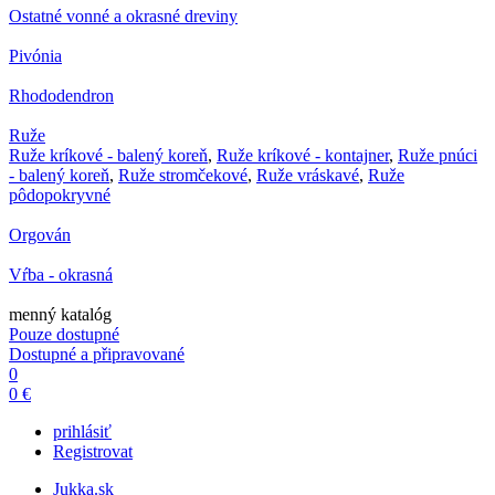
Ostatné vonné a okrasné dreviny
Pivónia
Rhododendron
Ruže
Ruže kríkové - balený koreň
,
Ruže kríkové - kontajner
,
Ruže pnúci
- balený koreň
,
Ruže stromčekové
,
Ruže vráskavé
,
Ruže
pôdopokryvné
Orgován
Vŕba - okrasná
menný katalóg
Pouze dostupné
Dostupné a připravované
0
0 €
prihlásiť
Registrovat
Jukka.sk