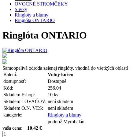
OVOCNÉ STROMČEKY
Slivky
Ringloty a blumy
Ringlóta ONTARIO
Ringlóta ONTARIO
Samoopelivá odroda zelenej ringlóty, vhodná do všetkých oblastí
Balení:
Volný kořen
dostupnosť:
Dostupné
Kód:
256,04
Skladem Eshop:
10 ks
Skladem TOVAČOV:
není skladem
Skladem O.N. VES:
není skladem
kategórie:
Ringloty a blumy
podnož Myrobalán
vaša cena:
10,42 €