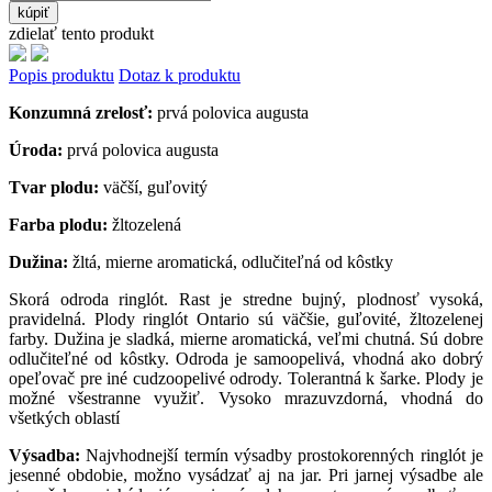
kúpiť
zdielať tento produkt
Popis produktu
Dotaz k produktu
Konzumná zrelosť:
prvá polovica augusta
Úroda:
prvá polovica augusta
Tvar plodu:
väčší, guľovitý
Farba plodu:
žltozelená
Dužina:
žltá, mierne aromatická, odlučiteľná od kôstky
Skorá odroda ringlót. Rast je stredne bujný, plodnosť vysoká,
pravidelná. Plody ringlót Ontario sú väčšie, guľovité, žltozelenej
farby. Dužina je sladká, mierne aromatická, veľmi chutná. Sú dobre
odlučiteľné od kôstky. Odroda je samoopelivá, vhodná ako dobrý
opeľovač pre iné cudzoopelivé odrody. Tolerantná k šarke. Plody je
možné všestranne využiť. Vysoko mrazuvzdorná, vhodná do
všetkých oblastí
Výsadba:
Najvhodnejší termín výsadby prostokorenných ringlót je
jesenné obdobie, možno vysádzať aj na jar. Pri jarnej výsadbe ale