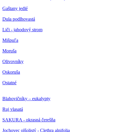
Gaštany jedlé
Dula podlhovastá
Liči - jahodový strom
Mišpuľa
Moruša
Olivovníky
Oskoruša
Ostatné
Blahovičníky – eukalypty
Ruj vlasatá
SAKURA - okrasná čerešňa
Jochovec olšolistý - Clethra alnifolia