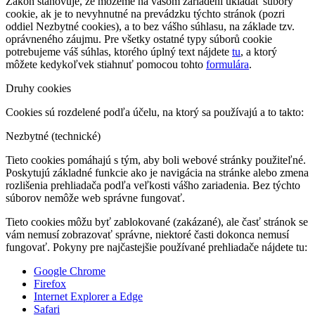
Zákon stanovuje, že môžeme na vašom zariadení ukladať súbory
cookie, ak je to nevyhnutné na prevádzku týchto stránok (pozri
oddiel Nezbytné cookies), a to bez vášho súhlasu, na základe tzv.
oprávneného záujmu. Pre všetky ostatné typy súborů cookie
potrebujeme váš súhlas, ktorého úplný text nájdete
tu
, a ktorý
môžete kedykoľvek stiahnuť pomocou tohto
formulára
.
Druhy cookies
Cookies sú rozdelené podľa účelu, na ktorý sa používajú a to takto:
Nezbytné (technické)
Tieto cookies pomáhajú s tým, aby boli webové stránky použiteľné.
Poskytujú základné funkcie ako je navigácia na stránke alebo zmena
rozlišenia prehliadača podľa veľkosti vášho zariadenia. Bez týchto
súborov nemôže web správne fungovať.
Tieto cookies môžu byť zablokované (zakázané), ale časť stránok se
vám nemusí zobrazovať správne, niektoré časti dokonca nemusí
fungovať. Pokyny pre najčastejšie používané prehliadače nájdete tu:
Google Chrome
Firefox
Internet Explorer a Edge
Safari