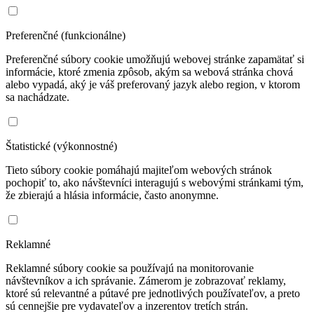
Preferenčné (funkcionálne)
Preferenčné súbory cookie umožňujú webovej stránke zapamätať si
informácie, ktoré zmenia zpôsob, akým sa webová stránka chová
alebo vypadá, aký je váš preferovaný jazyk alebo region, v ktorom
sa nachádzate.
Štatistické (výkonnostné)
Tieto súbory cookie pomáhajú majiteľom webových stránok
pochopiť to, ako návštevníci interagujú s webovými stránkami tým,
že zbierajú a hlásia informácie, často anonymne.
Reklamné
Reklamné súbory cookie sa používajú na monitorovanie
návštevníkov a ich správanie. Zámerom je zobrazovať reklamy,
ktoré sú relevantné a pútavé pre jednotlivých používateľov, a preto
sú cennejšie pre vydavateľov a inzerentov tretích strán.