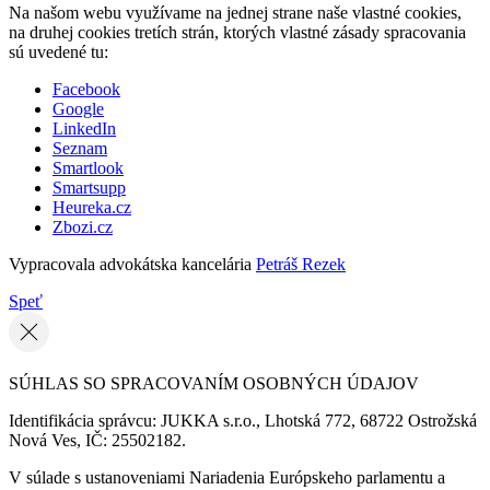
Na našom webu využívame na jednej strane naše vlastné cookies,
na druhej cookies tretích strán, ktorých vlastné zásady spracovania
sú uvedené tu:
Facebook
Google
LinkedIn
Seznam
Smartlook
Smartsupp
Heureka.cz
Zbozi.cz
Vypracovala advokátska kancelária
Petráš Rezek
Speť
SÚHLAS SO SPRACOVANÍM OSOBNÝCH ÚDAJOV
Identifikácia správcu: JUKKA s.r.o., Lhotská 772, 68722 Ostrožská
Nová Ves, IČ: 25502182.
V súlade s ustanoveniami Nariadenia Európskeho parlamentu a