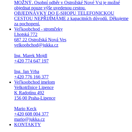
MOŽNÝ. Osobní odběr v Ostrožské Nové Vsi je možné
objednat pouze výše uvedenou cestou.
OBJEDNÁVKY DO E-SHOPU TELEFONICKOU
CESTOU NEPŘIJÍMÁME z kapacitních důvodů. Děkujeme
za pochopení.
Veľkoobchod - stromčeky
Lhotská 772
687 22 Ostrožská Nová Ves
velkoobchod@jukka.cz
Ing. Marek Mojdl
+420 774 647 197
Ing. Jan Vrba
+420 776 166 377
Veľkoobchod imelom
Velkotržnice Lipence
K Radotínu 492
156 00 Praha-Lipence
Mario Keck
+420 608 004 377
mario@jukka.cz
KONTAKTY