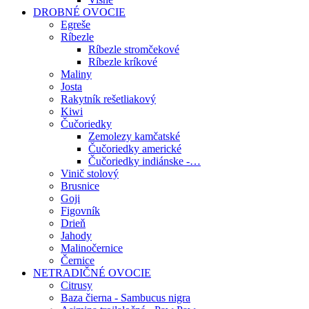
DROBNÉ OVOCIE
Egreše
Ríbezle
Ríbezle stromčekové
Ríbezle kríkové
Maliny
Josta
Rakytník rešetliakový
Kiwi
Čučoriedky
Zemolezy kamčatské
Čučoriedky americké
Čučoriedky indiánske -…
Vinič stolový
Brusnice
Goji
Figovník
Drieň
Jahody
Malinočernice
Černice
NETRADIČNÉ OVOCIE
Citrusy
Baza čierna - Sambucus nigra