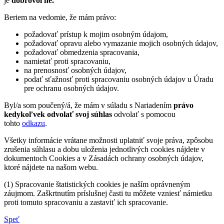
je
dobrovoľné.
Beriem na vedomie, že mám právo:
požadovať prístup k mojim osobným údajom,
požadovať opravu alebo vymazanie mojich osobných údajov,
požadovať obmedzenia spracovania,
namietať proti spracovaniu,
na prenosnosť osobných údajov,
podať sťažnosť proti spracovaniu osobných údajov u Úradu
pre ochranu osobných údajov.
Byl/a som poučený/á, že mám v súladu s Nariadením
právo
kedykoľvek odvolať svoj súhlas
odvolať s pomocou
tohto
odkazu
.
Všetky informácie vrátane možnosti uplatniť svoje práva, zpôsobu
zrušenia súhlasu a dobu uloženia jednotlivých cookies nájdete v
dokumentoch Cookies a v Zásadách ochrany osobných údajov,
ktoré nájdete na našom webu.
(1) Spracovanie štatistických cookies je naším oprávneným
záujmom. Zaškrtnutím príslušnej časti tu môžete vzniesť námietku
proti tomuto spracovaniu a zastaviť ich spracovanie.
Speť