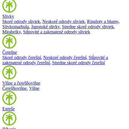
Slivky
Skoré odrody sliviek
,
Neskoré odrody sliviek
,
Ringloty a blumy
,
Slivkomarhula
,
Japonské slivky
,
Stredne skoré odrody sliviek
,
Mirabelky
,
Stĺpovité a zakrpatené odrody sliviek
Čerešne
Skoré odrody čerešní
,
Neskoré odrody čerešní
,
Stĺpovité a
zakrpatené odrody čerešní
,
Stredne skoré odrody čerešní
Višne a čerešňovišne
Čerešňovišne
,
Višne
Egreše