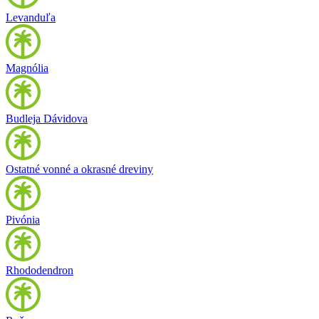
Levanduľa
Magnólia
Budleja Dávidova
Ostatné vonné a okrasné dreviny
Pivónia
Rhododendron