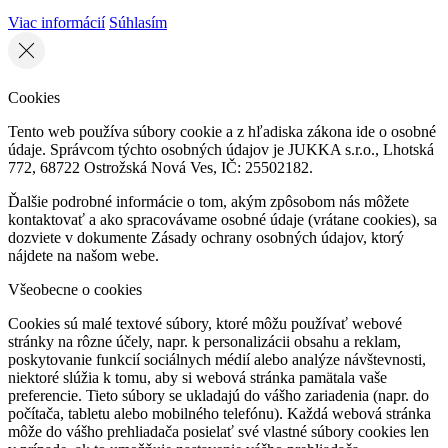
Viac informácií
Súhlasím
Cookies
Tento web používa súbory cookie a z hľadiska zákona ide o osobné
údaje. Správcom týchto osobných údajov je JUKKA s.r.o., Lhotská
772, 68722 Ostrožská Nová Ves, IČ: 25502182.
Ďalšie podrobné informácie o tom, akým zpôsobom nás môžete
kontaktovať a ako spracovávame osobné údaje (vrátane cookies), sa
dozviete v dokumente Zásady ochrany osobných údajov, ktorý
nájdete na našom webe.
Všeobecne o cookies
Cookies sú malé textové súbory, ktoré môžu používať webové
stránky na rôzne účely, napr. k personalizácii obsahu a reklam,
poskytovanie funkcií sociálnych médií alebo analýze návštevnosti,
niektoré slúžia k tomu, aby si webová stránka pamätala vaše
preferencie. Tieto súbory se ukladajú do vášho zariadenia (napr. do
počítača, tabletu alebo mobilného telefónu). Každá webová stránka
môže do vášho prehliadača posielať své vlastné súbory cookies len