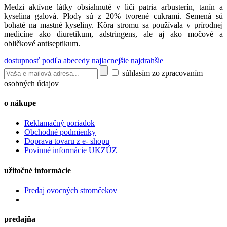
Medzi aktívne látky obsiahnuté v liči patria arbusterín, tanín a
kyselina galová. Plody sú z 20% tvorené cukrami. Semená sú
bohaté na mastné kyseliny. Kôra stromu sa používala v prírodnej
medicíne ako diuretikum, adstringens, ale aj ako močové a
obličkové antiseptikum.
dostupnosť
podľa abecedy
najlacnejšie
najdrahšie
súhlasím zo zpracovaním
osobných údajov
o nákupe
Reklamačný poriadok
Obchodné podmienky
Doprava tovaru z e- shopu
Povinné informácie UKZÚZ
užitočné informácie
Predaj ovocných stromčekov
predajňa