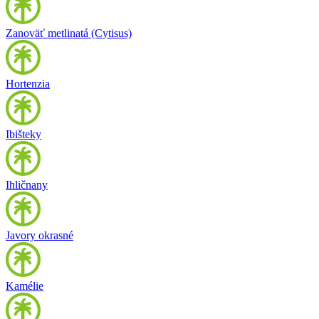
Zanoväť metlinatá (Cytisus)
Hortenzia
Ibišteky
Ihličnany
Javory okrasné
Kamélie