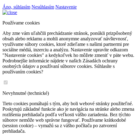
Áno, súhlasím
Nesúhlasím
Nastavenie
Používame cookies
Aby zme vám uľahčili prechádzanie stránok, ponúkli prizpôsobený
obsah alebo reklamu a mohli anonymne analyzovať návštevnosť,
využívame súbory cookies, ktoré zdieľame s našimi partnermi pre
sociálne médiá, inzerciu a analýzu. Nastavenie upravíte odkazom
"Nastavenie cookies" a kedykoľvek ho môžete zmeniť v päte webu.
Podrobnejšie informácie nájdete v našich Zásadách ochrany
osobných údajov a používaní súborov cookies. Súhlasíte s
používaním cookies?
Nevyhnutné (technické)
Tieto cookies pomáhajú s tým, aby boli webové stránky použiteľné.
Poskytujú základné funkcie ako je navigácia na stránke alebo zmena
rozlišenia prehliadača podľa veľkosti vášho zariadenia. Bez týchto
súborov nemôže web správne fungovať. Používame krátkodobé
(session cookie) – vymažú sa z vášho počítača po zatvorení
prehliadača.