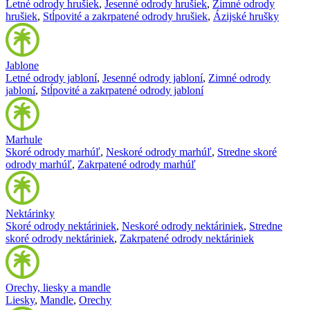
Letné odrody hrušiek
,
Jesenné odrody hrušiek
,
Zimné odrody
hrušiek
,
Stĺpovité a zakrpatené odrody hrušiek
,
Ázijské hrušky
Jablone
Letné odrody jabloní
,
Jesenné odrody jabloní
,
Zimné odrody
jabloní
,
Stĺpovité a zakrpatené odrody jabloní
Marhule
Skoré odrody marhúľ
,
Neskoré odrody marhúľ
,
Stredne skoré
odrody marhúľ
,
Zakrpatené odrody marhúľ
Nektárinky
Skoré odrody nektáriniek
,
Neskoré odrody nektáriniek
,
Stredne
skoré odrody nektáriniek
,
Zakrpatené odrody nektáriniek
Orechy, liesky a mandle
Liesky
,
Mandle
,
Orechy