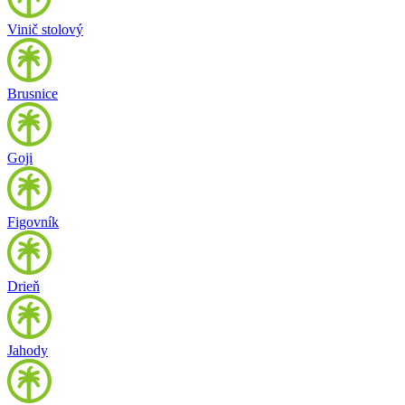
Vinič stolový
Brusnice
Goji
Figovník
Drieň
Jahody