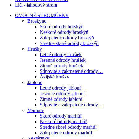
Liči - jahodový strom
OVOCNÉ STROMČEKY
Broskyne
Skoré odrody broskýň
Neskoré odrody broskýň
Zakrpatené odrody broskýň
Stredne skoré odrody broskýň
Hrušky
Letné odrody hrušiek
Jesenné odrody hrušiek
Zimné odrody hrušiek
Stĺpovité a zakrpatené odrody…
Ázijské hrušky
Jablone
Letné odrody jabloní
Jesenné odrody jabloní
Zimné odrody jabloní
Stĺpovité a zakrpatené odrody…
Marhule
Skoré odrody marhúľ
Neskoré odrody marhúľ
Stredne skoré odrody marhúľ
Zakrpatené odrody marhúľ
Nektárinky