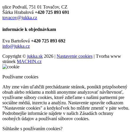
ulice Podvalí, 751 01 Tovačov, CZ
Šárka Hrabalová
+420 725 893 691
tovacov@jukka.cz
informácie k objednávkam
Eva Bartošová
+420 725 893 692
info@jukka.cz
Copyright ©
jukka.sk
2026 |
Nastavenie cookies
| Tvorba www
stránek
MACHIN.cz
Používame cookies
Aby zme vám uľahčili prechádzanie stránok, ponúkli prizpôsobený
obsah alebo reklamu a mohli anonymne analyzovať návštevnosť,
využívame súbory cookies, ktoré zdieľame s našimi partnermi pre
sociálne médiá, inzerciu a analýzu. Nastavenie upravíte odkazom
"Nastavenie cookies" a kedykoľvek ho môžete zmeniť v päte webu.
Podrobnejšie informácie nájdete v našich Zásadách ochrany
osobných údajov a používaní súborov cookies.
Súhlasíte s používaním cookies?