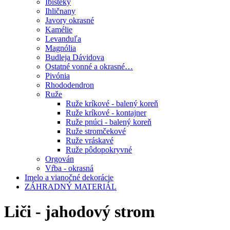
Ibišteky
Ihličnany
Javory okrasné
Kamélie
Levanduľa
Magnólia
Budleja Dávidova
Ostatné vonné a okrasné…
Pivónia
Rhododendron
Ruže
Ruže kríkové - balený koreň
Ruže kríkové - kontajner
Ruže pnúci - balený koreň
Ruže stromčekové
Ruže vráskavé
Ruže pôdopokryvné
Orgován
Vŕba - okrasná
Imelo a vianočné dekorácie
ZÁHRADNÝ MATERIÁL
Liči - jahodový strom