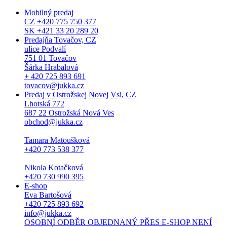
Mobilný predaj
CZ +420 775 750 377
SK +421 33 20 289 20
Predajňa Tovačov, CZ
ulice Podvalí
751 01 Tovačov
Šárka Hrabalová
+ 420 725 893 691
tovacov@jukka.cz
Predaj v Ostrožskej Novej Vsi, CZ
Lhotská 772
687 22 Ostrožská Nová Ves
obchod@jukka.cz
Tamara Matoušková
+420 773 538 377
Nikola Kotačková
+420 730 990 395
E-shop
Eva Bartošová
+420 725 893 692
info@jukka.cz
OSOBNÍ ODBĚR OBJEDNANÝ PŘES E-SHOP NENÍ