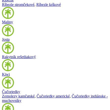
Ríbezle
Ríbezle stromčekové
,
Ríbezle kríkové
Maliny
Josta
Rakytník rešetliakový
Kiwi
Čučoriedky
Zemolezy kamčatské
,
Čučoriedky americké
,
Čučoriedky indiánske -
muchovníky