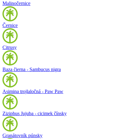
Malinočernice
Černice
Citrusy
Baza čierna - Sambucus nigra
Asimina trojlaločná - Paw Paw
Ziziphus Jujuba - cicimek čínsky
Granátovník púnsky