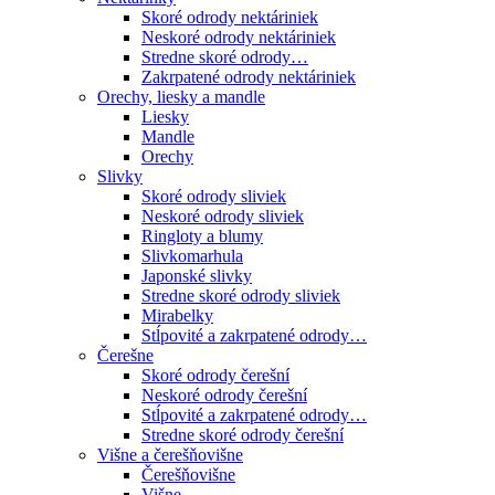
Skoré odrody nektáriniek
Neskoré odrody nektáriniek
Stredne skoré odrody…
Zakrpatené odrody nektáriniek
Orechy, liesky a mandle
Liesky
Mandle
Orechy
Slivky
Skoré odrody sliviek
Neskoré odrody sliviek
Ringloty a blumy
Slivkomarhula
Japonské slivky
Stredne skoré odrody sliviek
Mirabelky
Stĺpovité a zakrpatené odrody…
Čerešne
Skoré odrody čerešní
Neskoré odrody čerešní
Stĺpovité a zakrpatené odrody…
Stredne skoré odrody čerešní
Višne a čerešňovišne
Čerešňovišne
Višne