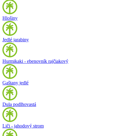
Hlošiny
Jedlé jarabiny
Hurmikaki - ebenovník rajčiakový
Gaštany jedlé
Dula podlhovastá
Liči - jahodový strom