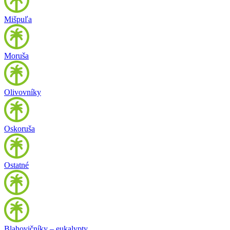
Mišpuľa
Moruša
Olivovníky
Oskoruša
Ostatné
Blahovičníky – eukalypty