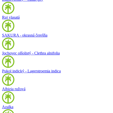
Ruj vlasatá
SAKURA - okrasná čerešňa
Jochovec olšolistý - Clethra alnifolia
Pukol indický - Lagerstroemia indica
Albizia ružová
Azalka