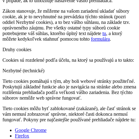
v prípade, ak to umožňuje nastavenie vášho prehliadača.
Zákon stanovuje, že môžeme na vašom zariadení ukladať súbory
cookie, ak je to nevyhnutné na prevádzku týchto stránok (pozri
oddiel Nezbytné cookies), a to bez vášho súhlasu, na základe tzv.
oprávneného záujmu. Pre všetky ostatné typy súborů cookie
potrebujeme váš súhlas, ktorého úplný text nájdete
tu
, a ktorý
môžete kedykoľvek stiahnuť pomocou tohto
formulára
.
Druhy cookies
Cookies sú rozdelené podľa účelu, na ktorý sa používajú a to takto:
Nezbytné (technické)
Tieto cookies pomáhajú s tým, aby boli webové stránky použiteľné.
Poskytujú základné funkcie ako je navigácia na stránke alebo zmena
rozlišenia prehliadača podľa veľkosti vášho zariadenia. Bez týchto
súborov nemôže web správne fungovať.
Tieto cookies môžu byť zablokované (zakázané), ale časť stránok se
vám nemusí zobrazovať správne, niektoré časti dokonca nemusí
fungovať. Pokyny pre najčastejšie používané prehliadače nájdete tu:
Google Chrome
Firefox