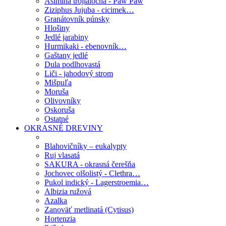
Asimina trojlaločná - Paw Paw
Ziziphus Jujuba - cicimek…
Granátovník púnsky
Hlošiny
Jedlé jarabiny
Hurmikaki - ebenovník…
Gaštany jedlé
Dula podlhovastá
Liči - jahodový strom
Mišpuľa
Moruša
Olivovníky
Oskoruša
Ostatné
OKRASNÉ DREVINY
Blahovičníky – eukalypty
Ruj vlasatá
SAKURA - okrasná čerešňa
Jochovec olšolistý - Clethra…
Pukol indický - Lagerstroemia…
Albizia ružová
Azalka
Zanoväť metlinatá (Cytisus)
Hortenzia