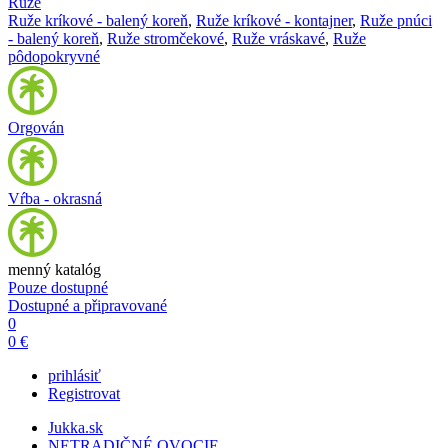
Ruže
Ruže kríkové - balený koreň
,
Ruže kríkové - kontajner
,
Ruže pnúci
- balený koreň
,
Ruže stromčekové
,
Ruže vráskavé
,
Ruže
pôdopokryvné
Orgován
Vŕba - okrasná
menný katalóg
Pouze dostupné
Dostupné a připravované
0
0 €
prihlásiť
Registrovat
Jukka.sk
NETRADIČNÉ OVOCIE