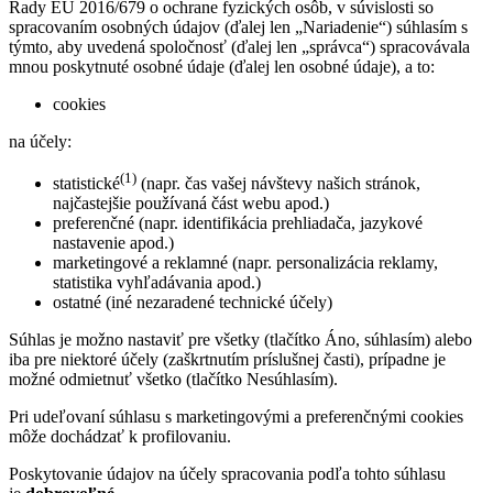
Rady EU 2016/679 o ochrane fyzických osôb, v súvislosti so
spracovaním osobných údajov (ďalej len „Nariadenie“) súhlasím s
týmto, aby uvedená spoločnosť (ďalej len „správca“) spracovávala
mnou poskytnuté osobné údaje (ďalej len osobné údaje), a to:
cookies
na účely:
(1)
statistické
(napr. čas vašej návštevy našich stránok,
najčastejšie používaná část webu apod.)
preferenčné (napr. identifikácia prehliadača, jazykové
nastavenie apod.)
marketingové a reklamné (napr. personalizácia reklamy,
statistika vyhľadávania apod.)
ostatné (iné nezaradené technické účely)
Súhlas je možno nastaviť pre všetky (tlačítko Áno, súhlasím) alebo
iba pre niektoré účely (zaškrtnutím príslušnej časti), prípadne je
možné odmietnuť všetko (tlačítko Nesúhlasím).
Pri udeľovaní súhlasu s marketingovými a preferenčnými cookies
môže dochádzať k profilovaniu.
Poskytovanie údajov na účely spracovania podľa tohto súhlasu