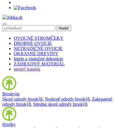
OVOCNÉ STROMČEKY
DROBNÉ OVOCIE
NETRADIČNÉ OVOCIE
OKRASNÉ DREVINY
Imelo a vianočné dekorácie
ZÁHRADNÝ MATERIÁL
menný katalóg
Broskyne
Skoré odrody broskýň
,
Neskoré odrody broskýň
,
Zakrpatené
odrody broskýň
,
Stredne skoré odrody broskýň
Hrušky