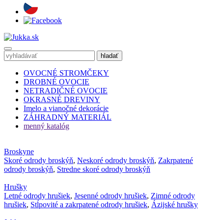
OVOCNÉ STROMČEKY
DROBNÉ OVOCIE
NETRADIČNÉ OVOCIE
OKRASNÉ DREVINY
Imelo a vianočné dekorácie
ZÁHRADNÝ MATERIÁL
menný katalóg
Broskyne
Skoré odrody broskýň
,
Neskoré odrody broskýň
,
Zakrpatené
odrody broskýň
,
Stredne skoré odrody broskýň
Hrušky
Letné odrody hrušiek
,
Jesenné odrody hrušiek
,
Zimné odrody
hrušiek
,
Stĺpovité a zakrpatené odrody hrušiek
,
Ázijské hrušky