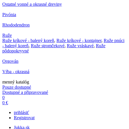
Ostatné vonné a okrasné dreviny
Pivónia
Rhododendron
Ruže
Ruže kríkové - balený koreň
,
Ruže kríkové - kontajner
,
Ruže pnúci
- balený koreň
,
Ruže stromčekové
,
Ruže vráskavé
,
Ruže
pôdopokryvné
Orgován
Vŕba - okrasná
menný katalóg
Pouze dostupné
Dostupné a připravované
0
0 €
prihlásiť
Registrovat
Jukka.sk