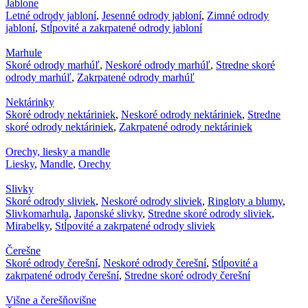
Jablone
Letné odrody jabloní
,
Jesenné odrody jabloní
,
Zimné odrody
jabloní
,
Stĺpovité a zakrpatené odrody jabloní
Marhule
Skoré odrody marhúľ
,
Neskoré odrody marhúľ
,
Stredne skoré
odrody marhúľ
,
Zakrpatené odrody marhúľ
Nektárinky
Skoré odrody nektáriniek
,
Neskoré odrody nektáriniek
,
Stredne
skoré odrody nektáriniek
,
Zakrpatené odrody nektáriniek
Orechy, liesky a mandle
Liesky
,
Mandle
,
Orechy
Slivky
Skoré odrody sliviek
,
Neskoré odrody sliviek
,
Ringloty a blumy
,
Slivkomarhula
,
Japonské slivky
,
Stredne skoré odrody sliviek
,
Mirabelky
,
Stĺpovité a zakrpatené odrody sliviek
Čerešne
Skoré odrody čerešní
,
Neskoré odrody čerešní
,
Stĺpovité a
zakrpatené odrody čerešní
,
Stredne skoré odrody čerešní
Višne a čerešňovišne