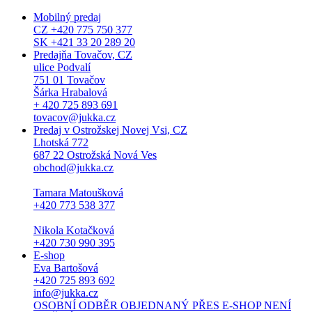
Mobilný predaj
CZ +420 775 750 377
SK +421 33 20 289 20
Predajňa Tovačov, CZ
ulice Podvalí
751 01 Tovačov
Šárka Hrabalová
+ 420 725 893 691
tovacov@jukka.cz
Predaj v Ostrožskej Novej Vsi, CZ
Lhotská 772
687 22 Ostrožská Nová Ves
obchod@jukka.cz
Tamara Matoušková
+420 773 538 377
Nikola Kotačková
+420 730 990 395
E-shop
Eva Bartošová
+420 725 893 692
info@jukka.cz
OSOBNÍ ODBĚR OBJEDNANÝ PŘES E-SHOP NENÍ