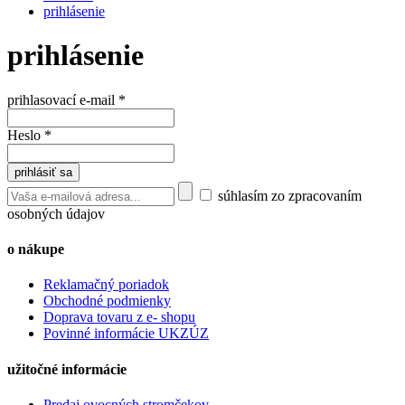
prihlásenie
prihlásenie
prihlasovací e-mail
*
Heslo
*
súhlasím zo zpracovaním
osobných údajov
o nákupe
Reklamačný poriadok
Obchodné podmienky
Doprava tovaru z e- shopu
Povinné informácie UKZÚZ
užitočné informácie
Predaj ovocných stromčekov