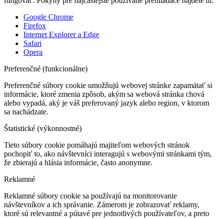
fungovať. Pokyny pre najčastejšie používané prehliadače nájdete tu:
Google Chrome
Firefox
Internet Explorer a Edge
Safari
Opera
Preferenčné (funkcionálne)
Preferenčné súbory cookie umožňujú webovej stránke zapamätať si
informácie, ktoré zmenia zpôsob, akým sa webová stránka chová
alebo vypadá, aký je váš preferovaný jazyk alebo region, v ktorom
sa nachádzate.
Štatistické (výkonnostné)
Tieto súbory cookie pomáhajú majiteľom webových stránok
pochopiť to, ako návštevníci interagujú s webovými stránkami tým,
že zbierajú a hlásia informácie, často anonymne.
Reklamné
Reklamné súbory cookie sa používajú na monitorovanie
návštevníkov a ich správanie. Zámerom je zobrazovať reklamy,
ktoré sú relevantné a pútavé pre jednotlivých používateľov, a preto