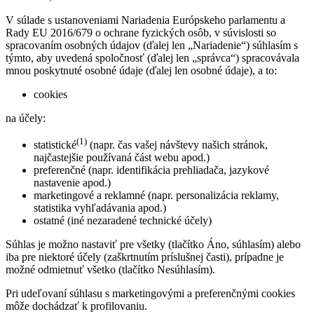
V súlade s ustanoveniami Nariadenia Európskeho parlamentu a
Rady EU 2016/679 o ochrane fyzických osôb, v súvislosti so
spracovaním osobných údajov (ďalej len „Nariadenie“) súhlasím s
týmto, aby uvedená spoločnosť (ďalej len „správca“) spracovávala
mnou poskytnuté osobné údaje (ďalej len osobné údaje), a to:
cookies
na účely:
(1)
statistické
(napr. čas vašej návštevy našich stránok,
najčastejšie používaná část webu apod.)
preferenčné (napr. identifikácia prehliadača, jazykové
nastavenie apod.)
marketingové a reklamné (napr. personalizácia reklamy,
statistika vyhľadávania apod.)
ostatné (iné nezaradené technické účely)
Súhlas je možno nastaviť pre všetky (tlačítko Áno, súhlasím) alebo
iba pre niektoré účely (zaškrtnutím príslušnej časti), prípadne je
možné odmietnuť všetko (tlačítko Nesúhlasím).
Pri udeľovaní súhlasu s marketingovými a preferenčnými cookies
môže dochádzať k profilovaniu.