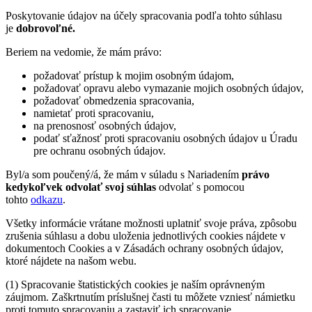
Poskytovanie údajov na účely spracovania podľa tohto súhlasu
je
dobrovoľné.
Beriem na vedomie, že mám právo:
požadovať prístup k mojim osobným údajom,
požadovať opravu alebo vymazanie mojich osobných údajov,
požadovať obmedzenia spracovania,
namietať proti spracovaniu,
na prenosnosť osobných údajov,
podať sťažnosť proti spracovaniu osobných údajov u Úradu
pre ochranu osobných údajov.
Byl/a som poučený/á, že mám v súladu s Nariadením
právo
kedykoľvek odvolať svoj súhlas
odvolať s pomocou
tohto
odkazu
.
Všetky informácie vrátane možnosti uplatniť svoje práva, zpôsobu
zrušenia súhlasu a dobu uloženia jednotlivých cookies nájdete v
dokumentoch Cookies a v Zásadách ochrany osobných údajov,
ktoré nájdete na našom webu.
(1) Spracovanie štatistických cookies je naším oprávneným
záujmom. Zaškrtnutím príslušnej časti tu môžete vzniesť námietku
proti tomuto spracovaniu a zastaviť ich spracovanie.