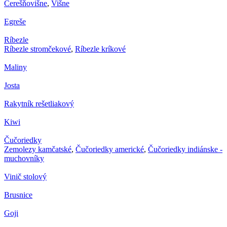
Čerešňovišne
,
Višne
Egreše
Ríbezle
Ríbezle stromčekové
,
Ríbezle kríkové
Maliny
Josta
Rakytník rešetliakový
Kiwi
Čučoriedky
Zemolezy kamčatské
,
Čučoriedky americké
,
Čučoriedky indiánske -
muchovníky
Vinič stolový
Brusnice
Goji