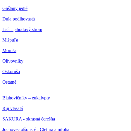
Gaštany jedlé
Dula podlhovastá
Liči - jahodový strom
Mišpuľa
Moruša
Olivovníky
Oskoruša
Ostatné
Blahovičníky – eukalypty
Ruj vlasatá
SAKURA - okrasná čerešňa
Jochovec olšolistý - Clethra alnifolia