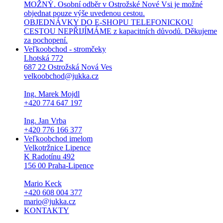
MOŽNÝ. Osobní odběr v Ostrožské Nové Vsi je možné
objednat pouze výše uvedenou cestou.
OBJEDNÁVKY DO E-SHOPU TELEFONICKOU
CESTOU NEPŘIJÍMÁME z kapacitních důvodů. Děkujeme
za pochopení.
Veľkoobchod - stromčeky
Lhotská 772
687 22 Ostrožská Nová Ves
velkoobchod@jukka.cz
Ing. Marek Mojdl
+420 774 647 197
Ing. Jan Vrba
+420 776 166 377
Veľkoobchod imelom
Velkotržnice Lipence
K Radotínu 492
156 00 Praha-Lipence
Mario Keck
+420 608 004 377
mario@jukka.cz
KONTAKTY