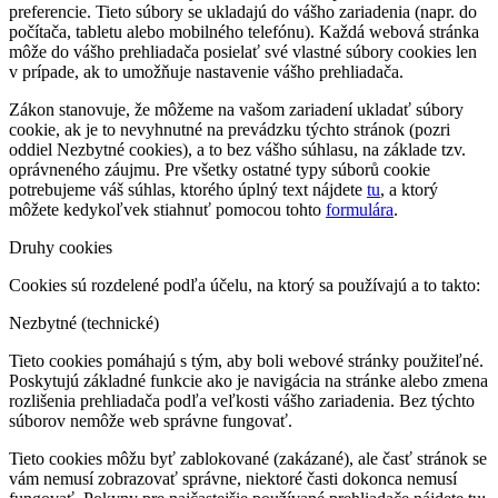
preferencie. Tieto súbory se ukladajú do vášho zariadenia (napr. do
počítača, tabletu alebo mobilného telefónu). Každá webová stránka
môže do vášho prehliadača posielať své vlastné súbory cookies len
v prípade, ak to umožňuje nastavenie vášho prehliadača.
Zákon stanovuje, že môžeme na vašom zariadení ukladať súbory
cookie, ak je to nevyhnutné na prevádzku týchto stránok (pozri
oddiel Nezbytné cookies), a to bez vášho súhlasu, na základe tzv.
oprávneného záujmu. Pre všetky ostatné typy súborů cookie
potrebujeme váš súhlas, ktorého úplný text nájdete
tu
, a ktorý
môžete kedykoľvek stiahnuť pomocou tohto
formulára
.
Druhy cookies
Cookies sú rozdelené podľa účelu, na ktorý sa používajú a to takto:
Nezbytné (technické)
Tieto cookies pomáhajú s tým, aby boli webové stránky použiteľné.
Poskytujú základné funkcie ako je navigácia na stránke alebo zmena
rozlišenia prehliadača podľa veľkosti vášho zariadenia. Bez týchto
súborov nemôže web správne fungovať.
Tieto cookies môžu byť zablokované (zakázané), ale časť stránok se
vám nemusí zobrazovať správne, niektoré časti dokonca nemusí