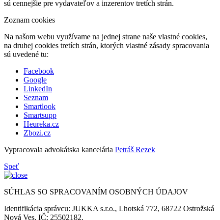
sú cennejšie pre vydavateľov a inzerentov tretích strán.
Zoznam cookies
Na našom webu využívame na jednej strane naše vlastné cookies,
na druhej cookies tretích strán, ktorých vlastné zásady spracovania
sú uvedené tu:
Facebook
Google
LinkedIn
Seznam
Smartlook
Smartsupp
Heureka.cz
Zbozi.cz
Vypracovala advokátska kancelária
Petráš Rezek
Speť
SÚHLAS SO SPRACOVANÍM OSOBNÝCH ÚDAJOV
Identifikácia správcu: JUKKA s.r.o., Lhotská 772, 68722 Ostrožská
Nová Ves, IČ: 25502182.