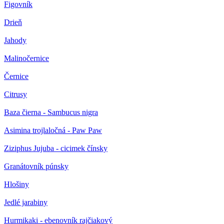
Figovník
Drieň
Jahody
Malinočernice
Černice
Citrusy
Baza čierna - Sambucus nigra
Asimina trojlaločná - Paw Paw
Ziziphus Jujuba - cicimek čínsky
Granátovník púnsky
Hlošiny
Jedlé jarabiny
Hurmikaki - ebenovník rajčiakový