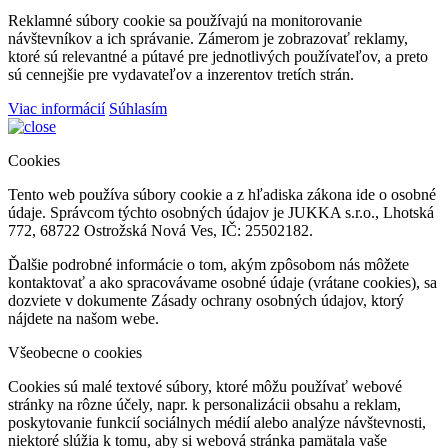
Reklamné súbory cookie sa používajú na monitorovanie
návštevníkov a ich správanie. Zámerom je zobrazovať reklamy,
ktoré sú relevantné a pútavé pre jednotlivých používateľov, a preto
sú cennejšie pre vydavateľov a inzerentov tretích strán.
Viac informácií
Súhlasím
Cookies
Tento web používa súbory cookie a z hľadiska zákona ide o osobné
údaje. Správcom týchto osobných údajov je JUKKA s.r.o., Lhotská
772, 68722 Ostrožská Nová Ves, IČ: 25502182.
Ďalšie podrobné informácie o tom, akým zpôsobom nás môžete
kontaktovať a ako spracovávame osobné údaje (vrátane cookies), sa
dozviete v dokumente Zásady ochrany osobných údajov, ktorý
nájdete na našom webe.
Všeobecne o cookies
Cookies sú malé textové súbory, ktoré môžu používať webové
stránky na rôzne účely, napr. k personalizácii obsahu a reklam,
poskytovanie funkcií sociálnych médií alebo analýze návštevnosti,
niektoré slúžia k tomu, aby si webová stránka pamätala vaše