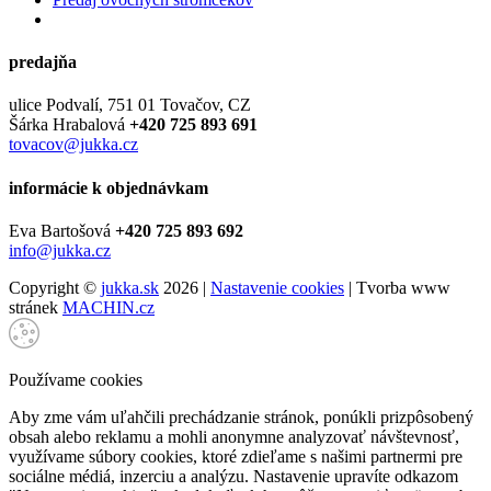
predajňa
ulice Podvalí, 751 01 Tovačov, CZ
Šárka Hrabalová
+420 725 893 691
tovacov@jukka.cz
informácie k objednávkam
Eva Bartošová
+420 725 893 692
info@jukka.cz
Copyright ©
jukka.sk
2026 |
Nastavenie cookies
| Tvorba www
stránek
MACHIN.cz
Používame cookies
Aby zme vám uľahčili prechádzanie stránok, ponúkli prizpôsobený
obsah alebo reklamu a mohli anonymne analyzovať návštevnosť,
využívame súbory cookies, ktoré zdieľame s našimi partnermi pre
sociálne médiá, inzerciu a analýzu. Nastavenie upravíte odkazom