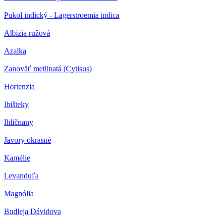
Pukol indický - Lagerstroemia indica
Albizia ružová
Azalka
Zanoväť metlinatá (Cytisus)
Hortenzia
Ibišteky
Ihličnany
Javory okrasné
Kamélie
Levanduľa
Magnólia
Budleja Dávidova