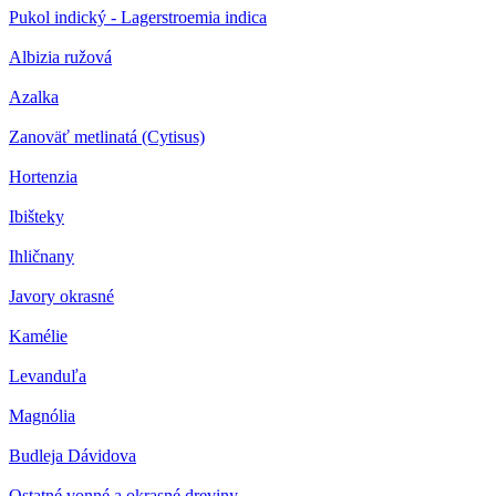
Pukol indický - Lagerstroemia indica
Albizia ružová
Azalka
Zanoväť metlinatá (Cytisus)
Hortenzia
Ibišteky
Ihličnany
Javory okrasné
Kamélie
Levanduľa
Magnólia
Budleja Dávidova
Ostatné vonné a okrasné dreviny