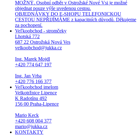
MOŽNÝ. Osobní odběr v Ostrožské Nové Vsi je možné
objednat pouze výše uvedenou cestou.
OBJEDNÁVKY DO E-SHOPU TELEFONICKOU
CESTOU NEPŘIJÍMÁME z kapacitních důvodů. Děkujeme
za pochopení.
Veľkoobchod - stromčeky
Lhotská 772
687 22 Ostrožská Nová Ves
velkoobchod@jukka.cz
Ing. Marek Mojdl
+420 774 647 197
Ing. Jan Vrba
+420 776 166 377
Veľkoobchod imelom
Velkotržnice Lipence
K Radotínu 492
156 00 Praha-Lipence
Mario Keck
+420 608 004 377
mario@jukka.cz
KONTAKTY