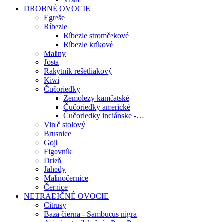
DROBNÉ OVOCIE
Egreše
Ríbezle
Ríbezle stromčekové
Ríbezle kríkové
Maliny
Josta
Rakytník rešetliakový
Kiwi
Čučoriedky
Zemolezy kamčatské
Čučoriedky americké
Čučoriedky indiánske -…
Vinič stolový
Brusnice
Goji
Figovník
Drieň
Jahody
Malinočernice
Černice
NETRADIČNÉ OVOCIE
Citrusy
Baza čierna - Sambucus nigra