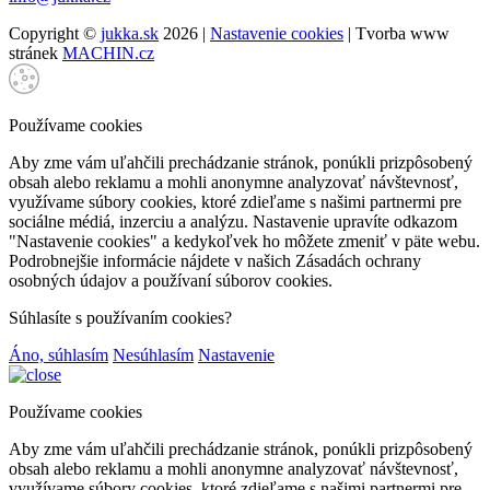
Copyright ©
jukka.sk
2026 |
Nastavenie cookies
| Tvorba www
stránek
MACHIN.cz
Používame cookies
Aby zme vám uľahčili prechádzanie stránok, ponúkli prizpôsobený
obsah alebo reklamu a mohli anonymne analyzovať návštevnosť,
využívame súbory cookies, ktoré zdieľame s našimi partnermi pre
sociálne médiá, inzerciu a analýzu. Nastavenie upravíte odkazom
"Nastavenie cookies" a kedykoľvek ho môžete zmeniť v päte webu.
Podrobnejšie informácie nájdete v našich Zásadách ochrany
osobných údajov a používaní súborov cookies.
Súhlasíte s používaním cookies?
Áno, súhlasím
Nesúhlasím
Nastavenie
Používame cookies
Aby zme vám uľahčili prechádzanie stránok, ponúkli prizpôsobený
obsah alebo reklamu a mohli anonymne analyzovať návštevnosť,
využívame súbory cookies, ktoré zdieľame s našimi partnermi pre