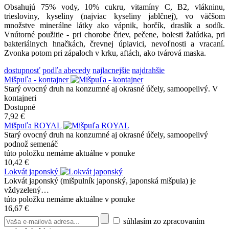
Obsahujú 75% vody, 10% cukru, vitamíny C, B2, vlákninu,
triesloviny, kyseliny (najviac kyseliny jablčnej), vo väčšom
množstve minerálne látky ako vápnik, horčík, draslík a sodík.
Vnútorné použitie - pri chorobe čriev, pečene, bolesti žalúdka, pri
bakteriálnych hnačkách, črevnej úplavici, nevoľnosti a vracaní.
Zvonka potom pri zápaloch v krku, aftách, ako tvárová maska.
dostupnosť
podľa abecedy
najlacnejšie
najdrahšie
Mišpuľa - kontajner
Starý ovocný druh na konzumné aj okrasné účely, samoopelivý. V
kontajneri
Dostupné
7,92 €
Mišpuľa ROYAL
Starý ovocný druh na konzumné aj okrasné účely, samoopelivý
podnož semenáč
túto položku nemáme aktuálne v ponuke
10,42 €
Lokvát japonský
Lokvát japonský (mišpulník japonský, japonská mišpula) je
vždyzelený…
túto položku nemáme aktuálne v ponuke
16,67 €
súhlasím zo zpracovaním