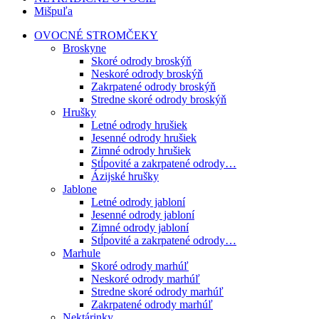
Mišpuľa
OVOCNÉ STROMČEKY
Broskyne
Skoré odrody broskýň
Neskoré odrody broskýň
Zakrpatené odrody broskýň
Stredne skoré odrody broskýň
Hrušky
Letné odrody hrušiek
Jesenné odrody hrušiek
Zimné odrody hrušiek
Stĺpovité a zakrpatené odrody…
Ázijské hrušky
Jablone
Letné odrody jabloní
Jesenné odrody jabloní
Zimné odrody jabloní
Stĺpovité a zakrpatené odrody…
Marhule
Skoré odrody marhúľ
Neskoré odrody marhúľ
Stredne skoré odrody marhúľ
Zakrpatené odrody marhúľ
Nektárinky