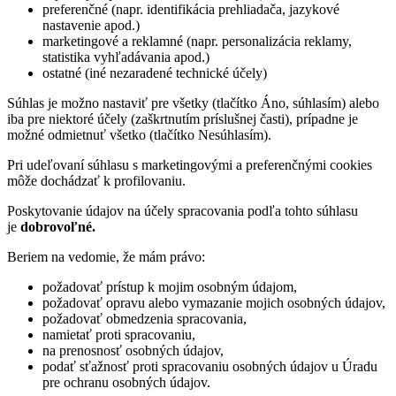
preferenčné (napr. identifikácia prehliadača, jazykové
nastavenie apod.)
marketingové a reklamné (napr. personalizácia reklamy,
statistika vyhľadávania apod.)
ostatné (iné nezaradené technické účely)
Súhlas je možno nastaviť pre všetky (tlačítko Áno, súhlasím) alebo
iba pre niektoré účely (zaškrtnutím príslušnej časti), prípadne je
možné odmietnuť všetko (tlačítko Nesúhlasím).
Pri udeľovaní súhlasu s marketingovými a preferenčnými cookies
môže dochádzať k profilovaniu.
Poskytovanie údajov na účely spracovania podľa tohto súhlasu
je
dobrovoľné.
Beriem na vedomie, že mám právo:
požadovať prístup k mojim osobným údajom,
požadovať opravu alebo vymazanie mojich osobných údajov,
požadovať obmedzenia spracovania,
namietať proti spracovaniu,
na prenosnosť osobných údajov,
podať sťažnosť proti spracovaniu osobných údajov u Úradu
pre ochranu osobných údajov.