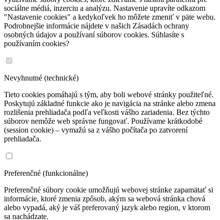
sociálne médiá, inzerciu a analýzu. Nastavenie upravíte odkazom
"Nastavenie cookies" a kedykoľvek ho môžete zmeniť v päte webu.
Podrobnejšie informácie nájdete v našich Zásadách ochrany
osobných údajov a používaní súborov cookies. Súhlasíte s
používaním cookies?
Nevyhnutné (technické)
Tieto cookies pomáhajú s tým, aby boli webové stránky použiteľné.
Poskytujú základné funkcie ako je navigácia na stránke alebo zmena
rozlišenia prehliadača podľa veľkosti vášho zariadenia. Bez týchto
súborov nemôže web správne fungovať. Používame krátkodobé
(session cookie) – vymažú sa z vášho počítača po zatvorení
prehliadača.
Preferenčné (funkcionálne)
Preferenčné súbory cookie umožňujú webovej stránke zapamätať si
informácie, ktoré zmenia zpôsob, akým sa webová stránka chová
alebo vypadá, aký je váš preferovaný jazyk alebo region, v ktorom
sa nachádzate.