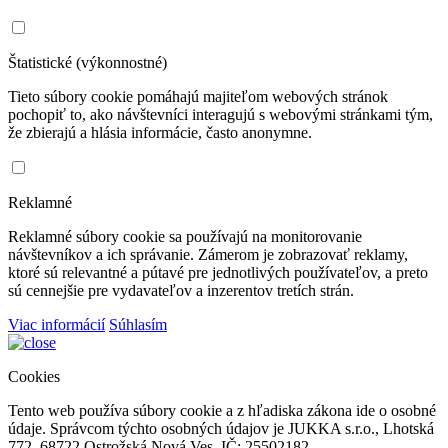
Štatistické (výkonnostné)
Tieto súbory cookie pomáhajú majiteľom webových stránok
pochopiť to, ako návštevníci interagujú s webovými stránkami tým,
že zbierajú a hlásia informácie, často anonymne.
Reklamné
Reklamné súbory cookie sa používajú na monitorovanie
návštevníkov a ich správanie. Zámerom je zobrazovať reklamy,
ktoré sú relevantné a pútavé pre jednotlivých používateľov, a preto
sú cennejšie pre vydavateľov a inzerentov tretích strán.
Viac informácií
Súhlasím
Cookies
Tento web používa súbory cookie a z hľadiska zákona ide o osobné
údaje. Správcom týchto osobných údajov je JUKKA s.r.o., Lhotská
772, 68722 Ostrožská Nová Ves, IČ: 25502182.