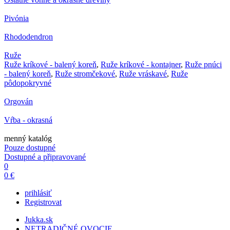
Pivónia
Rhododendron
Ruže
Ruže kríkové - balený koreň
,
Ruže kríkové - kontajner
,
Ruže pnúci
- balený koreň
,
Ruže stromčekové
,
Ruže vráskavé
,
Ruže
pôdopokryvné
Orgován
Vŕba - okrasná
menný katalóg
Pouze dostupné
Dostupné a připravované
0
0 €
prihlásiť
Registrovat
Jukka.sk
NETRADIČNÉ OVOCIE