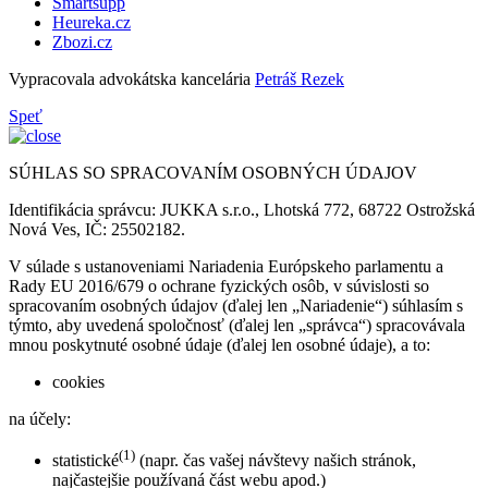
Smartsupp
Heureka.cz
Zbozi.cz
Vypracovala advokátska kancelária
Petráš Rezek
Speť
SÚHLAS SO SPRACOVANÍM OSOBNÝCH ÚDAJOV
Identifikácia správcu: JUKKA s.r.o., Lhotská 772, 68722 Ostrožská
Nová Ves, IČ: 25502182.
V súlade s ustanoveniami Nariadenia Európskeho parlamentu a
Rady EU 2016/679 o ochrane fyzických osôb, v súvislosti so
spracovaním osobných údajov (ďalej len „Nariadenie“) súhlasím s
týmto, aby uvedená spoločnosť (ďalej len „správca“) spracovávala
mnou poskytnuté osobné údaje (ďalej len osobné údaje), a to:
cookies
na účely:
(1)
statistické
(napr. čas vašej návštevy našich stránok,
najčastejšie používaná část webu apod.)