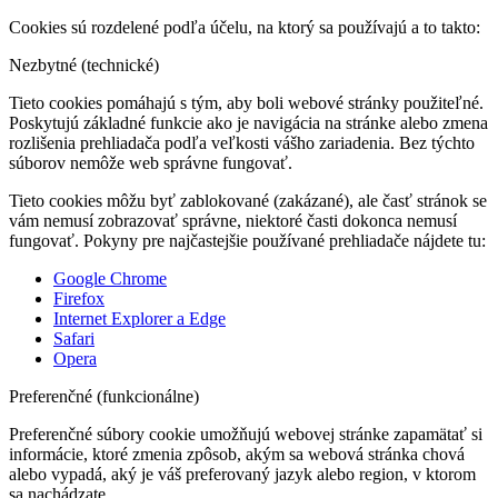
Cookies sú rozdelené podľa účelu, na ktorý sa používajú a to takto:
Nezbytné (technické)
Tieto cookies pomáhajú s tým, aby boli webové stránky použiteľné.
Poskytujú základné funkcie ako je navigácia na stránke alebo zmena
rozlišenia prehliadača podľa veľkosti vášho zariadenia. Bez týchto
súborov nemôže web správne fungovať.
Tieto cookies môžu byť zablokované (zakázané), ale časť stránok se
vám nemusí zobrazovať správne, niektoré časti dokonca nemusí
fungovať. Pokyny pre najčastejšie používané prehliadače nájdete tu:
Google Chrome
Firefox
Internet Explorer a Edge
Safari
Opera
Preferenčné (funkcionálne)
Preferenčné súbory cookie umožňujú webovej stránke zapamätať si
informácie, ktoré zmenia zpôsob, akým sa webová stránka chová
alebo vypadá, aký je váš preferovaný jazyk alebo region, v ktorom
sa nachádzate.