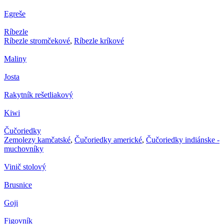
Egreše
Ríbezle
Ríbezle stromčekové
,
Ríbezle kríkové
Maliny
Josta
Rakytník rešetliakový
Kiwi
Čučoriedky
Zemolezy kamčatské
,
Čučoriedky americké
,
Čučoriedky indiánske -
muchovníky
Vinič stolový
Brusnice
Goji
Figovník