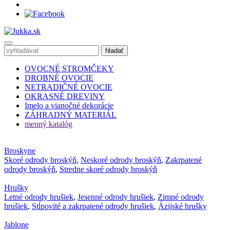
OVOCNÉ STROMČEKY
DROBNÉ OVOCIE
NETRADIČNÉ OVOCIE
OKRASNÉ DREVINY
Imelo a vianočné dekorácie
ZÁHRADNÝ MATERIÁL
menný katalóg
Broskyne
Skoré odrody broskýň
,
Neskoré odrody broskýň
,
Zakrpatené
odrody broskýň
,
Stredne skoré odrody broskýň
Hrušky
Letné odrody hrušiek
,
Jesenné odrody hrušiek
,
Zimné odrody
hrušiek
,
Stĺpovité a zakrpatené odrody hrušiek
,
Ázijské hrušky
Jablone