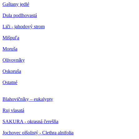
Gaštany jedlé
Dula podlhovastá
Liči - jahodový strom
Mišpuľa
Moruša
Olivovníky
Oskoruša
Ostatné
Blahovičníky – eukalypty
Ruj vlasatá
SAKURA - okrasná čerešňa
Jochovec olšolistý - Clethra alnifolia