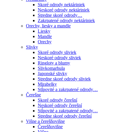
Skoré odrody nektáriniek
Neskoré odrody nektáriniek
Stredne skoré odrody…
Zakrpatené odrody nektáriniek
Orechy, liesky a mandle
Liesky
Mandle
Orechy
Slivky
Skoré odrody sliviek
Neskoré odrody sliviek
Ringloty a blumy
Slivkomarhula
Japonské slivky
Stredne skoré odrody sliviek
Mirabelky
Stĺpovité a zakrpatené odrody…
Čerešne
Skoré odrody čerešní
Neskoré odrody čerešní
Stĺpovité a zakrpatené odrody…
Stredne skoré odrody čerešní
Višne a čerešňovišne
Čerešňovišne
Višne