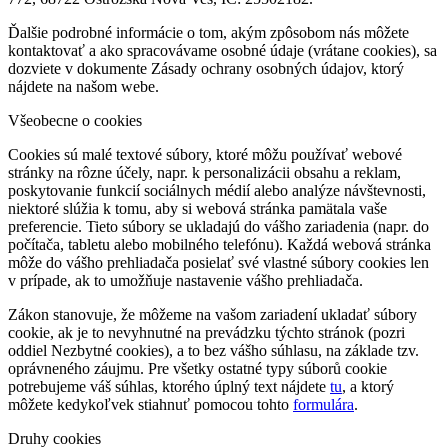
Ďalšie podrobné informácie o tom, akým zpôsobom nás môžete
kontaktovať a ako spracovávame osobné údaje (vrátane cookies), sa
dozviete v dokumente Zásady ochrany osobných údajov, ktorý
nájdete na našom webe.
Všeobecne o cookies
Cookies sú malé textové súbory, ktoré môžu používať webové
stránky na rôzne účely, napr. k personalizácii obsahu a reklam,
poskytovanie funkcií sociálnych médií alebo analýze návštevnosti,
niektoré slúžia k tomu, aby si webová stránka pamätala vaše
preferencie. Tieto súbory se ukladajú do vášho zariadenia (napr. do
počítača, tabletu alebo mobilného telefónu). Každá webová stránka
môže do vášho prehliadača posielať své vlastné súbory cookies len
v prípade, ak to umožňuje nastavenie vášho prehliadača.
Zákon stanovuje, že môžeme na vašom zariadení ukladať súbory
cookie, ak je to nevyhnutné na prevádzku týchto stránok (pozri
oddiel Nezbytné cookies), a to bez vášho súhlasu, na základe tzv.
oprávneného záujmu. Pre všetky ostatné typy súborů cookie
potrebujeme váš súhlas, ktorého úplný text nájdete
tu
, a ktorý
môžete kedykoľvek stiahnuť pomocou tohto
formulára
.
Druhy cookies