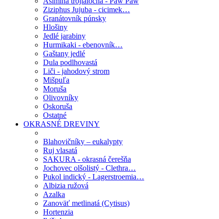
Asimina trojlaločná - Paw Paw
Ziziphus Jujuba - cicimek…
Granátovník púnsky
Hlošiny
Jedlé jarabiny
Hurmikaki - ebenovník…
Gaštany jedlé
Dula podlhovastá
Liči - jahodový strom
Mišpuľa
Moruša
Olivovníky
Oskoruša
Ostatné
OKRASNÉ DREVINY
Blahovičníky – eukalypty
Ruj vlasatá
SAKURA - okrasná čerešňa
Jochovec olšolistý - Clethra…
Pukol indický - Lagerstroemia…
Albizia ružová
Azalka
Zanoväť metlinatá (Cytisus)
Hortenzia