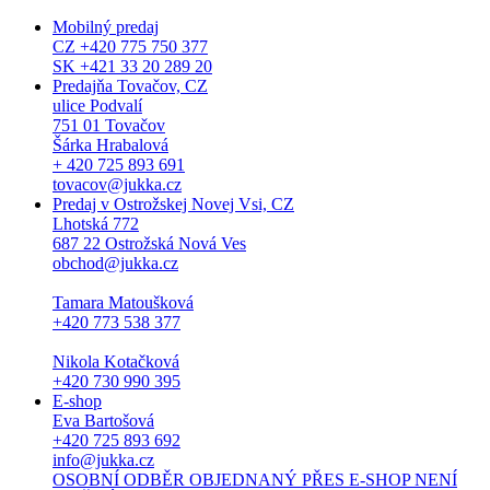
Mobilný predaj
CZ +420 775 750 377
SK +421 33 20 289 20
Predajňa Tovačov, CZ
ulice Podvalí
751 01 Tovačov
Šárka Hrabalová
+ 420 725 893 691
tovacov@jukka.cz
Predaj v Ostrožskej Novej Vsi, CZ
Lhotská 772
687 22 Ostrožská Nová Ves
obchod@jukka.cz
Tamara Matoušková
+420 773 538 377
Nikola Kotačková
+420 730 990 395
E-shop
Eva Bartošová
+420 725 893 692
info@jukka.cz
OSOBNÍ ODBĚR OBJEDNANÝ PŘES E-SHOP NENÍ