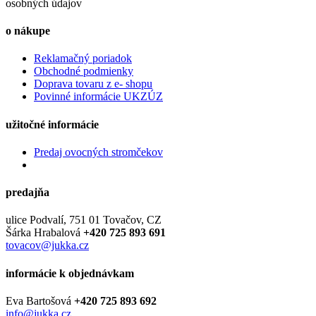
osobných údajov
o nákupe
Reklamačný poriadok
Obchodné podmienky
Doprava tovaru z e- shopu
Povinné informácie UKZÚZ
užitočné informácie
Predaj ovocných stromčekov
predajňa
ulice Podvalí, 751 01 Tovačov, CZ
Šárka Hrabalová
+420 725 893 691
tovacov@jukka.cz
informácie k objednávkam
Eva Bartošová
+420 725 893 692
info@jukka.cz