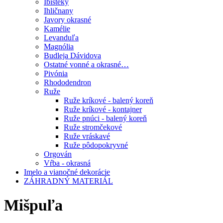
Ibišteky
Ihličnany
Javory okrasné
Kamélie
Levanduľa
Magnólia
Budleja Dávidova
Ostatné vonné a okrasné…
Pivónia
Rhododendron
Ruže
Ruže kríkové - balený koreň
Ruže kríkové - kontajner
Ruže pnúci - balený koreň
Ruže stromčekové
Ruže vráskavé
Ruže pôdopokryvné
Orgován
Vŕba - okrasná
Imelo a vianočné dekorácie
ZÁHRADNÝ MATERIÁL
Mišpuľa