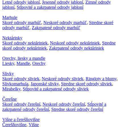
Letné odrody jabloní
,
Jesenné odrody jabloní
,
Zimné odrody
jabloní
,
Stĺpovité a zakrpatené odrody jabloní
Marhule
Skoré odrody marhúľ
,
Neskoré odrody marhúľ
,
Stredne skoré
odrody marhúľ
,
Zakrpatené odrody marhúľ
Nektárinky
Skoré odrody nektáriniek
,
Neskoré odrody nektáriniek
,
Stredne
skoré odrody nektáriniek
,
Zakrpatené odrody nektáriniek
Orechy, liesky a mandle
Liesky
,
Mandle
,
Orechy
Slivky
Skoré odrody sliviek
,
Neskoré odrody sliviek
,
Ringloty a blumy
,
Slivkomarhula
,
Japonské slivky
,
Stredne skoré odrody sliviek
,
Mirabelky
,
Stĺpovité a zakrpatené odrody sliviek
Čerešne
Skoré odrody čerešní
,
Neskoré odrody čerešní
,
Stĺpovité a
zakrpatené odrody čerešní
,
Stredne skoré odrody čerešní
Višne a čerešňovišne
Čerešňovišne
,
Višne