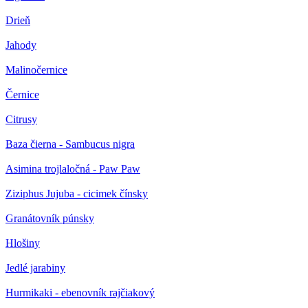
Drieň
Jahody
Malinočernice
Černice
Citrusy
Baza čierna - Sambucus nigra
Asimina trojlaločná - Paw Paw
Ziziphus Jujuba - cicimek čínsky
Granátovník púnsky
Hlošiny
Jedlé jarabiny
Hurmikaki - ebenovník rajčiakový