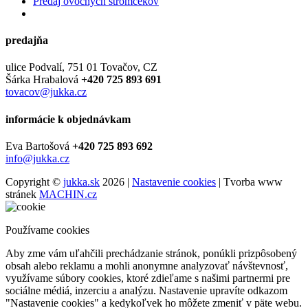
Predaj ovocných stromčekov
predajňa
ulice Podvalí, 751 01 Tovačov, CZ
Šárka Hrabalová
+420 725 893 691
tovacov@jukka.cz
informácie k objednávkam
Eva Bartošová
+420 725 893 692
info@jukka.cz
Copyright ©
jukka.sk
2026 |
Nastavenie cookies
| Tvorba www
stránek
MACHIN.cz
Používame cookies
Aby zme vám uľahčili prechádzanie stránok, ponúkli prizpôsobený
obsah alebo reklamu a mohli anonymne analyzovať návštevnosť,
využívame súbory cookies, ktoré zdieľame s našimi partnermi pre
sociálne médiá, inzerciu a analýzu. Nastavenie upravíte odkazom
"Nastavenie cookies" a kedykoľvek ho môžete zmeniť v päte webu.