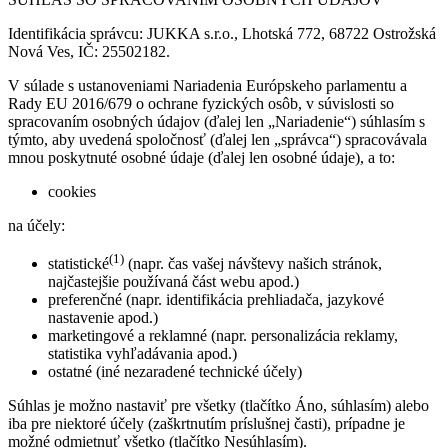
Identifikácia správcu: JUKKA s.r.o., Lhotská 772, 68722 Ostrožská
Nová Ves, IČ: 25502182.
V súlade s ustanoveniami Nariadenia Európskeho parlamentu a
Rady EU 2016/679 o ochrane fyzických osôb, v súvislosti so
spracovaním osobných údajov (ďalej len „Nariadenie“) súhlasím s
týmto, aby uvedená spoločnosť (ďalej len „správca“) spracovávala
mnou poskytnuté osobné údaje (ďalej len osobné údaje), a to:
cookies
na účely:
(1)
statistické
(napr. čas vašej návštevy našich stránok,
najčastejšie používaná část webu apod.)
preferenčné (napr. identifikácia prehliadača, jazykové
nastavenie apod.)
marketingové a reklamné (napr. personalizácia reklamy,
statistika vyhľadávania apod.)
ostatné (iné nezaradené technické účely)
Súhlas je možno nastaviť pre všetky (tlačítko Áno, súhlasím) alebo
iba pre niektoré účely (zaškrtnutím príslušnej časti), prípadne je
možné odmietnuť všetko (tlačítko Nesúhlasím).