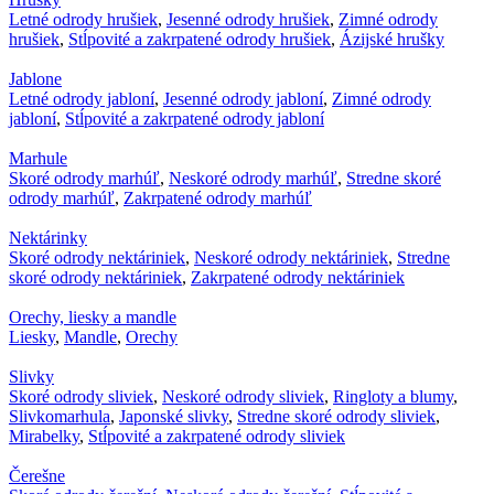
Letné odrody hrušiek
,
Jesenné odrody hrušiek
,
Zimné odrody
hrušiek
,
Stĺpovité a zakrpatené odrody hrušiek
,
Ázijské hrušky
Jablone
Letné odrody jabloní
,
Jesenné odrody jabloní
,
Zimné odrody
jabloní
,
Stĺpovité a zakrpatené odrody jabloní
Marhule
Skoré odrody marhúľ
,
Neskoré odrody marhúľ
,
Stredne skoré
odrody marhúľ
,
Zakrpatené odrody marhúľ
Nektárinky
Skoré odrody nektáriniek
,
Neskoré odrody nektáriniek
,
Stredne
skoré odrody nektáriniek
,
Zakrpatené odrody nektáriniek
Orechy, liesky a mandle
Liesky
,
Mandle
,
Orechy
Slivky
Skoré odrody sliviek
,
Neskoré odrody sliviek
,
Ringloty a blumy
,
Slivkomarhula
,
Japonské slivky
,
Stredne skoré odrody sliviek
,
Mirabelky
,
Stĺpovité a zakrpatené odrody sliviek
Čerešne