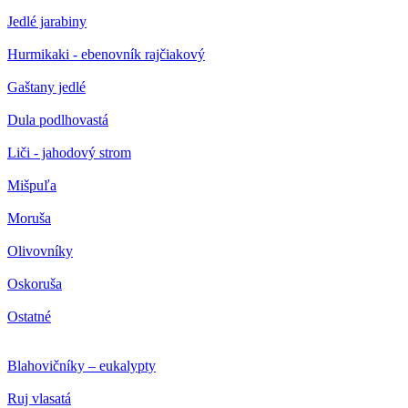
Jedlé jarabiny
Hurmikaki - ebenovník rajčiakový
Gaštany jedlé
Dula podlhovastá
Liči - jahodový strom
Mišpuľa
Moruša
Olivovníky
Oskoruša
Ostatné
Blahovičníky – eukalypty
Ruj vlasatá