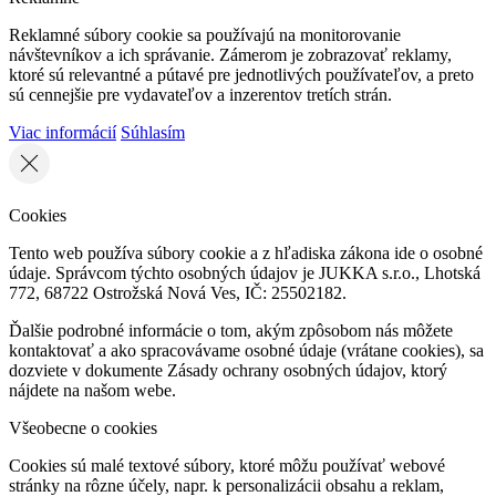
Reklamné súbory cookie sa používajú na monitorovanie
návštevníkov a ich správanie. Zámerom je zobrazovať reklamy,
ktoré sú relevantné a pútavé pre jednotlivých používateľov, a preto
sú cennejšie pre vydavateľov a inzerentov tretích strán.
Viac informácií
Súhlasím
Cookies
Tento web používa súbory cookie a z hľadiska zákona ide o osobné
údaje. Správcom týchto osobných údajov je JUKKA s.r.o., Lhotská
772, 68722 Ostrožská Nová Ves, IČ: 25502182.
Ďalšie podrobné informácie o tom, akým zpôsobom nás môžete
kontaktovať a ako spracovávame osobné údaje (vrátane cookies), sa
dozviete v dokumente Zásady ochrany osobných údajov, ktorý
nájdete na našom webe.
Všeobecne o cookies
Cookies sú malé textové súbory, ktoré môžu používať webové
stránky na rôzne účely, napr. k personalizácii obsahu a reklam,