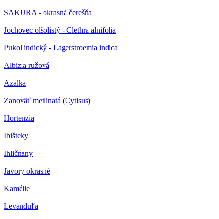
SAKURA - okrasná čerešňa
Jochovec olšolistý - Clethra alnifolia
Pukol indický - Lagerstroemia indica
Albizia ružová
Azalka
Zanoväť metlinatá (Cytisus)
Hortenzia
Ibišteky
Ihličnany
Javory okrasné
Kamélie
Levanduľa