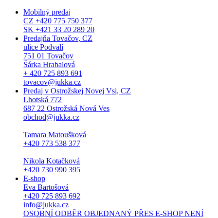
Mobilný predaj
CZ +420 775 750 377
SK +421 33 20 289 20
Predajňa Tovačov, CZ
ulice Podvalí
751 01 Tovačov
Šárka Hrabalová
+ 420 725 893 691
tovacov@jukka.cz
Predaj v Ostrožskej Novej Vsi, CZ
Lhotská 772
687 22 Ostrožská Nová Ves
obchod@jukka.cz
Tamara Matoušková
+420 773 538 377
Nikola Kotačková
+420 730 990 395
E-shop
Eva Bartošová
+420 725 893 692
info@jukka.cz
OSOBNÍ ODBĚR OBJEDNANÝ PŘES E-SHOP NENÍ