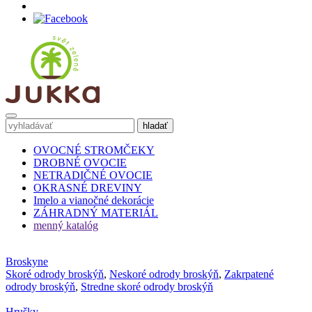
OVOCNÉ STROMČEKY
DROBNÉ OVOCIE
NETRADIČNÉ OVOCIE
OKRASNÉ DREVINY
Imelo a vianočné dekorácie
ZÁHRADNÝ MATERIÁL
menný katalóg
Broskyne
Skoré odrody broskýň
,
Neskoré odrody broskýň
,
Zakrpatené
odrody broskýň
,
Stredne skoré odrody broskýň
Hrušky