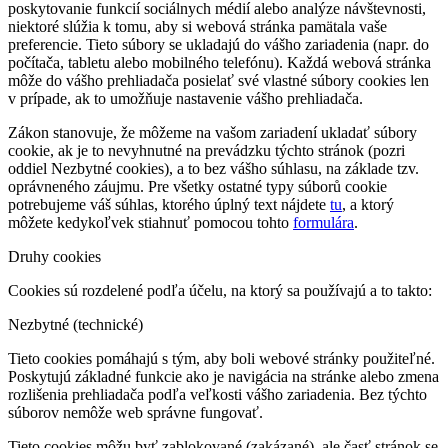
poskytovanie funkcií sociálnych médií alebo analýze návštevnosti,
niektoré slúžia k tomu, aby si webová stránka pamätala vaše
preferencie. Tieto súbory se ukladajú do vášho zariadenia (napr. do
počítača, tabletu alebo mobilného telefónu). Každá webová stránka
môže do vášho prehliadača posielať své vlastné súbory cookies len
v prípade, ak to umožňuje nastavenie vášho prehliadača.
Zákon stanovuje, že môžeme na vašom zariadení ukladať súbory
cookie, ak je to nevyhnutné na prevádzku týchto stránok (pozri
oddiel Nezbytné cookies), a to bez vášho súhlasu, na základe tzv.
oprávneného záujmu. Pre všetky ostatné typy súborů cookie
potrebujeme váš súhlas, ktorého úplný text nájdete
tu
, a ktorý
môžete kedykoľvek stiahnuť pomocou tohto
formulára
.
Druhy cookies
Cookies sú rozdelené podľa účelu, na ktorý sa používajú a to takto:
Nezbytné (technické)
Tieto cookies pomáhajú s tým, aby boli webové stránky použiteľné.
Poskytujú základné funkcie ako je navigácia na stránke alebo zmena
rozlišenia prehliadača podľa veľkosti vášho zariadenia. Bez týchto
súborov nemôže web správne fungovať.
Tieto cookies môžu byť zablokované (zakázané), ale časť stránok se