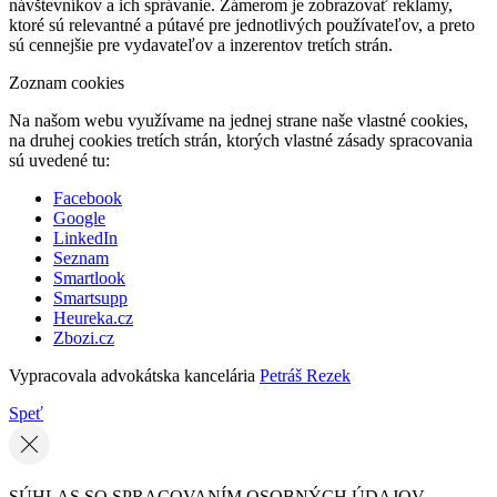
návštevníkov a ich správanie. Zámerom je zobrazovať reklamy,
ktoré sú relevantné a pútavé pre jednotlivých používateľov, a preto
sú cennejšie pre vydavateľov a inzerentov tretích strán.
Zoznam cookies
Na našom webu využívame na jednej strane naše vlastné cookies,
na druhej cookies tretích strán, ktorých vlastné zásady spracovania
sú uvedené tu:
Facebook
Google
LinkedIn
Seznam
Smartlook
Smartsupp
Heureka.cz
Zbozi.cz
Vypracovala advokátska kancelária
Petráš Rezek
Speť
SÚHLAS SO SPRACOVANÍM OSOBNÝCH ÚDAJOV