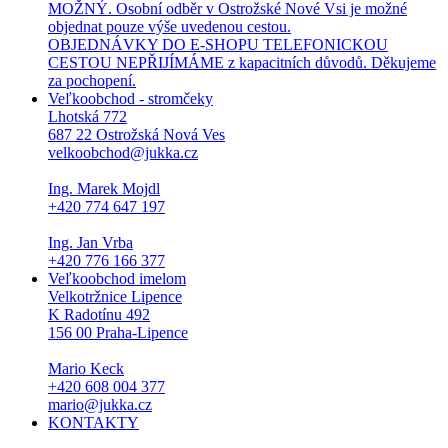
MOŽNÝ. Osobní odběr v Ostrožské Nové Vsi je možné
objednat pouze výše uvedenou cestou.
OBJEDNÁVKY DO E-SHOPU TELEFONICKOU
CESTOU NEPŘIJÍMÁME z kapacitních důvodů. Děkujeme
za pochopení.
Veľkoobchod - stromčeky
Lhotská 772
687 22 Ostrožská Nová Ves
velkoobchod@jukka.cz
Ing. Marek Mojdl
+420 774 647 197
Ing. Jan Vrba
+420 776 166 377
Veľkoobchod imelom
Velkotržnice Lipence
K Radotínu 492
156 00 Praha-Lipence
Mario Keck
+420 608 004 377
mario@jukka.cz
KONTAKTY