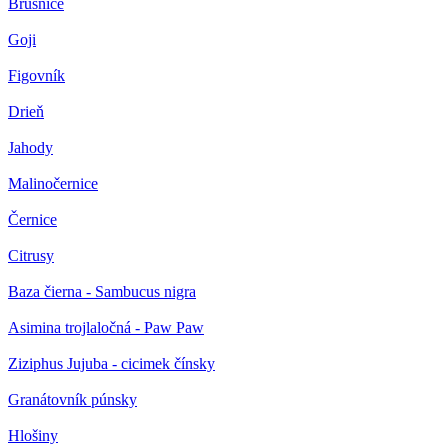
Brusnice
Goji
Figovník
Drieň
Jahody
Malinočernice
Černice
Citrusy
Baza čierna - Sambucus nigra
Asimina trojlaločná - Paw Paw
Ziziphus Jujuba - cicimek čínsky
Granátovník púnsky
Hlošiny