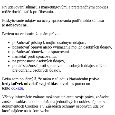
Pri udeľovaní súhlasu s marketingovými a preferenčnými cookies
môže dochádzať k profilovaniu.
Poskytovanie údajov na účely spracovania podľa tohto súhlasu
je
dobrovoľné.
Beriem na vedomie, že mám právo:
požadovať prístup k mojim osobným údajom,
požadovať opravu alebo vymazanie mojich osobných údajov,
požadovať obmedzenia spracovania,
namietať proti spracovaniu,
na prenosnosť osobných údajov,
podať sťažnosť proti spracovaniu osobných údajov u Úradu
pre ochranu osobných údajov.
Byl/a som poučený/á, že mám v súladu s Nariadením
právo
kedykoľvek odvolať svoj súhlas
odvolať s pomocou
tohto
odkazu
.
Všetky informácie vrátane možnosti uplatniť svoje práva, zpôsobu
zrušenia súhlasu a dobu uloženia jednotlivých cookies nájdete v
dokumentoch Cookies a v Zásadách ochrany osobných údajov,
ktoré nájdete na našom webu.