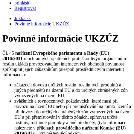
prihlásiť
Registrovat
Jukka.sk
Povinné informácie UKZÚZ
Povinné informácie UKZÚZ
Čl. 45
nařízení Evropského parlamentu a Rady (EU)
2016/2031
o ochranných opatřeních proti škodlivým organismům
rostlin ukládá provozovatelům internetových obchodů povinnost
zpřístupnit jejich zákazníkům (alespoň prostřednictvím internetu)
informace o:
zákazech dovozu určitých rostlin, rostlinných produktů a
jiných předmětů na území EU a do určitých chráněných zón
vymezených na území EU;
zvláštních a rovnocenných požadavcích, které musí při
dovozu na území EU nebo při přemísťování na tomto území a
při dovozu do určitých chráněných zón vymezených na území
EU a při přemísťování v těchto zónách, splňovat určité
rostliny, rostlinné produkty a jiné předměty; (tyto informace
naleznete v přílohách
prováděcího nařízení Komise (EU)
2019/2072
– viz následující odkaz)