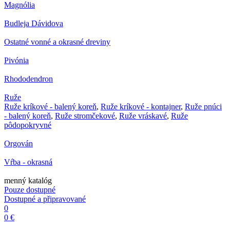
Magnólia
Budleja Dávidova
Ostatné vonné a okrasné dreviny
Pivónia
Rhododendron
Ruže
Ruže kríkové - balený koreň
,
Ruže kríkové - kontajner
,
Ruže pnúci
- balený koreň
,
Ruže stromčekové
,
Ruže vráskavé
,
Ruže
pôdopokryvné
Orgován
Vŕba - okrasná
menný katalóg
Pouze dostupné
Dostupné a připravované
0
0 €