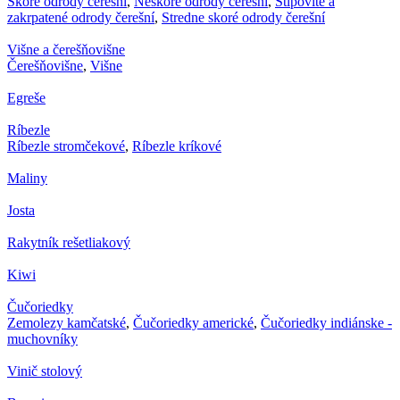
Skoré odrody čerešní
,
Neskoré odrody čerešní
,
Stĺpovité a
zakrpatené odrody čerešní
,
Stredne skoré odrody čerešní
Višne a čerešňovišne
Čerešňovišne
,
Višne
Egreše
Ríbezle
Ríbezle stromčekové
,
Ríbezle kríkové
Maliny
Josta
Rakytník rešetliakový
Kiwi
Čučoriedky
Zemolezy kamčatské
,
Čučoriedky americké
,
Čučoriedky indiánske -
muchovníky
Vinič stolový