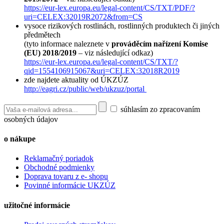
https://eur-lex.europa.eu/legal-content/CS/TXT/PDF/?
uri=CELEX:32019R2072&from=CS
vysoce rizikových rostlinách, rostlinných produktech či jiných
předmětech
(tyto informace naleznete v
prováděcím nařízení Komise
(EU) 2018/2019
– viz následující odkaz)
https://eur-lex.europa.eu/legal-content/CS/TXT/?
qid=1554106915067&uri=CELEX:32018R2019
zde najdete aktuality od ÚKZÚZ
http://eagri.cz/public/web/ukzuz/portal
súhlasím zo zpracovaním
osobných údajov
o nákupe
Reklamačný poriadok
Obchodné podmienky
Doprava tovaru z e- shopu
Povinné informácie UKZÚZ
užitočné informácie