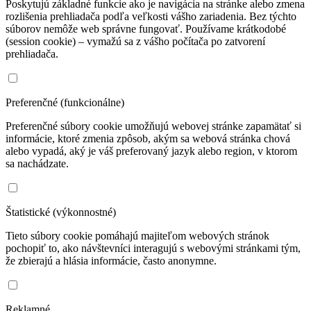
Poskytujú základné funkcie ako je navigácia na stránke alebo zmena
rozlišenia prehliadača podľa veľkosti vášho zariadenia. Bez týchto
súborov nemôže web správne fungovať. Používame krátkodobé
(session cookie) – vymažú sa z vášho počítača po zatvorení
prehliadača.
Preferenčné (funkcionálne)
Preferenčné súbory cookie umožňujú webovej stránke zapamätať si
informácie, ktoré zmenia zpôsob, akým sa webová stránka chová
alebo vypadá, aký je váš preferovaný jazyk alebo region, v ktorom
sa nachádzate.
Štatistické (výkonnostné)
Tieto súbory cookie pomáhajú majiteľom webových stránok
pochopiť to, ako návštevníci interagujú s webovými stránkami tým,
že zbierajú a hlásia informácie, často anonymne.
Reklamné