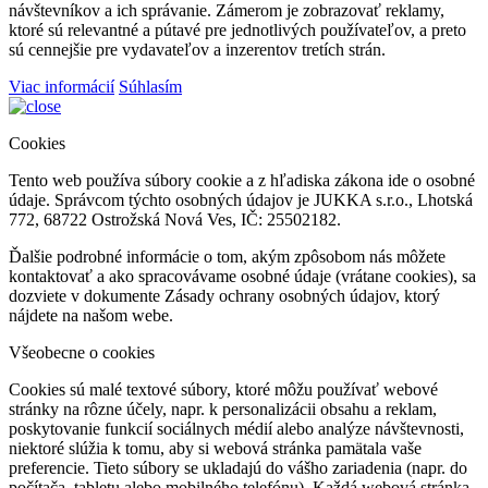
návštevníkov a ich správanie. Zámerom je zobrazovať reklamy,
ktoré sú relevantné a pútavé pre jednotlivých používateľov, a preto
sú cennejšie pre vydavateľov a inzerentov tretích strán.
Viac informácií
Súhlasím
Cookies
Tento web používa súbory cookie a z hľadiska zákona ide o osobné
údaje. Správcom týchto osobných údajov je JUKKA s.r.o., Lhotská
772, 68722 Ostrožská Nová Ves, IČ: 25502182.
Ďalšie podrobné informácie o tom, akým zpôsobom nás môžete
kontaktovať a ako spracovávame osobné údaje (vrátane cookies), sa
dozviete v dokumente Zásady ochrany osobných údajov, ktorý
nájdete na našom webe.
Všeobecne o cookies
Cookies sú malé textové súbory, ktoré môžu používať webové
stránky na rôzne účely, napr. k personalizácii obsahu a reklam,
poskytovanie funkcií sociálnych médií alebo analýze návštevnosti,
niektoré slúžia k tomu, aby si webová stránka pamätala vaše
preferencie. Tieto súbory se ukladajú do vášho zariadenia (napr. do
počítača, tabletu alebo mobilného telefónu). Každá webová stránka