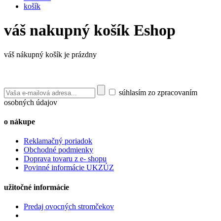
košík
váš nakupný košík Eshop
váš nákupný košík je prázdny
súhlasím zo zpracovaním
osobných údajov
o nákupe
Reklamačný poriadok
Obchodné podmienky
Doprava tovaru z e- shopu
Povinné informácie UKZÚZ
užitočné informácie
Predaj ovocných stromčekov