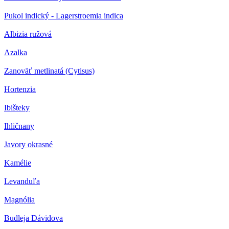
Pukol indický - Lagerstroemia indica
Albizia ružová
Azalka
Zanoväť metlinatá (Cytisus)
Hortenzia
Ibišteky
Ihličnany
Javory okrasné
Kamélie
Levanduľa
Magnólia
Budleja Dávidova