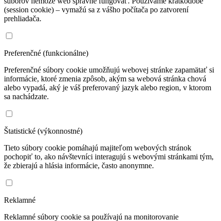
súborov nemôže web správne fungovať. Používame krátkodobé
(session cookie) – vymažú sa z vášho počítača po zatvorení
prehliadača.
Preferenčné (funkcionálne)
Preferenčné súbory cookie umožňujú webovej stránke zapamätať si
informácie, ktoré zmenia zpôsob, akým sa webová stránka chová
alebo vypadá, aký je váš preferovaný jazyk alebo region, v ktorom
sa nachádzate.
Štatistické (výkonnostné)
Tieto súbory cookie pomáhajú majiteľom webových stránok
pochopiť to, ako návštevníci interagujú s webovými stránkami tým,
že zbierajú a hlásia informácie, často anonymne.
Reklamné
Reklamné súbory cookie sa používajú na monitorovanie