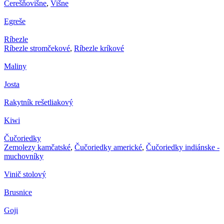
Čerešňovišne
,
Višne
Egreše
Ríbezle
Ríbezle stromčekové
,
Ríbezle kríkové
Maliny
Josta
Rakytník rešetliakový
Kiwi
Čučoriedky
Zemolezy kamčatské
,
Čučoriedky americké
,
Čučoriedky indiánske -
muchovníky
Vinič stolový
Brusnice
Goji