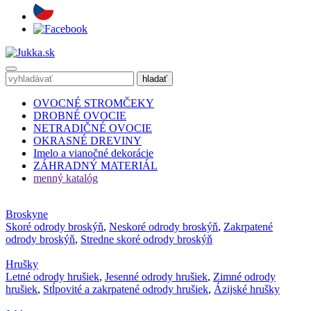
OVOCNÉ STROMČEKY
DROBNÉ OVOCIE
NETRADIČNÉ OVOCIE
OKRASNÉ DREVINY
Imelo a vianočné dekorácie
ZÁHRADNÝ MATERIÁL
menný katalóg
Broskyne
Skoré odrody broskýň
,
Neskoré odrody broskýň
,
Zakrpatené
odrody broskýň
,
Stredne skoré odrody broskýň
Hrušky
Letné odrody hrušiek
,
Jesenné odrody hrušiek
,
Zimné odrody
hrušiek
,
Stĺpovité a zakrpatené odrody hrušiek
,
Ázijské hrušky