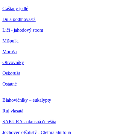
Gaštany jedlé
Dula podlhovastá
Liči - jahodový strom
Mišpuľa
Moruša
Olivovníky
Oskoruša
Ostatné
Blahovičníky – eukalypty
Ruj vlasatá
SAKURA - okrasná čerešňa
Jochovec olšolistý - Clethra alnifolia