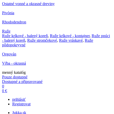
Ostatné vonné a okrasné dreviny
Pivónia
Rhododendron
Ruže
Ruže kríkové - balený koreň
,
Ruže kríkové - kontajner
,
Ruže pnúci
- balený koreň
,
Ruže stromčekové
,
Ruže vráskavé
,
Ruže
pôdopokryvné
Orgován
Vŕba - okrasná
menný katalóg
Pouze dostupné
Dostupné a připravované
0
0 €
prihlásiť
Registrovat
Jukka.sk