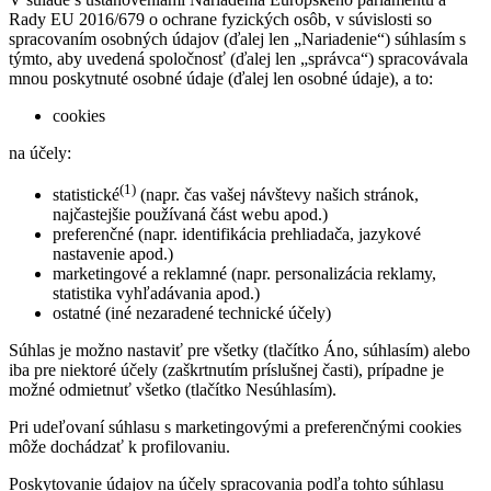
Rady EU 2016/679 o ochrane fyzických osôb, v súvislosti so
spracovaním osobných údajov (ďalej len „Nariadenie“) súhlasím s
týmto, aby uvedená spoločnosť (ďalej len „správca“) spracovávala
mnou poskytnuté osobné údaje (ďalej len osobné údaje), a to:
cookies
na účely:
(1)
statistické
(napr. čas vašej návštevy našich stránok,
najčastejšie používaná část webu apod.)
preferenčné (napr. identifikácia prehliadača, jazykové
nastavenie apod.)
marketingové a reklamné (napr. personalizácia reklamy,
statistika vyhľadávania apod.)
ostatné (iné nezaradené technické účely)
Súhlas je možno nastaviť pre všetky (tlačítko Áno, súhlasím) alebo
iba pre niektoré účely (zaškrtnutím príslušnej časti), prípadne je
možné odmietnuť všetko (tlačítko Nesúhlasím).
Pri udeľovaní súhlasu s marketingovými a preferenčnými cookies
môže dochádzať k profilovaniu.
Poskytovanie údajov na účely spracovania podľa tohto súhlasu