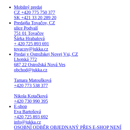
Mobilný predaj
CZ +420 775 750 377
SK +421 33 20 289 20
Predajňa Tovačov, CZ
ulice Podvalí
751 01 Tovačov
Šárka Hrabalová
+ 420 725 893 691
tovacov@jukka.cz
Predaj v Ostrožskej Novej Vsi, CZ
Lhotská 772
687 22 Ostrožská Nová Ves
obchod@jukka.cz
Tamara Matoušková
+420 773 538 377
Nikola Kotačková
+420 730 990 395
E-shop
Eva Bartošová
+420 725 893 692
info@jukka.cz
OSOBNÍ ODBĚR OBJEDNANÝ PŘES E-SHOP NENÍ