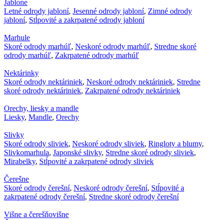
Jablone
Letné odrody jabloní
,
Jesenné odrody jabloní
,
Zimné odrody
jabloní
,
Stĺpovité a zakrpatené odrody jabloní
Marhule
Skoré odrody marhúľ
,
Neskoré odrody marhúľ
,
Stredne skoré
odrody marhúľ
,
Zakrpatené odrody marhúľ
Nektárinky
Skoré odrody nektáriniek
,
Neskoré odrody nektáriniek
,
Stredne
skoré odrody nektáriniek
,
Zakrpatené odrody nektáriniek
Orechy, liesky a mandle
Liesky
,
Mandle
,
Orechy
Slivky
Skoré odrody sliviek
,
Neskoré odrody sliviek
,
Ringloty a blumy
,
Slivkomarhula
,
Japonské slivky
,
Stredne skoré odrody sliviek
,
Mirabelky
,
Stĺpovité a zakrpatené odrody sliviek
Čerešne
Skoré odrody čerešní
,
Neskoré odrody čerešní
,
Stĺpovité a
zakrpatené odrody čerešní
,
Stredne skoré odrody čerešní
Višne a čerešňovišne