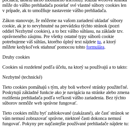
môže do vášho prehliadača posielať své vlastné súbory cookies len
v prípade, ak to umožňuje nastavenie vášho prehliadača.
Zákon stanovuje, že môžeme na vašom zariadení ukladať súbory
cookie, ak je to nevyhnutné na prevádzku týchto stránok (pozri
oddiel Nezbytné cookies), a to bez vášho súhlasu, na základe tzv.
oprávneného záujmu. Pre všetky ostatné typy súborů cookie
potrebujeme váš súhlas, ktorého úplný text nájdete
tu
, a ktorý
môžete kedykoľvek stiahnuť pomocou tohto
formulára
.
Druhy cookies
Cookies sú rozdelené podľa účelu, na ktorý sa používajú a to takto:
Nezbytné (technické)
Tieto cookies pomáhajú s tým, aby boli webové stránky použiteľné.
Poskytujú základné funkcie ako je navigácia na stránke alebo zmena
rozlišenia prehliadača podľa veľkosti vášho zariadenia. Bez týchto
súborov nemôže web správne fungovať.
Tieto cookies môžu byť zablokované (zakázané), ale časť stránok se
vám nemusí zobrazovať správne, niektoré časti dokonca nemusí
fungovať. Pokyny pre najčastejšie používané prehliadače nájdete tu: