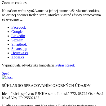
Zoznam cookies
Na našom webu využívame na jednej strane naše vlastné cookies,
na druhej cookies tretích strán, ktorých vlastné zásady spracovania
sú uvedené tu:
Facebook
Google
LinkedIn
Seznam
Smartlook
Smartsupp
Heureka.cz
Zbozi.cz
Vypracovala advokátska kancelária
Petráš Rezek
Speť
SÚHLAS SO SPRACOVANÍM OSOBNÝCH ÚDAJOV
Identifikácia správcu: JUKKA s.r.o., Lhotská 772, 68722 Ostrožská
Nová Ves, IČ: 25502182.
V súlade s ustanoveniami Nariadenia Európskeho parlamentu a