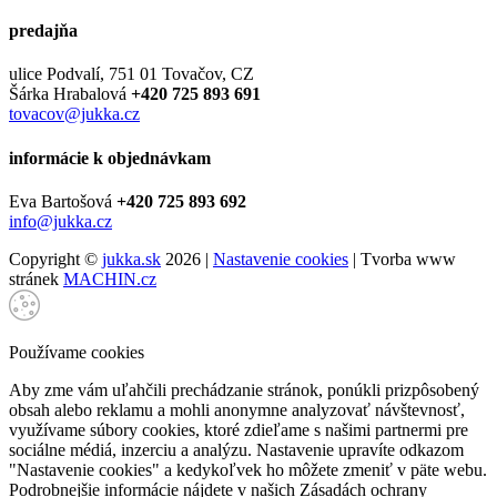
predajňa
ulice Podvalí, 751 01 Tovačov, CZ
Šárka Hrabalová
+420 725 893 691
tovacov@jukka.cz
informácie k objednávkam
Eva Bartošová
+420 725 893 692
info@jukka.cz
Copyright ©
jukka.sk
2026 |
Nastavenie cookies
| Tvorba www
stránek
MACHIN.cz
Používame cookies
Aby zme vám uľahčili prechádzanie stránok, ponúkli prizpôsobený
obsah alebo reklamu a mohli anonymne analyzovať návštevnosť,
využívame súbory cookies, ktoré zdieľame s našimi partnermi pre
sociálne médiá, inzerciu a analýzu. Nastavenie upravíte odkazom
"Nastavenie cookies" a kedykoľvek ho môžete zmeniť v päte webu.
Podrobnejšie informácie nájdete v našich Zásadách ochrany