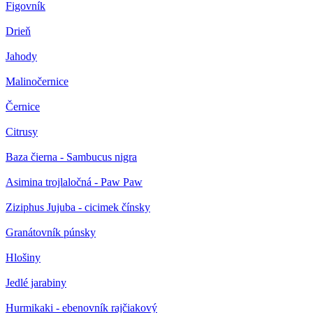
Figovník
Drieň
Jahody
Malinočernice
Černice
Citrusy
Baza čierna - Sambucus nigra
Asimina trojlaločná - Paw Paw
Ziziphus Jujuba - cicimek čínsky
Granátovník púnsky
Hlošiny
Jedlé jarabiny
Hurmikaki - ebenovník rajčiakový