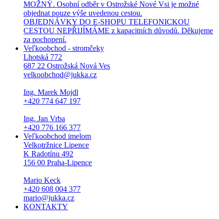
MOŽNÝ. Osobní odběr v Ostrožské Nové Vsi je možné
objednat pouze výše uvedenou cestou.
OBJEDNÁVKY DO E-SHOPU TELEFONICKOU
CESTOU NEPŘIJÍMÁME z kapacitních důvodů. Děkujeme
za pochopení.
Veľkoobchod - stromčeky
Lhotská 772
687 22 Ostrožská Nová Ves
velkoobchod@jukka.cz
Ing. Marek Mojdl
+420 774 647 197
Ing. Jan Vrba
+420 776 166 377
Veľkoobchod imelom
Velkotržnice Lipence
K Radotínu 492
156 00 Praha-Lipence
Mario Keck
+420 608 004 377
mario@jukka.cz
KONTAKTY