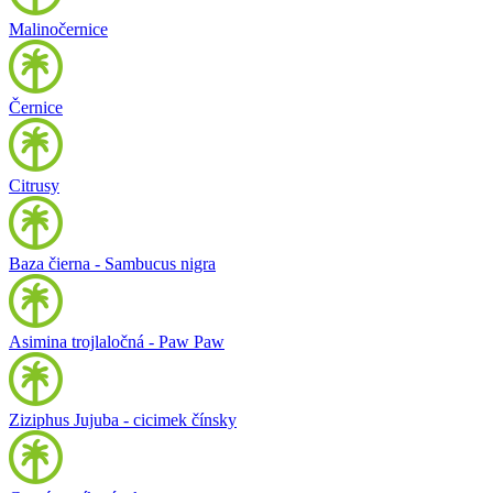
Malinočernice
Černice
Citrusy
Baza čierna - Sambucus nigra
Asimina trojlaločná - Paw Paw
Ziziphus Jujuba - cicimek čínsky