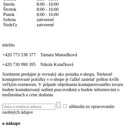
Streda
8:00 - 16:00
Štvrtok
8:00 - 16:00
Piatok
8:00 - 16:00
Sobota
zatvorené
Nedeľa
zatvorené
telefón
+420 773 538 377 Tamara Matoušková
+420 730 990 395 Nikola Kotačková
Sortiment predajne je rovnaký ako ponuka e-shopu. Niektoré
kontajnerované položky v e-shope je ťažké zasielať poštou kvôli
veľkým rozmerom. V prípade objednania kontajnerovaného tovaru
budete kontaktovaný našimi pracovníkmi a budete informováni o
možnostiach a cene dodania.
súhlasím zo zpracovaním
osobných údajov
o nákupe