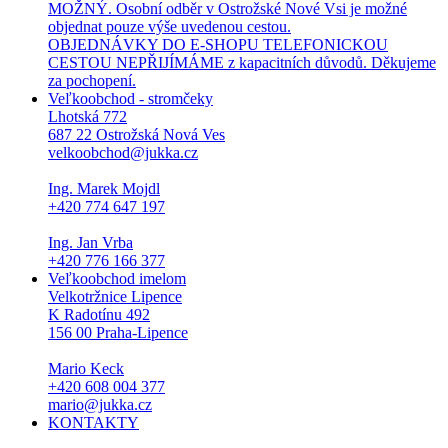
MOŽNÝ. Osobní odběr v Ostrožské Nové Vsi je možné
objednat pouze výše uvedenou cestou.
OBJEDNÁVKY DO E-SHOPU TELEFONICKOU
CESTOU NEPŘIJÍMÁME z kapacitních důvodů. Děkujeme
za pochopení.
Veľkoobchod - stromčeky
Lhotská 772
687 22 Ostrožská Nová Ves
velkoobchod@jukka.cz
Ing. Marek Mojdl
+420 774 647 197
Ing. Jan Vrba
+420 776 166 377
Veľkoobchod imelom
Velkotržnice Lipence
K Radotínu 492
156 00 Praha-Lipence
Mario Keck
+420 608 004 377
mario@jukka.cz
KONTAKTY