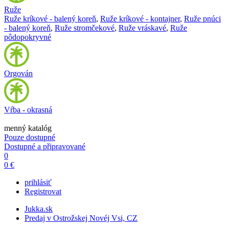
Ruže
Ruže kríkové - balený koreň
,
Ruže kríkové - kontajner
,
Ruže pnúci
- balený koreň
,
Ruže stromčekové
,
Ruže vráskavé
,
Ruže
pôdopokryvné
Orgován
Vŕba - okrasná
menný katalóg
Pouze dostupné
Dostupné a připravované
0
0 €
prihlásiť
Registrovat
Jukka.sk
Predaj v Ostrožskej Novéj Vsi, CZ