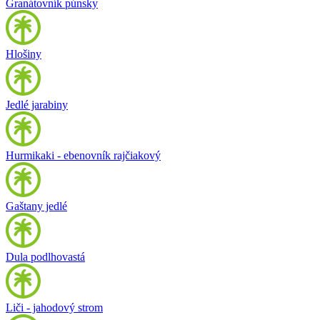
Granátovník púnsky
Hlošiny
Jedlé jarabiny
Hurmikaki - ebenovník rajčiakový
Gaštany jedlé
Dula podlhovastá
Liči - jahodový strom