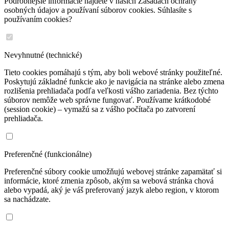
Podrobnejšie informácie nájdete v našich Zásadách ochrany
osobných údajov a používaní súborov cookies. Súhlasíte s
používaním cookies?
Nevyhnutné (technické)
Tieto cookies pomáhajú s tým, aby boli webové stránky použiteľné.
Poskytujú základné funkcie ako je navigácia na stránke alebo zmena
rozlišenia prehliadača podľa veľkosti vášho zariadenia. Bez týchto
súborov nemôže web správne fungovať. Používame krátkodobé
(session cookie) – vymažú sa z vášho počítača po zatvorení
prehliadača.
Preferenčné (funkcionálne)
Preferenčné súbory cookie umožňujú webovej stránke zapamätať si
informácie, ktoré zmenia zpôsob, akým sa webová stránka chová
alebo vypadá, aký je váš preferovaný jazyk alebo region, v ktorom
sa nachádzate.