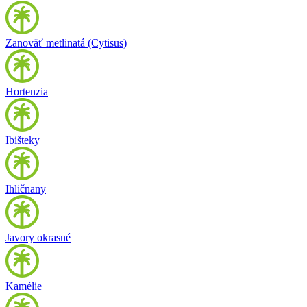
Zanoväť metlinatá (Cytisus)
Hortenzia
Ibišteky
Ihličnany
Javory okrasné
Kamélie