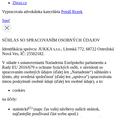
Zbozi.cz
Vypracovala advokátska kancelária
Petráš Rezek
Speť
SÚHLAS SO SPRACOVANÍM OSOBNÝCH ÚDAJOV
Identifikácia správcu: JUKKA s.r.o., Lhotská 772, 68722 Ostrožská
Nová Ves, IČ: 25502182.
V súlade s ustanoveniami Nariadenia Európskeho parlamentu a
Rady EU 2016/679 o ochrane fyzických osôb, v súvislosti so
spracovaním osobných údajov (ďalej len „Nariadenie“) súhlasím s
týmto, aby uvedená spoločnosť (ďalej len „správca“) spracovávala
mnou poskytnuté osobné údaje (ďalej len osobné údaje), a to:
cookies
na účely:
(1)
statistické
(napr. čas vašej návštevy našich stránok,
najčastejšie používaná část webu apod.)