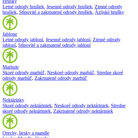
Hrušky
Letné odrody hrušiek
,
Jesenné odrody hrušiek
,
Zimné odrody
hrušiek
,
Stĺpovité a zakrpatené odrody hrušiek
,
Ázijské hrušky
Jablone
Letné odrody jabloní
,
Jesenné odrody jabloní
,
Zimné odrody
jabloní
,
Stĺpovité a zakrpatené odrody jabloní
Marhule
Skoré odrody marhúľ
,
Neskoré odrody marhúľ
,
Stredne skoré
odrody marhúľ
,
Zakrpatené odrody marhúľ
Nektárinky
Skoré odrody nektáriniek
,
Neskoré odrody nektáriniek
,
Stredne
skoré odrody nektáriniek
,
Zakrpatené odrody nektáriniek
Orechy, liesky a mandle