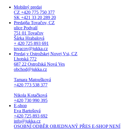
Mobilný predaj
CZ +420 775 750 377
SK +421 33 20 289 20
Predajňa Tovačov, CZ
ulice Podvalí
751 01 Tovačov
Šárka Hrabalová
+ 420 725 893 691
tovacov@jukka.cz
Predaj v Ostrožskej Novej Vsi, CZ
Lhotská 772
687 22 Ostrožská Nová Ves
obchod@jukka.cz
Tamara Matoušková
+420 773 538 377
Nikola Kotačková
+420 730 990 395
E-shop
Eva Bartošová
+420 725 893 692
info@jukka.cz
OSOBNÍ ODBĚR OBJEDNANÝ PŘES E-SHOP NENÍ