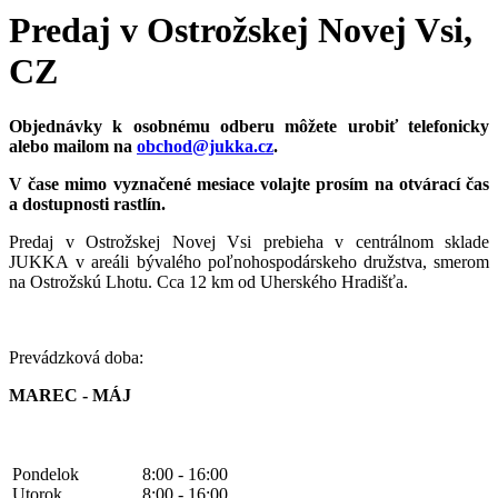
Predaj v Ostrožskej Novej Vsi,
CZ
Objednávky k osobnému odberu môžete urobiť telefonicky
alebo mailom na
obchod@jukka.cz
.
V čase mimo vyznačené mesiace volajte prosím na otvárací čas
a dostupnosti rastlín.
Predaj v Ostrožskej Novej Vsi prebieha v centrálnom sklade
JUKKA v areáli bývalého poľnohospodárskeho družstva, smerom
na Ostrožskú Lhotu. Cca 12 km od Uherského Hradišťa.
Prevádzková doba:
MAREC - MÁJ
Pondelok
8:00 - 16:00
Utorok
8:00 - 16:00