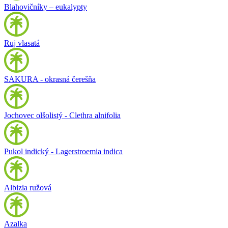
Blahovičníky – eukalypty
Ruj vlasatá
SAKURA - okrasná čerešňa
Jochovec olšolistý - Clethra alnifolia
Pukol indický - Lagerstroemia indica
Albizia ružová
Azalka