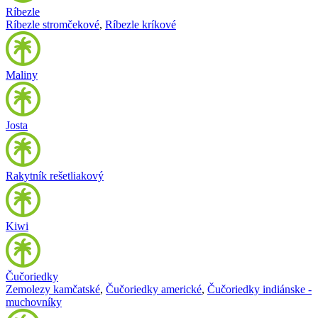
Ríbezle
Ríbezle stromčekové
,
Ríbezle kríkové
Maliny
Josta
Rakytník rešetliakový
Kiwi
Čučoriedky
Zemolezy kamčatské
,
Čučoriedky americké
,
Čučoriedky indiánske -
muchovníky