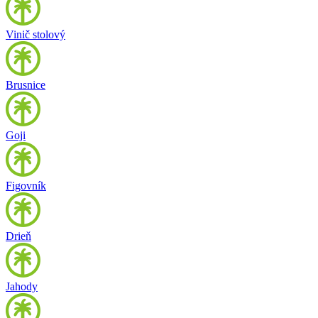
Vinič stolový
Brusnice
Goji
Figovník
Drieň
Jahody