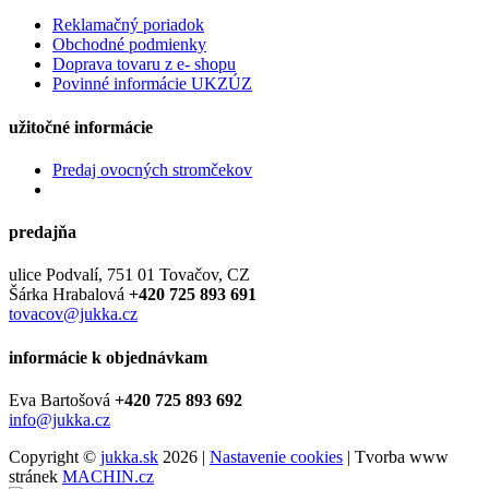
Reklamačný poriadok
Obchodné podmienky
Doprava tovaru z e- shopu
Povinné informácie UKZÚZ
užitočné informácie
Predaj ovocných stromčekov
predajňa
ulice Podvalí, 751 01 Tovačov, CZ
Šárka Hrabalová
+420 725 893 691
tovacov@jukka.cz
informácie k objednávkam
Eva Bartošová
+420 725 893 692
info@jukka.cz
Copyright ©
jukka.sk
2026 |
Nastavenie cookies
| Tvorba www
stránek
MACHIN.cz