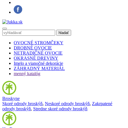
OVOCNÉ STROMČEKY
DROBNÉ OVOCIE
NETRADIČNÉ OVOCIE
OKRASNÉ DREVINY
Imelo a vianočné dekorácie
ZÁHRADNÝ MATERIÁL
menný katalóg
Broskyne
Skoré odrody broskýň
,
Neskoré odrody broskýň
,
Zakrpatené
odrody broskýň
,
Stredne skoré odrody broskýň