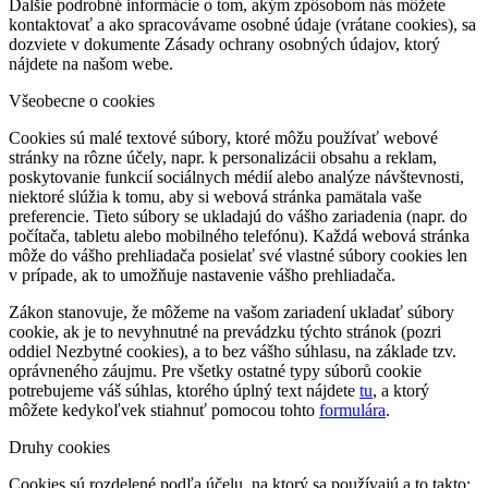
Ďalšie podrobné informácie o tom, akým zpôsobom nás môžete
kontaktovať a ako spracovávame osobné údaje (vrátane cookies), sa
dozviete v dokumente Zásady ochrany osobných údajov, ktorý
nájdete na našom webe.
Všeobecne o cookies
Cookies sú malé textové súbory, ktoré môžu používať webové
stránky na rôzne účely, napr. k personalizácii obsahu a reklam,
poskytovanie funkcií sociálnych médií alebo analýze návštevnosti,
niektoré slúžia k tomu, aby si webová stránka pamätala vaše
preferencie. Tieto súbory se ukladajú do vášho zariadenia (napr. do
počítača, tabletu alebo mobilného telefónu). Každá webová stránka
môže do vášho prehliadača posielať své vlastné súbory cookies len
v prípade, ak to umožňuje nastavenie vášho prehliadača.
Zákon stanovuje, že môžeme na vašom zariadení ukladať súbory
cookie, ak je to nevyhnutné na prevádzku týchto stránok (pozri
oddiel Nezbytné cookies), a to bez vášho súhlasu, na základe tzv.
oprávneného záujmu. Pre všetky ostatné typy súborů cookie
potrebujeme váš súhlas, ktorého úplný text nájdete
tu
, a ktorý
môžete kedykoľvek stiahnuť pomocou tohto
formulára
.
Druhy cookies
Cookies sú rozdelené podľa účelu, na ktorý sa používajú a to takto: