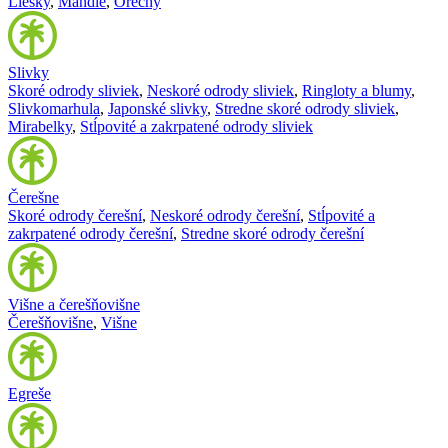
Liesky
,
Mandle
,
Orechy
Slivky
Skoré odrody sliviek
,
Neskoré odrody sliviek
,
Ringloty a blumy
,
Slivkomarhula
,
Japonské slivky
,
Stredne skoré odrody sliviek
,
Mirabelky
,
Stĺpovité a zakrpatené odrody sliviek
Čerešne
Skoré odrody čerešní
,
Neskoré odrody čerešní
,
Stĺpovité a
zakrpatené odrody čerešní
,
Stredne skoré odrody čerešní
Višne a čerešňovišne
Čerešňovišne
,
Višne
Egreše