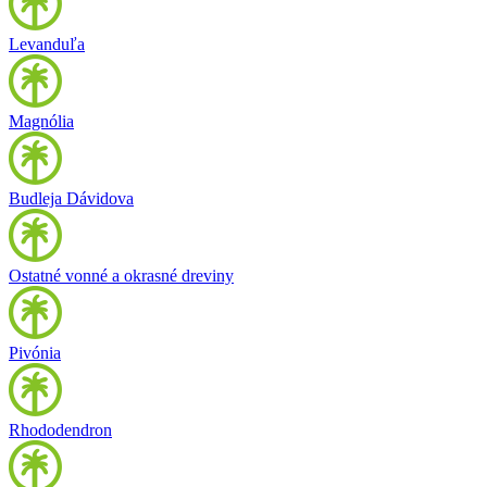
Levanduľa
Magnólia
Budleja Dávidova
Ostatné vonné a okrasné dreviny
Pivónia
Rhododendron