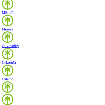
Mišpuľa
Moruša
Olivovníky
Oskoruša
Ostatné