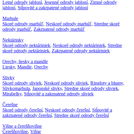
Letné odrody jabloní
,
Jesenné odrody jabloní
,
Zimné odrody
jabloní
,
Stĺpovité a zakrpatené odrody jabloní
Marhule
Skoré odrody marhúľ
,
Neskoré odrody marhúľ
,
Stredne skoré
odrody marhúľ
,
Zakrpatené odrody marhúľ
Nektárinky
Skoré odrody nektáriniek
,
Neskoré odrody nektáriniek
,
Stredne
skoré odrody nektáriniek
,
Zakrpatené odrody nektáriniek
Orechy, liesky a mandle
Liesky
,
Mandle
,
Orechy
Slivky
Skoré odrody sliviek
,
Neskoré odrody sliviek
,
Ringloty a blumy
,
Slivkomarhula
,
Japonské slivky
,
Stredne skoré odrody sliviek
,
Mirabelky
,
Stĺpovité a zakrpatené odrody sliviek
Čerešne
Skoré odrody čerešní
,
Neskoré odrody čerešní
,
Stĺpovité a
zakrpatené odrody čerešní
,
Stredne skoré odrody čerešní
Višne a čerešňovišne
Čerešňovišne
,
Višne