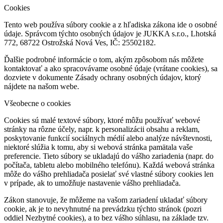
Cookies
Tento web používa súbory cookie a z hľadiska zákona ide o osobné
údaje. Správcom týchto osobných údajov je JUKKA s.r.o., Lhotská
772, 68722 Ostrožská Nová Ves, IČ: 25502182.
Ďalšie podrobné informácie o tom, akým zpôsobom nás môžete
kontaktovať a ako spracovávame osobné údaje (vrátane cookies), sa
dozviete v dokumente Zásady ochrany osobných údajov, ktorý
nájdete na našom webe.
Všeobecne o cookies
Cookies sú malé textové súbory, ktoré môžu používať webové
stránky na rôzne účely, napr. k personalizácii obsahu a reklam,
poskytovanie funkcií sociálnych médií alebo analýze návštevnosti,
niektoré slúžia k tomu, aby si webová stránka pamätala vaše
preferencie. Tieto súbory se ukladajú do vášho zariadenia (napr. do
počítača, tabletu alebo mobilného telefónu). Každá webová stránka
môže do vášho prehliadača posielať své vlastné súbory cookies len
v prípade, ak to umožňuje nastavenie vášho prehliadača.
Zákon stanovuje, že môžeme na vašom zariadení ukladať súbory
cookie, ak je to nevyhnutné na prevádzku týchto stránok (pozri
oddiel Nezbytné cookies), a to bez vášho súhlasu, na základe tzv.