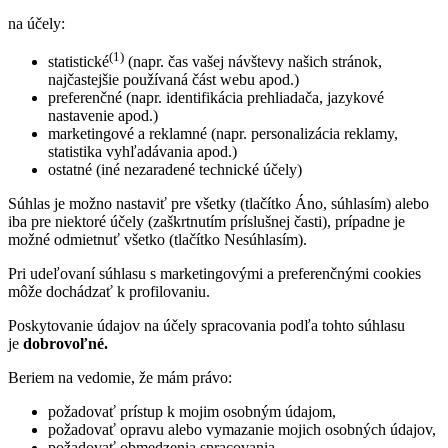
na účely:
(1)
statistické
(napr. čas vašej návštevy našich stránok,
najčastejšie používaná část webu apod.)
preferenčné (napr. identifikácia prehliadača, jazykové
nastavenie apod.)
marketingové a reklamné (napr. personalizácia reklamy,
statistika vyhľadávania apod.)
ostatné (iné nezaradené technické účely)
Súhlas je možno nastaviť pre všetky (tlačítko Áno, súhlasím) alebo
iba pre niektoré účely (zaškrtnutím príslušnej časti), prípadne je
možné odmietnuť všetko (tlačítko Nesúhlasím).
Pri udeľovaní súhlasu s marketingovými a preferenčnými cookies
môže dochádzať k profilovaniu.
Poskytovanie údajov na účely spracovania podľa tohto súhlasu
je
dobrovoľné.
Beriem na vedomie, že mám právo:
požadovať prístup k mojim osobným údajom,
požadovať opravu alebo vymazanie mojich osobných údajov,
požadovať obmedzenia spracovania,