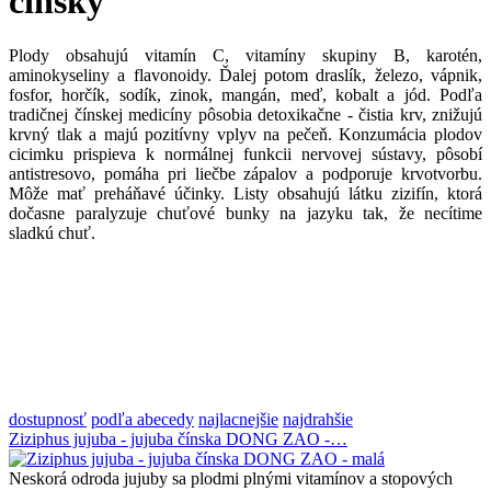
čínsky
Plody obsahujú vitamín C, vitamíny skupiny B, karotén,
aminokyseliny a flavonoidy. Ďalej potom draslík, železo, vápnik,
fosfor, horčík, sodík, zinok, mangán, meď, kobalt a jód. Podľa
tradičnej čínskej medicíny pôsobia detoxikačne - čistia krv, znižujú
krvný tlak a majú pozitívny vplyv na pečeň. Konzumácia plodov
cicimku prispieva k normálnej funkcii nervovej sústavy, pôsobí
antistresovo, pomáha pri liečbe zápalov a podporuje krvotvorbu.
Môže mať preháňavé účinky. Listy obsahujú látku zizifín, ktorá
dočasne paralyzuje chuťové bunky na jazyku tak, že necítime
sladkú chuť.
dostupnosť
podľa abecedy
najlacnejšie
najdrahšie
Ziziphus jujuba - jujuba čínska DONG ZAO -…
Neskorá odroda jujuby sa plodmi plnými vitamínov a stopových