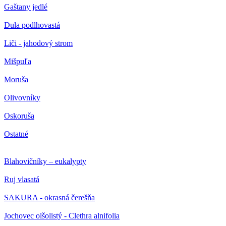
Gaštany jedlé
Dula podlhovastá
Liči - jahodový strom
Mišpuľa
Moruša
Olivovníky
Oskoruša
Ostatné
Blahovičníky – eukalypty
Ruj vlasatá
SAKURA - okrasná čerešňa
Jochovec olšolistý - Clethra alnifolia