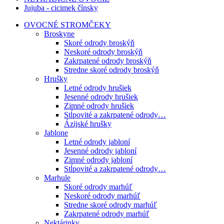
Jujuba - cicimek čínsky
OVOCNÉ STROMČEKY
Broskyne
Skoré odrody broskýň
Neskoré odrody broskýň
Zakrpatené odrody broskýň
Stredne skoré odrody broskýň
Hrušky
Letné odrody hrušiek
Jesenné odrody hrušiek
Zimné odrody hrušiek
Stĺpovité a zakrpatené odrody…
Ázijské hrušky
Jablone
Letné odrody jabloní
Jesenné odrody jabloní
Zimné odrody jabloní
Stĺpovité a zakrpatené odrody…
Marhule
Skoré odrody marhúľ
Neskoré odrody marhúľ
Stredne skoré odrody marhúľ
Zakrpatené odrody marhúľ
Nektárinky