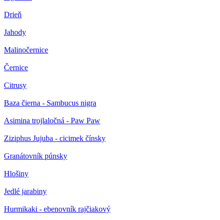
Drieň
Jahody
Malinočernice
Černice
Citrusy
Baza čierna - Sambucus nigra
Asimina trojlaločná - Paw Paw
Ziziphus Jujuba - cicimek čínsky
Granátovník púnsky
Hlošiny
Jedlé jarabiny
Hurmikaki - ebenovník rajčiakový