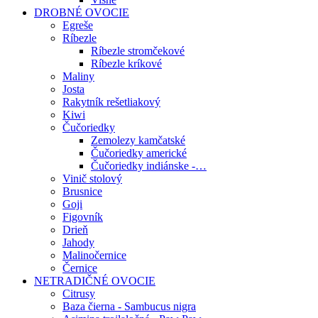
DROBNÉ OVOCIE
Egreše
Ríbezle
Ríbezle stromčekové
Ríbezle kríkové
Maliny
Josta
Rakytník rešetliakový
Kiwi
Čučoriedky
Zemolezy kamčatské
Čučoriedky americké
Čučoriedky indiánske -…
Vinič stolový
Brusnice
Goji
Figovník
Drieň
Jahody
Malinočernice
Černice
NETRADIČNÉ OVOCIE
Citrusy
Baza čierna - Sambucus nigra