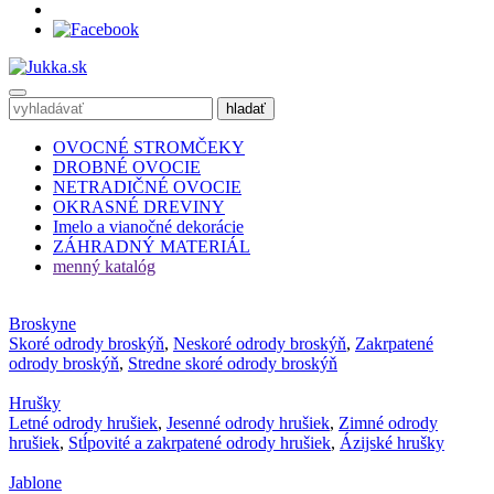
OVOCNÉ STROMČEKY
DROBNÉ OVOCIE
NETRADIČNÉ OVOCIE
OKRASNÉ DREVINY
Imelo a vianočné dekorácie
ZÁHRADNÝ MATERIÁL
menný katalóg
Broskyne
Skoré odrody broskýň
,
Neskoré odrody broskýň
,
Zakrpatené
odrody broskýň
,
Stredne skoré odrody broskýň
Hrušky
Letné odrody hrušiek
,
Jesenné odrody hrušiek
,
Zimné odrody
hrušiek
,
Stĺpovité a zakrpatené odrody hrušiek
,
Ázijské hrušky
Jablone