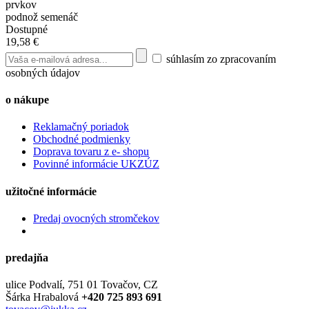
prvkov
podnož semenáč
Dostupné
19,58 €
súhlasím zo zpracovaním
osobných údajov
o nákupe
Reklamačný poriadok
Obchodné podmienky
Doprava tovaru z e- shopu
Povinné informácie UKZÚZ
užitočné informácie
Predaj ovocných stromčekov
predajňa
ulice Podvalí, 751 01 Tovačov, CZ
Šárka Hrabalová
+420 725 893 691