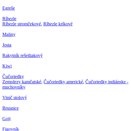
Egreše
Ríbezle
Ríbezle stromčekové
,
Ríbezle kríkové
Maliny
Josta
Rakytník rešetliakový
Kiwi
Čučoriedky
Zemolezy kamčatské
,
Čučoriedky americké
,
Čučoriedky indiánske -
muchovníky
Vinič stolový
Brusnice
Goji
Figovník