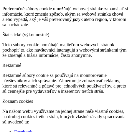
Preferenčné súbory cookie umožňujú webovej stránke zapamätať si
informácie, ktoré zmenia zpôsob, akým sa webová stránka chová
alebo vypadá, aký je váš preferovaný jazyk alebo region, v ktorom
sa nachádzate.
Štatistické (výkonnostné)
Tieto súbory cookie pomáhajú majiteľom webových stránok
pochopiť to, ako návštevníci interagujú s webovými stránkami tým,
že zbierajú a hlásia informácie, často anonymne.
Reklamné
Reklamné súbory cookie sa používajú na monitorovanie
návštevníkov a ich správanie. Zámerom je zobrazovať reklamy,
ktoré sú relevantné a pútavé pre jednotlivých používateľov, a preto
sú cennejšie pre vydavateľov a inzerentov tretích strán.
Zoznam cookies
Na našom webu využívame na jednej strane naše vlastné cookies,
na druhej cookies tretích strán, ktorých vlastné zásady spracovania
sú uvedené tu:
Facebook