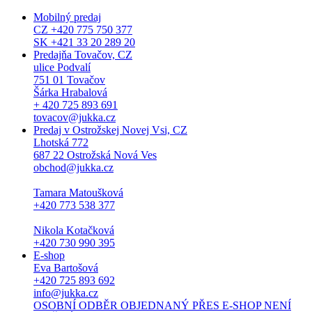
Mobilný predaj
CZ +420 775 750 377
SK +421 33 20 289 20
Predajňa Tovačov, CZ
ulice Podvalí
751 01 Tovačov
Šárka Hrabalová
+ 420 725 893 691
tovacov@jukka.cz
Predaj v Ostrožskej Novej Vsi, CZ
Lhotská 772
687 22 Ostrožská Nová Ves
obchod@jukka.cz
Tamara Matoušková
+420 773 538 377
Nikola Kotačková
+420 730 990 395
E-shop
Eva Bartošová
+420 725 893 692
info@jukka.cz
OSOBNÍ ODBĚR OBJEDNANÝ PŘES E-SHOP NENÍ