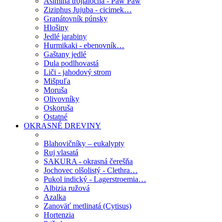
Asimina trojlaločná - Paw Paw
Ziziphus Jujuba - cicimek…
Granátovník púnsky
Hlošiny
Jedlé jarabiny
Hurmikaki - ebenovník…
Gaštany jedlé
Dula podlhovastá
Liči - jahodový strom
Mišpuľa
Moruša
Olivovníky
Oskoruša
Ostatné
OKRASNÉ DREVINY
Blahovičníky – eukalypty
Ruj vlasatá
SAKURA - okrasná čerešňa
Jochovec olšolistý - Clethra…
Pukol indický - Lagerstroemia…
Albizia ružová
Azalka
Zanoväť metlinatá (Cytisus)
Hortenzia