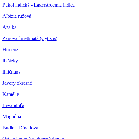
Pukol indický - Lagerstroemia indica
Albizia ružová
Azalka
Zanoväť metlinatá (Cytisus)
Hortenzia
Ibišteky
Ihličnany
Javory okrasné
Kamélie
Levanduľa
Magnólia
Budleja Dávidova
Ostatné vonné a okrasné dreviny