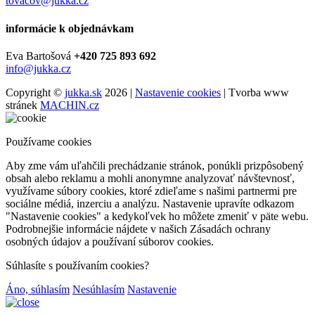
tovacov@jukka.cz
informácie k objednávkam
Eva Bartošová
+420 725 893 692
info@jukka.cz
Copyright ©
jukka.sk
2026 |
Nastavenie cookies
| Tvorba www
stránek
MACHIN.cz
Používame cookies
Aby zme vám uľahčili prechádzanie stránok, ponúkli prizpôsobený
obsah alebo reklamu a mohli anonymne analyzovať návštevnosť,
využívame súbory cookies, ktoré zdieľame s našimi partnermi pre
sociálne médiá, inzerciu a analýzu. Nastavenie upravíte odkazom
"Nastavenie cookies" a kedykoľvek ho môžete zmeniť v päte webu.
Podrobnejšie informácie nájdete v našich Zásadách ochrany
osobných údajov a používaní súborov cookies.
Súhlasíte s používaním cookies?
Áno, súhlasím
Nesúhlasím
Nastavenie