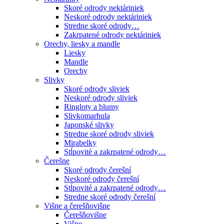
Skoré odrody nektáriniek
Neskoré odrody nektáriniek
Stredne skoré odrody…
Zakrpatené odrody nektáriniek
Orechy, liesky a mandle
Liesky
Mandle
Orechy
Slivky
Skoré odrody sliviek
Neskoré odrody sliviek
Ringloty a blumy
Slivkomarhula
Japonské slivky
Stredne skoré odrody sliviek
Mirabelky
Stĺpovité a zakrpatené odrody…
Čerešne
Skoré odrody čerešní
Neskoré odrody čerešní
Stĺpovité a zakrpatené odrody…
Stredne skoré odrody čerešní
Višne a čerešňovišne
Čerešňovišne
Višne