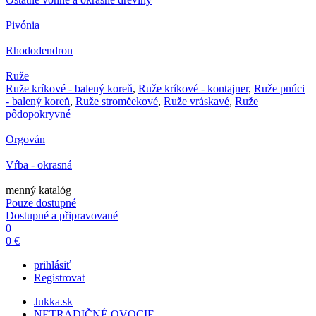
Pivónia
Rhododendron
Ruže
Ruže kríkové - balený koreň
,
Ruže kríkové - kontajner
,
Ruže pnúci
- balený koreň
,
Ruže stromčekové
,
Ruže vráskavé
,
Ruže
pôdopokryvné
Orgován
Vŕba - okrasná
menný katalóg
Pouze dostupné
Dostupné a připravované
0
0 €
prihlásiť
Registrovat
Jukka.sk
NETRADIČNÉ OVOCIE