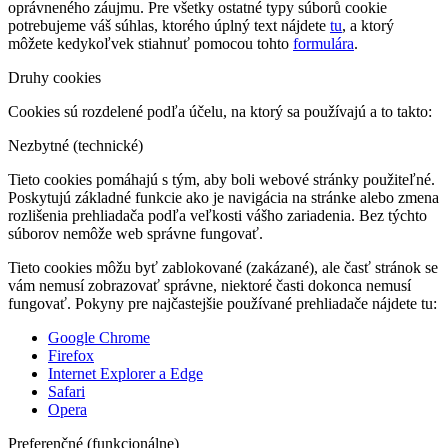
oprávneného záujmu. Pre všetky ostatné typy súborů cookie
potrebujeme váš súhlas, ktorého úplný text nájdete
tu
, a ktorý
môžete kedykoľvek stiahnuť pomocou tohto
formulára
.
Druhy cookies
Cookies sú rozdelené podľa účelu, na ktorý sa používajú a to takto:
Nezbytné (technické)
Tieto cookies pomáhajú s tým, aby boli webové stránky použiteľné.
Poskytujú základné funkcie ako je navigácia na stránke alebo zmena
rozlišenia prehliadača podľa veľkosti vášho zariadenia. Bez týchto
súborov nemôže web správne fungovať.
Tieto cookies môžu byť zablokované (zakázané), ale časť stránok se
vám nemusí zobrazovať správne, niektoré časti dokonca nemusí
fungovať. Pokyny pre najčastejšie používané prehliadače nájdete tu:
Google Chrome
Firefox
Internet Explorer a Edge
Safari
Opera
Preferenčné (funkcionálne)