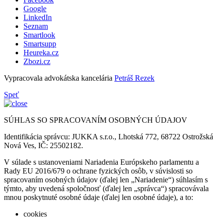
Google
LinkedIn
Seznam
Smartlook
Smartsupp
Heureka.cz
Zbozi.cz
Vypracovala advokátska kancelária
Petráš Rezek
Speť
SÚHLAS SO SPRACOVANÍM OSOBNÝCH ÚDAJOV
Identifikácia správcu: JUKKA s.r.o., Lhotská 772, 68722 Ostrožská
Nová Ves, IČ: 25502182.
V súlade s ustanoveniami Nariadenia Európskeho parlamentu a
Rady EU 2016/679 o ochrane fyzických osôb, v súvislosti so
spracovaním osobných údajov (ďalej len „Nariadenie“) súhlasím s
týmto, aby uvedená spoločnosť (ďalej len „správca“) spracovávala
mnou poskytnuté osobné údaje (ďalej len osobné údaje), a to:
cookies