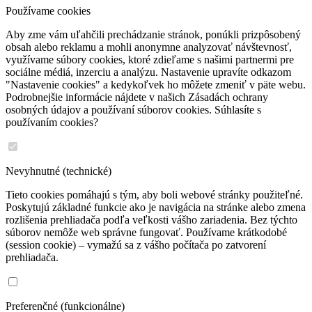
Používame cookies
Aby zme vám uľahčili prechádzanie stránok, ponúkli prizpôsobený
obsah alebo reklamu a mohli anonymne analyzovať návštevnosť,
využívame súbory cookies, ktoré zdieľame s našimi partnermi pre
sociálne médiá, inzerciu a analýzu. Nastavenie upravíte odkazom
"Nastavenie cookies" a kedykoľvek ho môžete zmeniť v päte webu.
Podrobnejšie informácie nájdete v našich Zásadách ochrany
osobných údajov a používaní súborov cookies. Súhlasíte s
používaním cookies?
Nevyhnutné (technické)
Tieto cookies pomáhajú s tým, aby boli webové stránky použiteľné.
Poskytujú základné funkcie ako je navigácia na stránke alebo zmena
rozlišenia prehliadača podľa veľkosti vášho zariadenia. Bez týchto
súborov nemôže web správne fungovať. Používame krátkodobé
(session cookie) – vymažú sa z vášho počítača po zatvorení
prehliadača.
Preferenčné (funkcionálne)