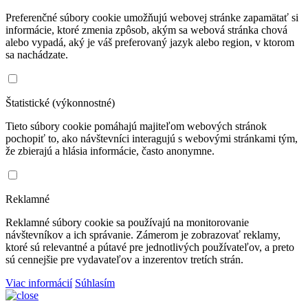
Preferenčné súbory cookie umožňujú webovej stránke zapamätať si
informácie, ktoré zmenia zpôsob, akým sa webová stránka chová
alebo vypadá, aký je váš preferovaný jazyk alebo region, v ktorom
sa nachádzate.
Štatistické (výkonnostné)
Tieto súbory cookie pomáhajú majiteľom webových stránok
pochopiť to, ako návštevníci interagujú s webovými stránkami tým,
že zbierajú a hlásia informácie, často anonymne.
Reklamné
Reklamné súbory cookie sa používajú na monitorovanie
návštevníkov a ich správanie. Zámerom je zobrazovať reklamy,
ktoré sú relevantné a pútavé pre jednotlivých používateľov, a preto
sú cennejšie pre vydavateľov a inzerentov tretích strán.
Viac informácií
Súhlasím