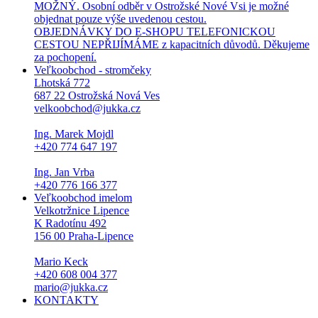
MOŽNÝ. Osobní odběr v Ostrožské Nové Vsi je možné
objednat pouze výše uvedenou cestou.
OBJEDNÁVKY DO E-SHOPU TELEFONICKOU
CESTOU NEPŘIJÍMÁME z kapacitních důvodů. Děkujeme
za pochopení.
Veľkoobchod - stromčeky
Lhotská 772
687 22 Ostrožská Nová Ves
velkoobchod@jukka.cz
Ing. Marek Mojdl
+420 774 647 197
Ing. Jan Vrba
+420 776 166 377
Veľkoobchod imelom
Velkotržnice Lipence
K Radotínu 492
156 00 Praha-Lipence
Mario Keck
+420 608 004 377
mario@jukka.cz
KONTAKTY