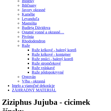
Ibišteky
Ihličnany
Javory okrasné
Kamélie
Levanduľa
Magnólia
Budleja Dávidova
Ostatné vonné a okrasné…
Pivónia
Rhododendron
Ruže
Ruže kríkové - balený koreň
Ruže kríkové - kontajner
Ruže pnúci - balený koreň
Ruže stromčekové
Ruže vráskavé
Ruže pôdopokryvné
Orgován
Vŕba - okrasná
Imelo a vianočné dekorácie
ZÁHRADNÝ MATERIÁL
Ziziphus Jujuba - cicimek