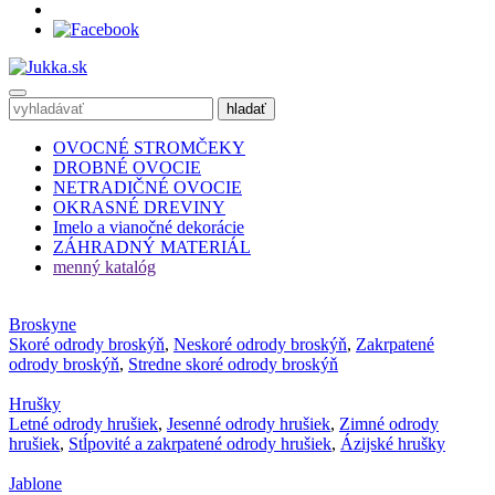
OVOCNÉ STROMČEKY
DROBNÉ OVOCIE
NETRADIČNÉ OVOCIE
OKRASNÉ DREVINY
Imelo a vianočné dekorácie
ZÁHRADNÝ MATERIÁL
menný katalóg
Broskyne
Skoré odrody broskýň
,
Neskoré odrody broskýň
,
Zakrpatené
odrody broskýň
,
Stredne skoré odrody broskýň
Hrušky
Letné odrody hrušiek
,
Jesenné odrody hrušiek
,
Zimné odrody
hrušiek
,
Stĺpovité a zakrpatené odrody hrušiek
,
Ázijské hrušky
Jablone