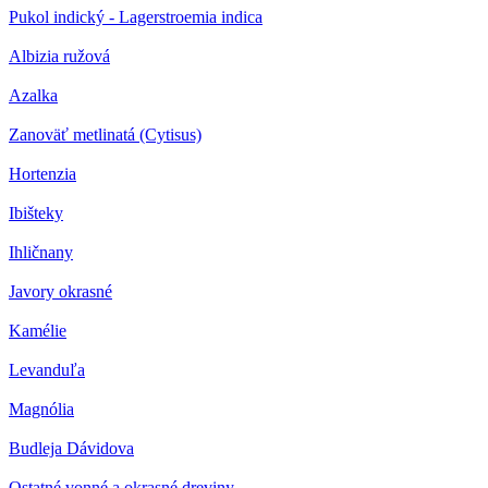
Pukol indický - Lagerstroemia indica
Albizia ružová
Azalka
Zanoväť metlinatá (Cytisus)
Hortenzia
Ibišteky
Ihličnany
Javory okrasné
Kamélie
Levanduľa
Magnólia
Budleja Dávidova
Ostatné vonné a okrasné dreviny