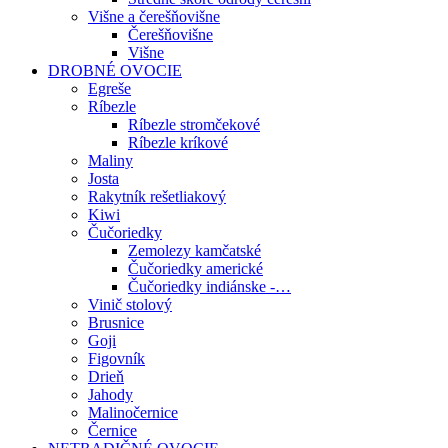
Višne a čerešňovišne
Čerešňovišne
Višne
DROBNÉ OVOCIE
Egreše
Ríbezle
Ríbezle stromčekové
Ríbezle kríkové
Maliny
Josta
Rakytník rešetliakový
Kiwi
Čučoriedky
Zemolezy kamčatské
Čučoriedky americké
Čučoriedky indiánske -…
Vinič stolový
Brusnice
Goji
Figovník
Drieň
Jahody
Malinočernice
Černice