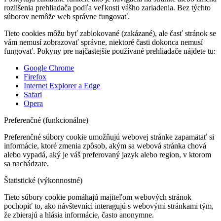
rozlišenia prehliadača podľa veľkosti vášho zariadenia. Bez týchto
súborov nemôže web správne fungovať.
Tieto cookies môžu byť zablokované (zakázané), ale časť stránok se
vám nemusí zobrazovať správne, niektoré časti dokonca nemusí
fungovať. Pokyny pre najčastejšie používané prehliadače nájdete tu:
Google Chrome
Firefox
Internet Explorer a Edge
Safari
Opera
Preferenčné (funkcionálne)
Preferenčné súbory cookie umožňujú webovej stránke zapamätať si
informácie, ktoré zmenia zpôsob, akým sa webová stránka chová
alebo vypadá, aký je váš preferovaný jazyk alebo region, v ktorom
sa nachádzate.
Štatistické (výkonnostné)
Tieto súbory cookie pomáhajú majiteľom webových stránok
pochopiť to, ako návštevníci interagujú s webovými stránkami tým,
že zbierajú a hlásia informácie, často anonymne.