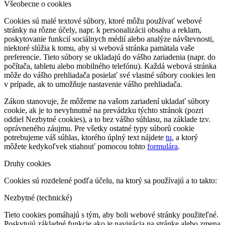
Všeobecne o cookies
Cookies sú malé textové súbory, ktoré môžu používať webové
stránky na rôzne účely, napr. k personalizácii obsahu a reklam,
poskytovanie funkcií sociálnych médií alebo analýze návštevnosti,
niektoré slúžia k tomu, aby si webová stránka pamätala vaše
preferencie. Tieto súbory se ukladajú do vášho zariadenia (napr. do
počítača, tabletu alebo mobilného telefónu). Každá webová stránka
môže do vášho prehliadača posielať své vlastné súbory cookies len
v prípade, ak to umožňuje nastavenie vášho prehliadača.
Zákon stanovuje, že môžeme na vašom zariadení ukladať súbory
cookie, ak je to nevyhnutné na prevádzku týchto stránok (pozri
oddiel Nezbytné cookies), a to bez vášho súhlasu, na základe tzv.
oprávneného záujmu. Pre všetky ostatné typy súborů cookie
potrebujeme váš súhlas, ktorého úplný text nájdete
tu
, a ktorý
môžete kedykoľvek stiahnuť pomocou tohto
formulára
.
Druhy cookies
Cookies sú rozdelené podľa účelu, na ktorý sa používajú a to takto:
Nezbytné (technické)
Tieto cookies pomáhajú s tým, aby boli webové stránky použiteľné.
Poskytujú základné funkcie ako je navigácia na stránke alebo zmena