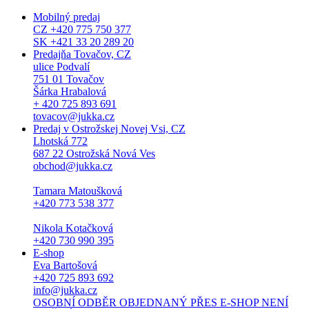
Mobilný predaj
CZ +420 775 750 377
SK +421 33 20 289 20
Predajňa Tovačov, CZ
ulice Podvalí
751 01 Tovačov
Šárka Hrabalová
+ 420 725 893 691
tovacov@jukka.cz
Predaj v Ostrožskej Novej Vsi, CZ
Lhotská 772
687 22 Ostrožská Nová Ves
obchod@jukka.cz
Tamara Matoušková
+420 773 538 377
Nikola Kotačková
+420 730 990 395
E-shop
Eva Bartošová
+420 725 893 692
info@jukka.cz
OSOBNÍ ODBĚR OBJEDNANÝ PŘES E-SHOP NENÍ