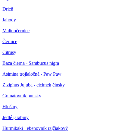
Drieň
Jahody
Malinočernice
Černice
Citrusy
Baza čierna - Sambucus nigra
Asimina trojlaločná - Paw Paw
Ziziphus Jujuba - cicimek čínsky
Granátovník púnsky
Hlošiny
Jedlé jarabiny
Hurmikaki - ebenovník rajčiakový