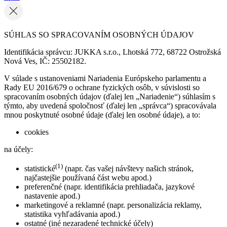
SÚHLAS SO SPRACOVANÍM OSOBNÝCH ÚDAJOV
Identifikácia správcu: JUKKA s.r.o., Lhotská 772, 68722 Ostrožská
Nová Ves, IČ: 25502182.
V súlade s ustanoveniami Nariadenia Európskeho parlamentu a
Rady EU 2016/679 o ochrane fyzických osôb, v súvislosti so
spracovaním osobných údajov (ďalej len „Nariadenie“) súhlasím s
týmto, aby uvedená spoločnosť (ďalej len „správca“) spracovávala
mnou poskytnuté osobné údaje (ďalej len osobné údaje), a to:
cookies
na účely:
(1)
statistické
(napr. čas vašej návštevy našich stránok,
najčastejšie používaná část webu apod.)
preferenčné (napr. identifikácia prehliadača, jazykové
nastavenie apod.)
marketingové a reklamné (napr. personalizácia reklamy,
statistika vyhľadávania apod.)
ostatné (iné nezaradené technické účely)