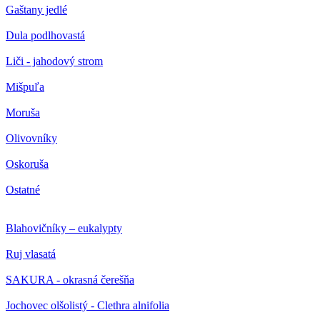
Gaštany jedlé
Dula podlhovastá
Liči - jahodový strom
Mišpuľa
Moruša
Olivovníky
Oskoruša
Ostatné
Blahovičníky – eukalypty
Ruj vlasatá
SAKURA - okrasná čerešňa
Jochovec olšolistý - Clethra alnifolia