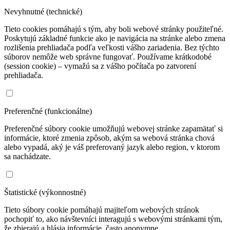
Nevyhnutné (technické)
Tieto cookies pomáhajú s tým, aby boli webové stránky použiteľné.
Poskytujú základné funkcie ako je navigácia na stránke alebo zmena
rozlišenia prehliadača podľa veľkosti vášho zariadenia. Bez týchto
súborov nemôže web správne fungovať. Používame krátkodobé
(session cookie) – vymažú sa z vášho počítača po zatvorení
prehliadača.
Preferenčné (funkcionálne)
Preferenčné súbory cookie umožňujú webovej stránke zapamätať si
informácie, ktoré zmenia zpôsob, akým sa webová stránka chová
alebo vypadá, aký je váš preferovaný jazyk alebo region, v ktorom
sa nachádzate.
Štatistické (výkonnostné)
Tieto súbory cookie pomáhajú majiteľom webových stránok
pochopiť to, ako návštevníci interagujú s webovými stránkami tým,
že zbierajú a hlásia informácie, často anonymne.