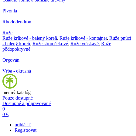
Pivónia
Rhododendron
Ruže
Ruže kríkové - balený koreň
,
Ruže kríkové - kontajner
,
Ruže pnúci
- balený koreň
,
Ruže stromčekové
,
Ruže vráskavé
,
Ruže
pôdopokryvné
Orgován
Vŕba - okrasná
menný katalóg
Pouze dostupné
Dostupné a připravované
0
0 €
prihlásiť
Registrovat