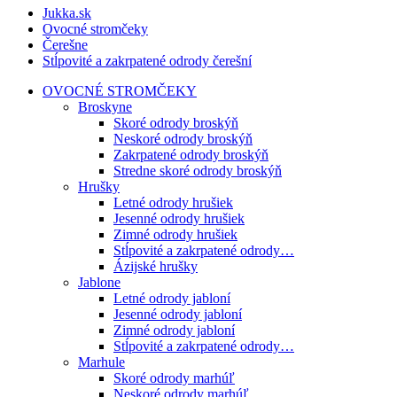
Jukka.sk
Ovocné stromčeky
Čerešne
Stĺpovité a zakrpatené odrody čerešní
OVOCNÉ STROMČEKY
Broskyne
Skoré odrody broskýň
Neskoré odrody broskýň
Zakrpatené odrody broskýň
Stredne skoré odrody broskýň
Hrušky
Letné odrody hrušiek
Jesenné odrody hrušiek
Zimné odrody hrušiek
Stĺpovité a zakrpatené odrody…
Ázijské hrušky
Jablone
Letné odrody jabloní
Jesenné odrody jabloní
Zimné odrody jabloní
Stĺpovité a zakrpatené odrody…
Marhule
Skoré odrody marhúľ
Neskoré odrody marhúľ