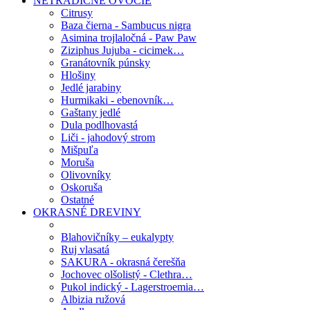
NETRADIČNÉ OVOCIE
Citrusy
Baza čierna - Sambucus nigra
Asimina trojlaločná - Paw Paw
Ziziphus Jujuba - cicimek…
Granátovník púnsky
Hlošiny
Jedlé jarabiny
Hurmikaki - ebenovník…
Gaštany jedlé
Dula podlhovastá
Liči - jahodový strom
Mišpuľa
Moruša
Olivovníky
Oskoruša
Ostatné
OKRASNÉ DREVINY
Blahovičníky – eukalypty
Ruj vlasatá
SAKURA - okrasná čerešňa
Jochovec olšolistý - Clethra…
Pukol indický - Lagerstroemia…
Albizia ružová