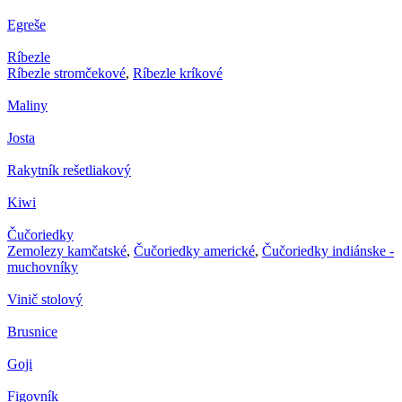
Egreše
Ríbezle
Ríbezle stromčekové
,
Ríbezle kríkové
Maliny
Josta
Rakytník rešetliakový
Kiwi
Čučoriedky
Zemolezy kamčatské
,
Čučoriedky americké
,
Čučoriedky indiánske -
muchovníky
Vinič stolový
Brusnice
Goji
Figovník