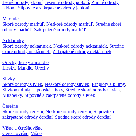
Letné odrody jabloní
,
Jesenné odrody jabloní
,
Zimné odrody
jabloní
,
Stĺpovité a zakrpatené odrody jabloní
Marhule
Skoré odrody marhúľ
,
Neskoré odrody marhúľ
,
Stredne skoré
odrody marhúľ
,
Zakrpatené odrody marhúľ
Nektárinky
Skoré odrody nektáriniek
,
Neskoré odrody nektáriniek
,
Stredne
skoré odrody nektáriniek
,
Zakrpatené odrody nektáriniek
Orechy, liesky a mandle
Liesky
,
Mandle
,
Orechy
Slivky
Skoré odrody sliviek
,
Neskoré odrody sliviek
,
Ringloty a blumy
,
Slivkomarhula
,
Japonské slivky
,
Stredne skoré odrody sliviek
,
Mirabelky
,
Stĺpovité a zakrpatené odrody sliviek
Čerešne
Skoré odrody čerešní
,
Neskoré odrody čerešní
,
Stĺpovité a
zakrpatené odrody čerešní
,
Stredne skoré odrody čerešní
Višne a čerešňovišne
Čerešňovišne
,
Višne