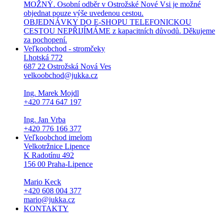
MOŽNÝ. Osobní odběr v Ostrožské Nové Vsi je možné
objednat pouze výše uvedenou cestou.
OBJEDNÁVKY DO E-SHOPU TELEFONICKOU
CESTOU NEPŘIJÍMÁME z kapacitních důvodů. Děkujeme
za pochopení.
Veľkoobchod - stromčeky
Lhotská 772
687 22 Ostrožská Nová Ves
velkoobchod@jukka.cz
Ing. Marek Mojdl
+420 774 647 197
Ing. Jan Vrba
+420 776 166 377
Veľkoobchod imelom
Velkotržnice Lipence
K Radotínu 492
156 00 Praha-Lipence
Mario Keck
+420 608 004 377
mario@jukka.cz
KONTAKTY