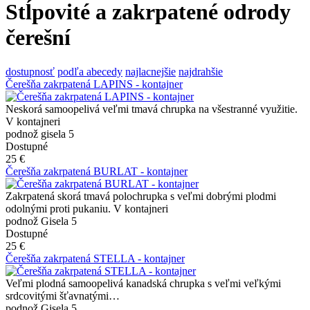
Stĺpovité a zakrpatené odrody
čerešní
dostupnosť
podľa abecedy
najlacnejšie
najdrahšie
Čerešňa zakrpatená LAPINS - kontajner
Neskorá samoopelivá veľmi tmavá chrupka na všestranné využitie.
V kontajneri
podnož gisela 5
Dostupné
25 €
Čerešňa zakrpatená BURLAT - kontajner
Zakrpatená skorá tmavá polochrupka s veľmi dobrými plodmi
odolnými proti pukaniu. V kontajneri
podnož Gisela 5
Dostupné
25 €
Čerešňa zakrpatená STELLA - kontajner
Veľmi plodná samoopelivá kanadská chrupka s veľmi veľkými
srdcovitými šťavnatými…
podnož Gisela 5