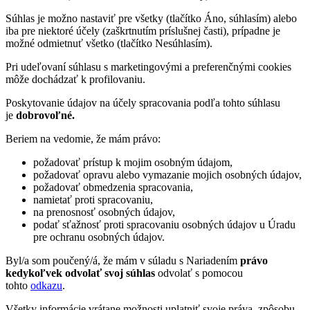
Súhlas je možno nastaviť pre všetky (tlačítko Áno, súhlasím) alebo
iba pre niektoré účely (zaškrtnutím príslušnej časti), prípadne je
možné odmietnuť všetko (tlačítko Nesúhlasím).
Pri udeľovaní súhlasu s marketingovými a preferenčnými cookies
môže dochádzať k profilovaniu.
Poskytovanie údajov na účely spracovania podľa tohto súhlasu
je
dobrovoľné.
Beriem na vedomie, že mám právo:
požadovať prístup k mojim osobným údajom,
požadovať opravu alebo vymazanie mojich osobných údajov,
požadovať obmedzenia spracovania,
namietať proti spracovaniu,
na prenosnosť osobných údajov,
podať sťažnosť proti spracovaniu osobných údajov u Úradu
pre ochranu osobných údajov.
Byl/a som poučený/á, že mám v súladu s Nariadením
právo
kedykoľvek odvolať svoj súhlas
odvolať s pomocou
tohto
odkazu
.
Všetky informácie vrátane možnosti uplatniť svoje práva, zpôsobu