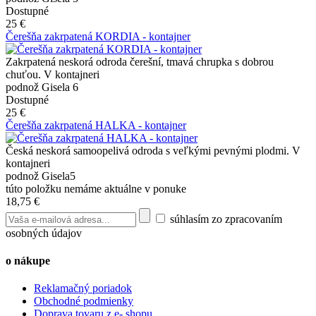
Dostupné
25 €
Čerešňa zakrpatená KORDIA - kontajner
Zakrpatená neskorá odroda čerešní, tmavá chrupka s dobrou
chuťou. V kontajneri
podnož Gisela 6
Dostupné
25 €
Čerešňa zakrpatená HALKA - kontajner
Česká neskorá samoopelivá odroda s veľkými pevnými plodmi. V
kontajneri
podnož Gisela5
túto položku nemáme aktuálne v ponuke
18,75 €
súhlasím zo zpracovaním
osobných údajov
o nákupe
Reklamačný poriadok
Obchodné podmienky
Doprava tovaru z e- shopu