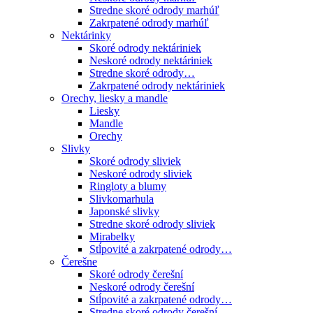
Stredne skoré odrody marhúľ
Zakrpatené odrody marhúľ
Nektárinky
Skoré odrody nektáriniek
Neskoré odrody nektáriniek
Stredne skoré odrody…
Zakrpatené odrody nektáriniek
Orechy, liesky a mandle
Liesky
Mandle
Orechy
Slivky
Skoré odrody sliviek
Neskoré odrody sliviek
Ringloty a blumy
Slivkomarhula
Japonské slivky
Stredne skoré odrody sliviek
Mirabelky
Stĺpovité a zakrpatené odrody…
Čerešne
Skoré odrody čerešní
Neskoré odrody čerešní
Stĺpovité a zakrpatené odrody…
Stredne skoré odrody čerešní