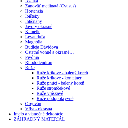
Azalka
Zanoväť metlinatá (Cytisus)
Hortenzia
Ibišteky
Ihličnany
Javory okrasné
Kamélie
Levanduľa
Magnólia
Budleja Dávidova
Ostatné vonné a okrasné…
Pivónia
Rhododendron
Ruže
Ruže kríkové - balený koreň
Ruže kríkové - kontajner
Ruže pnúci - balený koreň
Ruže stromčekové
Ruže vráskavé
Ruže pôdopokryvné
Orgován
Vŕba - okrasná
Imelo a vianočné dekorácie
ZÁHRADNÝ MATERIÁL