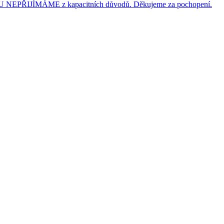
JÍMÁME z kapacitních důvodů. Děkujeme za pochopení.