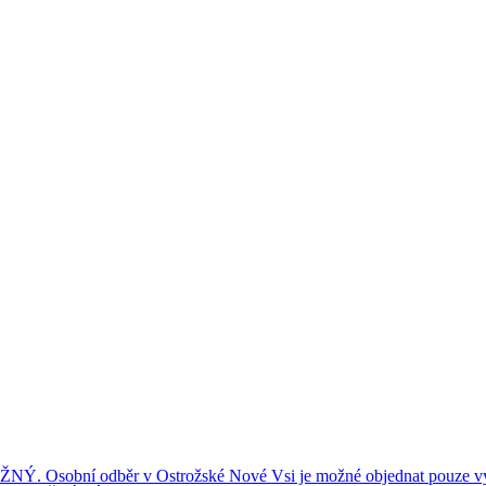
ní odběr v Ostrožské Nové Vsi je možné objednat pouze výše