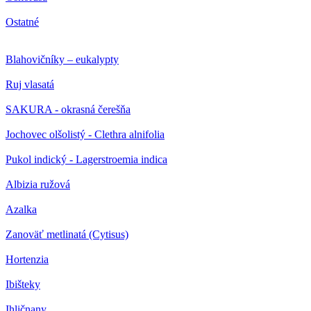
Ostatné
Blahovičníky – eukalypty
Ruj vlasatá
SAKURA - okrasná čerešňa
Jochovec olšolistý - Clethra alnifolia
Pukol indický - Lagerstroemia indica
Albizia ružová
Azalka
Zanoväť metlinatá (Cytisus)
Hortenzia
Ibišteky
Ihličnany