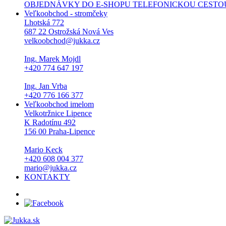
OBJEDNÁVKY DO E-SHOPU TELEFONICKOU CESTOU NEPŘI
Veľkoobchod - stromčeky
Lhotská 772
687 22 Ostrožská Nová Ves
velkoobchod@jukka.cz
Ing. Marek Mojdl
+420 774 647 197
Ing. Jan Vrba
+420 776 166 377
Veľkoobchod imelom
Velkotržnice Lipence
K Radotínu 492
156 00 Praha-Lipence
Mario Keck
+420 608 004 377
mario@jukka.cz
KONTAKTY