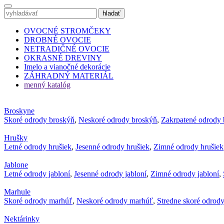
OVOCNÉ STROMČEKY
DROBNÉ OVOCIE
NETRADIČNÉ OVOCIE
OKRASNÉ DREVINY
Imelo a vianočné dekorácie
ZÁHRADNÝ MATERIÁL
menný katalóg
Broskyne
Skoré odrody broskýň
,
Neskoré odrody broskýň
,
Zakrpatené odrody 
Hrušky
Letné odrody hrušiek
,
Jesenné odrody hrušiek
,
Zimné odrody hrušiek
Jablone
Letné odrody jabloní
,
Jesenné odrody jabloní
,
Zimné odrody jabloní
,
Marhule
Skoré odrody marhúľ
,
Neskoré odrody marhúľ
,
Stredne skoré odrod
Nektárinky