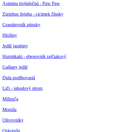
Asimina trojlaločná - Paw Paw
Ziziphus Jujuba - cicimek čínsky
Granátovník púnsky
Hlošiny
Jedlé jarabiny
Hurmikaki - ebenovník rajčiakový
Gaštany jedlé
Dula podlhovastá
Liči - jahodový strom
Mišpuľa
Moruša
Olivovníky
Oskoruša