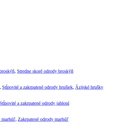
broskýň
,
Stredne skoré odrody broskýň
,
Stĺpovité a zakrpatené odrody hrušiek
,
Ázijské hrušky
Stĺpovité a zakrpatené odrody jabloní
y marhúľ
,
Zakrpatené odrody marhúľ