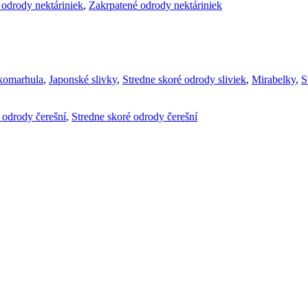
 odrody nektáriniek
,
Zakrpatené odrody nektáriniek
komarhula
,
Japonské slivky
,
Stredne skoré odrody sliviek
,
Mirabelky
,
S
é odrody čerešní
,
Stredne skoré odrody čerešní