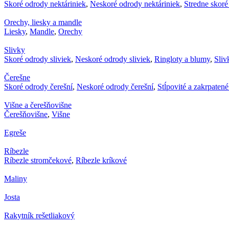
Skoré odrody nektáriniek
,
Neskoré odrody nektáriniek
,
Stredne skoré
Orechy, liesky a mandle
Liesky
,
Mandle
,
Orechy
Slivky
Skoré odrody sliviek
,
Neskoré odrody sliviek
,
Ringloty a blumy
,
Sliv
Čerešne
Skoré odrody čerešní
,
Neskoré odrody čerešní
,
Stĺpovité a zakrpaten
Višne a čerešňovišne
Čerešňovišne
,
Višne
Egreše
Ríbezle
Ríbezle stromčekové
,
Ríbezle kríkové
Maliny
Josta
Rakytník rešetliakový