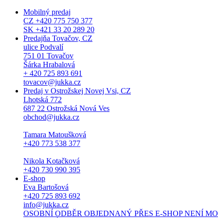
Mobilný predaj
CZ +420 775 750 377
SK +421 33 20 289 20
Predajňa Tovačov, CZ
ulice Podvalí
751 01 Tovačov
Šárka Hrabalová
+ 420 725 893 691
tovacov@jukka.cz
Predaj v Ostrožskej Novej Vsi, CZ
Lhotská 772
687 22 Ostrožská Nová Ves
obchod@jukka.cz
Tamara Matoušková
+420 773 538 377
Nikola Kotačková
+420 730 990 395
E-shop
Eva Bartošová
+420 725 893 692
info@jukka.cz
OSOBNÍ ODBĚR OBJEDNANÝ PŘES E-SHOP NENÍ MOŽNÝ. Osob