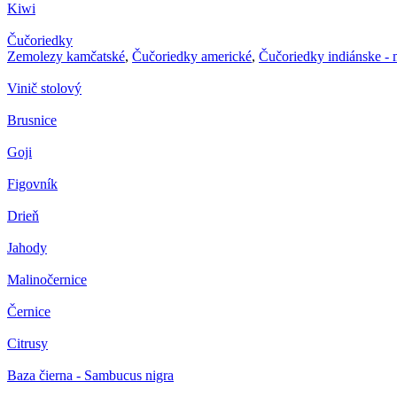
Kiwi
Čučoriedky
Zemolezy kamčatské
,
Čučoriedky americké
,
Čučoriedky indiánske -
Vinič stolový
Brusnice
Goji
Figovník
Drieň
Jahody
Malinočernice
Černice
Citrusy
Baza čierna - Sambucus nigra