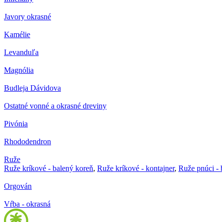
Javory okrasné
Kamélie
Levanduľa
Magnólia
Budleja Dávidova
Ostatné vonné a okrasné dreviny
Pivónia
Rhododendron
Ruže
Ruže kríkové - balený koreň
,
Ruže kríkové - kontajner
,
Ruže pnúci - 
Orgován
Vŕba - okrasná