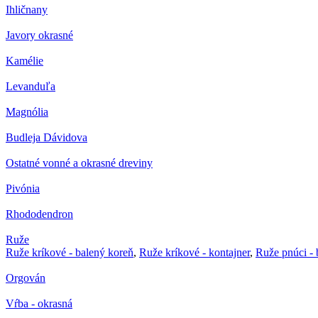
Ihličnany
Javory okrasné
Kamélie
Levanduľa
Magnólia
Budleja Dávidova
Ostatné vonné a okrasné dreviny
Pivónia
Rhododendron
Ruže
Ruže kríkové - balený koreň
,
Ruže kríkové - kontajner
,
Ruže pnúci - 
Orgován
Vŕba - okrasná