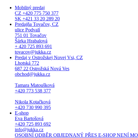
Mobilný predaj
CZ +420 775 750 377
SK +421 33 20 289 20
Predajňa Tovačov, CZ
ulice Podvalí
751 01 Tovačov
Šárka Hrabalová
+ 420 725 893 691
tovacov@jukka.cz
Predaj v Ostrožskej Novej Vsi, CZ
Lhotská 772
687 22 Ostrožská Nová Ves
obchod@jukka.cz
Tamara Matoušková
+420 773 538 377
Nikola Kotačková
+420 730 990 395
E-shop
Eva Bartošová
+420 725 893 692
info@jukka.cz
OSOBNÍ ODBĚR OBJEDNANÝ PŘES E-SHOP NENÍ MOŽNÝ. Osob