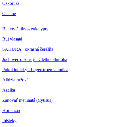
Oskoruša
Ostatné
Blahovičníky – eukalypty
Ruj vlasatá
SAKURA - okrasná čerešňa
Jochovec olšolistý - Clethra alnifolia
Pukol indický - Lagerstroemia indica
Albizia ružová
Azalka
Zanoväť metlinatá (Cytisus)
Hortenzia
Ibišteky