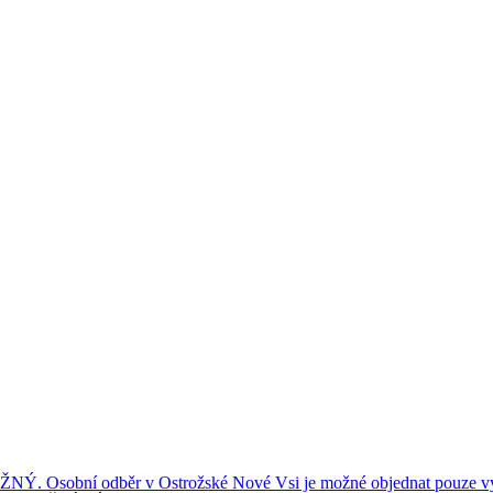
ní odběr v Ostrožské Nové Vsi je možné objednat pouze výše