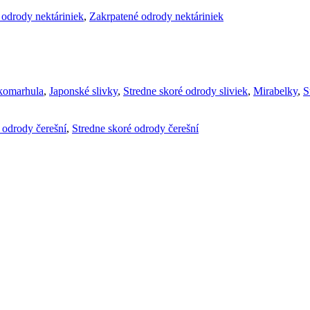
 odrody nektáriniek
,
Zakrpatené odrody nektáriniek
komarhula
,
Japonské slivky
,
Stredne skoré odrody sliviek
,
Mirabelky
,
S
é odrody čerešní
,
Stredne skoré odrody čerešní