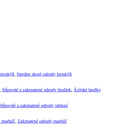
broskýň
,
Stredne skoré odrody broskýň
,
Stĺpovité a zakrpatené odrody hrušiek
,
Ázijské hrušky
Stĺpovité a zakrpatené odrody jabloní
y marhúľ
,
Zakrpatené odrody marhúľ