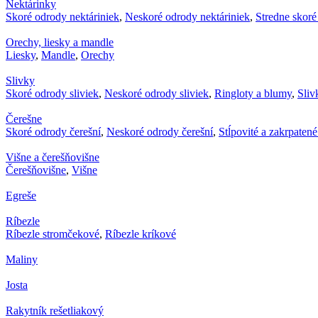
Nektárinky
Skoré odrody nektáriniek
,
Neskoré odrody nektáriniek
,
Stredne skoré
Orechy, liesky a mandle
Liesky
,
Mandle
,
Orechy
Slivky
Skoré odrody sliviek
,
Neskoré odrody sliviek
,
Ringloty a blumy
,
Sliv
Čerešne
Skoré odrody čerešní
,
Neskoré odrody čerešní
,
Stĺpovité a zakrpaten
Višne a čerešňovišne
Čerešňovišne
,
Višne
Egreše
Ríbezle
Ríbezle stromčekové
,
Ríbezle kríkové
Maliny
Josta
Rakytník rešetliakový