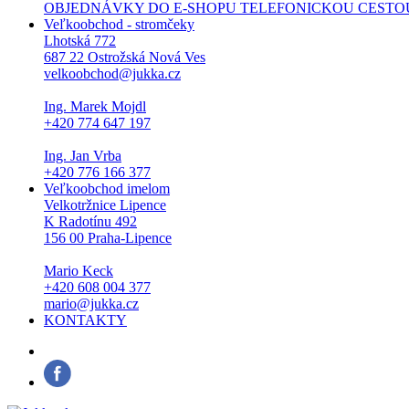
OBJEDNÁVKY DO E-SHOPU TELEFONICKOU CESTOU NEPŘI
Veľkoobchod - stromčeky
Lhotská 772
687 22 Ostrožská Nová Ves
velkoobchod@jukka.cz
Ing. Marek Mojdl
+420 774 647 197
Ing. Jan Vrba
+420 776 166 377
Veľkoobchod imelom
Velkotržnice Lipence
K Radotínu 492
156 00 Praha-Lipence
Mario Keck
+420 608 004 377
mario@jukka.cz
KONTAKTY