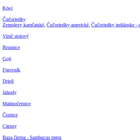
Kiwi
Čučoriedky
Zemolezy kamčatské
,
Čučoriedky americké
,
Čučoriedky indiánske -
Vinič stolový
Brusnice
Goji
Figovník
Drieň
Jahody
Malinočernice
Černice
Citrusy
Baza čierna - Sambucus nigra