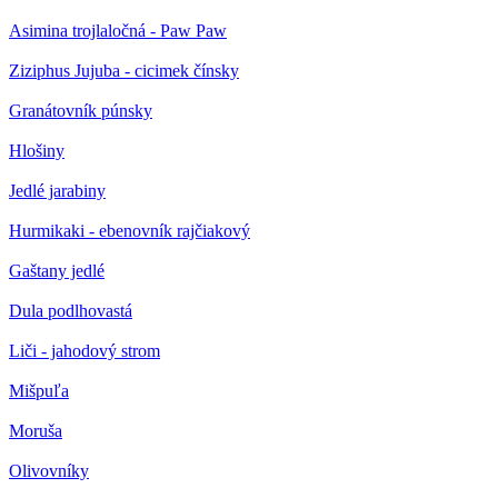
Asimina trojlaločná - Paw Paw
Ziziphus Jujuba - cicimek čínsky
Granátovník púnsky
Hlošiny
Jedlé jarabiny
Hurmikaki - ebenovník rajčiakový
Gaštany jedlé
Dula podlhovastá
Liči - jahodový strom
Mišpuľa
Moruša
Olivovníky