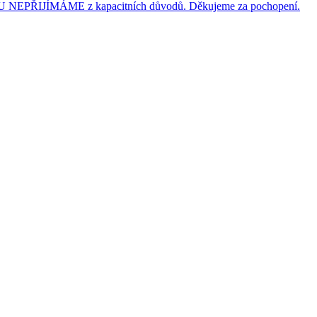
JÍMÁME z kapacitních důvodů. Děkujeme za pochopení.