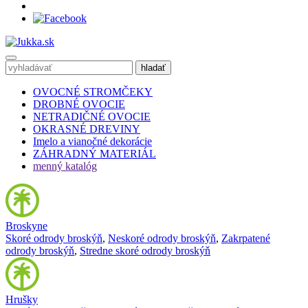
OVOCNÉ STROMČEKY
DROBNÉ OVOCIE
NETRADIČNÉ OVOCIE
OKRASNÉ DREVINY
Imelo a vianočné dekorácie
ZÁHRADNÝ MATERIÁL
menný katalóg
Broskyne
Skoré odrody broskýň
,
Neskoré odrody broskýň
,
Zakrpatené
odrody broskýň
,
Stredne skoré odrody broskýň
Hrušky