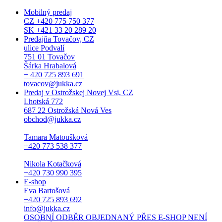
Mobilný predaj
CZ +420 775 750 377
SK +421 33 20 289 20
Predajňa Tovačov, CZ
ulice Podvalí
751 01 Tovačov
Šárka Hrabalová
+ 420 725 893 691
tovacov@jukka.cz
Predaj v Ostrožskej Novej Vsi, CZ
Lhotská 772
687 22 Ostrožská Nová Ves
obchod@jukka.cz
Tamara Matoušková
+420 773 538 377
Nikola Kotačková
+420 730 990 395
E-shop
Eva Bartošová
+420 725 893 692
info@jukka.cz
OSOBNÍ ODBĚR OBJEDNANÝ PŘES E-SHOP NENÍ