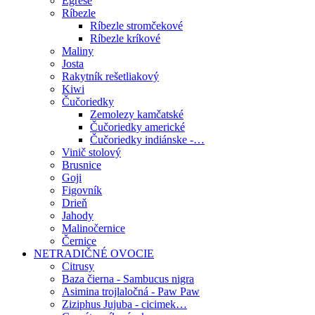
Egreše
Ríbezle
Ríbezle stromčekové
Ríbezle kríkové
Maliny
Josta
Rakytník rešetliakový
Kiwi
Čučoriedky
Zemolezy kamčatské
Čučoriedky americké
Čučoriedky indiánske -…
Vinič stolový
Brusnice
Goji
Figovník
Drieň
Jahody
Malinočernice
Černice
NETRADIČNÉ OVOCIE
Citrusy
Baza čierna - Sambucus nigra
Asimina trojlaločná - Paw Paw
Ziziphus Jujuba - cicimek…