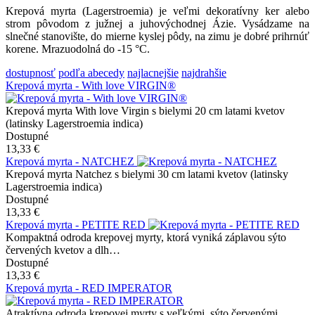
Krepová myrta (Lagerstroemia) je veľmi dekoratívny ker alebo
strom pôvodom z južnej a juhovýchodnej Ázie. Vysádzame na
slnečné stanovište, do mierne kyslej pôdy, na zimu je dobré prihrnúť
korene. Mrazuodolná do -15 °C.
dostupnosť
podľa abecedy
najlacnejšie
najdrahšie
Krepová myrta - With love VIRGIN®
Krepová myrta With love Virgin s bielymi 20 cm latami kvetov
(latinsky Lagerstroemia indica)
Dostupné
13,33 €
Krepová myrta - NATCHEZ
Krepová myrta Natchez s bielymi 30 cm latami kvetov (latinsky
Lagerstroemia indica)
Dostupné
13,33 €
Krepová myrta - PETITE RED
Kompaktná odroda krepovej myrty, ktorá vyniká záplavou sýto
červených kvetov a dlh…
Dostupné
13,33 €
Krepová myrta - RED IMPERATOR
Atraktívna odroda krepovej myrty s veľkými, sýto červenými