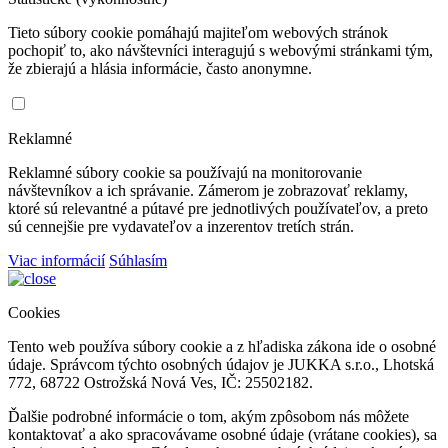
Tieto súbory cookie pomáhajú majiteľom webových stránok
pochopiť to, ako návštevníci interagujú s webovými stránkami tým,
že zbierajú a hlásia informácie, často anonymne.
Reklamné
Reklamné súbory cookie sa používajú na monitorovanie
návštevníkov a ich správanie. Zámerom je zobrazovať reklamy,
ktoré sú relevantné a pútavé pre jednotlivých používateľov, a preto
sú cennejšie pre vydavateľov a inzerentov tretích strán.
Viac informácií
Súhlasím
Cookies
Tento web používa súbory cookie a z hľadiska zákona ide o osobné
údaje. Správcom týchto osobných údajov je JUKKA s.r.o., Lhotská
772, 68722 Ostrožská Nová Ves, IČ: 25502182.
Ďalšie podrobné informácie o tom, akým zpôsobom nás môžete
kontaktovať a ako spracovávame osobné údaje (vrátane cookies), sa