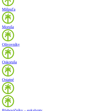
Mišpuľa
Moruša
Olivovníky
Oskoruša
Ostatné
Blahovičníky – eukalypty