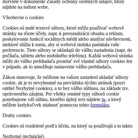
dozviete v dokumente Zásady ochrany osobných údajov, ktorý
nájdete na našom webe.
Všeobecne o cookies
Cookies sú malé textové súbory, ktoré môžu používať webové
stránky na rôzne účely, napr. k personalizácii obsahu a reklam,
poskytovanie funkcií sociálnych médií alebo analýze návštevnosti,
niektoré slúžia k tomu, aby si webová stránka pamätala vaše
preferencie. Tieto súbory se ukladajú do vášho zariadenia (napr. do
počítača, tabletu alebo mobilného telefónu). Každá webová stránka
môže do vášho prehliadača posielať své vlastné súbory cookies len
v prípade, ak to umožňuje nastavenie vášho prehliadača.
Zákon stanovuje, že môžeme na vašom zariadení ukladať súbory
cookie, ak je to nevyhnutné na prevádzku týchto stránok (pozri
oddiel Nezbytné cookies), a to bez vášho súhlasu, na základe tzv.
oprávneného záujmu. Pre všetky ostatné typy súborů cookie
potrebujeme váš súhlas, ktorého úplný text nájdete
tu
, a ktorý
môžete kedykoľvek stiahnuť pomocou tohto
formulára
.
Druhy cookies
Cookies sú rozdelené podľa účelu, na ktorý sa používajú a to takto:
Nezbytné (technické)