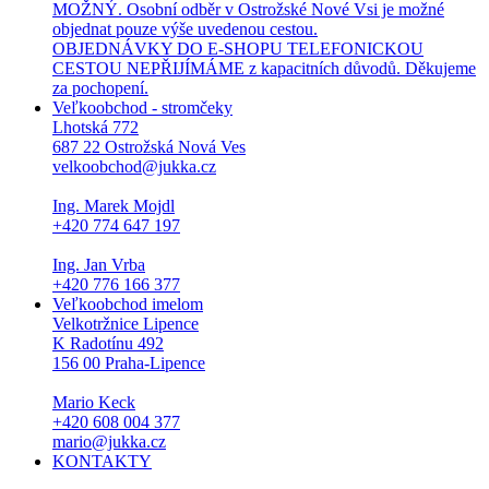
MOŽNÝ. Osobní odběr v Ostrožské Nové Vsi je možné
objednat pouze výše uvedenou cestou.
OBJEDNÁVKY DO E-SHOPU TELEFONICKOU
CESTOU NEPŘIJÍMÁME z kapacitních důvodů. Děkujeme
za pochopení.
Veľkoobchod - stromčeky
Lhotská 772
687 22 Ostrožská Nová Ves
velkoobchod@jukka.cz
Ing. Marek Mojdl
+420 774 647 197
Ing. Jan Vrba
+420 776 166 377
Veľkoobchod imelom
Velkotržnice Lipence
K Radotínu 492
156 00 Praha-Lipence
Mario Keck
+420 608 004 377
mario@jukka.cz
KONTAKTY