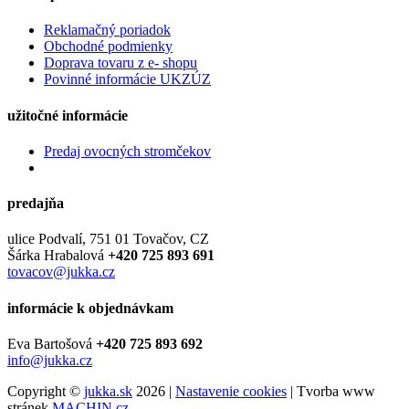
Reklamačný poriadok
Obchodné podmienky
Doprava tovaru z e- shopu
Povinné informácie UKZÚZ
užitočné informácie
Predaj ovocných stromčekov
predajňa
ulice Podvalí, 751 01 Tovačov, CZ
Šárka Hrabalová
+420 725 893 691
tovacov@jukka.cz
informácie k objednávkam
Eva Bartošová
+420 725 893 692
info@jukka.cz
Copyright ©
jukka.sk
2026 |
Nastavenie cookies
| Tvorba www
stránek
MACHIN.cz