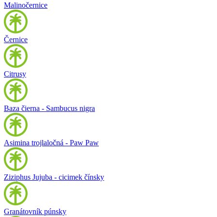
Malinočernice
Černice
Citrusy
Baza čierna - Sambucus nigra
Asimina trojlaločná - Paw Paw
Ziziphus Jujuba - cicimek čínsky
Granátovník púnsky