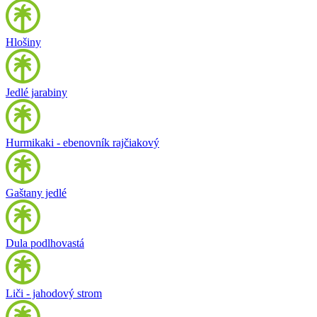
Hlošiny
Jedlé jarabiny
Hurmikaki - ebenovník rajčiakový
Gaštany jedlé
Dula podlhovastá
Liči - jahodový strom