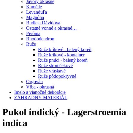
Javory okrasné
Kamélie
Levanduľa
Magnólia
Budleja Dávidova
Ostatné vonné a okrasné…
Pivónia
Rhododendron
Ruže
Ruže kríkové - balený koreň
Ruže kríkové - kontajner
Ruže pnúci - balený koreň
Ruže stromčekové
Ruže vráskavé
Ruže pôdopokryvné
Orgován
Vŕba - okrasná
Imelo a vianočné dekorácie
ZÁHRADNÝ MATERIÁL
Pukol indický - Lagerstroemia
indica