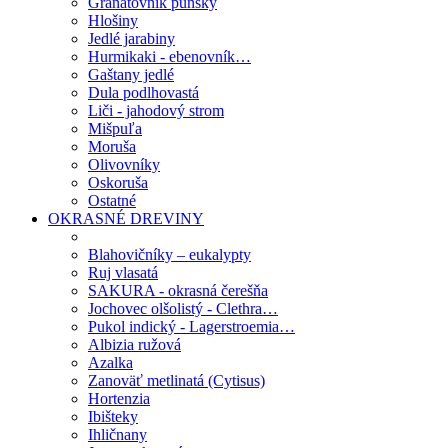
Granátovník púnsky
Hlošiny
Jedlé jarabiny
Hurmikaki - ebenovník…
Gaštany jedlé
Dula podlhovastá
Liči - jahodový strom
Mišpuľa
Moruša
Olivovníky
Oskoruša
Ostatné
OKRASNÉ DREVINY
Blahovičníky – eukalypty
Ruj vlasatá
SAKURA - okrasná čerešňa
Jochovec olšolistý - Clethra…
Pukol indický - Lagerstroemia…
Albizia ružová
Azalka
Zanoväť metlinatá (Cytisus)
Hortenzia
Ibišteky
Ihličnany