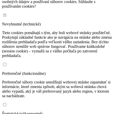
osobných údajov a používaní súborov cookies. Súhlasíte s
používaním cookies?
Nevyhnutné (technické)
Tieto cookies pomáhajú s tým, aby boli webové stránky použiteľné.
Poskytujú základné funkcie ako je navigácia na stránke alebo zmena
rozlišenia prehliadača podľa veľkosti vášho zariadenia. Bez týchto
súborov nemôže web správne fungovať. Používame krátkodobé
(session cookie) – vymažú sa z vášho počítača po zatvorení
prehliadača.
Preferenčné (funkcionálne)
Preferenčné súbory cookie umožňujú webovej stránke zapamätať si
informácie, ktoré zmenia zpôsob, akým sa webová stránka chová
alebo vypadá, aký je váš preferovaný jazyk alebo region, v ktorom
sa nachádzate.
Štatistické (výkonnostné)