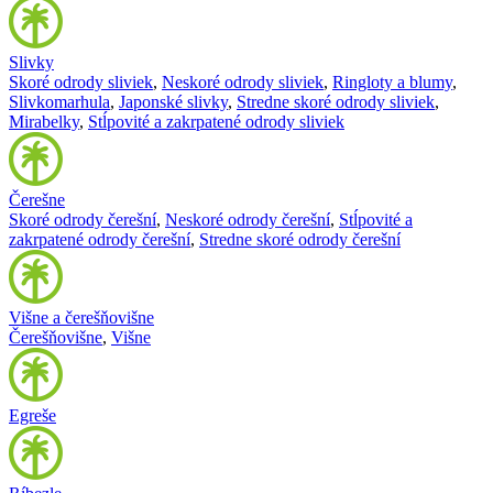
Slivky
Skoré odrody sliviek
,
Neskoré odrody sliviek
,
Ringloty a blumy
,
Slivkomarhula
,
Japonské slivky
,
Stredne skoré odrody sliviek
,
Mirabelky
,
Stĺpovité a zakrpatené odrody sliviek
Čerešne
Skoré odrody čerešní
,
Neskoré odrody čerešní
,
Stĺpovité a
zakrpatené odrody čerešní
,
Stredne skoré odrody čerešní
Višne a čerešňovišne
Čerešňovišne
,
Višne
Egreše