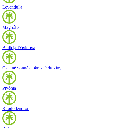
Levanduľa
Magnólia
Budleja Dávidova
Ostatné vonné a okrasné dreviny
Pivónia
Rhododendron