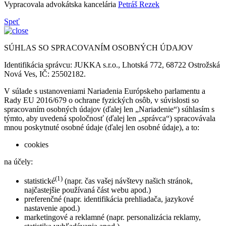
Vypracovala advokátska kancelária
Petráš Rezek
Speť
SÚHLAS SO SPRACOVANÍM OSOBNÝCH ÚDAJOV
Identifikácia správcu: JUKKA s.r.o., Lhotská 772, 68722 Ostrožská
Nová Ves, IČ: 25502182.
V súlade s ustanoveniami Nariadenia Európskeho parlamentu a
Rady EU 2016/679 o ochrane fyzických osôb, v súvislosti so
spracovaním osobných údajov (ďalej len „Nariadenie“) súhlasím s
týmto, aby uvedená spoločnosť (ďalej len „správca“) spracovávala
mnou poskytnuté osobné údaje (ďalej len osobné údaje), a to:
cookies
na účely:
(1)
statistické
(napr. čas vašej návštevy našich stránok,
najčastejšie používaná část webu apod.)
preferenčné (napr. identifikácia prehliadača, jazykové
nastavenie apod.)
marketingové a reklamné (napr. personalizácia reklamy,