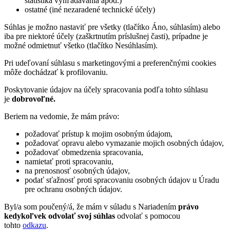
statistika vyhľadávania apod.)
ostatné (iné nezaradené technické účely)
Súhlas je možno nastaviť pre všetky (tlačítko Áno, súhlasím) alebo
iba pre niektoré účely (zaškrtnutím príslušnej časti), prípadne je
možné odmietnuť všetko (tlačítko Nesúhlasím).
Pri udeľovaní súhlasu s marketingovými a preferenčnými cookies
môže dochádzať k profilovaniu.
Poskytovanie údajov na účely spracovania podľa tohto súhlasu
je
dobrovoľné.
Beriem na vedomie, že mám právo:
požadovať prístup k mojim osobným údajom,
požadovať opravu alebo vymazanie mojich osobných údajov,
požadovať obmedzenia spracovania,
namietať proti spracovaniu,
na prenosnosť osobných údajov,
podať sťažnosť proti spracovaniu osobných údajov u Úradu
pre ochranu osobných údajov.
Byl/a som poučený/á, že mám v súladu s Nariadením
právo
kedykoľvek odvolať svoj súhlas
odvolať s pomocou
tohto
odkazu
.