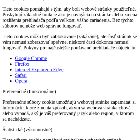
Tieto cookies pomáhajú s tým, aby boli webové stránky použiteľné.
Poskytujú základné funkcie ako je navigácia na stránke alebo zmena
rozlišenia prehliadača podľa veľkosti vášho zariadenia. Bez týchto
súborov nemôže web správne fungovať.
Tieto cookies môžu byť zablokované (zakázané), ale časť stránok se
vám nemusí zobrazovať správne, niektoré časti dokonca nemusí
fungovať. Pokyny pre najčastejšie používané prehliadače nájdete tu:
Google Chrome
Firefox
Internet Explorer a Edge
Safari
Opera
Preferenčné (funkcionálne)
Preferenčné súbory cookie umožňujú webovej stránke zapamätať si
informácie, ktoré zmenia zpôsob, akým sa webová stránka chová
alebo vypadá, aký je váš preferovaný jazyk alebo region, v ktorom
sa nachádzate.
Štatistické (výkonnostné)