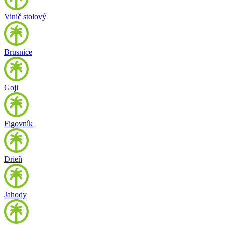
Vinič stolový
Brusnice
Goji
Figovník
Drieň
Jahody