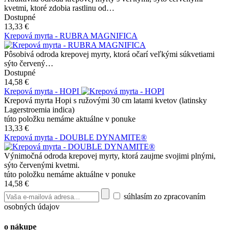
kvetmi, ktoré zdobia rastlinu od…
Dostupné
13,33 €
Krepová myrta - RUBRA MAGNIFICA
Pôsobivá odroda krepovej myrty, ktorá očarí veľkými súkvetiami
sýto červený…
Dostupné
14,58 €
Krepová myrta - HOPI
Krepová myrta Hopi s ružovými 30 cm latami kvetov (latinsky
Lagerstroemia indica)
túto položku nemáme aktuálne v ponuke
13,33 €
Krepová myrta - DOUBLE DYNAMITE®
Výnimočná odroda krepovej myrty, ktorá zaujme svojimi plnými,
sýto červenými kvetmi.
túto položku nemáme aktuálne v ponuke
14,58 €
súhlasím zo zpracovaním
osobných údajov
o nákupe