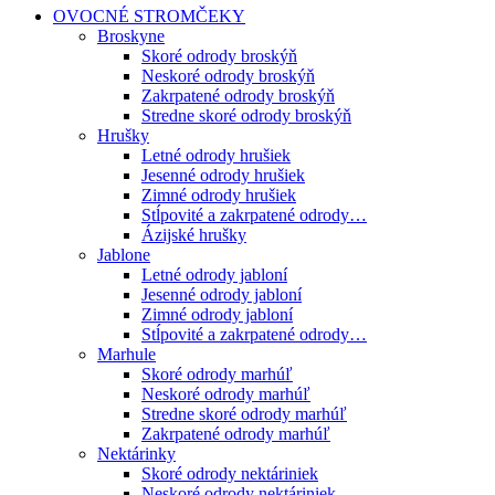
OVOCNÉ STROMČEKY
Broskyne
Skoré odrody broskýň
Neskoré odrody broskýň
Zakrpatené odrody broskýň
Stredne skoré odrody broskýň
Hrušky
Letné odrody hrušiek
Jesenné odrody hrušiek
Zimné odrody hrušiek
Stĺpovité a zakrpatené odrody…
Ázijské hrušky
Jablone
Letné odrody jabloní
Jesenné odrody jabloní
Zimné odrody jabloní
Stĺpovité a zakrpatené odrody…
Marhule
Skoré odrody marhúľ
Neskoré odrody marhúľ
Stredne skoré odrody marhúľ
Zakrpatené odrody marhúľ
Nektárinky
Skoré odrody nektáriniek
Neskoré odrody nektáriniek