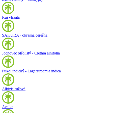
Ruj vlasatá
SAKURA - okrasná čerešňa
Jochovec olšolistý - Clethra alnifolia
Pukol indický - Lagerstroemia indica
Albizia ružová
Azalka