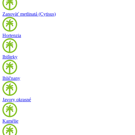
Zanoväť metlinatá (Cytisus)
Hortenzia
Ibišteky
Ihličnany
Javory okrasné
Kamélie