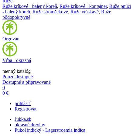
Ruže
Ruže kríkové - balený koreň
,
Ruže kríkové - kontajner
,
Ruže pnúci
- balený koreň
,
Ruže stromčekové
,
Ruže vráskavé
,
Ruže
pôdopokryvné
Orgován
Vŕba - okrasná
menný katalóg
Pouze dostupné
Dostupné a připravované
0
0 €
prihlásiť
Registrovat
Jukka.sk
okrasné dreviny
Pukol indický - Lagerstroemia indica