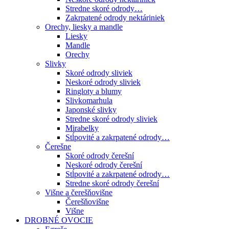
Stredne skoré odrody…
Zakrpatené odrody nektáriniek
Orechy, liesky a mandle
Liesky
Mandle
Orechy
Slivky
Skoré odrody sliviek
Neskoré odrody sliviek
Ringloty a blumy
Slivkomarhula
Japonské slivky
Stredne skoré odrody sliviek
Mirabelky
Stĺpovité a zakrpatené odrody…
Čerešne
Skoré odrody čerešní
Neskoré odrody čerešní
Stĺpovité a zakrpatené odrody…
Stredne skoré odrody čerešní
Višne a čerešňovišne
Čerešňovišne
Višne
DROBNÉ OVOCIE