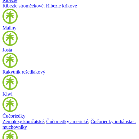
Ríbezle
Ríbezle stromčekové
,
Ríbezle kríkové
Maliny
Josta
Rakytník rešetliakový
Kiwi
Čučoriedky
Zemolezy kamčatské
,
Čučoriedky americké
,
Čučoriedky indiánske -
muchovníky