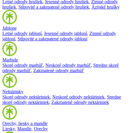
Letné odrody hrušiek
,
Jesenné odrody hrušiek
,
Zimné odrody
hrušiek
,
Stĺpovité a zakrpatené odrody hrušiek
,
Ázijské hrušky
Jablone
Letné odrody jabloní
,
Jesenné odrody jabloní
,
Zimné odrody
jabloní
,
Stĺpovité a zakrpatené odrody jabloní
Marhule
Skoré odrody marhúľ
,
Neskoré odrody marhúľ
,
Stredne skoré
odrody marhúľ
,
Zakrpatené odrody marhúľ
Nektárinky
Skoré odrody nektáriniek
,
Neskoré odrody nektáriniek
,
Stredne
skoré odrody nektáriniek
,
Zakrpatené odrody nektáriniek
Orechy, liesky a mandle
Liesky
,
Mandle
,
Orechy