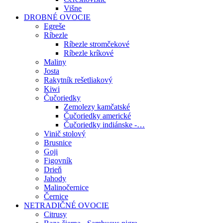
Višne
DROBNÉ OVOCIE
Egreše
Ríbezle
Ríbezle stromčekové
Ríbezle kríkové
Maliny
Josta
Rakytník rešetliakový
Kiwi
Čučoriedky
Zemolezy kamčatské
Čučoriedky americké
Čučoriedky indiánske -…
Vinič stolový
Brusnice
Goji
Figovník
Drieň
Jahody
Malinočernice
Černice
NETRADIČNÉ OVOCIE
Citrusy