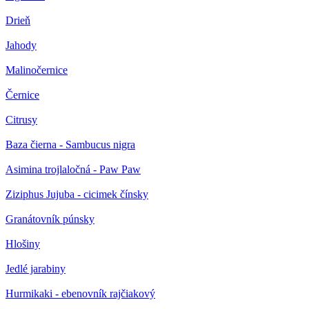
Drieň
Jahody
Malinočernice
Černice
Citrusy
Baza čierna - Sambucus nigra
Asimina trojlaločná - Paw Paw
Ziziphus Jujuba - cicimek čínsky
Granátovník púnsky
Hlošiny
Jedlé jarabiny
Hurmikaki - ebenovník rajčiakový