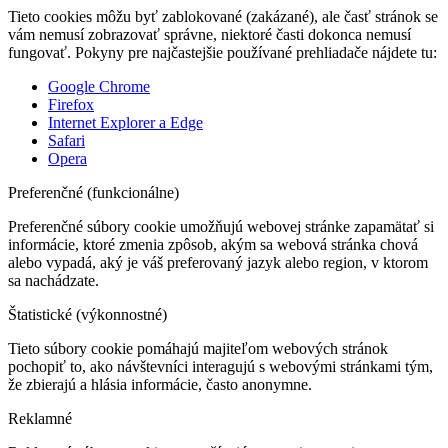
Tieto cookies môžu byť zablokované (zakázané), ale časť stránok se
vám nemusí zobrazovať správne, niektoré časti dokonca nemusí
fungovať. Pokyny pre najčastejšie používané prehliadače nájdete tu:
Google Chrome
Firefox
Internet Explorer a Edge
Safari
Opera
Preferenčné (funkcionálne)
Preferenčné súbory cookie umožňujú webovej stránke zapamätať si
informácie, ktoré zmenia zpôsob, akým sa webová stránka chová
alebo vypadá, aký je váš preferovaný jazyk alebo region, v ktorom
sa nachádzate.
Štatistické (výkonnostné)
Tieto súbory cookie pomáhajú majiteľom webových stránok
pochopiť to, ako návštevníci interagujú s webovými stránkami tým,
že zbierajú a hlásia informácie, často anonymne.
Reklamné