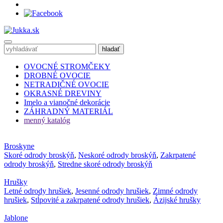
OVOCNÉ STROMČEKY
DROBNÉ OVOCIE
NETRADIČNÉ OVOCIE
OKRASNÉ DREVINY
Imelo a vianočné dekorácie
ZÁHRADNÝ MATERIÁL
menný katalóg
Broskyne
Skoré odrody broskýň
,
Neskoré odrody broskýň
,
Zakrpatené
odrody broskýň
,
Stredne skoré odrody broskýň
Hrušky
Letné odrody hrušiek
,
Jesenné odrody hrušiek
,
Zimné odrody
hrušiek
,
Stĺpovité a zakrpatené odrody hrušiek
,
Ázijské hrušky
Jablone