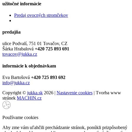
užitočné informácie
Predaj ovocných stromčekov
predajňa
ulice Podvalí, 751 01 Tovačov, CZ
Šárka Hrabalová
+420 725 893 691
tovacov@jukka.cz
informácie k objednávkam
Eva Bartošová
+420 725 893 692
info@jukka.cz
Copyright ©
jukka.sk
2026 |
Nastavenie cookies
| Tvorba www
stránek
MACHIN.cz
Používame cookies
Aby zme vám uľahčili prechádzanie stránok, ponúkli prizpôsobený