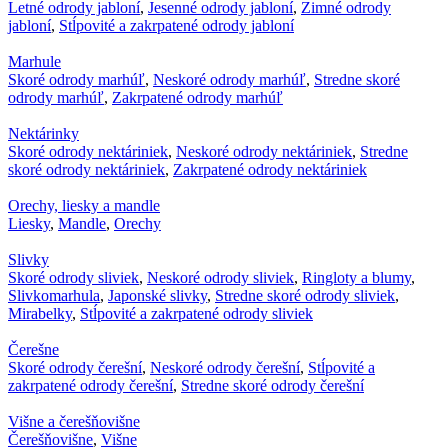
Letné odrody jabloní
,
Jesenné odrody jabloní
,
Zimné odrody
jabloní
,
Stĺpovité a zakrpatené odrody jabloní
Marhule
Skoré odrody marhúľ
,
Neskoré odrody marhúľ
,
Stredne skoré
odrody marhúľ
,
Zakrpatené odrody marhúľ
Nektárinky
Skoré odrody nektáriniek
,
Neskoré odrody nektáriniek
,
Stredne
skoré odrody nektáriniek
,
Zakrpatené odrody nektáriniek
Orechy, liesky a mandle
Liesky
,
Mandle
,
Orechy
Slivky
Skoré odrody sliviek
,
Neskoré odrody sliviek
,
Ringloty a blumy
,
Slivkomarhula
,
Japonské slivky
,
Stredne skoré odrody sliviek
,
Mirabelky
,
Stĺpovité a zakrpatené odrody sliviek
Čerešne
Skoré odrody čerešní
,
Neskoré odrody čerešní
,
Stĺpovité a
zakrpatené odrody čerešní
,
Stredne skoré odrody čerešní
Višne a čerešňovišne
Čerešňovišne
,
Višne