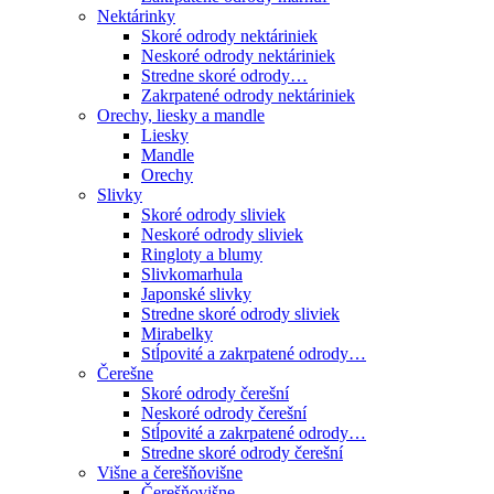
Nektárinky
Skoré odrody nektáriniek
Neskoré odrody nektáriniek
Stredne skoré odrody…
Zakrpatené odrody nektáriniek
Orechy, liesky a mandle
Liesky
Mandle
Orechy
Slivky
Skoré odrody sliviek
Neskoré odrody sliviek
Ringloty a blumy
Slivkomarhula
Japonské slivky
Stredne skoré odrody sliviek
Mirabelky
Stĺpovité a zakrpatené odrody…
Čerešne
Skoré odrody čerešní
Neskoré odrody čerešní
Stĺpovité a zakrpatené odrody…
Stredne skoré odrody čerešní
Višne a čerešňovišne
Čerešňovišne