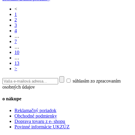
<
1
2
3
4
…
7
…
10
…
13
>
súhlasím zo zpracovaním
osobných údajov
o nákupe
Reklamačný poriadok
Obchodné podmienky
Doprava tovaru z e- shopu
Povinné informácie UKZÚZ