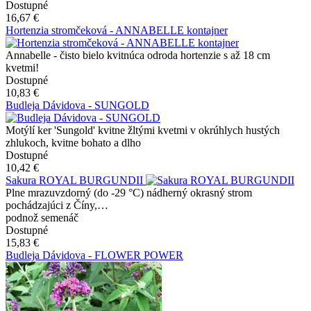
Dostupné
16,67 €
Hortenzia stromčeková - ANNABELLE kontajner
Annabelle - čisto bielo kvitnúca odroda hortenzie s až 18 cm
kvetmi!
Dostupné
10,83 €
Budleja Dávidova - SUNGOLD
Motýlí ker 'Sungold' kvitne žltými kvetmi v okrúhlych hustých
zhlukoch, kvitne bohato a dlho
Dostupné
10,42 €
Sakura ROYAL BURGUNDII
Plne mrazuvzdorný (do -29 °C) nádherný okrasný strom
pochádzajúci z Číny,…
podnož semenáč
Dostupné
15,83 €
Budleja Dávidova - FLOWER POWER