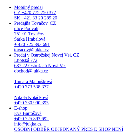
Mobilný predaj
CZ +420 775 750 377
SK +421 33 20 289 20
Predajňa Tovačov, CZ
ulice Podvalí
751 01 Tovačov
Šárka Hrabalová
+ 420 725 893 691
tovacov@jukka.cz
Predaj v Ostrožskej Novej Vsi, CZ
Lhotská 772
687 22 Ostrožská Nová Ves
obchod@jukka.cz
Tamara Matoušková
+420 773 538 377
Nikola Kotačková
+420 730 990 395
E-shop
Eva Bartošová
+420 725 893 692
info@jukka.cz
OSOBNÍ ODBĚR OBJEDNANÝ PŘES E-SHOP NENÍ