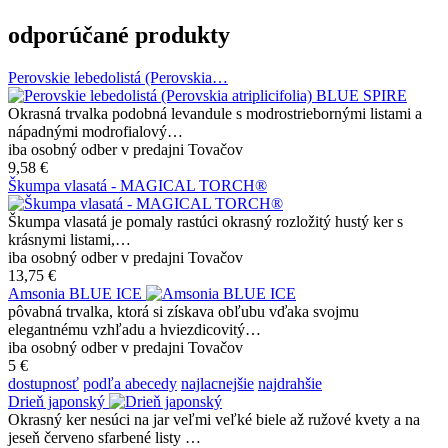
odporúčané produkty
Perovskie lebedolistá (Perovskia…
Okrasná trvalka podobná levandule s modrostriebornými listami a
nápadnými modrofialový…
iba osobný odber v predajni Tovačov
9,58 €
Škumpa vlasatá - MAGICAL TORCH®
Škumpa vlasatá je pomaly rastúci okrasný rozložitý hustý ker s
krásnymi listami,…
iba osobný odber v predajni Tovačov
13,75 €
Amsonia BLUE ICE
pôvabná trvalka, ktorá si získava obľubu vďaka svojmu
elegantnému vzhľadu a hviezdicovitý…
iba osobný odber v predajni Tovačov
5 €
dostupnosť
podľa abecedy
najlacnejšie
najdrahšie
Drieň japonský
Okrasný ker nesúci na jar veľmi veľké biele až ružové kvety a na
jeseň červeno sfarbené listy …