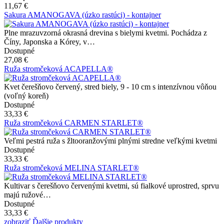
11,67 €
Sakura AMANOGAVA (úzko rastúci) - kontajner
Plne mrazuvzorná okrasná drevina s bielymi kvetmi. Pochádza z
Číny, Japonska a Kórey, v…
Dostupné
27,08 €
Ruža stromčeková ACAPELLA®
Kvet čerešňovo červený, stred biely, 9 - 10 cm s intenzívnou vôňou
(voľný koreň)
Dostupné
33,33 €
Ruža stromčeková CARMEN STARLET®
Veľmi pestrá ruža s žltooranžovými plnými stredne veľkými kvetmi
Dostupné
33,33 €
Ruža stromčeková MELINA STARLET®
Kultivar s čerešňovo červenými kvetmi, sú fialkové uprostred, sprvu
majú ružové…
Dostupné
33,33 €
zobraziť Ďalšie produkty