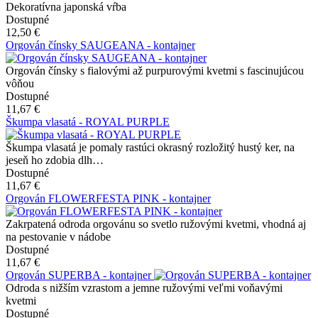
Dekoratívna japonská vŕba
Dostupné
12,50 €
Orgován čínsky SAUGEANA - kontajner
Orgován čínsky s fialovými až purpurovými kvetmi s fascinujúcou
vôňou
Dostupné
11,67 €
Škumpa vlasatá - ROYAL PURPLE
Škumpa vlasatá je pomaly rastúci okrasný rozložitý hustý ker, na
jeseň ho zdobia dlh…
Dostupné
11,67 €
Orgován FLOWERFESTA PINK - kontajner
Zakrpatená odroda orgovánu so svetlo ružovými kvetmi, vhodná aj
na pestovanie v nádobe
Dostupné
11,67 €
Orgován SUPERBA - kontajner
Odroda s nižším vzrastom a jemne ružovými veľmi voňavými
kvetmi
Dostupné