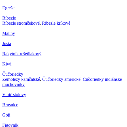
Egreše
Ríbezle
Ríbezle stromčekové
,
Ríbezle kríkové
Maliny
Josta
Rakytník rešetliakový
Kiwi
Čučoriedky
Zemolezy kamčatské
,
Čučoriedky americké
,
Čučoriedky indiánske -
muchovníky
Vinič stolový
Brusnice
Goji
Figovník