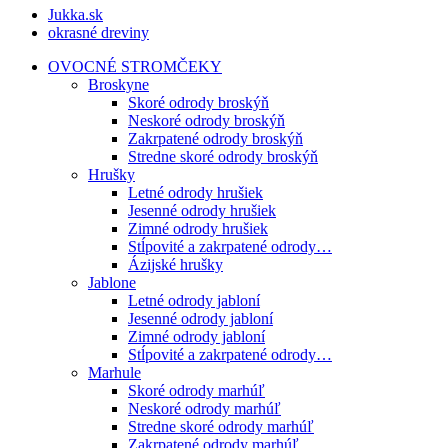
Jukka.sk
okrasné dreviny
OVOCNÉ STROMČEKY
Broskyne
Skoré odrody broskýň
Neskoré odrody broskýň
Zakrpatené odrody broskýň
Stredne skoré odrody broskýň
Hrušky
Letné odrody hrušiek
Jesenné odrody hrušiek
Zimné odrody hrušiek
Stĺpovité a zakrpatené odrody…
Ázijské hrušky
Jablone
Letné odrody jabloní
Jesenné odrody jabloní
Zimné odrody jabloní
Stĺpovité a zakrpatené odrody…
Marhule
Skoré odrody marhúľ
Neskoré odrody marhúľ
Stredne skoré odrody marhúľ
Zakrpatené odrody marhúľ