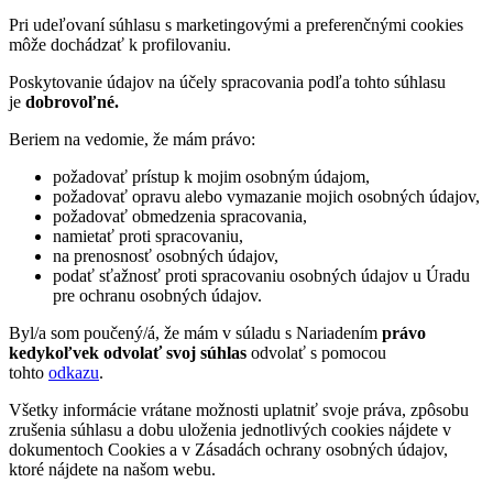
Pri udeľovaní súhlasu s marketingovými a preferenčnými cookies
môže dochádzať k profilovaniu.
Poskytovanie údajov na účely spracovania podľa tohto súhlasu
je
dobrovoľné.
Beriem na vedomie, že mám právo:
požadovať prístup k mojim osobným údajom,
požadovať opravu alebo vymazanie mojich osobných údajov,
požadovať obmedzenia spracovania,
namietať proti spracovaniu,
na prenosnosť osobných údajov,
podať sťažnosť proti spracovaniu osobných údajov u Úradu
pre ochranu osobných údajov.
Byl/a som poučený/á, že mám v súladu s Nariadením
právo
kedykoľvek odvolať svoj súhlas
odvolať s pomocou
tohto
odkazu
.
Všetky informácie vrátane možnosti uplatniť svoje práva, zpôsobu
zrušenia súhlasu a dobu uloženia jednotlivých cookies nájdete v
dokumentoch Cookies a v Zásadách ochrany osobných údajov,
ktoré nájdete na našom webu.