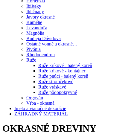
Hortenzia
Ibišteky
Ihličnany
Javory okrasné
Kamélie
Levanduľa
Magnólia
Budleja Dávidova
Ostatné vonné a okrasné…
Pivónia
Rhododendron
Ruže
Ruže kríkové - balený koreň
Ruže kríkové - kontajner
Ruže pnúci - balený koreň
Ruže stromčekové
Ruže vráskavé
Ruže pôdopokryvné
Orgován
Vŕba - okrasná
Imelo a vianočné dekorácie
ZÁHRADNÝ MATERIÁL
OKRASNÉ DREVINY