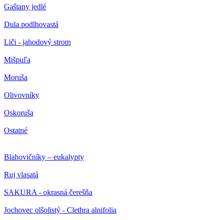
Gaštany jedlé
Dula podlhovastá
Liči - jahodový strom
Mišpuľa
Moruša
Olivovníky
Oskoruša
Ostatné
Blahovičníky – eukalypty
Ruj vlasatá
SAKURA - okrasná čerešňa
Jochovec olšolistý - Clethra alnifolia