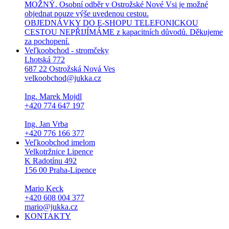
MOŽNÝ. Osobní odběr v Ostrožské Nové Vsi je možné
objednat pouze výše uvedenou cestou.
OBJEDNÁVKY DO E-SHOPU TELEFONICKOU
CESTOU NEPŘIJÍMÁME z kapacitních důvodů. Děkujeme
za pochopení.
Veľkoobchod - stromčeky
Lhotská 772
687 22 Ostrožská Nová Ves
velkoobchod@jukka.cz
Ing. Marek Mojdl
+420 774 647 197
Ing. Jan Vrba
+420 776 166 377
Veľkoobchod imelom
Velkotržnice Lipence
K Radotínu 492
156 00 Praha-Lipence
Mario Keck
+420 608 004 377
mario@jukka.cz
KONTAKTY