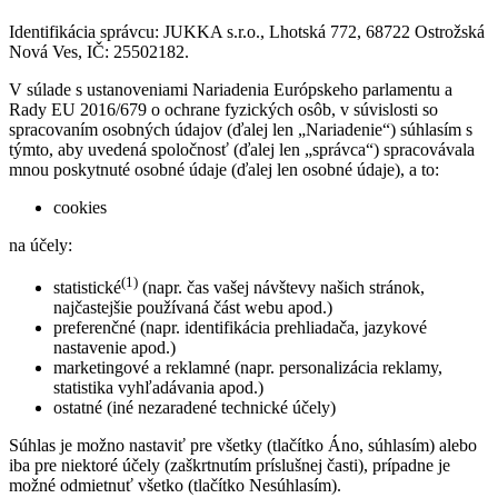
Identifikácia správcu: JUKKA s.r.o., Lhotská 772, 68722 Ostrožská
Nová Ves, IČ: 25502182.
V súlade s ustanoveniami Nariadenia Európskeho parlamentu a
Rady EU 2016/679 o ochrane fyzických osôb, v súvislosti so
spracovaním osobných údajov (ďalej len „Nariadenie“) súhlasím s
týmto, aby uvedená spoločnosť (ďalej len „správca“) spracovávala
mnou poskytnuté osobné údaje (ďalej len osobné údaje), a to:
cookies
na účely:
(1)
statistické
(napr. čas vašej návštevy našich stránok,
najčastejšie používaná část webu apod.)
preferenčné (napr. identifikácia prehliadača, jazykové
nastavenie apod.)
marketingové a reklamné (napr. personalizácia reklamy,
statistika vyhľadávania apod.)
ostatné (iné nezaradené technické účely)
Súhlas je možno nastaviť pre všetky (tlačítko Áno, súhlasím) alebo
iba pre niektoré účely (zaškrtnutím príslušnej časti), prípadne je
možné odmietnuť všetko (tlačítko Nesúhlasím).