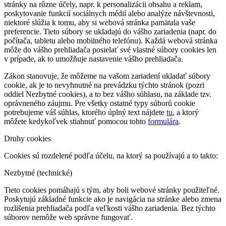
stránky na rôzne účely, napr. k personalizácii obsahu a reklam,
poskytovanie funkcií sociálnych médií alebo analýze návštevnosti,
niektoré slúžia k tomu, aby si webová stránka pamätala vaše
preferencie. Tieto súbory se ukladajú do vášho zariadenia (napr. do
počítača, tabletu alebo mobilného telefónu). Každá webová stránka
môže do vášho prehliadača posielať své vlastné súbory cookies len
v prípade, ak to umožňuje nastavenie vášho prehliadača.
Zákon stanovuje, že môžeme na vašom zariadení ukladať súbory
cookie, ak je to nevyhnutné na prevádzku týchto stránok (pozri
oddiel Nezbytné cookies), a to bez vášho súhlasu, na základe tzv.
oprávneného záujmu. Pre všetky ostatné typy súborů cookie
potrebujeme váš súhlas, ktorého úplný text nájdete
tu
, a ktorý
môžete kedykoľvek stiahnuť pomocou tohto
formulára
.
Druhy cookies
Cookies sú rozdelené podľa účelu, na ktorý sa používajú a to takto:
Nezbytné (technické)
Tieto cookies pomáhajú s tým, aby boli webové stránky použiteľné.
Poskytujú základné funkcie ako je navigácia na stránke alebo zmena
rozlišenia prehliadača podľa veľkosti vášho zariadenia. Bez týchto
súborov nemôže web správne fungovať.