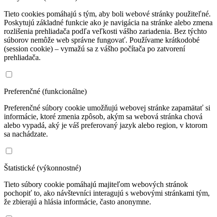
Tieto cookies pomáhajú s tým, aby boli webové stránky použiteľné.
Poskytujú základné funkcie ako je navigácia na stránke alebo zmena
rozlišenia prehliadača podľa veľkosti vášho zariadenia. Bez týchto
súborov nemôže web správne fungovať. Používame krátkodobé
(session cookie) – vymažú sa z vášho počítača po zatvorení
prehliadača.
Preferenčné (funkcionálne)
Preferenčné súbory cookie umožňujú webovej stránke zapamätať si
informácie, ktoré zmenia zpôsob, akým sa webová stránka chová
alebo vypadá, aký je váš preferovaný jazyk alebo region, v ktorom
sa nachádzate.
Štatistické (výkonnostné)
Tieto súbory cookie pomáhajú majiteľom webových stránok
pochopiť to, ako návštevníci interagujú s webovými stránkami tým,
že zbierajú a hlásia informácie, často anonymne.