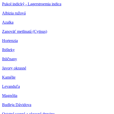
Pukol indický - Lagerstroemia indica
Albizia ružová
Azalka
Zanoväť metlinatá (Cytisus)
Hortenzia
Ibišteky
Ihličnany
Javory okrasné
Kamélie
Levanduľa
Magnólia
Budleja Dávidova
Ostatné vonné a okrasné dreviny