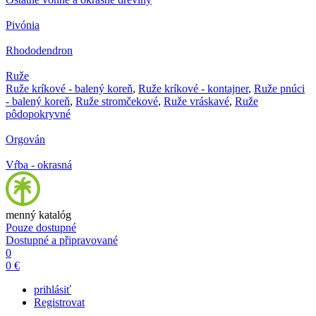
Pivónia
Rhododendron
Ruže
Ruže kríkové - balený koreň
,
Ruže kríkové - kontajner
,
Ruže pnúci
- balený koreň
,
Ruže stromčekové
,
Ruže vráskavé
,
Ruže
pôdopokryvné
Orgován
Vŕba - okrasná
menný katalóg
Pouze dostupné
Dostupné a připravované
0
0 €
prihlásiť
Registrovat