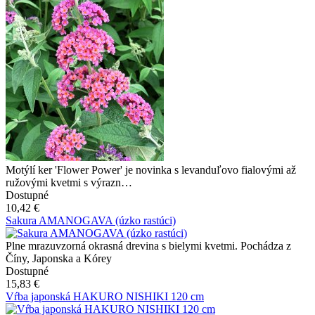
Motýlí ker 'Flower Power' je novinka s levanduľovo fialovými až
ružovými kvetmi s výrazn…
Dostupné
10,42 €
Sakura AMANOGAVA (úzko rastúci)
Plne mrazuvzorná okrasná drevina s bielymi kvetmi. Pochádza z
Číny, Japonska a Kórey
Dostupné
15,83 €
Vŕba japonská HAKURO NISHIKI 120 cm