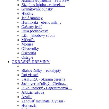
Asimina trojlaločná - Paw Paw
Ziziphus Jujuba - cicimek…
Granátovník púnsky
Hlošiny
Jedlé jarabiny
Hurmikaki - ebenovník…
Gaštany jedlé
Dula podlhovastá
Liči - jahodový strom
Mišpuľa
Moruša
Olivovníky
Oskoruša
Ostatné
OKRASNÉ DREVINY
Blahovičníky – eukalypty
Ruj vlasatá
SAKURA - okrasná čerešňa
Jochovec olšolistý - Clethra…
Pukol indický - Lagerstroemia…
Albizia ružová
Azalka
Zanoväť metlinatá (Cytisus)
Hortenzia