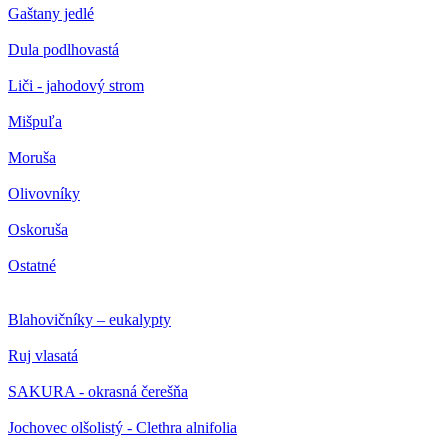
Gaštany jedlé
Dula podlhovastá
Liči - jahodový strom
Mišpuľa
Moruša
Olivovníky
Oskoruša
Ostatné
Blahovičníky – eukalypty
Ruj vlasatá
SAKURA - okrasná čerešňa
Jochovec olšolistý - Clethra alnifolia