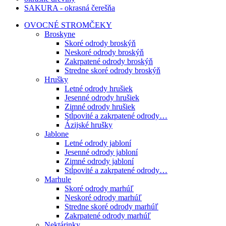
SAKURA - okrasná čerešňa
OVOCNÉ STROMČEKY
Broskyne
Skoré odrody broskýň
Neskoré odrody broskýň
Zakrpatené odrody broskýň
Stredne skoré odrody broskýň
Hrušky
Letné odrody hrušiek
Jesenné odrody hrušiek
Zimné odrody hrušiek
Stĺpovité a zakrpatené odrody…
Ázijské hrušky
Jablone
Letné odrody jabloní
Jesenné odrody jabloní
Zimné odrody jabloní
Stĺpovité a zakrpatené odrody…
Marhule
Skoré odrody marhúľ
Neskoré odrody marhúľ
Stredne skoré odrody marhúľ
Zakrpatené odrody marhúľ
Nektárinky