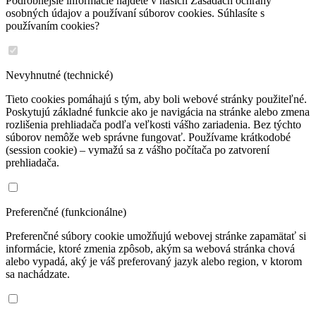
Podrobnejšie informácie nájdete v našich Zásadách ochrany
osobných údajov a používaní súborov cookies. Súhlasíte s
používaním cookies?
Nevyhnutné (technické)
Tieto cookies pomáhajú s tým, aby boli webové stránky použiteľné.
Poskytujú základné funkcie ako je navigácia na stránke alebo zmena
rozlišenia prehliadača podľa veľkosti vášho zariadenia. Bez týchto
súborov nemôže web správne fungovať. Používame krátkodobé
(session cookie) – vymažú sa z vášho počítača po zatvorení
prehliadača.
Preferenčné (funkcionálne)
Preferenčné súbory cookie umožňujú webovej stránke zapamätať si
informácie, ktoré zmenia zpôsob, akým sa webová stránka chová
alebo vypadá, aký je váš preferovaný jazyk alebo region, v ktorom
sa nachádzate.