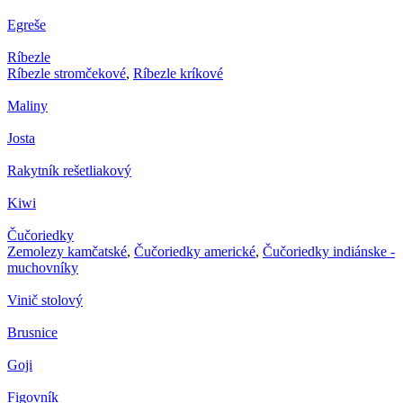
Egreše
Ríbezle
Ríbezle stromčekové
,
Ríbezle kríkové
Maliny
Josta
Rakytník rešetliakový
Kiwi
Čučoriedky
Zemolezy kamčatské
,
Čučoriedky americké
,
Čučoriedky indiánske -
muchovníky
Vinič stolový
Brusnice
Goji
Figovník