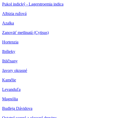
Pukol indický - Lagerstroemia indica
Albizia ružová
Azalka
Zanoväť metlinatá (Cytisus)
Hortenzia
Ibišteky
Ihličnany
Javory okrasné
Kamélie
Levanduľa
Magnólia
Budleja Dávidova
Ostatné vonné a okrasné dreviny