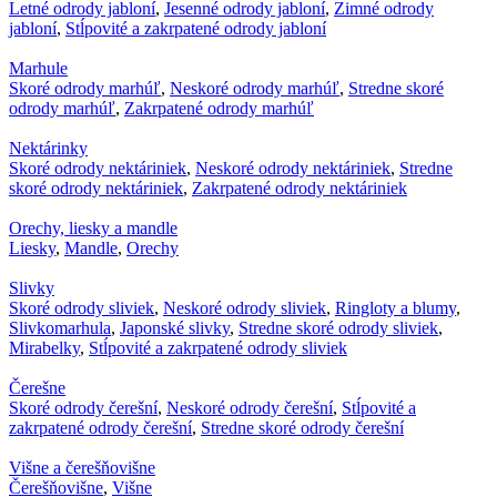
Letné odrody jabloní
,
Jesenné odrody jabloní
,
Zimné odrody
jabloní
,
Stĺpovité a zakrpatené odrody jabloní
Marhule
Skoré odrody marhúľ
,
Neskoré odrody marhúľ
,
Stredne skoré
odrody marhúľ
,
Zakrpatené odrody marhúľ
Nektárinky
Skoré odrody nektáriniek
,
Neskoré odrody nektáriniek
,
Stredne
skoré odrody nektáriniek
,
Zakrpatené odrody nektáriniek
Orechy, liesky a mandle
Liesky
,
Mandle
,
Orechy
Slivky
Skoré odrody sliviek
,
Neskoré odrody sliviek
,
Ringloty a blumy
,
Slivkomarhula
,
Japonské slivky
,
Stredne skoré odrody sliviek
,
Mirabelky
,
Stĺpovité a zakrpatené odrody sliviek
Čerešne
Skoré odrody čerešní
,
Neskoré odrody čerešní
,
Stĺpovité a
zakrpatené odrody čerešní
,
Stredne skoré odrody čerešní
Višne a čerešňovišne
Čerešňovišne
,
Višne