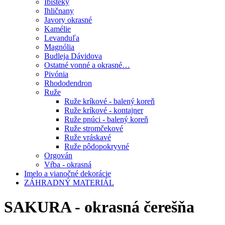
Ibišteky
Ihličnany
Javory okrasné
Kamélie
Levanduľa
Magnólia
Budleja Dávidova
Ostatné vonné a okrasné…
Pivónia
Rhododendron
Ruže
Ruže kríkové - balený koreň
Ruže kríkové - kontajner
Ruže pnúci - balený koreň
Ruže stromčekové
Ruže vráskavé
Ruže pôdopokryvné
Orgován
Vŕba - okrasná
Imelo a vianočné dekorácie
ZÁHRADNÝ MATERIÁL
SAKURA - okrasná čerešňa