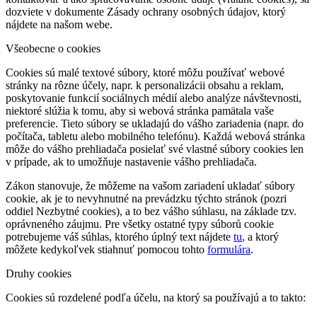
dozviete v dokumente Zásady ochrany osobných údajov, ktorý
nájdete na našom webe.
Všeobecne o cookies
Cookies sú malé textové súbory, ktoré môžu používať webové
stránky na rôzne účely, napr. k personalizácii obsahu a reklam,
poskytovanie funkcií sociálnych médií alebo analýze návštevnosti,
niektoré slúžia k tomu, aby si webová stránka pamätala vaše
preferencie. Tieto súbory se ukladajú do vášho zariadenia (napr. do
počítača, tabletu alebo mobilného telefónu). Každá webová stránka
môže do vášho prehliadača posielať své vlastné súbory cookies len
v prípade, ak to umožňuje nastavenie vášho prehliadača.
Zákon stanovuje, že môžeme na vašom zariadení ukladať súbory
cookie, ak je to nevyhnutné na prevádzku týchto stránok (pozri
oddiel Nezbytné cookies), a to bez vášho súhlasu, na základe tzv.
oprávneného záujmu. Pre všetky ostatné typy súborů cookie
potrebujeme váš súhlas, ktorého úplný text nájdete
tu
, a ktorý
môžete kedykoľvek stiahnuť pomocou tohto
formulára
.
Druhy cookies
Cookies sú rozdelené podľa účelu, na ktorý sa používajú a to takto: