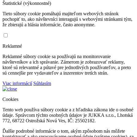
Štatistické (výkonnostné)
Tieto súbory cookie pomáhajú majiteľom webových stránok
pochopiť to, ako návštevníci interagujú s webovými stránkami tým,
že zbierajú a hlásia informácie, často anonymne.
Reklamné
Reklamné súbory cookie sa používajú na monitorovanie
návštevníkov a ich správanie. Zámerom je zobrazovať reklamy,
ktoré sú relevantné a pútavé pre jednotlivých používateľov, a preto
sú cennejšie pre vydavateľov a inzerentov tretích strán.
Viac informácií
Súhlasím
Cookies
Tento web používa súbory cookie a z hľadiska zákona ide o osobné
údaje. Správcom týchto osobných údajov je JUKKA s.r.o., Lhotská
772, 68722 Ostrožská Nová Ves, IČ: 25502182.
Ďalšie podrobné informácie o tom, akým zpôsobom nás môžete
kontaktovať a ako spracovávame osobné údaje (vrátane cookies), sa