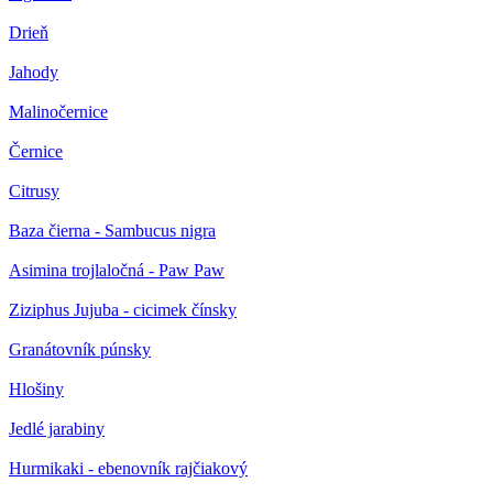
Drieň
Jahody
Malinočernice
Černice
Citrusy
Baza čierna - Sambucus nigra
Asimina trojlaločná - Paw Paw
Ziziphus Jujuba - cicimek čínsky
Granátovník púnsky
Hlošiny
Jedlé jarabiny
Hurmikaki - ebenovník rajčiakový