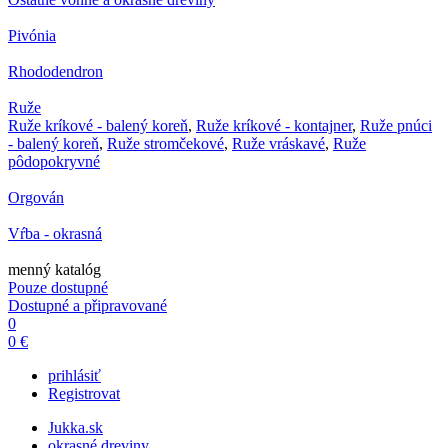
Pivónia
Rhododendron
Ruže
Ruže kríkové - balený koreň
,
Ruže kríkové - kontajner
,
Ruže pnúci
- balený koreň
,
Ruže stromčekové
,
Ruže vráskavé
,
Ruže
pôdopokryvné
Orgován
Vŕba - okrasná
menný katalóg
Pouze dostupné
Dostupné a připravované
0
0 €
prihlásiť
Registrovat
Jukka.sk
okrasné dreviny