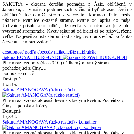
SAKURA - okrasná čerešňa pochádza z Ázie, obľúbená v
Japonsku, aj v našich podmienkach začínajú byť okrasné čerešne
obľúbené. Ide o nižší strom s vajcovitou korunou. Patrí medzi
nádherne kvitnúce okrasné stromy, kvitne od apríla do mája.
Úchvatne pôsobí ako solitér, ale oveľa viac očarí ak je z nich
vytvorené stromoradie. Kvety sakur sú od bielej až po ružovú, rôzne
veľké. Na jeseň sa listy sfarbujú od zlatej, cez oranžovú až po ľahko
červenú. Je mrazuvzdorná.
dostupnosť
podľa abecedy
najlacnejšie
najdrahšie
Sakura ROYAL BURGUNDII
Plne mrazuvzdorný (do -29 °C) nádherný okrasný strom
pochádzajúci z Číny,…
podnož semenáč
Dostupné
15,83 €
Sakura AMANOGAVA (úzko rastúci)
Plne mrazuvzorná okrasná drevina s bielymi kvetmi. Pochádza z
Číny, Japonska a Kórey
Dostupné
15,83 €
Sakura AMANOGAVA (úzko rastúci) - kontajner
Plne mrazuvzorná okrasná drevina s bielymi kvetmi. Pochádza z