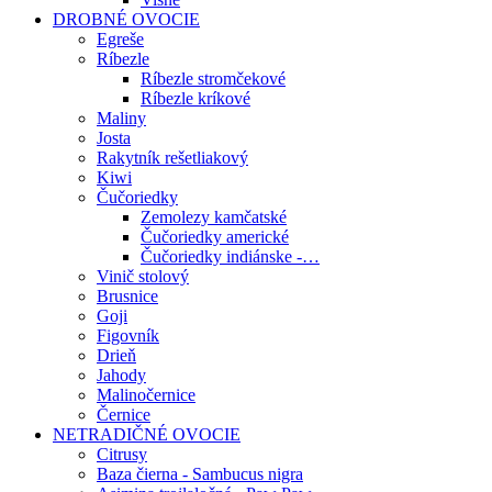
DROBNÉ OVOCIE
Egreše
Ríbezle
Ríbezle stromčekové
Ríbezle kríkové
Maliny
Josta
Rakytník rešetliakový
Kiwi
Čučoriedky
Zemolezy kamčatské
Čučoriedky americké
Čučoriedky indiánske -…
Vinič stolový
Brusnice
Goji
Figovník
Drieň
Jahody
Malinočernice
Černice
NETRADIČNÉ OVOCIE
Citrusy
Baza čierna - Sambucus nigra