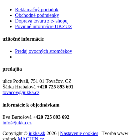
Reklamačný poriadok
Obchodné podmienky
Doprava tovaru z e- shopu
Povinné informácie UKZÚZ
užitočné informácie
Predaj ovocných stromčekov
predajňa
ulice Podvalí, 751 01 Tovačov, CZ
Šárka Hrabalová
+420 725 893 691
tovacov@jukka.cz
informácie k objednávkam
Eva Bartošová
+420 725 893 692
info@jukka.cz
Copyright ©
jukka.sk
2026 |
Nastavenie cookies
| Tvorba www
stránek
MACHIN.cz