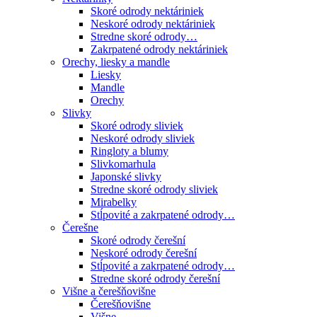
Skoré odrody nektáriniek
Neskoré odrody nektáriniek
Stredne skoré odrody…
Zakrpatené odrody nektáriniek
Orechy, liesky a mandle
Liesky
Mandle
Orechy
Slivky
Skoré odrody sliviek
Neskoré odrody sliviek
Ringloty a blumy
Slivkomarhula
Japonské slivky
Stredne skoré odrody sliviek
Mirabelky
Stĺpovité a zakrpatené odrody…
Čerešne
Skoré odrody čerešní
Neskoré odrody čerešní
Stĺpovité a zakrpatené odrody…
Stredne skoré odrody čerešní
Višne a čerešňovišne
Čerešňovišne
Višne