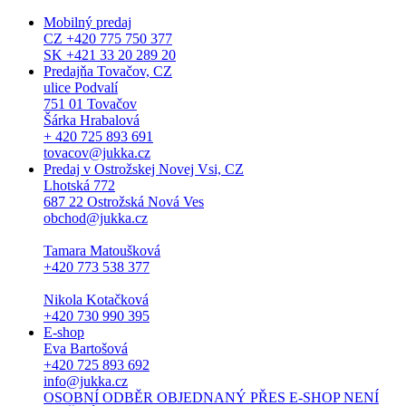
Mobilný predaj
CZ +420 775 750 377
SK +421 33 20 289 20
Predajňa Tovačov, CZ
ulice Podvalí
751 01 Tovačov
Šárka Hrabalová
+ 420 725 893 691
tovacov@jukka.cz
Predaj v Ostrožskej Novej Vsi, CZ
Lhotská 772
687 22 Ostrožská Nová Ves
obchod@jukka.cz
Tamara Matoušková
+420 773 538 377
Nikola Kotačková
+420 730 990 395
E-shop
Eva Bartošová
+420 725 893 692
info@jukka.cz
OSOBNÍ ODBĚR OBJEDNANÝ PŘES E-SHOP NENÍ