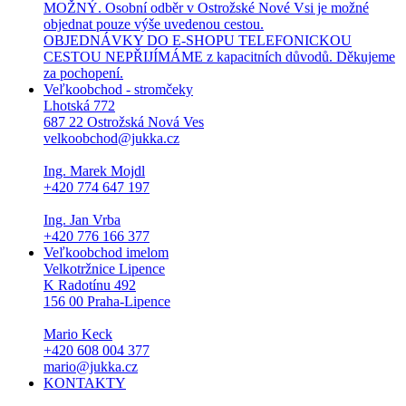
MOŽNÝ. Osobní odběr v Ostrožské Nové Vsi je možné
objednat pouze výše uvedenou cestou.
OBJEDNÁVKY DO E-SHOPU TELEFONICKOU
CESTOU NEPŘIJÍMÁME z kapacitních důvodů. Děkujeme
za pochopení.
Veľkoobchod - stromčeky
Lhotská 772
687 22 Ostrožská Nová Ves
velkoobchod@jukka.cz
Ing. Marek Mojdl
+420 774 647 197
Ing. Jan Vrba
+420 776 166 377
Veľkoobchod imelom
Velkotržnice Lipence
K Radotínu 492
156 00 Praha-Lipence
Mario Keck
+420 608 004 377
mario@jukka.cz
KONTAKTY