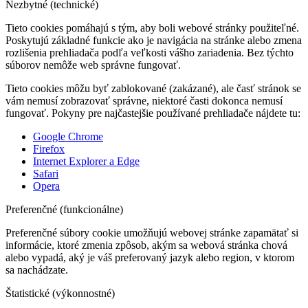
Nezbytné (technické)
Tieto cookies pomáhajú s tým, aby boli webové stránky použiteľné.
Poskytujú základné funkcie ako je navigácia na stránke alebo zmena
rozlišenia prehliadača podľa veľkosti vášho zariadenia. Bez týchto
súborov nemôže web správne fungovať.
Tieto cookies môžu byť zablokované (zakázané), ale časť stránok se
vám nemusí zobrazovať správne, niektoré časti dokonca nemusí
fungovať. Pokyny pre najčastejšie používané prehliadače nájdete tu:
Google Chrome
Firefox
Internet Explorer a Edge
Safari
Opera
Preferenčné (funkcionálne)
Preferenčné súbory cookie umožňujú webovej stránke zapamätať si
informácie, ktoré zmenia zpôsob, akým sa webová stránka chová
alebo vypadá, aký je váš preferovaný jazyk alebo region, v ktorom
sa nachádzate.
Štatistické (výkonnostné)