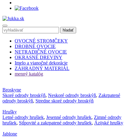
OVOCNÉ STROMČEKY
DROBNÉ OVOCIE
NETRADIČNÉ OVOCIE
OKRASNÉ DREVINY
Imelo a vianočné dekorácie
ZÁHRADNÝ MATERIÁL
menný katalóg
Broskyne
Skoré odrody broskýň
,
Neskoré odrody broskýň
,
Zakrpatené
odrody broskýň
,
Stredne skoré odrody broskýň
Hrušky
Letné odrody hrušiek
,
Jesenné odrody hrušiek
,
Zimné odrody
hrušiek
,
Stĺpovité a zakrpatené odrody hrušiek
,
Ázijské hrušky
Jablone