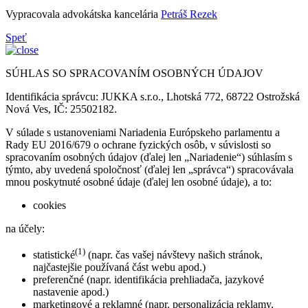
Vypracovala advokátska kancelária
Petráš Rezek
Speť
SÚHLAS SO SPRACOVANÍM OSOBNÝCH ÚDAJOV
Identifikácia správcu: JUKKA s.r.o., Lhotská 772, 68722 Ostrožská
Nová Ves, IČ: 25502182.
V súlade s ustanoveniami Nariadenia Európskeho parlamentu a
Rady EU 2016/679 o ochrane fyzických osôb, v súvislosti so
spracovaním osobných údajov (ďalej len „Nariadenie“) súhlasím s
týmto, aby uvedená spoločnosť (ďalej len „správca“) spracovávala
mnou poskytnuté osobné údaje (ďalej len osobné údaje), a to:
cookies
na účely:
(1)
statistické
(napr. čas vašej návštevy našich stránok,
najčastejšie používaná část webu apod.)
preferenčné (napr. identifikácia prehliadača, jazykové
nastavenie apod.)
marketingové a reklamné (napr. personalizácia reklamy,