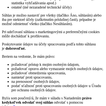
statistika vyhľadávania apod.)
ostatné (iné nezaradené technické účely)
Súhlas je možno nastaviť pre všetky (tlačítko Áno, súhlasím) alebo
iba pre niektoré účely (zaškrtnutím príslušnej časti), prípadne je
možné odmietnuť všetko (tlačítko Nesúhlasím).
Pri udeľovaní súhlasu s marketingovými a preferenčnými cookies
môže dochádzať k profilovaniu.
Poskytovanie údajov na účely spracovania podľa tohto súhlasu
je
dobrovoľné.
Beriem na vedomie, že mám právo:
požadovať prístup k mojim osobným údajom,
požadovať opravu alebo vymazanie mojich osobných údajov,
požadovať obmedzenia spracovania,
namietať proti spracovaniu,
na prenosnosť osobných údajov,
podať sťažnosť proti spracovaniu osobných údajov u Úradu
pre ochranu osobných údajov.
Byl/a som poučený/á, že mám v súladu s Nariadením
právo
kedykoľvek odvolať svoj súhlas
odvolať s pomocou