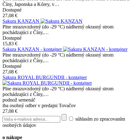
Číny, Japonska a Kórey, v…
Dostupné
27,08 €
Sakura KANZAN
Plne mrazuvzdorný (do -29 °C) nádherný okrasný strom
pochádzajúci z Číny,…
Dostupné
15,83 €
Sakura KANZAN - kontajner
Plne mrazuvzdorný (do -29 °C) nádherný okrasný strom
pochádzajúci z Číny,…
Dostupné
27,08 €
Sakura ROYAL BURGUNDII - kontajner
Plne mrazuvzdorný (do -29 °C) nádherný okrasný strom
pochádzajúci z Číny,…
podnož semenáč
iba osobný odber v predajni Tovačov
27,08 €
súhlasím zo zpracovaním
osobných údajov
o nákupe