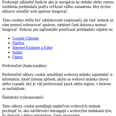
Poskytujú základné funkcie ako je navigácia na stránke alebo zmena
rozlišenia prehliadača podľa veľkosti vášho zariadenia. Bez týchto
súborov nemôže web správne fungovať.
Tieto cookies môžu byť zablokované (zakázané), ale časť stránok se
vám nemusí zobrazovať správne, niektoré časti dokonca nemusí
fungovať. Pokyny pre najčastejšie používané prehliadače nájdete tu:
Google Chrome
Firefox
Internet Explorer a Edge
Safari
Opera
Preferenčné (funkcionálne)
Preferenčné súbory cookie umožňujú webovej stránke zapamätať si
informácie, ktoré zmenia zpôsob, akým sa webová stránka chová
alebo vypadá, aký je váš preferovaný jazyk alebo region, v ktorom
sa nachádzate.
Štatistické (výkonnostné)
Tieto súbory cookie pomáhajú majiteľom webových stránok
pochopiť to, ako návštevníci interagujú s webovými stránkami tým,
že zbierajú a hlásia informácie, často anonymne.