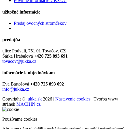
Povinné informácie UKZÚZ
užitočné informácie
Predaj ovocných stromčekov
predajňa
ulice Podvalí, 751 01 Tovačov, CZ
Šárka Hrabalová
+420 725 893 691
tovacov@jukka.cz
informácie k objednávkam
Eva Bartošová
+420 725 893 692
info@jukka.cz
Copyright ©
jukka.sk
2026 |
Nastavenie cookies
| Tvorba www
stránek
MACHIN.cz
Používame cookies
Aby zme vám uľahčili prechádzanie stránok, ponúkli prizpôsobený