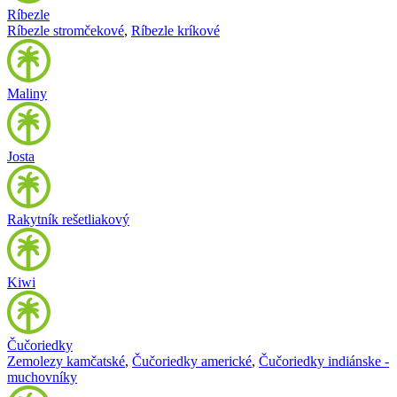
Ríbezle
Ríbezle stromčekové
,
Ríbezle kríkové
Maliny
Josta
Rakytník rešetliakový
Kiwi
Čučoriedky
Zemolezy kamčatské
,
Čučoriedky americké
,
Čučoriedky indiánske -
muchovníky