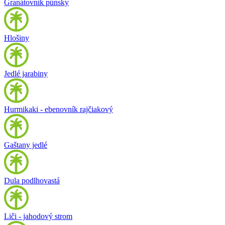
Granátovník púnsky
Hlošiny
Jedlé jarabiny
Hurmikaki - ebenovník rajčiakový
Gaštany jedlé
Dula podlhovastá
Liči - jahodový strom