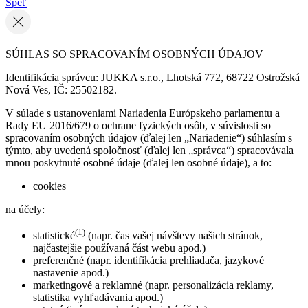
Speť
SÚHLAS SO SPRACOVANÍM OSOBNÝCH ÚDAJOV
Identifikácia správcu: JUKKA s.r.o., Lhotská 772, 68722 Ostrožská
Nová Ves, IČ: 25502182.
V súlade s ustanoveniami Nariadenia Európskeho parlamentu a
Rady EU 2016/679 o ochrane fyzických osôb, v súvislosti so
spracovaním osobných údajov (ďalej len „Nariadenie“) súhlasím s
týmto, aby uvedená spoločnosť (ďalej len „správca“) spracovávala
mnou poskytnuté osobné údaje (ďalej len osobné údaje), a to:
cookies
na účely:
(1)
statistické
(napr. čas vašej návštevy našich stránok,
najčastejšie používaná část webu apod.)
preferenčné (napr. identifikácia prehliadača, jazykové
nastavenie apod.)
marketingové a reklamné (napr. personalizácia reklamy,
statistika vyhľadávania apod.)