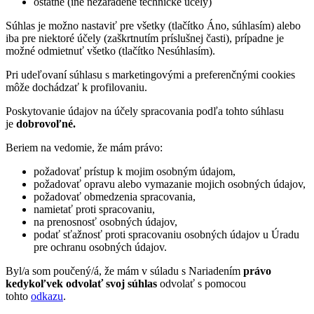
ostatné (iné nezaradené technické účely)
Súhlas je možno nastaviť pre všetky (tlačítko Áno, súhlasím) alebo
iba pre niektoré účely (zaškrtnutím príslušnej časti), prípadne je
možné odmietnuť všetko (tlačítko Nesúhlasím).
Pri udeľovaní súhlasu s marketingovými a preferenčnými cookies
môže dochádzať k profilovaniu.
Poskytovanie údajov na účely spracovania podľa tohto súhlasu
je
dobrovoľné.
Beriem na vedomie, že mám právo:
požadovať prístup k mojim osobným údajom,
požadovať opravu alebo vymazanie mojich osobných údajov,
požadovať obmedzenia spracovania,
namietať proti spracovaniu,
na prenosnosť osobných údajov,
podať sťažnosť proti spracovaniu osobných údajov u Úradu
pre ochranu osobných údajov.
Byl/a som poučený/á, že mám v súladu s Nariadením
právo
kedykoľvek odvolať svoj súhlas
odvolať s pomocou
tohto
odkazu
.