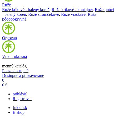
Ruže
Ruže kríkové - balený koreň
,
Ruže kríkové - kontajner
,
Ruže pnúci
- balený koreň
,
Ruže stromčekové
,
Ruže vráskavé
,
Ruže
pôdopokryvné
Orgován
Vŕba - okrasná
menný katalóg
Pouze dostupné
Dostupné a připravované
0
0 €
prihlásiť
Registrovat
Jukka.sk
E-shop