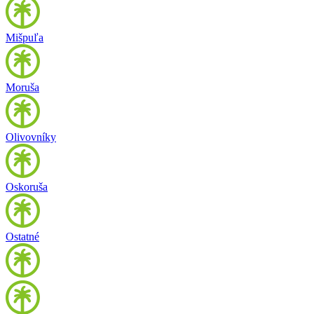
Mišpuľa
Moruša
Olivovníky
Oskoruša
Ostatné