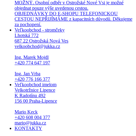
MOŽNÝ. Osobní odběr v Ostrožské Nové Vsi je možné
objednat pouze výše uvedenou cestou.
OBJEDNÁVKY DO E-SHOPU TELEFONICKOU
CESTOU NEPŘIJÍMÁME z kapacitních důvodů. Děkujeme
za pochopení.
Veľkoobchod - stromčeky
Lhotská 772
687 22 Ostrožská Nová Ves
velkoobchod@jukka.cz
Ing. Marek Mojdl
+420 774 647 197
Ing. Jan Vrba
+420 776 166 377
Veľkoobchod imelom
Velkotržnice Lipence
K Radotínu 492
156 00 Praha-Lipence
Mario Keck
+420 608 004 377
mario@jukka.cz
KONTAKTY