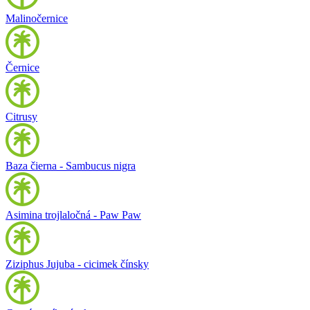
Malinočernice
Černice
Citrusy
Baza čierna - Sambucus nigra
Asimina trojlaločná - Paw Paw
Ziziphus Jujuba - cicimek čínsky