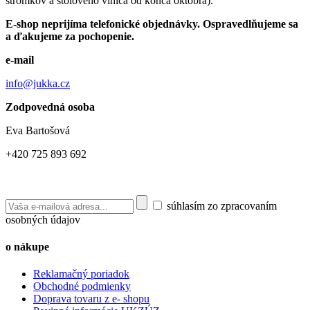
stromkov a stolového viniča od konca októbra).
E-shop neprijíma telefonické objednávky. Ospravedlňujeme sa
a ďakujeme za pochopenie.
e-mail
info@jukka.cz
Zodpovedná osoba
Eva Bartošová
+420 725 893 692
súhlasím zo zpracovaním
osobných údajov
o nákupe
Reklamačný poriadok
Obchodné podmienky
Doprava tovaru z e- shopu