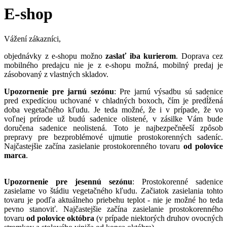
E-shop
Vážení zákazníci,
objednávky z e-shopu možno
zaslať iba kurierom
. Doprava cez
mobilného predajcu nie je z e-shopu možná, mobilný predaj je
zásobovaný z vlastných skladov.
Upozornenie pre jarnú sezónu
: Pre jarnú výsadbu sú sadenice
pred expedíciou uchované v chladných boxoch, čím je predĺžená
doba vegetačného kľudu. Je teda možné, že i v prípade, že vo
voľnej prírode už budú sadenice olistené, v zásilke Vám bude
doručena sadenice neolistená. Toto je najbezpečněeší zpôsob
prepravy pre bezproblémové ujmutie prostokorenných sadeníc.
Najčastejšie začína zasielanie prostokorenného tovaru
od polovice
marca
.
Upozornenie pre jesennú sezónu
: Prostokorenné sadenice
zasielame vo štádiu vegetačného kľudu. Začiatok zasielania tohto
tovaru je podľa aktuálneho priebehu teplot - nie je možné ho teda
pevno stanoviť. Najčastejšie začína zasielanie prostokorenného
tovaru
od polovice októbra
(v prípade niektorých druhov ovocných