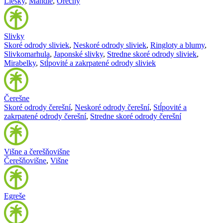
Liesky
,
Mandle
,
Orechy
Slivky
Skoré odrody sliviek
,
Neskoré odrody sliviek
,
Ringloty a blumy
,
Slivkomarhula
,
Japonské slivky
,
Stredne skoré odrody sliviek
,
Mirabelky
,
Stĺpovité a zakrpatené odrody sliviek
Čerešne
Skoré odrody čerešní
,
Neskoré odrody čerešní
,
Stĺpovité a
zakrpatené odrody čerešní
,
Stredne skoré odrody čerešní
Višne a čerešňovišne
Čerešňovišne
,
Višne
Egreše