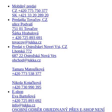
Mobilný predaj
CZ +420 775 750 377
SK +421 33 20 289 20
Predajňa Tovačov, CZ
ulice Podvalí
751 01 Tovačov
Šárka Hrabalová
+ 420 725 893 691
tovacov@jukka.cz
Predaj v Ostrožskej Novej Vsi, CZ
Lhotská 772
687 22 Ostrožská Nová Ves
obchod@jukka.cz
Tamara Matoušková
+420 773 538 377
Nikola Kotačková
+420 730 990 395
E-shop
Eva Bartošová
+420 725 893 692
info@jukka.cz
OSOBNÍ ODBĚR OBJEDNANÝ PŘES E-SHOP NENÍ