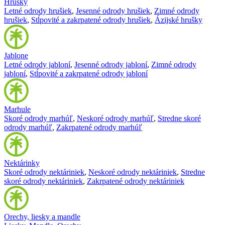
Hrušky
Letné odrody hrušiek
,
Jesenné odrody hrušiek
,
Zimné odrody
hrušiek
,
Stĺpovité a zakrpatené odrody hrušiek
,
Ázijské hrušky
Jablone
Letné odrody jabloní
,
Jesenné odrody jabloní
,
Zimné odrody
jabloní
,
Stĺpovité a zakrpatené odrody jabloní
Marhule
Skoré odrody marhúľ
,
Neskoré odrody marhúľ
,
Stredne skoré
odrody marhúľ
,
Zakrpatené odrody marhúľ
Nektárinky
Skoré odrody nektáriniek
,
Neskoré odrody nektáriniek
,
Stredne
skoré odrody nektáriniek
,
Zakrpatené odrody nektáriniek
Orechy, liesky a mandle