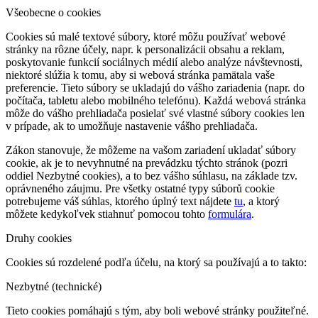
Všeobecne o cookies
Cookies sú malé textové súbory, ktoré môžu používať webové
stránky na rôzne účely, napr. k personalizácii obsahu a reklam,
poskytovanie funkcií sociálnych médií alebo analýze návštevnosti,
niektoré slúžia k tomu, aby si webová stránka pamätala vaše
preferencie. Tieto súbory se ukladajú do vášho zariadenia (napr. do
počítača, tabletu alebo mobilného telefónu). Každá webová stránka
môže do vášho prehliadača posielať své vlastné súbory cookies len
v prípade, ak to umožňuje nastavenie vášho prehliadača.
Zákon stanovuje, že môžeme na vašom zariadení ukladať súbory
cookie, ak je to nevyhnutné na prevádzku týchto stránok (pozri
oddiel Nezbytné cookies), a to bez vášho súhlasu, na základe tzv.
oprávneného záujmu. Pre všetky ostatné typy súborů cookie
potrebujeme váš súhlas, ktorého úplný text nájdete
tu
, a ktorý
môžete kedykoľvek stiahnuť pomocou tohto
formulára
.
Druhy cookies
Cookies sú rozdelené podľa účelu, na ktorý sa používajú a to takto:
Nezbytné (technické)
Tieto cookies pomáhajú s tým, aby boli webové stránky použiteľné.