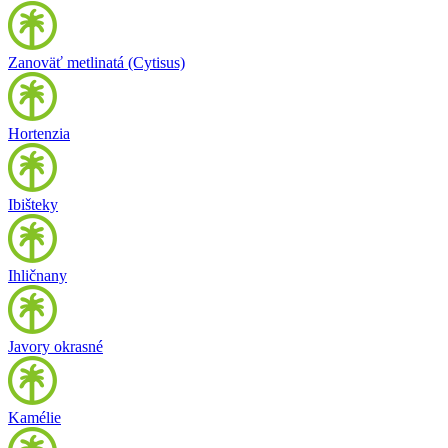
Zanoväť metlinatá (Cytisus)
Hortenzia
Ibišteky
Ihličnany
Javory okrasné
Kamélie