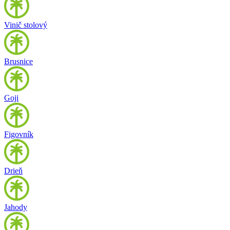
Vinič stolový
Brusnice
Goji
Figovník
Drieň
Jahody