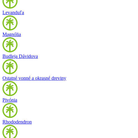
Levanduľa
Magnólia
Budleja Dávidova
Ostatné vonné a okrasné dreviny
Pivónia
Rhododendron