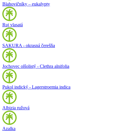
Blahovičníky – eukalypty
Ruj vlasatá
SAKURA - okrasná čerešňa
Jochovec olšolistý - Clethra alnifolia
Pukol indický - Lagerstroemia indica
Albizia ružová
Azalka