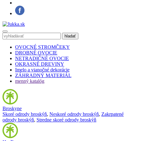
OVOCNÉ STROMČEKY
DROBNÉ OVOCIE
NETRADIČNÉ OVOCIE
OKRASNÉ DREVINY
Imelo a vianočné dekorácie
ZÁHRADNÝ MATERIÁL
menný katalóg
Broskyne
Skoré odrody broskýň
,
Neskoré odrody broskýň
,
Zakrpatené
odrody broskýň
,
Stredne skoré odrody broskýň