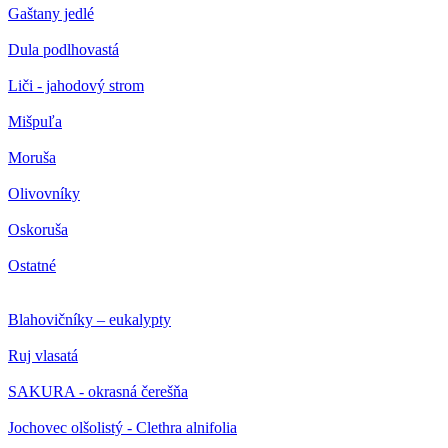
Gaštany jedlé
Dula podlhovastá
Liči - jahodový strom
Mišpuľa
Moruša
Olivovníky
Oskoruša
Ostatné
Blahovičníky – eukalypty
Ruj vlasatá
SAKURA - okrasná čerešňa
Jochovec olšolistý - Clethra alnifolia