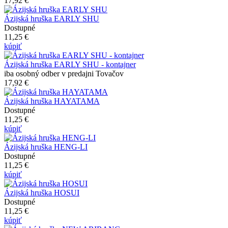
17,92 €
Ázijská hruška EARLY SHU
Dostupné
11,25 €
kúpiť
Ázijská hruška EARLY SHU - kontajner
iba osobný odber v predajni Tovačov
17,92 €
Ázijská hruška HAYATAMA
Dostupné
11,25 €
kúpiť
Ázijská hruška HENG-LI
Dostupné
11,25 €
kúpiť
Ázijská hruška HOSUI
Dostupné
11,25 €
kúpiť