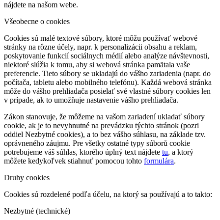
nájdete na našom webe.
Všeobecne o cookies
Cookies sú malé textové súbory, ktoré môžu používať webové
stránky na rôzne účely, napr. k personalizácii obsahu a reklam,
poskytovanie funkcií sociálnych médií alebo analýze návštevnosti,
niektoré slúžia k tomu, aby si webová stránka pamätala vaše
preferencie. Tieto súbory se ukladajú do vášho zariadenia (napr. do
počítača, tabletu alebo mobilného telefónu). Každá webová stránka
môže do vášho prehliadača posielať své vlastné súbory cookies len
v prípade, ak to umožňuje nastavenie vášho prehliadača.
Zákon stanovuje, že môžeme na vašom zariadení ukladať súbory
cookie, ak je to nevyhnutné na prevádzku týchto stránok (pozri
oddiel Nezbytné cookies), a to bez vášho súhlasu, na základe tzv.
oprávneného záujmu. Pre všetky ostatné typy súborů cookie
potrebujeme váš súhlas, ktorého úplný text nájdete
tu
, a ktorý
môžete kedykoľvek stiahnuť pomocou tohto
formulára
.
Druhy cookies
Cookies sú rozdelené podľa účelu, na ktorý sa používajú a to takto:
Nezbytné (technické)