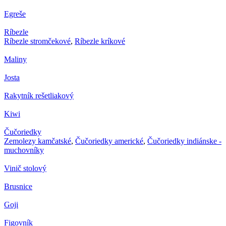
Egreše
Ríbezle
Ríbezle stromčekové
,
Ríbezle kríkové
Maliny
Josta
Rakytník rešetliakový
Kiwi
Čučoriedky
Zemolezy kamčatské
,
Čučoriedky americké
,
Čučoriedky indiánske -
muchovníky
Vinič stolový
Brusnice
Goji
Figovník