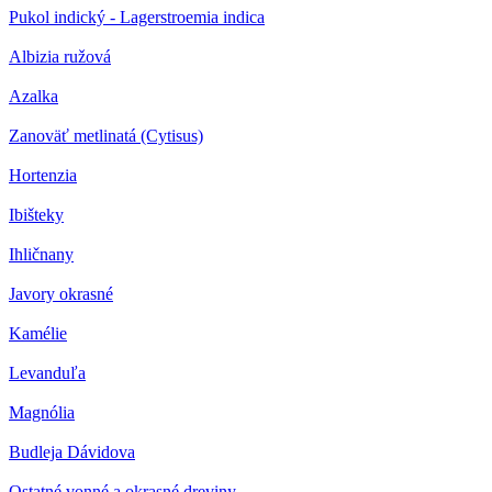
Pukol indický - Lagerstroemia indica
Albizia ružová
Azalka
Zanoväť metlinatá (Cytisus)
Hortenzia
Ibišteky
Ihličnany
Javory okrasné
Kamélie
Levanduľa
Magnólia
Budleja Dávidova
Ostatné vonné a okrasné dreviny