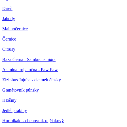
Drieň
Jahody
Malinočernice
Černice
Citrusy
Baza čierna - Sambucus nigra
Asimina trojlaločná - Paw Paw
Ziziphus Jujuba - cicimek čínsky
Granátovník púnsky
Hlošiny
Jedlé jarabiny
Hurmikaki - ebenovník rajčiakový