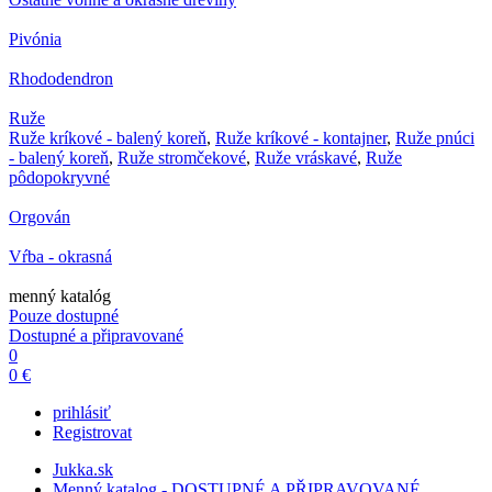
Pivónia
Rhododendron
Ruže
Ruže kríkové - balený koreň
,
Ruže kríkové - kontajner
,
Ruže pnúci
- balený koreň
,
Ruže stromčekové
,
Ruže vráskavé
,
Ruže
pôdopokryvné
Orgován
Vŕba - okrasná
menný katalóg
Pouze dostupné
Dostupné a připravované
0
0 €
prihlásiť
Registrovat
Jukka.sk
Menný katalog - DOSTUPNÉ A PŘIPRAVOVANÉ