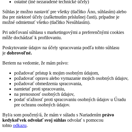
ostatné (iné nezaradené technické účely)
Súhlas je možno nastaviť pre všetky (tlačítko Áno, súhlasím) alebo
iba pre niektoré účely (zaškrtnutím príslušnej časti), prípadne je
možné odmietnuť všetko (tlačítko Nesúhlasím).
Pri udeľovaní súhlasu s marketingovými a preferenčnými cookies
môže dochádzať k profilovaniu.
Poskytovanie údajov na účely spracovania podľa tohto súhlasu
je
dobrovoľné.
Beriem na vedomie, že mám právo:
požadovať prístup k mojim osobným údajom,
požadovať opravu alebo vymazanie mojich osobných údajov,
požadovať obmedzenia spracovania,
namietať proti spracovaniu,
na prenosnosť osobných údajov,
podať sťažnosť proti spracovaniu osobných údajov u Úradu
pre ochranu osobných údajov.
Byl/a som poučený/á, že mám v súladu s Nariadením
právo
kedykoľvek odvolať svoj súhlas
odvolať s pomocou
tohto
odkazu
.