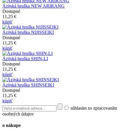
Ázijská hruška NEW ARIRANG
Dostupné
11,25 €
kúpiť
Ázijská hruška NIJISSEIKI
Dostupné
11,25 €
kúpiť
Ázijská hruška SHIN-LI
Dostupné
11,25 €
kúpiť
Ázijská hruška SHINSEIKI
Dostupné
11,25 €
kúpiť
súhlasím zo zpracovaním
osobných údajov
o nákupe