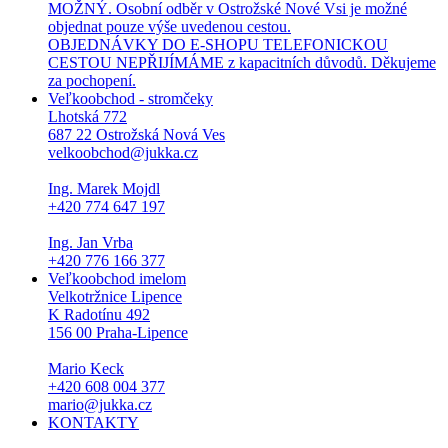
MOŽNÝ. Osobní odběr v Ostrožské Nové Vsi je možné
objednat pouze výše uvedenou cestou.
OBJEDNÁVKY DO E-SHOPU TELEFONICKOU
CESTOU NEPŘIJÍMÁME z kapacitních důvodů. Děkujeme
za pochopení.
Veľkoobchod - stromčeky
Lhotská 772
687 22 Ostrožská Nová Ves
velkoobchod@jukka.cz
Ing. Marek Mojdl
+420 774 647 197
Ing. Jan Vrba
+420 776 166 377
Veľkoobchod imelom
Velkotržnice Lipence
K Radotínu 492
156 00 Praha-Lipence
Mario Keck
+420 608 004 377
mario@jukka.cz
KONTAKTY