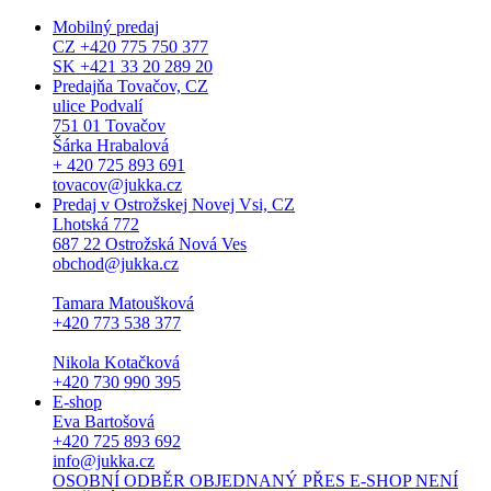
Mobilný predaj
CZ +420 775 750 377
SK +421 33 20 289 20
Predajňa Tovačov, CZ
ulice Podvalí
751 01 Tovačov
Šárka Hrabalová
+ 420 725 893 691
tovacov@jukka.cz
Predaj v Ostrožskej Novej Vsi, CZ
Lhotská 772
687 22 Ostrožská Nová Ves
obchod@jukka.cz
Tamara Matoušková
+420 773 538 377
Nikola Kotačková
+420 730 990 395
E-shop
Eva Bartošová
+420 725 893 692
info@jukka.cz
OSOBNÍ ODBĚR OBJEDNANÝ PŘES E-SHOP NENÍ