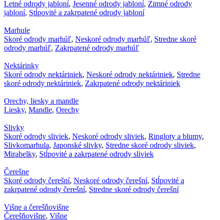
Letné odrody jabloní
,
Jesenné odrody jabloní
,
Zimné odrody
jabloní
,
Stĺpovité a zakrpatené odrody jabloní
Marhule
Skoré odrody marhúľ
,
Neskoré odrody marhúľ
,
Stredne skoré
odrody marhúľ
,
Zakrpatené odrody marhúľ
Nektárinky
Skoré odrody nektáriniek
,
Neskoré odrody nektáriniek
,
Stredne
skoré odrody nektáriniek
,
Zakrpatené odrody nektáriniek
Orechy, liesky a mandle
Liesky
,
Mandle
,
Orechy
Slivky
Skoré odrody sliviek
,
Neskoré odrody sliviek
,
Ringloty a blumy
,
Slivkomarhula
,
Japonské slivky
,
Stredne skoré odrody sliviek
,
Mirabelky
,
Stĺpovité a zakrpatené odrody sliviek
Čerešne
Skoré odrody čerešní
,
Neskoré odrody čerešní
,
Stĺpovité a
zakrpatené odrody čerešní
,
Stredne skoré odrody čerešní
Višne a čerešňovišne
Čerešňovišne
,
Višne