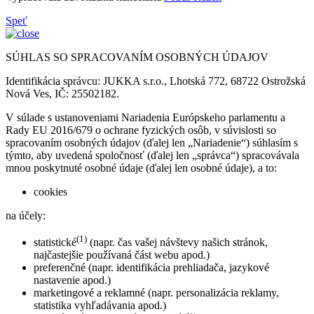
Speť
SÚHLAS SO SPRACOVANÍM OSOBNÝCH ÚDAJOV
Identifikácia správcu: JUKKA s.r.o., Lhotská 772, 68722 Ostrožská
Nová Ves, IČ: 25502182.
V súlade s ustanoveniami Nariadenia Európskeho parlamentu a
Rady EU 2016/679 o ochrane fyzických osôb, v súvislosti so
spracovaním osobných údajov (ďalej len „Nariadenie“) súhlasím s
týmto, aby uvedená spoločnosť (ďalej len „správca“) spracovávala
mnou poskytnuté osobné údaje (ďalej len osobné údaje), a to:
cookies
na účely:
(1)
statistické
(napr. čas vašej návštevy našich stránok,
najčastejšie používaná část webu apod.)
preferenčné (napr. identifikácia prehliadača, jazykové
nastavenie apod.)
marketingové a reklamné (napr. personalizácia reklamy,
statistika vyhľadávania apod.)