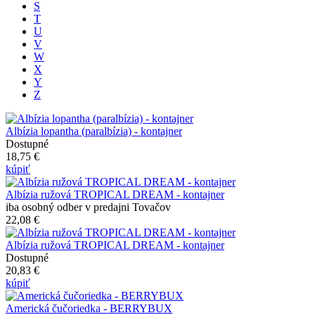
S
T
U
V
W
X
Y
Z
Albízia lopantha (paralbízia) - kontajner
Dostupné
18,75 €
kúpiť
Albízia ružová TROPICAL DREAM - kontajner
iba osobný odber v predajni Tovačov
22,08 €
Albízia ružová TROPICAL DREAM - kontajner
Dostupné
20,83 €
kúpiť
Americká čučoriedka - BERRYBUX