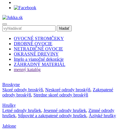
OVOCNÉ STROMČEKY
DROBNÉ OVOCIE
NETRADIČNÉ OVOCIE
OKRASNÉ DREVINY
Imelo a vianočné dekorácie
ZÁHRADNÝ MATERIÁL
menný katalóg
Broskyne
Skoré odrody broskýň
,
Neskoré odrody broskýň
,
Zakrpatené
odrody broskýň
,
Stredne skoré odrody broskýň
Hrušky
Letné odrody hrušiek
,
Jesenné odrody hrušiek
,
Zimné odrody
hrušiek
,
Stĺpovité a zakrpatené odrody hrušiek
,
Ázijské hrušky
Jablone