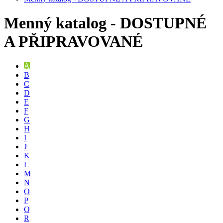
Menný katalog - DOSTUPNÉ
A PŘIPRAVOVANÉ
A
B
C
D
E
F
G
H
I
J
K
L
M
N
O
P
Q
R