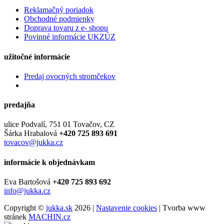
Reklamačný poriadok
Obchodné podmienky
Doprava tovaru z e- shopu
Povinné informácie UKZÚZ
užitočné informácie
Predaj ovocných stromčekov
predajňa
ulice Podvalí, 751 01 Tovačov, CZ
Šárka Hrabalová
+420 725 893 691
tovacov@jukka.cz
informácie k objednávkam
Eva Bartošová
+420 725 893 692
info@jukka.cz
Copyright ©
jukka.sk
2026 |
Nastavenie cookies
| Tvorba www
stránek
MACHIN.cz