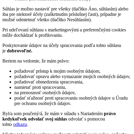
Súhlas je možno nastaviť pre všetky (tlačítko Áno, súhlasím) alebo
iba pre niektoré účely (zaškrtnutím príslušnej časti), prípadne je
možné odmietnuť všetko (tlačítko Nesúhlasím).
Pri udeľovaní súhlasu s marketingovými a preferenčnými cookies
môže dochádzať k profilovaniu.
Poskytovanie údajov na účely spracovania podľa tohto súhlasu
je
dobrovoľné.
Beriem na vedomie, že mám právo:
požadovať prístup k mojim osobným údajom,
požadovať opravu alebo vymazanie mojich osobných údajov,
požadovať obmedzenia spracovania,
namietať proti spracovaniu,
na prenosnosť osobných údajov,
podať sťažnosť proti spracovaniu osobných údajov u Úradu
pre ochranu osobných údajov.
Byl/a som poučený/á, že mám v súladu s Nariadením
právo
kedykoľvek odvolať svoj súhlas
odvolať s pomocou
tohto
odkazu
.