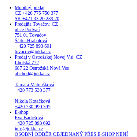
Mobilný predaj
CZ +420 775 750 377
SK +421 33 20 289 20
Predajňa Tovačov, CZ
ulice Podvalí
751 01 Tovačov
Šárka Hrabalová
+ 420 725 893 691
tovacov@jukka.cz
Predaj v Ostrožskej Novej Vsi, CZ
Lhotská 772
687 22 Ostrožská Nová Ves
obchod@jukka.cz
Tamara Matoušková
+420 773 538 377
Nikola Kotačková
+420 730 990 395
E-shop
Eva Bartošová
+420 725 893 692
info@jukka.cz
OSOBNÍ ODBĚR OBJEDNANÝ PŘES E-SHOP NENÍ