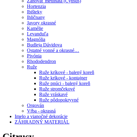
Zanoväť metlinatá (Cytisus)
Hortenzia
Ibišteky
Ihličnany
Javory okrasné
Kamélie
Levanduľa
Magnólia
Budleja Dávidova
Ostatné vonné a okrasné…
Pivónia
Rhododendron
Ruže
Ruže kríkové - balený koreň
Ruže kríkové - kontajner
Ruže pnúci - balený koreň
Ruže stromčekové
Ruže vráskavé
Ruže pôdopokryvné
Orgován
Vŕba - okrasná
Imelo a vianočné dekorácie
ZÁHRADNÝ MATERIÁL
Citrusy