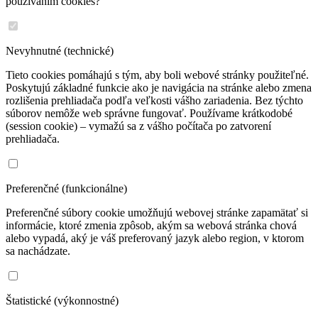
používaním cookies?
Nevyhnutné (technické)
Tieto cookies pomáhajú s tým, aby boli webové stránky použiteľné.
Poskytujú základné funkcie ako je navigácia na stránke alebo zmena
rozlišenia prehliadača podľa veľkosti vášho zariadenia. Bez týchto
súborov nemôže web správne fungovať. Používame krátkodobé
(session cookie) – vymažú sa z vášho počítača po zatvorení
prehliadača.
Preferenčné (funkcionálne)
Preferenčné súbory cookie umožňujú webovej stránke zapamätať si
informácie, ktoré zmenia zpôsob, akým sa webová stránka chová
alebo vypadá, aký je váš preferovaný jazyk alebo region, v ktorom
sa nachádzate.
Štatistické (výkonnostné)