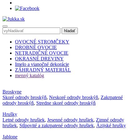
OVOCNÉ STROMČEKY
DROBNÉ OVOCIE
NETRADIČNÉ OVOCIE
OKRASNÉ DREVINY
Imelo a vianočné dekorácie
ZÁHRADNÝ MATERIÁL
menný katalóg
Broskyne
Skoré odrody broskýň
,
Neskoré odrody broskýň
,
Zakrpatené
odrody broskýň
,
Stredne skoré odrody broskýň
Hrušky
Letné odrody hrušiek
,
Jesenné odrody hrušiek
,
Zimné odrody
hrušiek
,
Stĺpovité a zakrpatené odrody hrušiek
,
Ázijské hrušky
Jablone