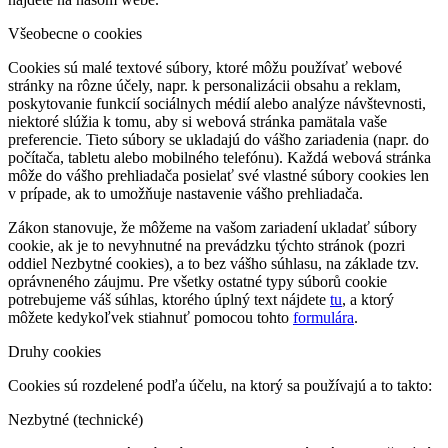
Všeobecne o cookies
Cookies sú malé textové súbory, ktoré môžu používať webové
stránky na rôzne účely, napr. k personalizácii obsahu a reklam,
poskytovanie funkcií sociálnych médií alebo analýze návštevnosti,
niektoré slúžia k tomu, aby si webová stránka pamätala vaše
preferencie. Tieto súbory se ukladajú do vášho zariadenia (napr. do
počítača, tabletu alebo mobilného telefónu). Každá webová stránka
môže do vášho prehliadača posielať své vlastné súbory cookies len
v prípade, ak to umožňuje nastavenie vášho prehliadača.
Zákon stanovuje, že môžeme na vašom zariadení ukladať súbory
cookie, ak je to nevyhnutné na prevádzku týchto stránok (pozri
oddiel Nezbytné cookies), a to bez vášho súhlasu, na základe tzv.
oprávneného záujmu. Pre všetky ostatné typy súborů cookie
potrebujeme váš súhlas, ktorého úplný text nájdete
tu
, a ktorý
môžete kedykoľvek stiahnuť pomocou tohto
formulára
.
Druhy cookies
Cookies sú rozdelené podľa účelu, na ktorý sa používajú a to takto:
Nezbytné (technické)