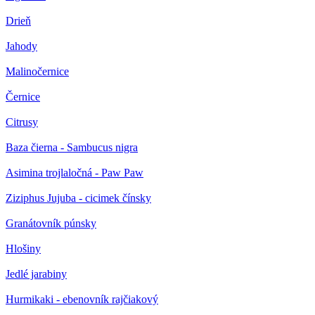
Drieň
Jahody
Malinočernice
Černice
Citrusy
Baza čierna - Sambucus nigra
Asimina trojlaločná - Paw Paw
Ziziphus Jujuba - cicimek čínsky
Granátovník púnsky
Hlošiny
Jedlé jarabiny
Hurmikaki - ebenovník rajčiakový