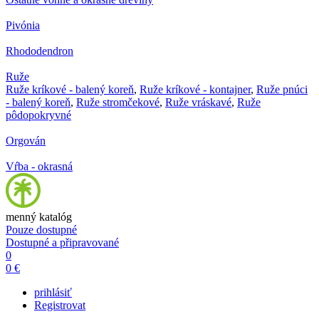
Pivónia
Rhododendron
Ruže
Ruže kríkové - balený koreň
,
Ruže kríkové - kontajner
,
Ruže pnúci
- balený koreň
,
Ruže stromčekové
,
Ruže vráskavé
,
Ruže
pôdopokryvné
Orgován
Vŕba - okrasná
menný katalóg
Pouze dostupné
Dostupné a připravované
0
0 €
prihlásiť
Registrovat