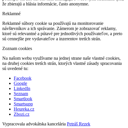
že zbierajú a hlásia informácie, často anonymne.
Reklamné
Reklamné súbory cookie sa používajú na monitorovanie
návštevníkov a ich správanie. Zámerom je zobrazovať reklamy,
ktoré sú relevantné a pútavé pre jednotlivých používateľov, a preto
sú cennejšie pre vydavateľov a inzerentov tretích strán.
Zoznam cookies
Na našom webu využívame na jednej strane naše vlastné cookies,
na druhej cookies tretích strán, ktorých vlastné zásady spracovania
sú uvedené tu:
Facebook
Google
LinkedIn
Seznam
Smartlook
Smartsupp
Heureka.cz
Zbozi.cz
Vypracovala advokátska kancelária
Petráš Rezek