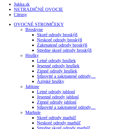
Jukka.sk
NETRADIČNÉ OVOCIE
Citrusy
OVOCNÉ STROMČEKY
Broskyne
Skoré odrody broskýň
Neskoré odrody broskýň
Zakrpatené odrody broskýň
Stredne skoré odrody broskýň
Hrušky
Letné odrody hrušiek
Jesenné odrody hrušiek
Zimné odrody hrušiek
Stĺpovité a zakrpatené odrody…
Ázijské hrušky
Jablone
Letné odrody jabloní
Jesenné odrody jabloní
Zimné odrody jabloní
Stĺpovité a zakrpatené odrody…
Marhule
Skoré odrody marhúľ
Neskoré odrody marhúľ
Stredne skoré odrody marhúľ