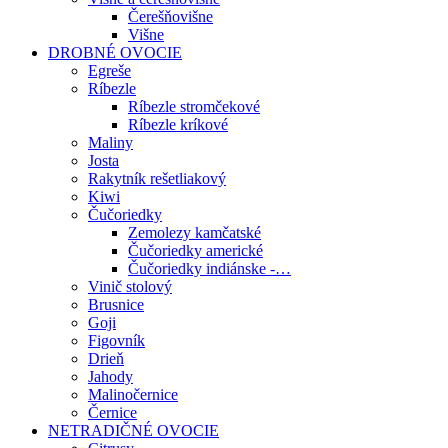
Čerešňovišne
Višne
DROBNÉ OVOCIE
Egreše
Ríbezle
Ríbezle stromčekové
Ríbezle kríkové
Maliny
Josta
Rakytník rešetliakový
Kiwi
Čučoriedky
Zemolezy kamčatské
Čučoriedky americké
Čučoriedky indiánske -…
Vinič stolový
Brusnice
Goji
Figovník
Drieň
Jahody
Malinočernice
Černice
NETRADIČNÉ OVOCIE