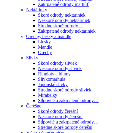
Zakrpatené odrody marhúľ
Nektárinky
Skoré odrody nektáriniek
Neskoré odrody nektáriniek
Stredne skoré odrody…
Zakrpatené odrody nektáriniek
Orechy, liesky a mandle
Liesky
Mandle
Orechy
Slivky
Skoré odrody sliviek
Neskoré odrody sliviek
Ringloty a blumy
Slivkomarhula
Japonské slivky
Stredne skoré odrody sliviek
Mirabelky
Stĺpovité a zakrpatené odrody…
Čerešne
Skoré odrody čerešní
Neskoré odrody čerešní
Stĺpovité a zakrpatené odrody…
Stredne skoré odrody čerešní
Višne a čerešňovišne