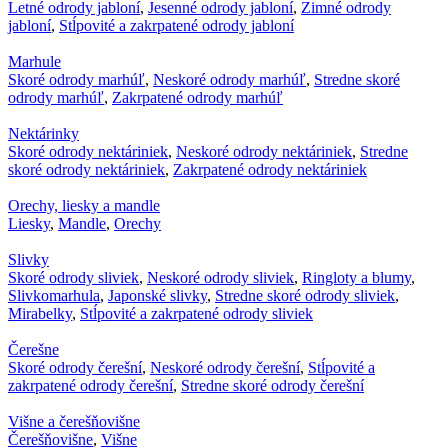
Letné odrody jabloní
,
Jesenné odrody jabloní
,
Zimné odrody
jabloní
,
Stĺpovité a zakrpatené odrody jabloní
Marhule
Skoré odrody marhúľ
,
Neskoré odrody marhúľ
,
Stredne skoré
odrody marhúľ
,
Zakrpatené odrody marhúľ
Nektárinky
Skoré odrody nektáriniek
,
Neskoré odrody nektáriniek
,
Stredne
skoré odrody nektáriniek
,
Zakrpatené odrody nektáriniek
Orechy, liesky a mandle
Liesky
,
Mandle
,
Orechy
Slivky
Skoré odrody sliviek
,
Neskoré odrody sliviek
,
Ringloty a blumy
,
Slivkomarhula
,
Japonské slivky
,
Stredne skoré odrody sliviek
,
Mirabelky
,
Stĺpovité a zakrpatené odrody sliviek
Čerešne
Skoré odrody čerešní
,
Neskoré odrody čerešní
,
Stĺpovité a
zakrpatené odrody čerešní
,
Stredne skoré odrody čerešní
Višne a čerešňovišne
Čerešňovišne
,
Višne