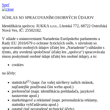
Speť
SÚHLAS SO SPRACOVANÍM OSOBNÝCH ÚDAJOV
Identifikácia správcu: JUKKA s.r.o., Lhotská 772, 68722 Ostrožská
Nová Ves, IČ: 25502182.
V súlade s ustanoveniami Nariadenia Európskeho parlamentu a
Rady EU 2016/679 o ochrane fyzických osôb, v súvislosti so
spracovaním osobných údajov (ďalej len „Nariadenie“) súhlasím s
týmto, aby uvedená spoločnosť (ďalej len „správca“) spracovávala
mnou poskytnuté osobné údaje (ďalej len osobné údaje), a to:
cookies
na účely:
(1)
statistické
(napr. čas vašej návštevy našich stránok,
najčastejšie používaná část webu apod.)
preferenčné (napr. identifikácia prehliadača, jazykové
nastavenie apod.)
marketingové a reklamné (napr. personalizácia reklamy,
statistika vyhľadávania apod.)
ostatné (iné nezaradené technické účely)