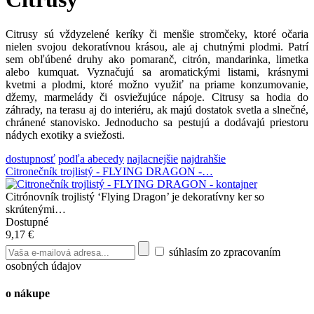
Citrusy sú vždyzelené keríky či menšie stromčeky, ktoré očaria
nielen svojou dekoratívnou krásou, ale aj chutnými plodmi. Patrí
sem obľúbené druhy ako pomaranč, citrón, mandarinka, limetka
alebo kumquat. Vyznačujú sa aromatickými listami, krásnymi
kvetmi a plodmi, ktoré možno využiť na priame konzumovanie,
džemy, marmelády či osviežujúce nápoje. Citrusy sa hodia do
záhrady, na terasu aj do interiéru, ak majú dostatok svetla a slnečné,
chránené stanovisko. Jednoducho sa pestujú a dodávajú priestoru
nádych exotiky a sviežosti.
dostupnosť
podľa abecedy
najlacnejšie
najdrahšie
Citronečník trojlistý - FLYING DRAGON -…
Citrónovník trojlistý ‘Flying Dragon’ je dekoratívny ker so
skrútenými…
Dostupné
9,17 €
súhlasím zo zpracovaním
osobných údajov
o nákupe