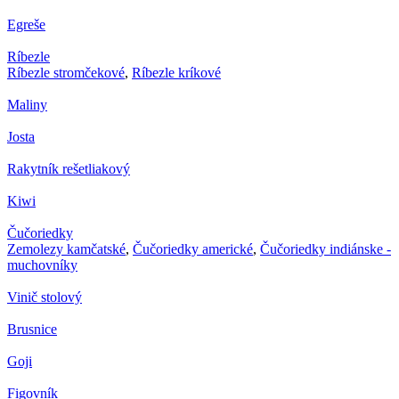
Egreše
Ríbezle
Ríbezle stromčekové
,
Ríbezle kríkové
Maliny
Josta
Rakytník rešetliakový
Kiwi
Čučoriedky
Zemolezy kamčatské
,
Čučoriedky americké
,
Čučoriedky indiánske -
muchovníky
Vinič stolový
Brusnice
Goji
Figovník