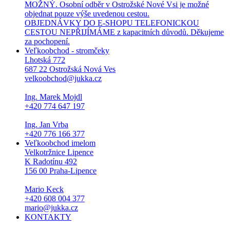
MOŽNÝ. Osobní odběr v Ostrožské Nové Vsi je možné
objednat pouze výše uvedenou cestou.
OBJEDNÁVKY DO E-SHOPU TELEFONICKOU
CESTOU NEPŘIJÍMÁME z kapacitních důvodů. Děkujeme
za pochopení.
Veľkoobchod - stromčeky
Lhotská 772
687 22 Ostrožská Nová Ves
velkoobchod@jukka.cz
Ing. Marek Mojdl
+420 774 647 197
Ing. Jan Vrba
+420 776 166 377
Veľkoobchod imelom
Velkotržnice Lipence
K Radotínu 492
156 00 Praha-Lipence
Mario Keck
+420 608 004 377
mario@jukka.cz
KONTAKTY