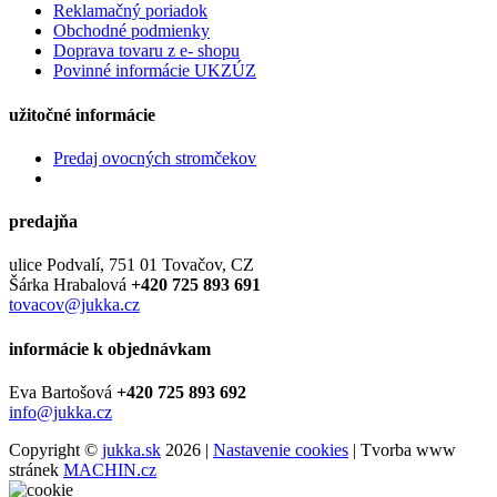
Reklamačný poriadok
Obchodné podmienky
Doprava tovaru z e- shopu
Povinné informácie UKZÚZ
užitočné informácie
Predaj ovocných stromčekov
predajňa
ulice Podvalí, 751 01 Tovačov, CZ
Šárka Hrabalová
+420 725 893 691
tovacov@jukka.cz
informácie k objednávkam
Eva Bartošová
+420 725 893 692
info@jukka.cz
Copyright ©
jukka.sk
2026 |
Nastavenie cookies
| Tvorba www
stránek
MACHIN.cz