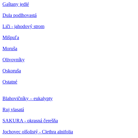
Gaštany jedlé
Dula podlhovastá
Liči - jahodový strom
Mišpuľa
Moruša
Olivovníky
Oskoruša
Ostatné
Blahovičníky – eukalypty
Ruj vlasatá
SAKURA - okrasná čerešňa
Jochovec olšolistý - Clethra alnifolia