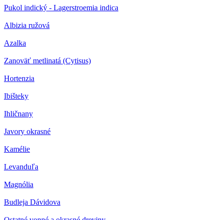
Pukol indický - Lagerstroemia indica
Albizia ružová
Azalka
Zanoväť metlinatá (Cytisus)
Hortenzia
Ibišteky
Ihličnany
Javory okrasné
Kamélie
Levanduľa
Magnólia
Budleja Dávidova
Ostatné vonné a okrasné dreviny