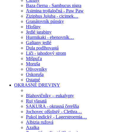
Citrusy
Baza čierna - Sambucus nigra
Asimina trojlaločná - Paw Paw
Ziziphus Jujuba - cicimek…
Granátovník púnsky
Hlošiny
Jedlé jarabiny
Hurmikaki - ebenovník…
Gaštany jedlé
Dula podlhovastá
Liči - jahodový strom
Mišpuľa
Moruša
Olivovníky
Oskoruša
Ostatné
OKRASNÉ DREVINY
Blahovičníky – eukalypty
Ruj vlasatá
SAKURA - okrasná čerešňa
Jochovec olšolistý - Clethra…
Pukol indický - Lagerstroemia…
Albizia ružová
Azalka