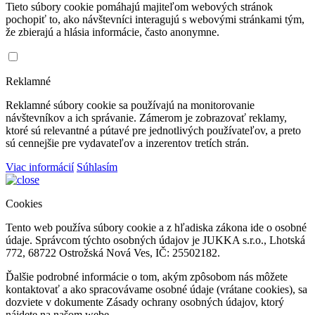
Tieto súbory cookie pomáhajú majiteľom webových stránok
pochopiť to, ako návštevníci interagujú s webovými stránkami tým,
že zbierajú a hlásia informácie, často anonymne.
Reklamné
Reklamné súbory cookie sa používajú na monitorovanie
návštevníkov a ich správanie. Zámerom je zobrazovať reklamy,
ktoré sú relevantné a pútavé pre jednotlivých používateľov, a preto
sú cennejšie pre vydavateľov a inzerentov tretích strán.
Viac informácií
Súhlasím
Cookies
Tento web používa súbory cookie a z hľadiska zákona ide o osobné
údaje. Správcom týchto osobných údajov je JUKKA s.r.o., Lhotská
772, 68722 Ostrožská Nová Ves, IČ: 25502182.
Ďalšie podrobné informácie o tom, akým zpôsobom nás môžete
kontaktovať a ako spracovávame osobné údaje (vrátane cookies), sa
dozviete v dokumente Zásady ochrany osobných údajov, ktorý
nájdete na našom webe.