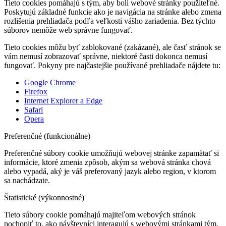
Tieto cookies pomáhajú s tým, aby boli webové stránky použiteľné.
Poskytujú základné funkcie ako je navigácia na stránke alebo zmena
rozlišenia prehliadača podľa veľkosti vášho zariadenia. Bez týchto
súborov nemôže web správne fungovať.
Tieto cookies môžu byť zablokované (zakázané), ale časť stránok se
vám nemusí zobrazovať správne, niektoré časti dokonca nemusí
fungovať. Pokyny pre najčastejšie používané prehliadače nájdete tu:
Google Chrome
Firefox
Internet Explorer a Edge
Safari
Opera
Preferenčné (funkcionálne)
Preferenčné súbory cookie umožňujú webovej stránke zapamätať si
informácie, ktoré zmenia zpôsob, akým sa webová stránka chová
alebo vypadá, aký je váš preferovaný jazyk alebo region, v ktorom
sa nachádzate.
Štatistické (výkonnostné)
Tieto súbory cookie pomáhajú majiteľom webových stránok
pochopiť to, ako návštevníci interagujú s webovými stránkami tým,