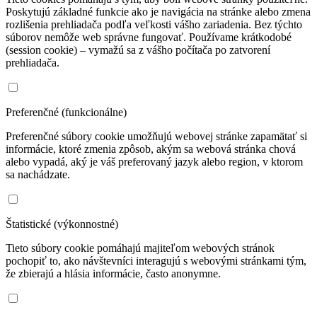
Poskytujú základné funkcie ako je navigácia na stránke alebo zmena
rozlišenia prehliadača podľa veľkosti vášho zariadenia. Bez týchto
súborov nemôže web správne fungovať. Používame krátkodobé
(session cookie) – vymažú sa z vášho počítača po zatvorení
prehliadača.
Preferenčné (funkcionálne)
Preferenčné súbory cookie umožňujú webovej stránke zapamätať si
informácie, ktoré zmenia zpôsob, akým sa webová stránka chová
alebo vypadá, aký je váš preferovaný jazyk alebo region, v ktorom
sa nachádzate.
Štatistické (výkonnostné)
Tieto súbory cookie pomáhajú majiteľom webových stránok
pochopiť to, ako návštevníci interagujú s webovými stránkami tým,
že zbierajú a hlásia informácie, často anonymne.