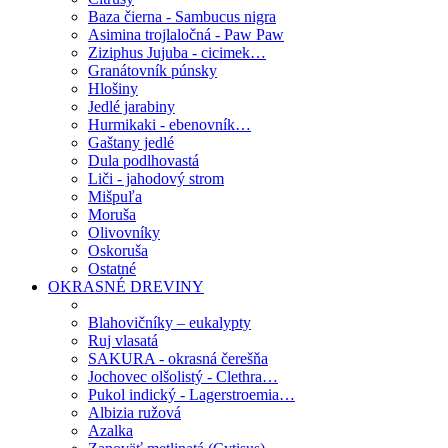
Baza čierna - Sambucus nigra
Asimina trojlaločná - Paw Paw
Ziziphus Jujuba - cicimek…
Granátovník púnsky
Hlošiny
Jedlé jarabiny
Hurmikaki - ebenovník…
Gaštany jedlé
Dula podlhovastá
Liči - jahodový strom
Mišpuľa
Moruša
Olivovníky
Oskoruša
Ostatné
OKRASNÉ DREVINY
Blahovičníky – eukalypty
Ruj vlasatá
SAKURA - okrasná čerešňa
Jochovec olšolistý - Clethra…
Pukol indický - Lagerstroemia…
Albizia ružová
Azalka