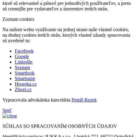
ktoré sú relevantné a pútavé pre jednotlivých používateľov, a preto
sú cennejšie pre vydavateľov a inzerentov tretích strán.
Zoznam cookies
Na našom webu využívame na jednej strane naše vlastné cookies,
na druhej cookies tretích strán, ktorých vlastné zásady spracovania
sú uvedené tu:
Facebook
Google
LinkedIn
Seznam
Smartlook
Smartsupp
Heureka.cz
Zbozi.cz
Vypracovala advokátska kancelária
Petráš Rezek
Speť
SÚHLAS SO SPRACOVANÍM OSOBNÝCH ÚDAJOV
Identifikácia správcu: JUKKA s.r.o., Lhotská 772, 68722 Ostrožská