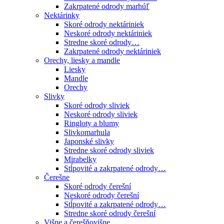
Zakrpatené odrody marhúľ
Nektárinky
Skoré odrody nektáriniek
Neskoré odrody nektáriniek
Stredne skoré odrody…
Zakrpatené odrody nektáriniek
Orechy, liesky a mandle
Liesky
Mandle
Orechy
Slivky
Skoré odrody sliviek
Neskoré odrody sliviek
Ringloty a blumy
Slivkomarhula
Japonské slivky
Stredne skoré odrody sliviek
Mirabelky
Stĺpovité a zakrpatené odrody…
Čerešne
Skoré odrody čerešní
Neskoré odrody čerešní
Stĺpovité a zakrpatené odrody…
Stredne skoré odrody čerešní
Višne a čerešňovišne