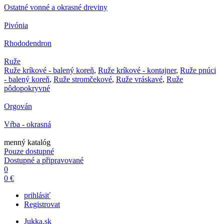
Ostatné vonné a okrasné dreviny
Pivónia
Rhododendron
Ruže
Ruže kríkové - balený koreň
,
Ruže kríkové - kontajner
,
Ruže pnúci
- balený koreň
,
Ruže stromčekové
,
Ruže vráskavé
,
Ruže
pôdopokryvné
Orgován
Vŕba - okrasná
menný katalóg
Pouze dostupné
Dostupné a připravované
0
0 €
prihlásiť
Registrovat
Jukka.sk