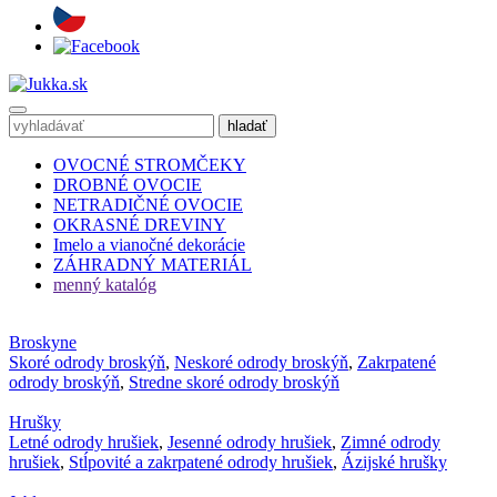
OVOCNÉ STROMČEKY
DROBNÉ OVOCIE
NETRADIČNÉ OVOCIE
OKRASNÉ DREVINY
Imelo a vianočné dekorácie
ZÁHRADNÝ MATERIÁL
menný katalóg
Broskyne
Skoré odrody broskýň
,
Neskoré odrody broskýň
,
Zakrpatené
odrody broskýň
,
Stredne skoré odrody broskýň
Hrušky
Letné odrody hrušiek
,
Jesenné odrody hrušiek
,
Zimné odrody
hrušiek
,
Stĺpovité a zakrpatené odrody hrušiek
,
Ázijské hrušky