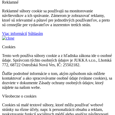
Reklamné
Reklamné súbory cookie sa používajú na monitorovanie
návštevníkov a ich správanie. Zámerom je zobrazovať reklamy,
ktoré sú relevantné a pútavé pre jednotlivých používateľov, a preto
sú cennejšie pre vydavateľov a inzerentov tretích strán.
Viac informácií
Súhlasím
Cookies
Tento web používa súbory cookie a z hľadiska zákona ide o osobné
údaje. Správcom týchto osobných údajov je JUKKA s.r.o., Lhotská
772, 68722 Ostrožská Nová Ves, IČ: 25502182.
Ďalšie podrobné informácie o tom, akým zpôsobom nás môžete
kontaktovať a ako spracovávame osobné údaje (vrátane cookies), sa
dozviete v dokumente Zásady ochrany osobných údajov, ktorý
nájdete na našom webe.
Všeobecne o cookies
Cookies sú malé textové súbory, ktoré môžu používať webové
stránky na rôzne účely, napr. k personalizácii obsahu a reklam,
poskytovanie funkcií sociálnych médií alebo analýze návštevnosti,