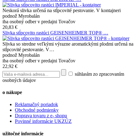
Neskorá slivka určená na stĺpcovité pestovanie. V kontajneri
podnož Myrobalán
iba osobný odber v predajni Tovačov
20,83 €
Slivka stĺpcovito rastúci GEISENHEIMER TOP® …
Slivka so stredne veľkými výrazne aromatickými plodmi určená na
stĺpcovité pestovanie. V…
podnož Myrobalán
iba osobný odber v predajni Tovačov
22,92 €
súhlasím zo zpracovaním
osobných údajov
o nákupe
Reklamačný poriadok
Obchodné podmienky
Doprava tovaru z e- shopu
Povinné informácie UKZÚZ
užitočné informácie