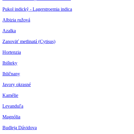
Pukol indický - Lagerstroemia indica
Albizia ružová
Azalka
Zanoväť metlinatá (Cytisus)
Hortenzia
Ibišteky
Ihličnany
Javory okrasné
Kamélie
Levanduľa
Magnólia
Budleja Dávidova