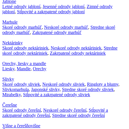
Jablone
Letné odrody jabloní
,
Jesenné odrody jabloní
,
Zimné odrody
jabloní
,
Stĺpovité a zakrpatené odrody jabloní
Marhule
Skoré odrody marhúľ
,
Neskoré odrody marhúľ
,
Stredne skoré
odrody marhúľ
,
Zakrpatené odrody marhúľ
Nektárinky
Skoré odrody nektáriniek
,
Neskoré odrody nektáriniek
,
Stredne
skoré odrody nektáriniek
,
Zakrpatené odrody nektáriniek
Orechy, liesky a mandle
Liesky
,
Mandle
,
Orechy
Slivky
Skoré odrody sliviek
,
Neskoré odrody sliviek
,
Ringloty a blumy
,
Slivkomarhula
,
Japonské slivky
,
Stredne skoré odrody sliviek
,
Mirabelky
,
Stĺpovité a zakrpatené odrody sliviek
Čerešne
Skoré odrody čerešní
,
Neskoré odrody čerešní
,
Stĺpovité a
zakrpatené odrody čerešní
,
Stredne skoré odrody čerešní
Višne a čerešňovišne