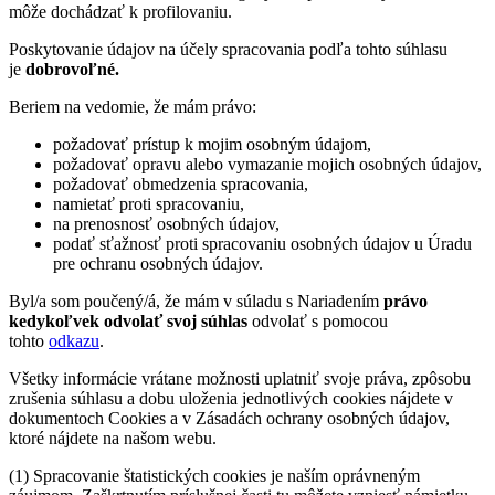
môže dochádzať k profilovaniu.
Poskytovanie údajov na účely spracovania podľa tohto súhlasu
je
dobrovoľné.
Beriem na vedomie, že mám právo:
požadovať prístup k mojim osobným údajom,
požadovať opravu alebo vymazanie mojich osobných údajov,
požadovať obmedzenia spracovania,
namietať proti spracovaniu,
na prenosnosť osobných údajov,
podať sťažnosť proti spracovaniu osobných údajov u Úradu
pre ochranu osobných údajov.
Byl/a som poučený/á, že mám v súladu s Nariadením
právo
kedykoľvek odvolať svoj súhlas
odvolať s pomocou
tohto
odkazu
.
Všetky informácie vrátane možnosti uplatniť svoje práva, zpôsobu
zrušenia súhlasu a dobu uloženia jednotlivých cookies nájdete v
dokumentoch Cookies a v Zásadách ochrany osobných údajov,
ktoré nájdete na našom webu.
(1) Spracovanie štatistických cookies je naším oprávneným