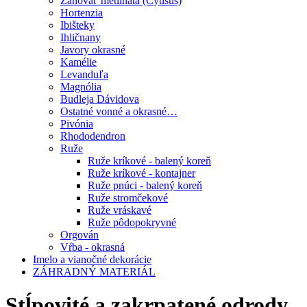
Zanoväť metlinatá (Cytisus)
Hortenzia
Ibišteky
Ihličnany
Javory okrasné
Kamélie
Levanduľa
Magnólia
Budleja Dávidova
Ostatné vonné a okrasné…
Pivónia
Rhododendron
Ruže
Ruže kríkové - balený koreň
Ruže kríkové - kontajner
Ruže pnúci - balený koreň
Ruže stromčekové
Ruže vráskavé
Ruže pôdopokryvné
Orgován
Vŕba - okrasná
Imelo a vianočné dekorácie
ZÁHRADNÝ MATERIÁL
Stĺpovité a zakrpatené odrody