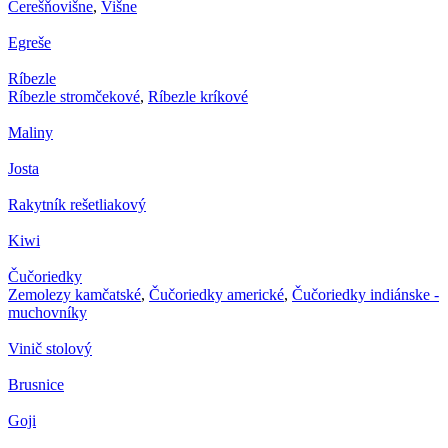
Čerešňovišne
,
Višne
Egreše
Ríbezle
Ríbezle stromčekové
,
Ríbezle kríkové
Maliny
Josta
Rakytník rešetliakový
Kiwi
Čučoriedky
Zemolezy kamčatské
,
Čučoriedky americké
,
Čučoriedky indiánske -
muchovníky
Vinič stolový
Brusnice
Goji