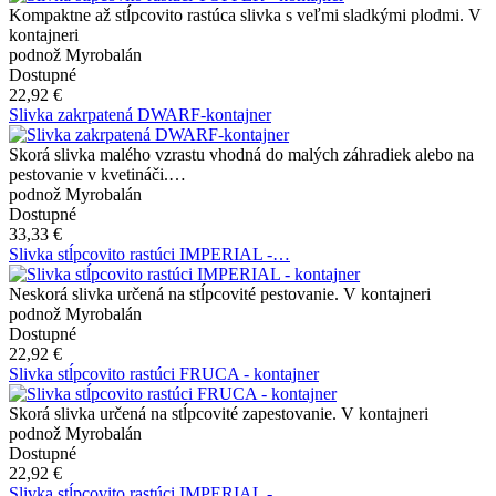
Kompaktne až stĺpcovito rastúca slivka s veľmi sladkými plodmi. V
kontajneri
podnož Myrobalán
Dostupné
22,92 €
Slivka zakrpatená DWARF-kontajner
Skorá slivka malého vzrastu vhodná do malých záhradiek alebo na
pestovanie v kvetináči.…
podnož Myrobalán
Dostupné
33,33 €
Slivka stĺpcovito rastúci IMPERIAL -…
Neskorá slivka určená na stĺpcovité pestovanie. V kontajneri
podnož Myrobalán
Dostupné
22,92 €
Slivka stĺpcovito rastúci FRUCA - kontajner
Skorá slivka určená na stĺpcovité zapestovanie. V kontajneri
podnož Myrobalán
Dostupné
22,92 €
Slivka stĺpcovito rastúci IMPERIAL -…