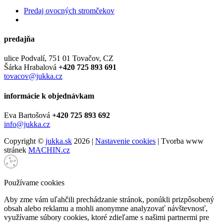
Predaj ovocných stromčekov
predajňa
ulice Podvalí, 751 01 Tovačov, CZ
Šárka Hrabalová
+420 725 893 691
tovacov@jukka.cz
informácie k objednávkam
Eva Bartošová
+420 725 893 692
info@jukka.cz
Copyright ©
jukka.sk
2026 |
Nastavenie cookies
| Tvorba www
stránek
MACHIN.cz
Používame cookies
Aby zme vám uľahčili prechádzanie stránok, ponúkli prizpôsobený
obsah alebo reklamu a mohli anonymne analyzovať návštevnosť,
využívame súbory cookies, ktoré zdieľame s našimi partnermi pre