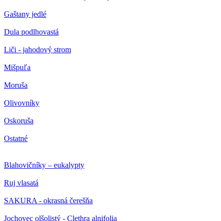
Gaštany jedlé
Dula podlhovastá
Liči - jahodový strom
Mišpuľa
Moruša
Olivovníky
Oskoruša
Ostatné
Blahovičníky – eukalypty
Ruj vlasatá
SAKURA - okrasná čerešňa
Jochovec olšolistý - Clethra alnifolia