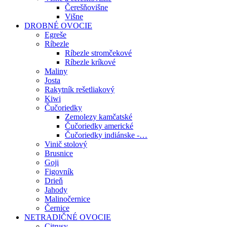
Čerešňovišne
Višne
DROBNÉ OVOCIE
Egreše
Ríbezle
Ríbezle stromčekové
Ríbezle kríkové
Maliny
Josta
Rakytník rešetliakový
Kiwi
Čučoriedky
Zemolezy kamčatské
Čučoriedky americké
Čučoriedky indiánske -…
Vinič stolový
Brusnice
Goji
Figovník
Drieň
Jahody
Malinočernice
Černice
NETRADIČNÉ OVOCIE
Citrusy