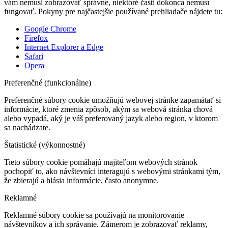
vám nemusí zobrazovať správne, niektoré časti dokonca nemusí
fungovať. Pokyny pre najčastejšie používané prehliadače nájdete tu:
Google Chrome
Firefox
Internet Explorer a Edge
Safari
Opera
Preferenčné (funkcionálne)
Preferenčné súbory cookie umožňujú webovej stránke zapamätať si
informácie, ktoré zmenia zpôsob, akým sa webová stránka chová
alebo vypadá, aký je váš preferovaný jazyk alebo region, v ktorom
sa nachádzate.
Štatistické (výkonnostné)
Tieto súbory cookie pomáhajú majiteľom webových stránok
pochopiť to, ako návštevníci interagujú s webovými stránkami tým,
že zbierajú a hlásia informácie, často anonymne.
Reklamné
Reklamné súbory cookie sa používajú na monitorovanie
návštevníkov a ich správanie. Zámerom je zobrazovať reklamy,