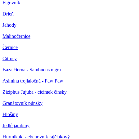
Figovník
Drieň
Jahody
Malinočernice
Černice
Citrusy
Baza čierna - Sambucus nigra
Asimina trojlaločná - Paw Paw
Ziziphus Jujuba - cicimek čínsky
Granátovník púnsky
Hlošiny
Jedlé jarabiny
Hurmikaki - ebenovník rajčiakový