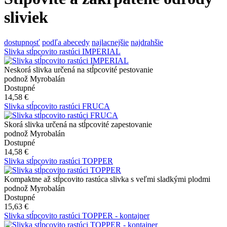
sliviek
dostupnosť
podľa abecedy
najlacnejšie
najdrahšie
Slivka stĺpcovito rastúci IMPERIAL
Neskorá slivka určená na stĺpcovité pestovanie
podnož Myrobalán
Dostupné
14,58 €
Slivka stĺpcovito rastúci FRUCA
Skorá slivka určená na stĺpcovité zapestovanie
podnož Myrobalán
Dostupné
14,58 €
Slivka stĺpcovito rastúci TOPPER
Kompaktne až stĺpcovito rastúca slivka s veľmi sladkými plodmi
podnož Myrobalán
Dostupné
15,63 €
Slivka stĺpcovito rastúci TOPPER - kontajner