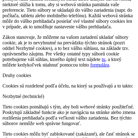
niektoré slúžia k tomu, aby si webová stránka pamätala vaše
preferencie. Tieto súbory se ukladajú do vášho zariadenia (napr. do
počítača, tabletu alebo mobilného telefónu). Každá webová stránka
môže do vášho prehliadača posielať své vlastné súbory cookies len
v prípade, ak to umožňuje nastavenie vášho prehliadača.
Zákon stanovuje, že môžeme na vašom zariadení ukladať súbory
cookie, ak je to nevyhnutné na prevádzku týchto stránok (pozri
oddiel Nezbytné cookies), a to bez vášho súhlasu, na základe tzv.
oprávneného záujmu. Pre všetky ostatné typy súborů cookie
potrebujeme váš súhlas, ktorého úplný text nájdete
tu
, a ktorý
môžete kedykoľvek stiahnuť pomocou tohto
formulára
.
Druhy cookies
Cookies sú rozdelené podľa účelu, na ktorý sa používajú a to takto:
Nezbytné (technické)
Tieto cookies pomáhajú s tým, aby boli webové stránky použiteľné.
Poskytujú základné funkcie ako je navigácia na stránke alebo zmena
rozlišenia prehliadača podľa veľkosti vášho zariadenia. Bez týchto
súborov nemôže web správne fungovať.
Tieto cookies môžu byť zablokované (zakázané), ale časť stránok se