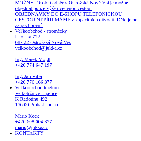
MOŽNÝ. Osobní odběr v Ostrožské Nové Vsi je možné
objednat pouze výše uvedenou cestou.
OBJEDNÁVKY DO E-SHOPU TELEFONICKOU
CESTOU NEPŘIJÍMÁME z kapacitních důvodů. Děkujeme
za pochopení.
Veľkoobchod - stromčeky
Lhotská 772
687 22 Ostrožská Nová Ves
velkoobchod@jukka.cz
Ing. Marek Mojdl
+420 774 647 197
Ing. Jan Vrba
+420 776 166 377
Veľkoobchod imelom
Velkotržnice Lipence
K Radotínu 492
156 00 Praha-Lipence
Mario Keck
+420 608 004 377
mario@jukka.cz
KONTAKTY