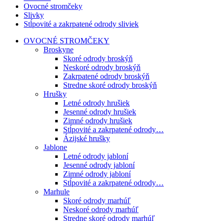
Ovocné stromčeky
Slivky
Stĺpovité a zakrpatené odrody sliviek
OVOCNÉ STROMČEKY
Broskyne
Skoré odrody broskýň
Neskoré odrody broskýň
Zakrpatené odrody broskýň
Stredne skoré odrody broskýň
Hrušky
Letné odrody hrušiek
Jesenné odrody hrušiek
Zimné odrody hrušiek
Stĺpovité a zakrpatené odrody…
Ázijské hrušky
Jablone
Letné odrody jabloní
Jesenné odrody jabloní
Zimné odrody jabloní
Stĺpovité a zakrpatené odrody…
Marhule
Skoré odrody marhúľ
Neskoré odrody marhúľ
Stredne skoré odrody marhúľ