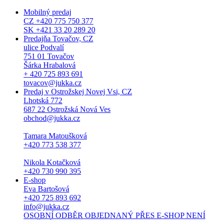
Mobilný predaj
CZ +420 775 750 377
SK +421 33 20 289 20
Predajňa Tovačov, CZ
ulice Podvalí
751 01 Tovačov
Šárka Hrabalová
+ 420 725 893 691
tovacov@jukka.cz
Predaj v Ostrožskej Novej Vsi, CZ
Lhotská 772
687 22 Ostrožská Nová Ves
obchod@jukka.cz
Tamara Matoušková
+420 773 538 377
Nikola Kotačková
+420 730 990 395
E-shop
Eva Bartošová
+420 725 893 692
info@jukka.cz
OSOBNÍ ODBĚR OBJEDNANÝ PŘES E-SHOP NENÍ