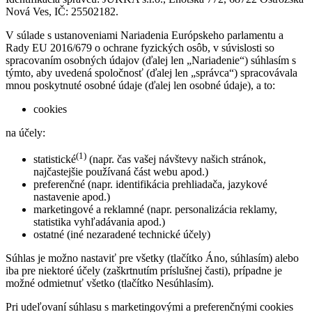
Nová Ves, IČ: 25502182.
V súlade s ustanoveniami Nariadenia Európskeho parlamentu a
Rady EU 2016/679 o ochrane fyzických osôb, v súvislosti so
spracovaním osobných údajov (ďalej len „Nariadenie“) súhlasím s
týmto, aby uvedená spoločnosť (ďalej len „správca“) spracovávala
mnou poskytnuté osobné údaje (ďalej len osobné údaje), a to:
cookies
na účely:
(1)
statistické
(napr. čas vašej návštevy našich stránok,
najčastejšie používaná část webu apod.)
preferenčné (napr. identifikácia prehliadača, jazykové
nastavenie apod.)
marketingové a reklamné (napr. personalizácia reklamy,
statistika vyhľadávania apod.)
ostatné (iné nezaradené technické účely)
Súhlas je možno nastaviť pre všetky (tlačítko Áno, súhlasím) alebo
iba pre niektoré účely (zaškrtnutím príslušnej časti), prípadne je
možné odmietnuť všetko (tlačítko Nesúhlasím).
Pri udeľovaní súhlasu s marketingovými a preferenčnými cookies