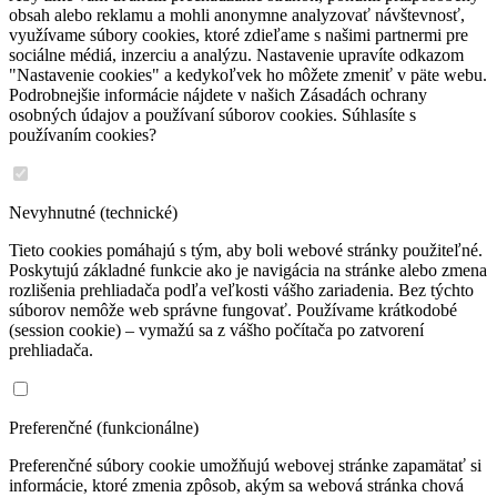
obsah alebo reklamu a mohli anonymne analyzovať návštevnosť,
využívame súbory cookies, ktoré zdieľame s našimi partnermi pre
sociálne médiá, inzerciu a analýzu. Nastavenie upravíte odkazom
"Nastavenie cookies" a kedykoľvek ho môžete zmeniť v päte webu.
Podrobnejšie informácie nájdete v našich Zásadách ochrany
osobných údajov a používaní súborov cookies. Súhlasíte s
používaním cookies?
Nevyhnutné (technické)
Tieto cookies pomáhajú s tým, aby boli webové stránky použiteľné.
Poskytujú základné funkcie ako je navigácia na stránke alebo zmena
rozlišenia prehliadača podľa veľkosti vášho zariadenia. Bez týchto
súborov nemôže web správne fungovať. Používame krátkodobé
(session cookie) – vymažú sa z vášho počítača po zatvorení
prehliadača.
Preferenčné (funkcionálne)
Preferenčné súbory cookie umožňujú webovej stránke zapamätať si
informácie, ktoré zmenia zpôsob, akým sa webová stránka chová