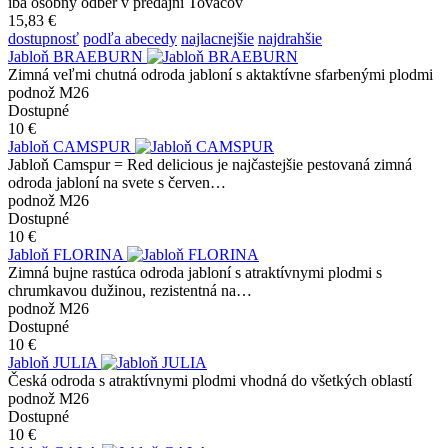
iba osobný odber v predajni Tovačov
15,83 €
dostupnosť
podľa abecedy
najlacnejšie
najdrahšie
Jabloň BRAEBURN
Zimná veľmi chutná odroda jabloní s aktaktívne sfarbenými plodmi
podnož M26
Dostupné
10 €
Jabloň CAMSPUR
Jabloň Camspur = Red delicious je najčastejšie pestovaná zimná
odroda jabloní na svete s červen…
podnož M26
Dostupné
10 €
Jabloň FLORINA
Zimná bujne rastúca odroda jabloní s atraktívnymi plodmi s
chrumkavou dužinou, rezistentná na…
podnož M26
Dostupné
10 €
Jabloň JULIA
Česká odroda s atraktívnymi plodmi vhodná do všetkých oblastí
podnož M26
Dostupné
10 €