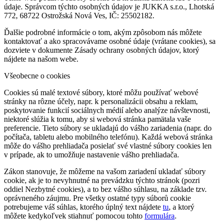
údaje. Správcom týchto osobných údajov je JUKKA s.r.o., Lhotská
772, 68722 Ostrožská Nová Ves, IČ: 25502182.
Ďalšie podrobné informácie o tom, akým zpôsobom nás môžete
kontaktovať a ako spracovávame osobné údaje (vrátane cookies), sa
dozviete v dokumente Zásady ochrany osobných údajov, ktorý
nájdete na našom webe.
Všeobecne o cookies
Cookies sú malé textové súbory, ktoré môžu používať webové
stránky na rôzne účely, napr. k personalizácii obsahu a reklam,
poskytovanie funkcií sociálnych médií alebo analýze návštevnosti,
niektoré slúžia k tomu, aby si webová stránka pamätala vaše
preferencie. Tieto súbory se ukladajú do vášho zariadenia (napr. do
počítača, tabletu alebo mobilného telefónu). Každá webová stránka
môže do vášho prehliadača posielať své vlastné súbory cookies len
v prípade, ak to umožňuje nastavenie vášho prehliadača.
Zákon stanovuje, že môžeme na vašom zariadení ukladať súbory
cookie, ak je to nevyhnutné na prevádzku týchto stránok (pozri
oddiel Nezbytné cookies), a to bez vášho súhlasu, na základe tzv.
oprávneného záujmu. Pre všetky ostatné typy súborů cookie
potrebujeme váš súhlas, ktorého úplný text nájdete
tu
, a ktorý
môžete kedykoľvek stiahnuť pomocou tohto
formulára
.