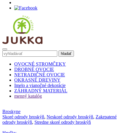
OVOCNÉ STROMČEKY
DROBNÉ OVOCIE
NETRADIČNÉ OVOCIE
OKRASNÉ DREVINY
Imelo a vianočné dekorácie
ZÁHRADNÝ MATERIÁL
menný katalóg
Broskyne
Skoré odrody broskýň
,
Neskoré odrody broskýň
,
Zakrpatené
odrody broskýň
,
Stredne skoré odrody broskýň
Hrušky