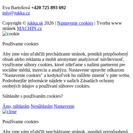
Eva Bartošová
+420 725 893 692
info@jukka.cz
Copyright ©
jukka.sk
2026 |
Nastavenie cookies
| Tvorba www
stránek
MACHIN.cz
Používame cookies
Aby zme vám uľahčili prechádzanie stránok, ponúkli prizpôsobený
obsah alebo reklamu a mohli anonymne analyzovať návštevnosť,
využívame súbory cookies, ktoré zdieľame s našimi partnermi pre
sociálne médiá, inzerciu a analýzu. Nastavenie upravíte odkazom
"Nastavenie cookies" a kedykoľvek ho môžete zmeniť v päte webu.
Podrobnejšie informácie nájdete v našich Zásadách ochrany
osobných údajov a používaní súborov cookies.
Súhlasíte s používaním cookies?
Áno, súhlasím
Nesúhlasím
Nastavenie
Používame cookies
Aby zme vám uľahčili prechádzanie stránok, ponúkli prizpôsobený