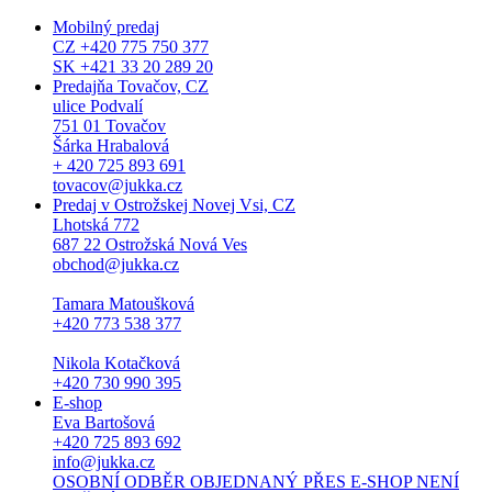
Mobilný predaj
CZ +420 775 750 377
SK +421 33 20 289 20
Predajňa Tovačov, CZ
ulice Podvalí
751 01 Tovačov
Šárka Hrabalová
+ 420 725 893 691
tovacov@jukka.cz
Predaj v Ostrožskej Novej Vsi, CZ
Lhotská 772
687 22 Ostrožská Nová Ves
obchod@jukka.cz
Tamara Matoušková
+420 773 538 377
Nikola Kotačková
+420 730 990 395
E-shop
Eva Bartošová
+420 725 893 692
info@jukka.cz
OSOBNÍ ODBĚR OBJEDNANÝ PŘES E-SHOP NENÍ