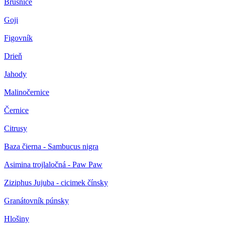
Brusnice
Goji
Figovník
Drieň
Jahody
Malinočernice
Černice
Citrusy
Baza čierna - Sambucus nigra
Asimina trojlaločná - Paw Paw
Ziziphus Jujuba - cicimek čínsky
Granátovník púnsky
Hlošiny