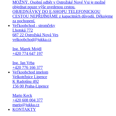
MOŽNÝ. Osobní odběr v Ostrožské Nové Vsi je možné
objednat pouze výše uvedenou cestou.
OBJEDNÁVKY DO E-SHOPU TELEFONICKOU
CESTOU NEPŘIJÍMÁME z kapacitních důvodů. Děkujeme
za pochopení.
Veľkoobchod - stromčeky
Lhotská 772
687 22 Ostrožská Nová Ves
velkoobchod@jukka.cz
Ing. Marek Mojdl
+420 774 647 197
Ing. Jan Vrba
+420 776 166 377
Veľkoobchod imelom
Velkotržnice Lipence
K Radotínu 492
156 00 Praha-Lipence
Mario Keck
+420 608 004 377
mario@jukka.cz
KONTAKTY