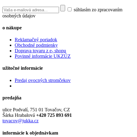
súhlasím zo zpracovaním
osobných údajov
o nákupe
Reklamačný poriadok
Obchodné podmienky
Doprava tovaru z e- shopu
Povinné informácie UKZÚZ
užitočné informácie
Predaj ovocných stromčekov
predajňa
ulice Podvalí, 751 01 Tovačov, CZ
Šárka Hrabalová
+420 725 893 691
tovacov@jukka.cz
informácie k objednávkam