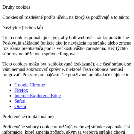
Druhy cookies
Cookies sú rozdelené podľa účelu, na ktorý sa používajú a to takto:
Nezbytné (technické)
Tieto cookies pomáhajú s tým, aby boli webové stránky použiteľné.
Poskytujú základné funkcie ako je navigácia na stránke alebo zmena
rozlišenia prehliadača podľa veľkosti vášho zariadenia. Bez týchto
súborov nemôže web správne fungovať.
Tieto cookies môžu byť zablokované (zakázané), ale časť stránok se
vám nemusí zobrazovať správne, niektoré časti dokonca nemusí
fungovať. Pokyny pre najčastejšie používané prehliadače nájdete tu:
Google Chrome
Firefox
Internet Explorer a Edge
Safari
Opera
Preferenčné (funkcionálne)
Preferenčné súbory cookie umožňujú webovej stránke zapamätať si
informácie, ktoré zmenia zpôsob, akým sa webová stránka chová