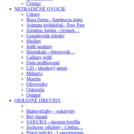
Černice
NETRADIČNÉ OVOCIE
Citrusy
Baza čierna - Sambucus nigra
Asimina trojlaločná - Paw Paw
Ziziphus Jujuba - cicimek…
Granátovník púnsky
Hlošiny
Jedlé jarabiny
Hurmikaki - ebenovník…
Gaštany jedlé
Dula podlhovastá
Liči - jahodový strom
Mišpuľa
Moruša
Olivovníky
Oskoruša
Ostatné
OKRASNÉ DREVINY
Blahovičníky – eukalypty
Ruj vlasatá
SAKURA - okrasná čerešňa
Jochovec olšolistý - Clethra…
Pukol indický - Lagerstroemia…