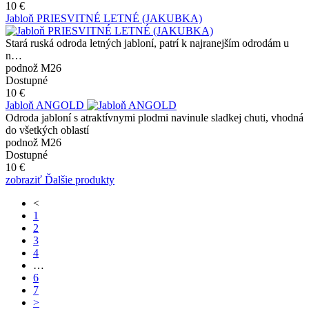
10 €
Jabloň PRIESVITNÉ LETNÉ (JAKUBKA)
Stará ruská odroda letných jabloní, patrí k najranejším odrodám u
n…
podnož M26
Dostupné
10 €
Jabloň ANGOLD
Odroda jabloní s atraktívnymi plodmi navinule sladkej chuti, vhodná
do všetkých oblastí
podnož M26
Dostupné
10 €
zobraziť Ďalšie produkty
<
1
2
3
4
…
6
7
>