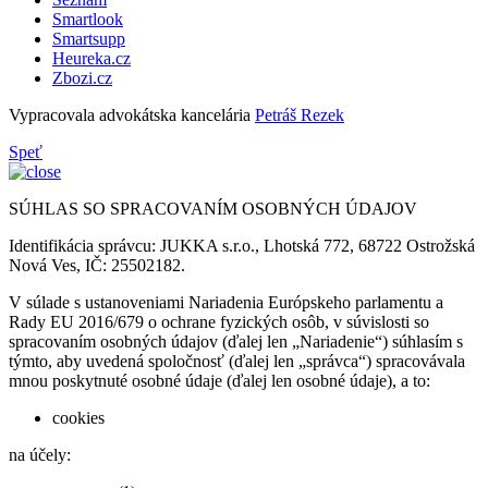
Smartlook
Smartsupp
Heureka.cz
Zbozi.cz
Vypracovala advokátska kancelária
Petráš Rezek
Speť
SÚHLAS SO SPRACOVANÍM OSOBNÝCH ÚDAJOV
Identifikácia správcu: JUKKA s.r.o., Lhotská 772, 68722 Ostrožská
Nová Ves, IČ: 25502182.
V súlade s ustanoveniami Nariadenia Európskeho parlamentu a
Rady EU 2016/679 o ochrane fyzických osôb, v súvislosti so
spracovaním osobných údajov (ďalej len „Nariadenie“) súhlasím s
týmto, aby uvedená spoločnosť (ďalej len „správca“) spracovávala
mnou poskytnuté osobné údaje (ďalej len osobné údaje), a to:
cookies
na účely: