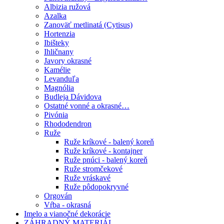
Albizia ružová
Azalka
Zanoväť metlinatá (Cytisus)
Hortenzia
Ibišteky
Ihličnany
Javory okrasné
Kamélie
Levanduľa
Magnólia
Budleja Dávidova
Ostatné vonné a okrasné…
Pivónia
Rhododendron
Ruže
Ruže kríkové - balený koreň
Ruže kríkové - kontajner
Ruže pnúci - balený koreň
Ruže stromčekové
Ruže vráskavé
Ruže pôdopokryvné
Orgován
Vŕba - okrasná
Imelo a vianočné dekorácie
ZÁHRADNÝ MATERIÁL