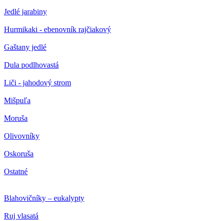
Jedlé jarabiny
Hurmikaki - ebenovník rajčiakový
Gaštany jedlé
Dula podlhovastá
Liči - jahodový strom
Mišpuľa
Moruša
Olivovníky
Oskoruša
Ostatné
Blahovičníky – eukalypty
Ruj vlasatá