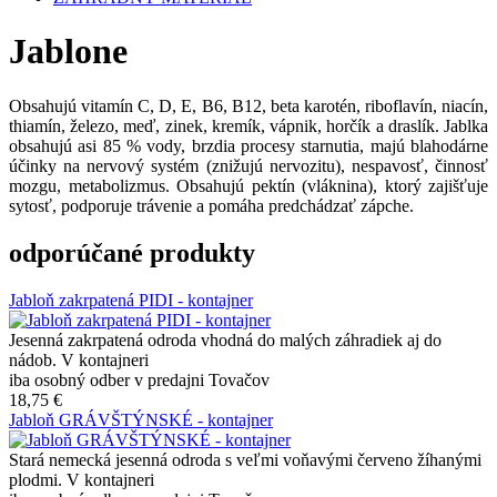
Jablone
Obsahujú vitamín C, D, E, B6, B12, beta karotén, riboflavín, niacín,
thiamín, železo, meď, zinek, kremík, vápnik, horčík a draslík. Jablka
obsahujú asi 85 % vody, brzdia procesy starnutia, majú blahodárne
účinky na nervový systém (znižujú nervozitu), nespavosť, činnosť
mozgu, metabolizmus. Obsahujú pektín (vláknina), ktorý zajišťuje
sytosť, podporuje trávenie a pomáha predchádzať zápche.
odporúčané produkty
Jabloň zakrpatená PIDI - kontajner
Jesenná zakrpatená odroda vhodná do malých záhradiek aj do
nádob. V kontajneri
iba osobný odber v predajni Tovačov
18,75 €
Jabloň GRÁVŠTÝNSKÉ - kontajner
Stará nemecká jesenná odroda s veľmi voňavými červeno žíhanými
plodmi. V kontajneri