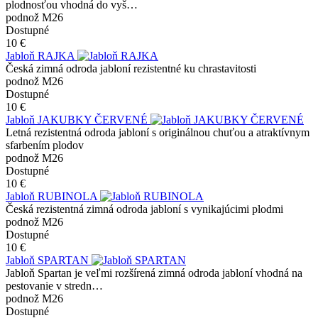
plodnosťou vhodná do vyš…
podnož M26
Dostupné
10 €
Jabloň RAJKA
Česká zimná odroda jabloní rezistentné ku chrastavitosti
podnož M26
Dostupné
10 €
Jabloň JAKUBKY ČERVENÉ
Letná rezistentná odroda jabloní s originálnou chuťou a atraktívnym
sfarbením plodov
podnož M26
Dostupné
10 €
Jabloň RUBINOLA
Česká rezistentná zimná odroda jabloní s vynikajúcimi plodmi
podnož M26
Dostupné
10 €
Jabloň SPARTAN
Jabloň Spartan je veľmi rozšírená zimná odroda jabloní vhodná na
pestovanie v stredn…
podnož M26
Dostupné