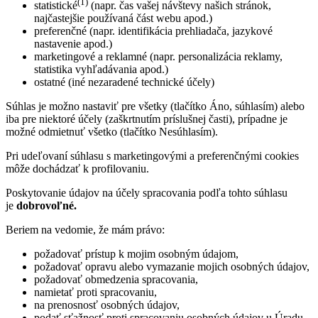
(1)
statistické
(napr. čas vašej návštevy našich stránok,
najčastejšie používaná část webu apod.)
preferenčné (napr. identifikácia prehliadača, jazykové
nastavenie apod.)
marketingové a reklamné (napr. personalizácia reklamy,
statistika vyhľadávania apod.)
ostatné (iné nezaradené technické účely)
Súhlas je možno nastaviť pre všetky (tlačítko Áno, súhlasím) alebo
iba pre niektoré účely (zaškrtnutím príslušnej časti), prípadne je
možné odmietnuť všetko (tlačítko Nesúhlasím).
Pri udeľovaní súhlasu s marketingovými a preferenčnými cookies
môže dochádzať k profilovaniu.
Poskytovanie údajov na účely spracovania podľa tohto súhlasu
je
dobrovoľné.
Beriem na vedomie, že mám právo:
požadovať prístup k mojim osobným údajom,
požadovať opravu alebo vymazanie mojich osobných údajov,
požadovať obmedzenia spracovania,
namietať proti spracovaniu,
na prenosnosť osobných údajov,
podať sťažnosť proti spracovaniu osobných údajov u Úradu