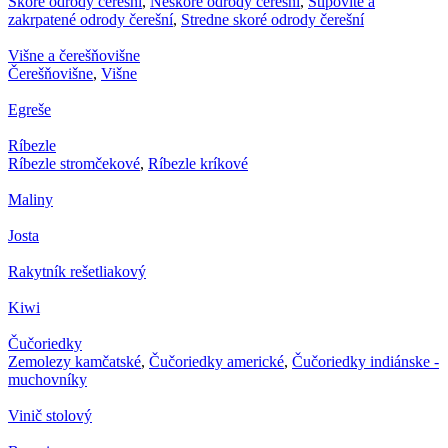
Skoré odrody čerešní
,
Neskoré odrody čerešní
,
Stĺpovité a
zakrpatené odrody čerešní
,
Stredne skoré odrody čerešní
Višne a čerešňovišne
Čerešňovišne
,
Višne
Egreše
Ríbezle
Ríbezle stromčekové
,
Ríbezle kríkové
Maliny
Josta
Rakytník rešetliakový
Kiwi
Čučoriedky
Zemolezy kamčatské
,
Čučoriedky americké
,
Čučoriedky indiánske -
muchovníky
Vinič stolový