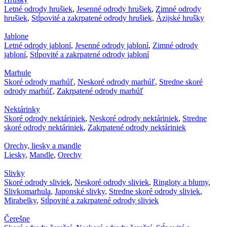
Letné odrody hrušiek
,
Jesenné odrody hrušiek
,
Zimné odrody
hrušiek
,
Stĺpovité a zakrpatené odrody hrušiek
,
Ázijské hrušky
Jablone
Letné odrody jabloní
,
Jesenné odrody jabloní
,
Zimné odrody
jabloní
,
Stĺpovité a zakrpatené odrody jabloní
Marhule
Skoré odrody marhúľ
,
Neskoré odrody marhúľ
,
Stredne skoré
odrody marhúľ
,
Zakrpatené odrody marhúľ
Nektárinky
Skoré odrody nektáriniek
,
Neskoré odrody nektáriniek
,
Stredne
skoré odrody nektáriniek
,
Zakrpatené odrody nektáriniek
Orechy, liesky a mandle
Liesky
,
Mandle
,
Orechy
Slivky
Skoré odrody sliviek
,
Neskoré odrody sliviek
,
Ringloty a blumy
,
Slivkomarhula
,
Japonské slivky
,
Stredne skoré odrody sliviek
,
Mirabelky
,
Stĺpovité a zakrpatené odrody sliviek
Čerešne