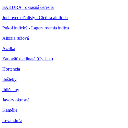
SAKURA - okrasná čerešňa
Jochovec olšolistý - Clethra alnifolia
Pukol indický - Lagerstroemia indica
Albizia ružová
Azalka
Zanoväť metlinatá (Cytisus)
Hortenzia
Ibišteky
Ihličnany
Javory okrasné
Kamélie
Levanduľa