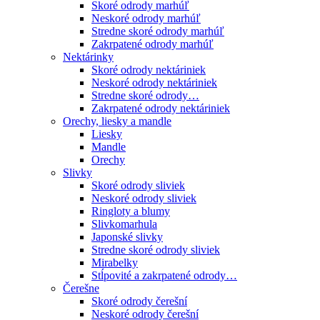
Skoré odrody marhúľ
Neskoré odrody marhúľ
Stredne skoré odrody marhúľ
Zakrpatené odrody marhúľ
Nektárinky
Skoré odrody nektáriniek
Neskoré odrody nektáriniek
Stredne skoré odrody…
Zakrpatené odrody nektáriniek
Orechy, liesky a mandle
Liesky
Mandle
Orechy
Slivky
Skoré odrody sliviek
Neskoré odrody sliviek
Ringloty a blumy
Slivkomarhula
Japonské slivky
Stredne skoré odrody sliviek
Mirabelky
Stĺpovité a zakrpatené odrody…
Čerešne
Skoré odrody čerešní
Neskoré odrody čerešní