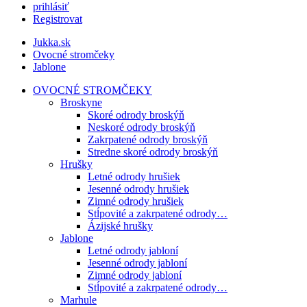
prihlásiť
Registrovat
Jukka.sk
Ovocné stromčeky
Jablone
OVOCNÉ STROMČEKY
Broskyne
Skoré odrody broskýň
Neskoré odrody broskýň
Zakrpatené odrody broskýň
Stredne skoré odrody broskýň
Hrušky
Letné odrody hrušiek
Jesenné odrody hrušiek
Zimné odrody hrušiek
Stĺpovité a zakrpatené odrody…
Ázijské hrušky
Jablone
Letné odrody jabloní
Jesenné odrody jabloní
Zimné odrody jabloní
Stĺpovité a zakrpatené odrody…
Marhule