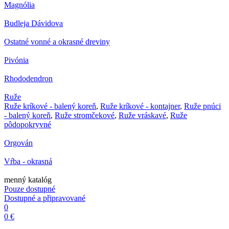
Magnólia
Budleja Dávidova
Ostatné vonné a okrasné dreviny
Pivónia
Rhododendron
Ruže
Ruže kríkové - balený koreň
,
Ruže kríkové - kontajner
,
Ruže pnúci
- balený koreň
,
Ruže stromčekové
,
Ruže vráskavé
,
Ruže
pôdopokryvné
Orgován
Vŕba - okrasná
menný katalóg
Pouze dostupné
Dostupné a připravované
0
0 €