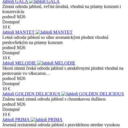
Jabloň GALA
Zimná odroda jabloní, veľmi úrodná, vhodná na priamy konzum i
konzerváciu
podnož M26
Dostupné
10 €
Jabloň MANTET
Letná odroda jabloní so silne aromatickými plodmi vhodná
predovšetkým na priamy konzum
podnož M26
Dostupné
10 €
Jabloň MELODIE
Skorá zimná česká odroda jabloní s atraktívnymi plodmi vhodná na
pestovanie vo v&scaron…
podnož M26
Dostupné
10 €
Jabloň GOLDEN DELICIOUS
Známa stará zimná odroda jabloní s chrumkavou dužinou
podnož M26
Dostupné
10 €
Jabloň PRIMA
Jesenná rezistentná odroda jabloní s pravidelnou stredne vysokou