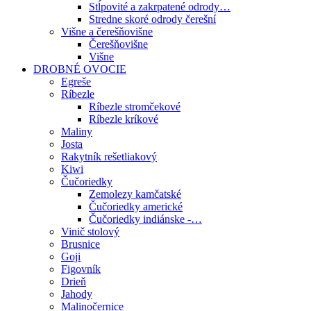
Stĺpovité a zakrpatené odrody…
Stredne skoré odrody čerešní
Višne a čerešňovišne
Čerešňovišne
Višne
DROBNÉ OVOCIE
Egreše
Ríbezle
Ríbezle stromčekové
Ríbezle kríkové
Maliny
Josta
Rakytník rešetliakový
Kiwi
Čučoriedky
Zemolezy kamčatské
Čučoriedky americké
Čučoriedky indiánske -…
Vinič stolový
Brusnice
Goji
Figovník
Drieň
Jahody
Malinočernice