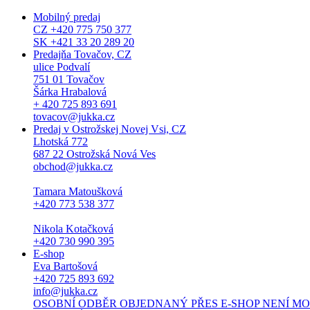
Mobilný predaj
CZ +420 775 750 377
SK +421 33 20 289 20
Predajňa Tovačov, CZ
ulice Podvalí
751 01 Tovačov
Šárka Hrabalová
+ 420 725 893 691
tovacov@jukka.cz
Predaj v Ostrožskej Novej Vsi, CZ
Lhotská 772
687 22 Ostrožská Nová Ves
obchod@jukka.cz
Tamara Matoušková
+420 773 538 377
Nikola Kotačková
+420 730 990 395
E-shop
Eva Bartošová
+420 725 893 692
info@jukka.cz
OSOBNÍ ODBĚR OBJEDNANÝ PŘES E-SHOP NENÍ MOŽNÝ. Osob