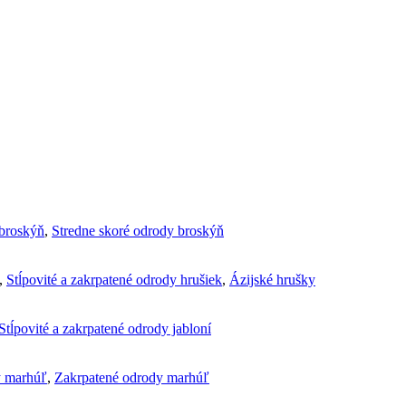
broskýň
,
Stredne skoré odrody broskýň
,
Stĺpovité a zakrpatené odrody hrušiek
,
Ázijské hrušky
Stĺpovité a zakrpatené odrody jabloní
y marhúľ
,
Zakrpatené odrody marhúľ