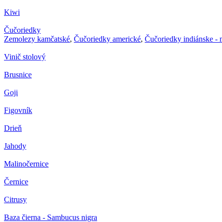
Kiwi
Čučoriedky
Zemolezy kamčatské
,
Čučoriedky americké
,
Čučoriedky indiánske -
Vinič stolový
Brusnice
Goji
Figovník
Drieň
Jahody
Malinočernice
Černice
Citrusy
Baza čierna - Sambucus nigra