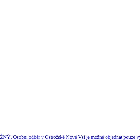
ní odběr v Ostrožské Nové Vsi je možné objednat pouze výše