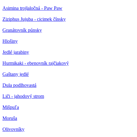
Asimina trojlaločná - Paw Paw
Ziziphus Jujuba - cicimek čínsky
Granátovník púnsky
Hlošiny
Jedlé jarabiny
Hurmikaki - ebenovník rajčiakový
Gaštany jedlé
Dula podlhovastá
Liči - jahodový strom
Mišpuľa
Moruša
Olivovníky