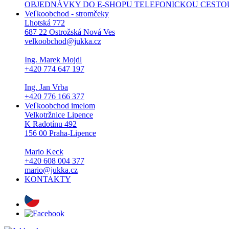
OBJEDNÁVKY DO E-SHOPU TELEFONICKOU CESTOU NEPŘI
Veľkoobchod - stromčeky
Lhotská 772
687 22 Ostrožská Nová Ves
velkoobchod@jukka.cz
Ing. Marek Mojdl
+420 774 647 197
Ing. Jan Vrba
+420 776 166 377
Veľkoobchod imelom
Velkotržnice Lipence
K Radotínu 492
156 00 Praha-Lipence
Mario Keck
+420 608 004 377
mario@jukka.cz
KONTAKTY