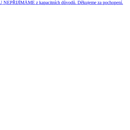
JÍMÁME z kapacitních důvodů. Děkujeme za pochopení.