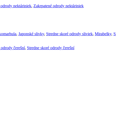
 odrody nektáriniek
,
Zakrpatené odrody nektáriniek
komarhula
,
Japonské slivky
,
Stredne skoré odrody sliviek
,
Mirabelky
,
S
é odrody čerešní
,
Stredne skoré odrody čerešní