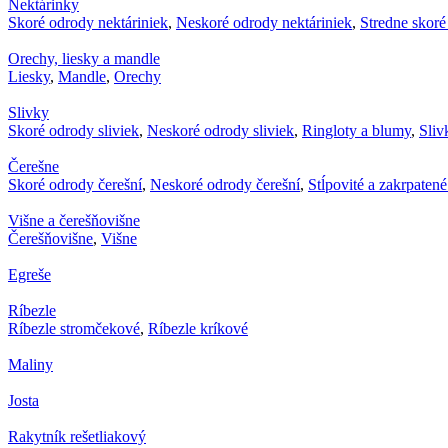
Nektárinky
Skoré odrody nektáriniek
,
Neskoré odrody nektáriniek
,
Stredne skoré
Orechy, liesky a mandle
Liesky
,
Mandle
,
Orechy
Slivky
Skoré odrody sliviek
,
Neskoré odrody sliviek
,
Ringloty a blumy
,
Sliv
Čerešne
Skoré odrody čerešní
,
Neskoré odrody čerešní
,
Stĺpovité a zakrpaten
Višne a čerešňovišne
Čerešňovišne
,
Višne
Egreše
Ríbezle
Ríbezle stromčekové
,
Ríbezle kríkové
Maliny
Josta
Rakytník rešetliakový