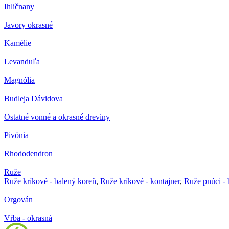
Ihličnany
Javory okrasné
Kamélie
Levanduľa
Magnólia
Budleja Dávidova
Ostatné vonné a okrasné dreviny
Pivónia
Rhododendron
Ruže
Ruže kríkové - balený koreň
,
Ruže kríkové - kontajner
,
Ruže pnúci - 
Orgován
Vŕba - okrasná