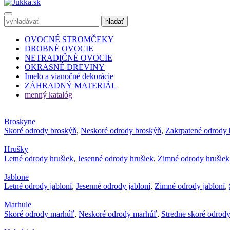
OVOCNÉ STROMČEKY
DROBNÉ OVOCIE
NETRADIČNÉ OVOCIE
OKRASNÉ DREVINY
Imelo a vianočné dekorácie
ZÁHRADNÝ MATERIÁL
menný katalóg
Broskyne
Skoré odrody broskýň
,
Neskoré odrody broskýň
,
Zakrpatené odrody 
Hrušky
Letné odrody hrušiek
,
Jesenné odrody hrušiek
,
Zimné odrody hrušiek
Jablone
Letné odrody jabloní
,
Jesenné odrody jabloní
,
Zimné odrody jabloní
,
Marhule
Skoré odrody marhúľ
,
Neskoré odrody marhúľ
,
Stredne skoré odrod