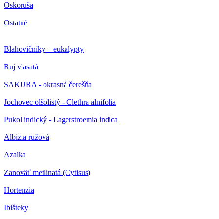
Oskoruša
Ostatné
Blahovičníky – eukalypty
Ruj vlasatá
SAKURA - okrasná čerešňa
Jochovec olšolistý - Clethra alnifolia
Pukol indický - Lagerstroemia indica
Albizia ružová
Azalka
Zanoväť metlinatá (Cytisus)
Hortenzia
Ibišteky