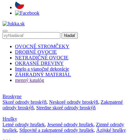
OVOCNÉ STROMČEKY
DROBNÉ OVOCIE
NETRADIČNÉ OVOCIE
OKRASNÉ DREVINY
Imelo a vianočné dekorácie
ZÁHRADNÝ MATERIÁL
menný katalóg
Broskyne
Skoré odrody broskýň
,
Neskoré odrody broskýň
,
Zakrpatené
odrody broskýň
,
Stredne skoré odrody broskýň
Hrušky
Letné odrody hrušiek
,
Jesenné odrody hrušiek
,
Zimné odrody
hrušiek
,
Stĺpovité a zakrpatené odrody hrušiek
,
Ázijské hrušky