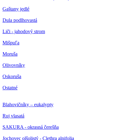
Gaštany jedlé
Dula podlhovastá
Liči - jahodový strom
Mišpuľa
Moruša
Olivovníky
Oskoruša
Ostatné
Blahovičníky – eukalypty
Ruj vlasatá
SAKURA - okrasná čerešňa
Jochovec olšolistý - Clethra alnifolia