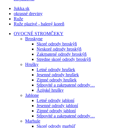
Jukka.sk
okrasné dreviny
Ruže
Ruže plazivé - balený koreň
OVOCNÉ STROMČEKY
Broskyne
Skoré odrody broskýň
Neskoré odrody broskýň
Zakrpatené odrody broskýň
Stredne skoré odrody broskýň
Hrušky
Letné odrody hrušiek
Jesenné odrody hrušiek
Zimné odrody hrušiek
Stĺpovité a zakrpatené odrody…
Ázijské hrušky
Jablone
Letné odrody jabloní
Jesenné odrody jabloní
Zimné odrody jabloní
Stĺpovité a zakrpatené odrody…
Marhule
Skoré odrody marhúľ