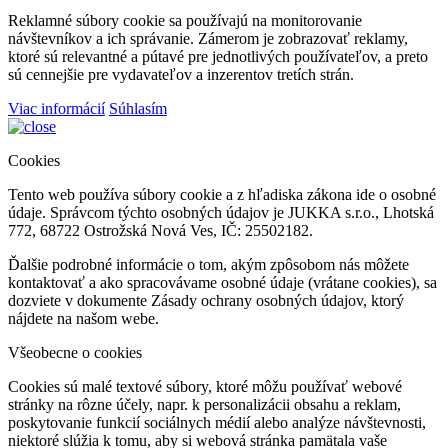
Reklamné súbory cookie sa používajú na monitorovanie
návštevníkov a ich správanie. Zámerom je zobrazovať reklamy,
ktoré sú relevantné a pútavé pre jednotlivých používateľov, a preto
sú cennejšie pre vydavateľov a inzerentov tretích strán.
Viac informácií
Súhlasím
Cookies
Tento web používa súbory cookie a z hľadiska zákona ide o osobné
údaje. Správcom týchto osobných údajov je JUKKA s.r.o., Lhotská
772, 68722 Ostrožská Nová Ves, IČ: 25502182.
Ďalšie podrobné informácie o tom, akým zpôsobom nás môžete
kontaktovať a ako spracovávame osobné údaje (vrátane cookies), sa
dozviete v dokumente Zásady ochrany osobných údajov, ktorý
nájdete na našom webe.
Všeobecne o cookies
Cookies sú malé textové súbory, ktoré môžu používať webové
stránky na rôzne účely, napr. k personalizácii obsahu a reklam,
poskytovanie funkcií sociálnych médií alebo analýze návštevnosti,
niektoré slúžia k tomu, aby si webová stránka pamätala vaše