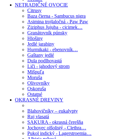
NETRADIČNÉ OVOCIE
Citrusy
Baza čierna - Sambucus nigra
Asimina trojlaločná - Paw Paw
Ziziphus Jujuba - cicimek…
Granátovník púnsky
Hlošiny
Jedlé jarabiny
Hurmikaki - ebenovník…
Gaštany jedlé
Dula podlhovastá
Liči - jahodový strom
Mišpuľa
Moruša
Olivovníky
Oskoruša
Ostatné
OKRASNÉ DREVINY
Blahovičníky – eukalypty
Ruj vlasatá
SAKURA - okrasná čerešňa
Jochovec olšolistý - Clethra…
Pukol indický - Lagerstroemia…
Albizia ružová