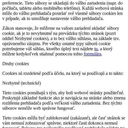
preferencie. Tieto súbory se ukladajú do vášho zariadenia (napr. do
počítača, tabletu alebo mobilného telefónu). Každá webová stránka
môže do vášho prehliadača posielať své vlastné súbory cookies len
v prípade, ak to umožňuje nastavenie vášho prehliadača.
Zákon stanovuje, že môžeme na vašom zariadení ukladať súbory
cookie, ak je to nevyhnutné na prevádzku týchto stránok (pozri
oddiel Nezbytné cookies), a to bez vášho súhlasu, na základe tzv.
oprávneného záujmu. Pre všetky ostatné typy súborů cookie
potrebujeme váš súhlas, ktorého úplný text nájdete
tu
, a ktorý
môžete kedykoľvek stiahnuť pomocou tohto
formulára
.
Druhy cookies
Cookies sú rozdelené podľa účelu, na ktorý sa používajú a to takto:
Nezbytné (technické)
Tieto cookies pomáhajú s tým, aby boli webové stránky použiteľné.
Poskytujú základné funkcie ako je navigácia na stránke alebo zmena
rozlišenia prehliadača podľa veľkosti vášho zariadenia. Bez týchto
súborov nemôže web správne fungovať.
Tieto cookies môžu byť zablokované (zakázané), ale časť stránok se
vám nemusí zobrazovať správne, niektoré časti dokonca nemusí