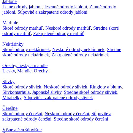
Jablone
Letné odrody jabloní
,
Jesenné odrody jabloní
,
Zimné odrody
jabloní
,
Stĺpovité a zakrpatené odrody jabloní
Marhule
Skoré odrody marhúľ
,
Neskoré odrody marhúľ
,
Stredne skoré
odrody marhúľ
,
Zakrpatené odrody marhúľ
Nektárinky
Skoré odrody nektáriniek
,
Neskoré odrody nektáriniek
,
Stredne
skoré odrody nektáriniek
,
Zakrpatené odrody nektáriniek
Orechy, liesky a mandle
Liesky
,
Mandle
,
Orechy
Slivky
Skoré odrody sliviek
,
Neskoré odrody sliviek
,
Ringloty a blumy
,
Slivkomarhula
,
Japonské slivky
,
Stredne skoré odrody sliviek
,
Mirabelky
,
Stĺpovité a zakrpatené odrody sliviek
Čerešne
Skoré odrody čerešní
,
Neskoré odrody čerešní
,
Stĺpovité a
zakrpatené odrody čerešní
,
Stredne skoré odrody čerešní
Višne a čerešňovišne