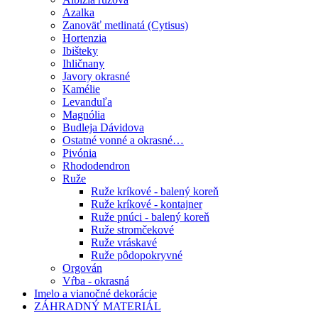
Azalka
Zanoväť metlinatá (Cytisus)
Hortenzia
Ibišteky
Ihličnany
Javory okrasné
Kamélie
Levanduľa
Magnólia
Budleja Dávidova
Ostatné vonné a okrasné…
Pivónia
Rhododendron
Ruže
Ruže kríkové - balený koreň
Ruže kríkové - kontajner
Ruže pnúci - balený koreň
Ruže stromčekové
Ruže vráskavé
Ruže pôdopokryvné
Orgován
Vŕba - okrasná
Imelo a vianočné dekorácie
ZÁHRADNÝ MATERIÁL