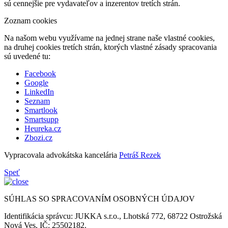
sú cennejšie pre vydavateľov a inzerentov tretích strán.
Zoznam cookies
Na našom webu využívame na jednej strane naše vlastné cookies,
na druhej cookies tretích strán, ktorých vlastné zásady spracovania
sú uvedené tu:
Facebook
Google
LinkedIn
Seznam
Smartlook
Smartsupp
Heureka.cz
Zbozi.cz
Vypracovala advokátska kancelária
Petráš Rezek
Speť
SÚHLAS SO SPRACOVANÍM OSOBNÝCH ÚDAJOV
Identifikácia správcu: JUKKA s.r.o., Lhotská 772, 68722 Ostrožská
Nová Ves, IČ: 25502182.