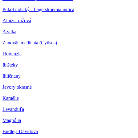
Pukol indický - Lagerstroemia indica
Albizia ružová
Azalka
Zanoväť metlinatá (Cytisus)
Hortenzia
Ibišteky
Ihličnany
Javory okrasné
Kamélie
Levanduľa
Magnólia
Budleja Dávidova