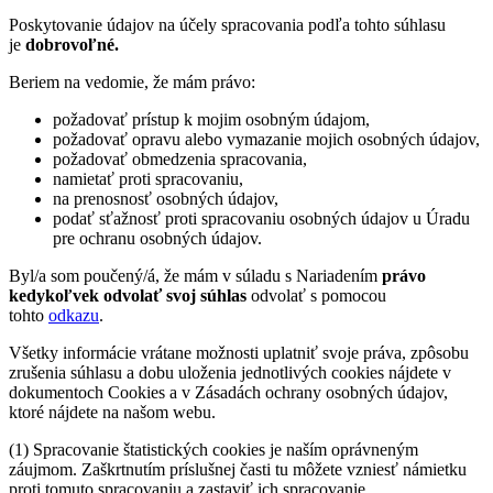
Poskytovanie údajov na účely spracovania podľa tohto súhlasu
je
dobrovoľné.
Beriem na vedomie, že mám právo:
požadovať prístup k mojim osobným údajom,
požadovať opravu alebo vymazanie mojich osobných údajov,
požadovať obmedzenia spracovania,
namietať proti spracovaniu,
na prenosnosť osobných údajov,
podať sťažnosť proti spracovaniu osobných údajov u Úradu
pre ochranu osobných údajov.
Byl/a som poučený/á, že mám v súladu s Nariadením
právo
kedykoľvek odvolať svoj súhlas
odvolať s pomocou
tohto
odkazu
.
Všetky informácie vrátane možnosti uplatniť svoje práva, zpôsobu
zrušenia súhlasu a dobu uloženia jednotlivých cookies nájdete v
dokumentoch Cookies a v Zásadách ochrany osobných údajov,
ktoré nájdete na našom webu.
(1) Spracovanie štatistických cookies je naším oprávneným
záujmom. Zaškrtnutím príslušnej časti tu môžete vzniesť námietku
proti tomuto spracovaniu a zastaviť ich spracovanie.