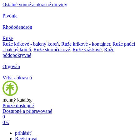
Ostatné vonné a okrasné dreviny
Pivónia
Rhododendron
Ruže
Ruže kríkové - balený koreň
,
Ruže kríkové - kontajner
,
Ruže pnúci
- balený koreň
,
Ruže stromčekové
,
Ruže vráskavé
,
Ruže
pôdopokryvné
Orgován
Vŕba - okrasná
menný katalóg
Pouze dostupné
Dostupné a připravované
0
0 €
prihlásiť
Registrovat