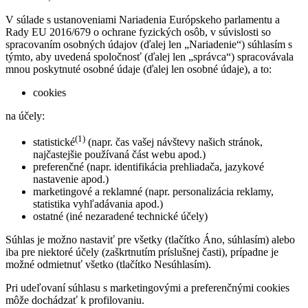
V súlade s ustanoveniami Nariadenia Európskeho parlamentu a
Rady EU 2016/679 o ochrane fyzických osôb, v súvislosti so
spracovaním osobných údajov (ďalej len „Nariadenie“) súhlasím s
týmto, aby uvedená spoločnosť (ďalej len „správca“) spracovávala
mnou poskytnuté osobné údaje (ďalej len osobné údaje), a to:
cookies
na účely:
(1)
statistické
(napr. čas vašej návštevy našich stránok,
najčastejšie používaná část webu apod.)
preferenčné (napr. identifikácia prehliadača, jazykové
nastavenie apod.)
marketingové a reklamné (napr. personalizácia reklamy,
statistika vyhľadávania apod.)
ostatné (iné nezaradené technické účely)
Súhlas je možno nastaviť pre všetky (tlačítko Áno, súhlasím) alebo
iba pre niektoré účely (zaškrtnutím príslušnej časti), prípadne je
možné odmietnuť všetko (tlačítko Nesúhlasím).
Pri udeľovaní súhlasu s marketingovými a preferenčnými cookies
môže dochádzať k profilovaniu.