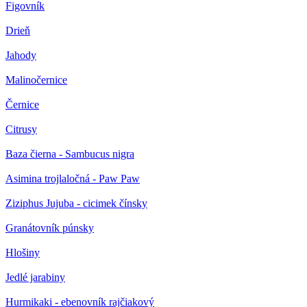
Figovník
Drieň
Jahody
Malinočernice
Černice
Citrusy
Baza čierna - Sambucus nigra
Asimina trojlaločná - Paw Paw
Ziziphus Jujuba - cicimek čínsky
Granátovník púnsky
Hlošiny
Jedlé jarabiny
Hurmikaki - ebenovník rajčiakový