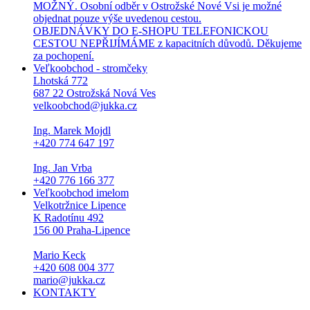
MOŽNÝ. Osobní odběr v Ostrožské Nové Vsi je možné
objednat pouze výše uvedenou cestou.
OBJEDNÁVKY DO E-SHOPU TELEFONICKOU
CESTOU NEPŘIJÍMÁME z kapacitních důvodů. Děkujeme
za pochopení.
Veľkoobchod - stromčeky
Lhotská 772
687 22 Ostrožská Nová Ves
velkoobchod@jukka.cz
Ing. Marek Mojdl
+420 774 647 197
Ing. Jan Vrba
+420 776 166 377
Veľkoobchod imelom
Velkotržnice Lipence
K Radotínu 492
156 00 Praha-Lipence
Mario Keck
+420 608 004 377
mario@jukka.cz
KONTAKTY