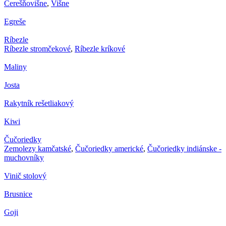
Čerešňovišne
,
Višne
Egreše
Ríbezle
Ríbezle stromčekové
,
Ríbezle kríkové
Maliny
Josta
Rakytník rešetliakový
Kiwi
Čučoriedky
Zemolezy kamčatské
,
Čučoriedky americké
,
Čučoriedky indiánske -
muchovníky
Vinič stolový
Brusnice
Goji