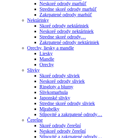
Neskoré odrody marhúľ
Stredne skoré odrody marhúľ
Zakrpatené odrody marhúľ
Nektárinky
Skoré odrody nektáriniek
Neskoré odrody nektáriniek
Stredne skoré odrody…
Zakrpatené odrody nektáriniek
Orechy, liesky a mandle
Liesky
Mandle
Orechy
Slivky
Skoré odrody sliviek
Neskoré odrody sliviek
Ringloty a blumy
Slivkomarhula
Japonské slivky
Stredne skoré odrody sliviek
Mirabelky
Stĺpovité a zakrpatené odrody…
Čerešne
Skoré odrody čerešní
Neskoré odrody čerešní
Stĺpovité a zakrpatené odrody…