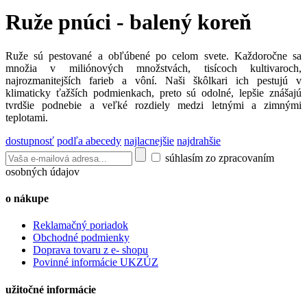
Ruže pnúci - balený koreň
Ruže sú pestované a obľúbené po celom svete. Každoročne sa
množia v miliónových množstvách, tisícoch kultivaroch,
najrozmanitejších farieb a vôní. Naši škôlkari ich pestujú v
klimaticky ťažších podmienkach, preto sú odolné, lepšie znášajú
tvrdšie podnebie a veľké rozdiely medzi letnými a zimnými
teplotami.
dostupnosť
podľa abecedy
najlacnejšie
najdrahšie
súhlasím zo zpracovaním
osobných údajov
o nákupe
Reklamačný poriadok
Obchodné podmienky
Doprava tovaru z e- shopu
Povinné informácie UKZÚZ
užitočné informácie