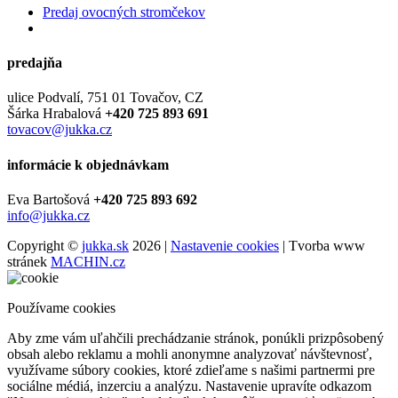
Predaj ovocných stromčekov
predajňa
ulice Podvalí, 751 01 Tovačov, CZ
Šárka Hrabalová
+420 725 893 691
tovacov@jukka.cz
informácie k objednávkam
Eva Bartošová
+420 725 893 692
info@jukka.cz
Copyright ©
jukka.sk
2026 |
Nastavenie cookies
| Tvorba www
stránek
MACHIN.cz
Používame cookies
Aby zme vám uľahčili prechádzanie stránok, ponúkli prizpôsobený
obsah alebo reklamu a mohli anonymne analyzovať návštevnosť,
využívame súbory cookies, ktoré zdieľame s našimi partnermi pre
sociálne médiá, inzerciu a analýzu. Nastavenie upravíte odkazom