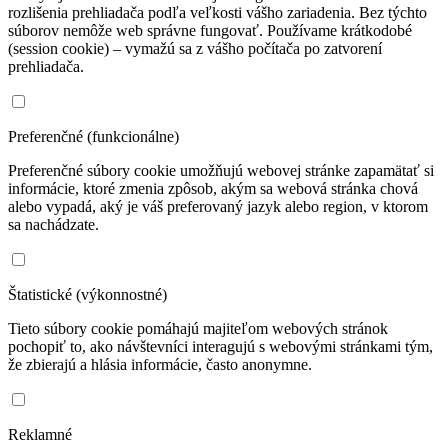
rozlišenia prehliadača podľa veľkosti vášho zariadenia. Bez týchto
súborov nemôže web správne fungovať. Používame krátkodobé
(session cookie) – vymažú sa z vášho počítača po zatvorení
prehliadača.
Preferenčné (funkcionálne)
Preferenčné súbory cookie umožňujú webovej stránke zapamätať si
informácie, ktoré zmenia zpôsob, akým sa webová stránka chová
alebo vypadá, aký je váš preferovaný jazyk alebo region, v ktorom
sa nachádzate.
Štatistické (výkonnostné)
Tieto súbory cookie pomáhajú majiteľom webových stránok
pochopiť to, ako návštevníci interagujú s webovými stránkami tým,
že zbierajú a hlásia informácie, často anonymne.
Reklamné