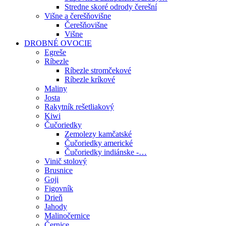
Stredne skoré odrody čerešní
Višne a čerešňovišne
Čerešňovišne
Višne
DROBNÉ OVOCIE
Egreše
Ríbezle
Ríbezle stromčekové
Ríbezle kríkové
Maliny
Josta
Rakytník rešetliakový
Kiwi
Čučoriedky
Zemolezy kamčatské
Čučoriedky americké
Čučoriedky indiánske -…
Vinič stolový
Brusnice
Goji
Figovník
Drieň
Jahody
Malinočernice
Černice