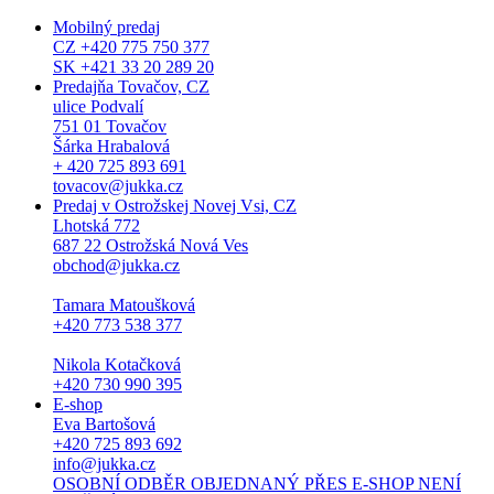
Mobilný predaj
CZ +420 775 750 377
SK +421 33 20 289 20
Predajňa Tovačov, CZ
ulice Podvalí
751 01 Tovačov
Šárka Hrabalová
+ 420 725 893 691
tovacov@jukka.cz
Predaj v Ostrožskej Novej Vsi, CZ
Lhotská 772
687 22 Ostrožská Nová Ves
obchod@jukka.cz
Tamara Matoušková
+420 773 538 377
Nikola Kotačková
+420 730 990 395
E-shop
Eva Bartošová
+420 725 893 692
info@jukka.cz
OSOBNÍ ODBĚR OBJEDNANÝ PŘES E-SHOP NENÍ