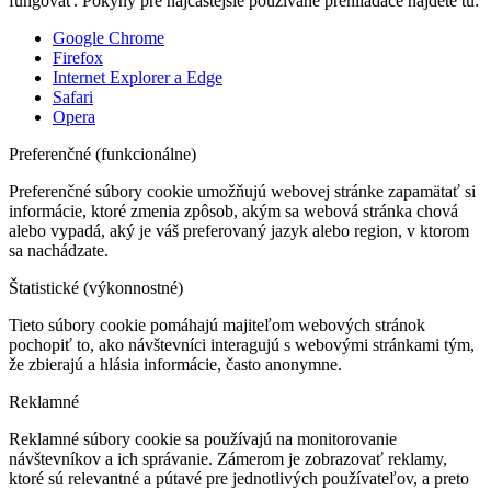
fungovať. Pokyny pre najčastejšie používané prehliadače nájdete tu:
Google Chrome
Firefox
Internet Explorer a Edge
Safari
Opera
Preferenčné (funkcionálne)
Preferenčné súbory cookie umožňujú webovej stránke zapamätať si
informácie, ktoré zmenia zpôsob, akým sa webová stránka chová
alebo vypadá, aký je váš preferovaný jazyk alebo region, v ktorom
sa nachádzate.
Štatistické (výkonnostné)
Tieto súbory cookie pomáhajú majiteľom webových stránok
pochopiť to, ako návštevníci interagujú s webovými stránkami tým,
že zbierajú a hlásia informácie, často anonymne.
Reklamné
Reklamné súbory cookie sa používajú na monitorovanie
návštevníkov a ich správanie. Zámerom je zobrazovať reklamy,
ktoré sú relevantné a pútavé pre jednotlivých používateľov, a preto