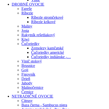
DROBNÉ OVOCIE
Egreše
Ríbezle
Ríbezle stromčekové
Ríbezle kríkové
Maliny
Josta
Rakytník rešetliakový
Kiwi
Čučoriedky
Zemolezy kamčatské
Čučoriedky americké
Čučoriedky indiánske -…
Vinič stolový
Brusnice
Goji
Figovník
Drieň
Jahody
Malinočernice
Černice
NETRADIČNÉ OVOCIE
Citrusy
Baza čierna - Sambucus nigra