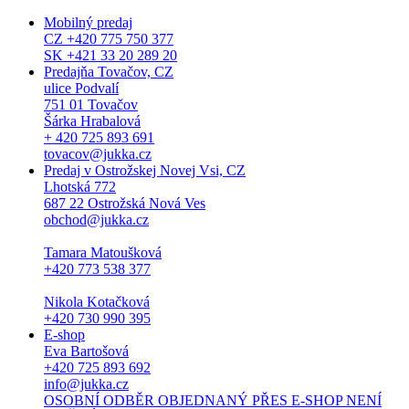
Mobilný predaj
CZ +420 775 750 377
SK +421 33 20 289 20
Predajňa Tovačov, CZ
ulice Podvalí
751 01 Tovačov
Šárka Hrabalová
+ 420 725 893 691
tovacov@jukka.cz
Predaj v Ostrožskej Novej Vsi, CZ
Lhotská 772
687 22 Ostrožská Nová Ves
obchod@jukka.cz
Tamara Matoušková
+420 773 538 377
Nikola Kotačková
+420 730 990 395
E-shop
Eva Bartošová
+420 725 893 692
info@jukka.cz
OSOBNÍ ODBĚR OBJEDNANÝ PŘES E-SHOP NENÍ