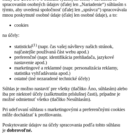
spracovaním osobných údajov (ďalej len „Nariadenie“) súhlasím s
týmto, aby uvedená spoločnosť (ďalej len „správca“) spracovávala
mnou poskytnuté osobné údaje (ďalej len osobné údaje), a to:
cookies
na účely:
(1)
statistické
(napr. čas vašej návštevy našich stránok,
najčastejšie používaná část webu apod.)
preferenčné (napr. identifikácia prehliadača, jazykové
nastavenie apod.)
marketingové a reklamné (napr. personalizácia reklamy,
statistika vyhľadávania apod.)
ostatné (iné nezaradené technické účely)
Súhlas je možno nastaviť pre všetky (tlačítko Áno, súhlasím) alebo
iba pre niektoré účely (zaškrtnutím príslušnej časti), prípadne je
možné odmietnuť všetko (tlačítko Nesúhlasím).
Pri udeľovaní súhlasu s marketingovými a preferenčnými cookies
môže dochádzať k profilovaniu.
Poskytovanie údajov na účely spracovania podľa tohto súhlasu
je
dobrovoľné.