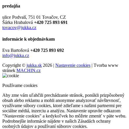
predajňa
ulice Podvalí, 751 01 Tovačov, CZ
Šárka Hrabalová
+420 725 893 691
tovacov@jukka.cz
informácie k objednávkam
Eva Bartošová
+420 725 893 692
info@jukka.cz
Copyright ©
jukka.sk
2026 |
Nastavenie cookies
| Tvorba www
stránek
MACHIN.cz
Používame cookies
Aby zme vám uľahčili prechádzanie stránok, ponúkli prizpôsobený
obsah alebo reklamu a mohli anonymne analyzovať návštevnosť,
využívame súbory cookies, ktoré zdieľame s našimi partnermi pre
sociálne médiá, inzerciu a analýzu. Nastavenie upravíte odkazom
"Nastavenie cookies" a kedykoľvek ho môžete zmeniť v päte webu.
Podrobnejšie informácie nájdete v našich Zásadách ochrany
osobných údajov a používaní súborov cookies.