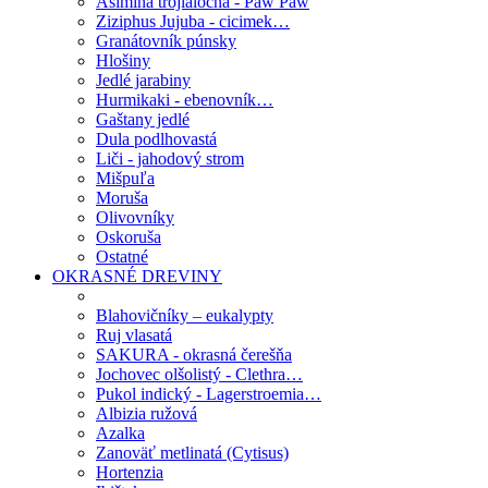
Asimina trojlaločná - Paw Paw
Ziziphus Jujuba - cicimek…
Granátovník púnsky
Hlošiny
Jedlé jarabiny
Hurmikaki - ebenovník…
Gaštany jedlé
Dula podlhovastá
Liči - jahodový strom
Mišpuľa
Moruša
Olivovníky
Oskoruša
Ostatné
OKRASNÉ DREVINY
Blahovičníky – eukalypty
Ruj vlasatá
SAKURA - okrasná čerešňa
Jochovec olšolistý - Clethra…
Pukol indický - Lagerstroemia…
Albizia ružová
Azalka
Zanoväť metlinatá (Cytisus)
Hortenzia