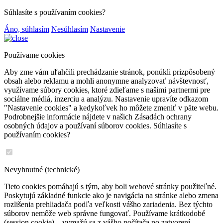
Súhlasíte s používaním cookies?
Áno, súhlasím
Nesúhlasím
Nastavenie
Používame cookies
Aby zme vám uľahčili prechádzanie stránok, ponúkli prizpôsobený
obsah alebo reklamu a mohli anonymne analyzovať návštevnosť,
využívame súbory cookies, ktoré zdieľame s našimi partnermi pre
sociálne médiá, inzerciu a analýzu. Nastavenie upravíte odkazom
"Nastavenie cookies" a kedykoľvek ho môžete zmeniť v päte webu.
Podrobnejšie informácie nájdete v našich Zásadách ochrany
osobných údajov a používaní súborov cookies. Súhlasíte s
používaním cookies?
Nevyhnutné (technické)
Tieto cookies pomáhajú s tým, aby boli webové stránky použiteľné.
Poskytujú základné funkcie ako je navigácia na stránke alebo zmena
rozlišenia prehliadača podľa veľkosti vášho zariadenia. Bez týchto
súborov nemôže web správne fungovať. Používame krátkodobé
(session cookie) – vymažú sa z vášho počítača po zatvorení