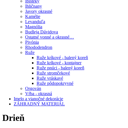
Ibišteky
Ihličnany
Javory okrasné
Kamélie
Levanduľa
Magnólia
Budleja Dávidova
Ostatné vonné a okrasné…
Pivónia
Rhododendron
Ruže
Ruže kríkové - balený koreň
Ruže kríkové - kontajner
Ruže pnúci - balený koreň
Ruže stromčekové
Ruže vráskavé
Ruže pôdopokryvné
Orgován
Vŕba - okrasná
Imelo a vianočné dekorácie
ZÁHRADNÝ MATERIÁL
Drieň