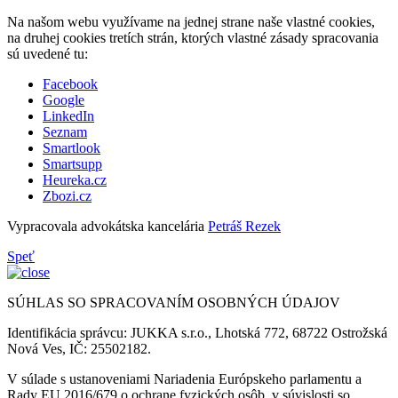
Na našom webu využívame na jednej strane naše vlastné cookies,
na druhej cookies tretích strán, ktorých vlastné zásady spracovania
sú uvedené tu:
Facebook
Google
LinkedIn
Seznam
Smartlook
Smartsupp
Heureka.cz
Zbozi.cz
Vypracovala advokátska kancelária
Petráš Rezek
Speť
SÚHLAS SO SPRACOVANÍM OSOBNÝCH ÚDAJOV
Identifikácia správcu: JUKKA s.r.o., Lhotská 772, 68722 Ostrožská
Nová Ves, IČ: 25502182.
V súlade s ustanoveniami Nariadenia Európskeho parlamentu a
Rady EU 2016/679 o ochrane fyzických osôb, v súvislosti so