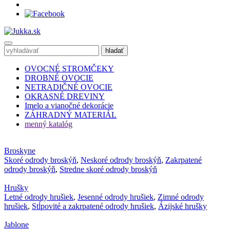
OVOCNÉ STROMČEKY
DROBNÉ OVOCIE
NETRADIČNÉ OVOCIE
OKRASNÉ DREVINY
Imelo a vianočné dekorácie
ZÁHRADNÝ MATERIÁL
menný katalóg
Broskyne
Skoré odrody broskýň
,
Neskoré odrody broskýň
,
Zakrpatené
odrody broskýň
,
Stredne skoré odrody broskýň
Hrušky
Letné odrody hrušiek
,
Jesenné odrody hrušiek
,
Zimné odrody
hrušiek
,
Stĺpovité a zakrpatené odrody hrušiek
,
Ázijské hrušky
Jablone