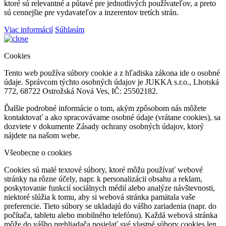
ktoré sú relevantné a pútavé pre jednotlivých používateľov, a preto
sú cennejšie pre vydavateľov a inzerentov tretích strán.
Viac informácií
Súhlasím
Cookies
Tento web používa súbory cookie a z hľadiska zákona ide o osobné
údaje. Správcom týchto osobných údajov je JUKKA s.r.o., Lhotská
772, 68722 Ostrožská Nová Ves, IČ: 25502182.
Ďalšie podrobné informácie o tom, akým zpôsobom nás môžete
kontaktovať a ako spracovávame osobné údaje (vrátane cookies), sa
dozviete v dokumente Zásady ochrany osobných údajov, ktorý
nájdete na našom webe.
Všeobecne o cookies
Cookies sú malé textové súbory, ktoré môžu používať webové
stránky na rôzne účely, napr. k personalizácii obsahu a reklam,
poskytovanie funkcií sociálnych médií alebo analýze návštevnosti,
niektoré slúžia k tomu, aby si webová stránka pamätala vaše
preferencie. Tieto súbory se ukladajú do vášho zariadenia (napr. do
počítača, tabletu alebo mobilného telefónu). Každá webová stránka
môže do vášho prehliadača posielať své vlastné súbory cookies len