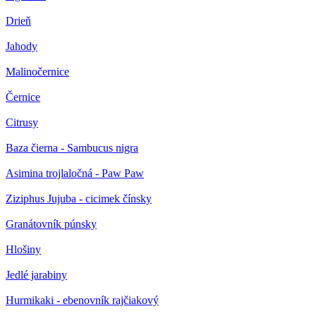
Drieň
Jahody
Malinočernice
Černice
Citrusy
Baza čierna - Sambucus nigra
Asimina trojlaločná - Paw Paw
Ziziphus Jujuba - cicimek čínsky
Granátovník púnsky
Hlošiny
Jedlé jarabiny
Hurmikaki - ebenovník rajčiakový