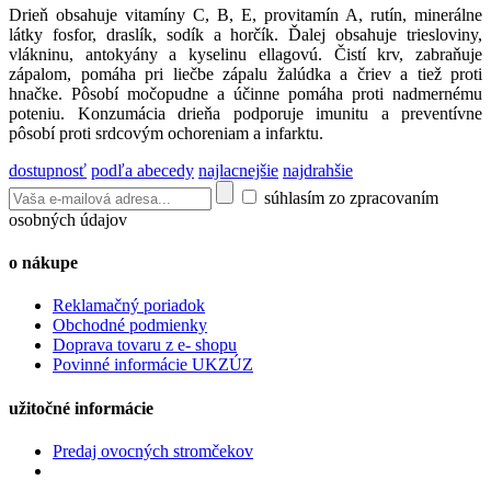
Drieň obsahuje vitamíny C, B, E, provitamín A, rutín, minerálne
látky fosfor, draslík, sodík a horčík. Ďalej obsahuje triesloviny,
vlákninu, antokyány a kyselinu ellagovú. Čistí krv, zabraňuje
zápalom, pomáha pri liečbe zápalu žalúdka a čriev a tiež proti
hnačke. Pôsobí močopudne a účinne pomáha proti nadmernému
poteniu. Konzumácia drieňa podporuje imunitu a preventívne
pôsobí proti srdcovým ochoreniam a infarktu.
dostupnosť
podľa abecedy
najlacnejšie
najdrahšie
súhlasím zo zpracovaním
osobných údajov
o nákupe
Reklamačný poriadok
Obchodné podmienky
Doprava tovaru z e- shopu
Povinné informácie UKZÚZ
užitočné informácie
Predaj ovocných stromčekov