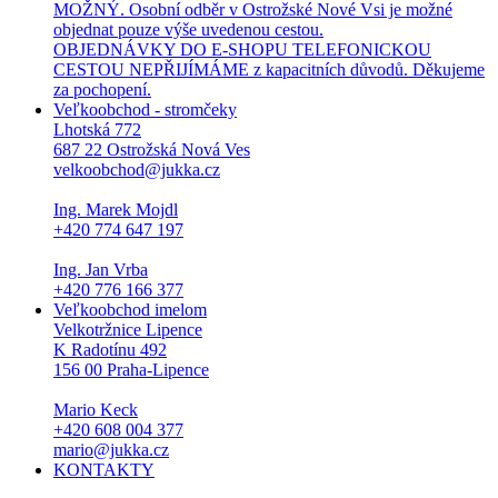
MOŽNÝ. Osobní odběr v Ostrožské Nové Vsi je možné
objednat pouze výše uvedenou cestou.
OBJEDNÁVKY DO E-SHOPU TELEFONICKOU
CESTOU NEPŘIJÍMÁME z kapacitních důvodů. Děkujeme
za pochopení.
Veľkoobchod - stromčeky
Lhotská 772
687 22 Ostrožská Nová Ves
velkoobchod@jukka.cz
Ing. Marek Mojdl
+420 774 647 197
Ing. Jan Vrba
+420 776 166 377
Veľkoobchod imelom
Velkotržnice Lipence
K Radotínu 492
156 00 Praha-Lipence
Mario Keck
+420 608 004 377
mario@jukka.cz
KONTAKTY