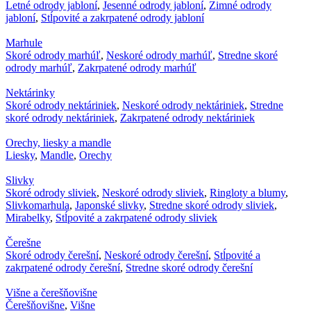
Letné odrody jabloní
,
Jesenné odrody jabloní
,
Zimné odrody
jabloní
,
Stĺpovité a zakrpatené odrody jabloní
Marhule
Skoré odrody marhúľ
,
Neskoré odrody marhúľ
,
Stredne skoré
odrody marhúľ
,
Zakrpatené odrody marhúľ
Nektárinky
Skoré odrody nektáriniek
,
Neskoré odrody nektáriniek
,
Stredne
skoré odrody nektáriniek
,
Zakrpatené odrody nektáriniek
Orechy, liesky a mandle
Liesky
,
Mandle
,
Orechy
Slivky
Skoré odrody sliviek
,
Neskoré odrody sliviek
,
Ringloty a blumy
,
Slivkomarhula
,
Japonské slivky
,
Stredne skoré odrody sliviek
,
Mirabelky
,
Stĺpovité a zakrpatené odrody sliviek
Čerešne
Skoré odrody čerešní
,
Neskoré odrody čerešní
,
Stĺpovité a
zakrpatené odrody čerešní
,
Stredne skoré odrody čerešní
Višne a čerešňovišne
Čerešňovišne
,
Višne