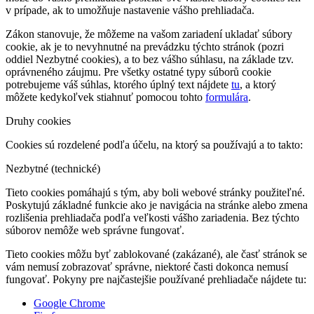
v prípade, ak to umožňuje nastavenie vášho prehliadača.
Zákon stanovuje, že môžeme na vašom zariadení ukladať súbory
cookie, ak je to nevyhnutné na prevádzku týchto stránok (pozri
oddiel Nezbytné cookies), a to bez vášho súhlasu, na základe tzv.
oprávneného záujmu. Pre všetky ostatné typy súborů cookie
potrebujeme váš súhlas, ktorého úplný text nájdete
tu
, a ktorý
môžete kedykoľvek stiahnuť pomocou tohto
formulára
.
Druhy cookies
Cookies sú rozdelené podľa účelu, na ktorý sa používajú a to takto:
Nezbytné (technické)
Tieto cookies pomáhajú s tým, aby boli webové stránky použiteľné.
Poskytujú základné funkcie ako je navigácia na stránke alebo zmena
rozlišenia prehliadača podľa veľkosti vášho zariadenia. Bez týchto
súborov nemôže web správne fungovať.
Tieto cookies môžu byť zablokované (zakázané), ale časť stránok se
vám nemusí zobrazovať správne, niektoré časti dokonca nemusí
fungovať. Pokyny pre najčastejšie používané prehliadače nájdete tu:
Google Chrome