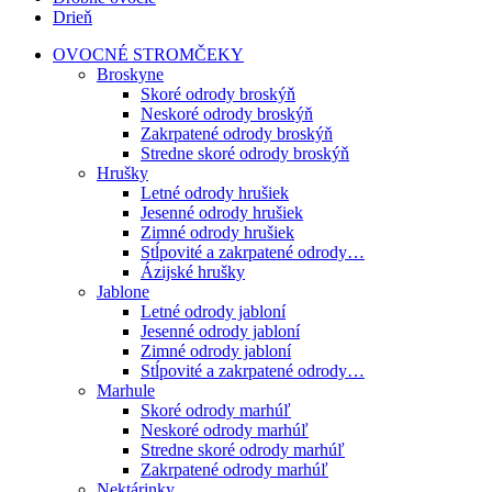
Drieň
OVOCNÉ STROMČEKY
Broskyne
Skoré odrody broskýň
Neskoré odrody broskýň
Zakrpatené odrody broskýň
Stredne skoré odrody broskýň
Hrušky
Letné odrody hrušiek
Jesenné odrody hrušiek
Zimné odrody hrušiek
Stĺpovité a zakrpatené odrody…
Ázijské hrušky
Jablone
Letné odrody jabloní
Jesenné odrody jabloní
Zimné odrody jabloní
Stĺpovité a zakrpatené odrody…
Marhule
Skoré odrody marhúľ
Neskoré odrody marhúľ
Stredne skoré odrody marhúľ
Zakrpatené odrody marhúľ
Nektárinky