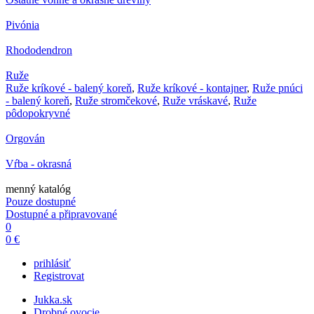
Pivónia
Rhododendron
Ruže
Ruže kríkové - balený koreň
,
Ruže kríkové - kontajner
,
Ruže pnúci
- balený koreň
,
Ruže stromčekové
,
Ruže vráskavé
,
Ruže
pôdopokryvné
Orgován
Vŕba - okrasná
menný katalóg
Pouze dostupné
Dostupné a připravované
0
0 €
prihlásiť
Registrovat
Jukka.sk
Drobné ovocie