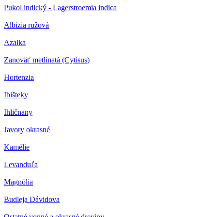
Pukol indický - Lagerstroemia indica
Albizia ružová
Azalka
Zanoväť metlinatá (Cytisus)
Hortenzia
Ibišteky
Ihličnany
Javory okrasné
Kamélie
Levanduľa
Magnólia
Budleja Dávidova
Ostatné vonné a okrasné dreviny