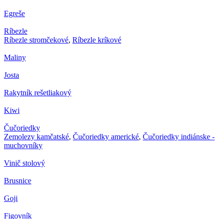
Egreše
Ríbezle
Ríbezle stromčekové
,
Ríbezle kríkové
Maliny
Josta
Rakytník rešetliakový
Kiwi
Čučoriedky
Zemolezy kamčatské
,
Čučoriedky americké
,
Čučoriedky indiánske -
muchovníky
Vinič stolový
Brusnice
Goji
Figovník