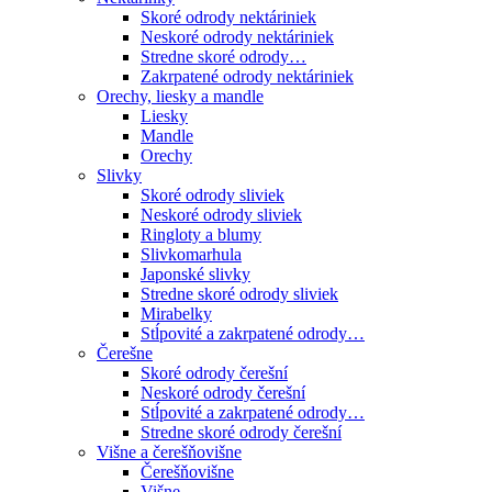
Skoré odrody nektáriniek
Neskoré odrody nektáriniek
Stredne skoré odrody…
Zakrpatené odrody nektáriniek
Orechy, liesky a mandle
Liesky
Mandle
Orechy
Slivky
Skoré odrody sliviek
Neskoré odrody sliviek
Ringloty a blumy
Slivkomarhula
Japonské slivky
Stredne skoré odrody sliviek
Mirabelky
Stĺpovité a zakrpatené odrody…
Čerešne
Skoré odrody čerešní
Neskoré odrody čerešní
Stĺpovité a zakrpatené odrody…
Stredne skoré odrody čerešní
Višne a čerešňovišne
Čerešňovišne
Višne