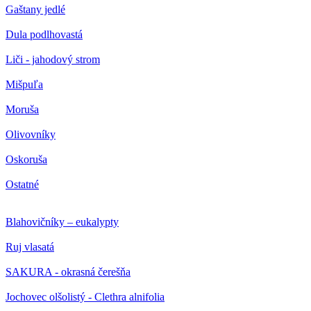
Gaštany jedlé
Dula podlhovastá
Liči - jahodový strom
Mišpuľa
Moruša
Olivovníky
Oskoruša
Ostatné
Blahovičníky – eukalypty
Ruj vlasatá
SAKURA - okrasná čerešňa
Jochovec olšolistý - Clethra alnifolia