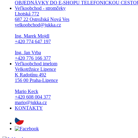
OBJEDNÁVKY DO E-SHOPU TELEFONICKOU CESTOU NEPŘI
Veľkoobchod - stromčeky
Lhotská 772
687 22 Ostrožská Nová Ves
velkoobchod@jukka.cz
Ing. Marek Mojdl
+420 774 647 197
Ing. Jan Vrba
+420 776 166 377
Veľkoobchod imelom
Velkotržnice Lipence
K Radotínu 492
156 00 Praha-Lipence
Mario Keck
+420 608 004 377
mario@jukka.cz
KONTAKTY