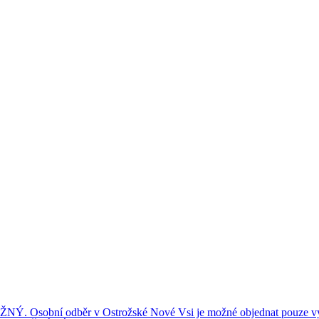
ní odběr v Ostrožské Nové Vsi je možné objednat pouze výše