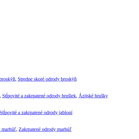
broskýň
,
Stredne skoré odrody broskýň
,
Stĺpovité a zakrpatené odrody hrušiek
,
Ázijské hrušky
Stĺpovité a zakrpatené odrody jabloní
y marhúľ
,
Zakrpatené odrody marhúľ