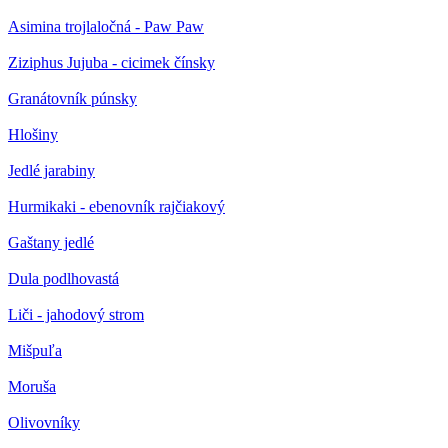
Asimina trojlaločná - Paw Paw
Ziziphus Jujuba - cicimek čínsky
Granátovník púnsky
Hlošiny
Jedlé jarabiny
Hurmikaki - ebenovník rajčiakový
Gaštany jedlé
Dula podlhovastá
Liči - jahodový strom
Mišpuľa
Moruša
Olivovníky