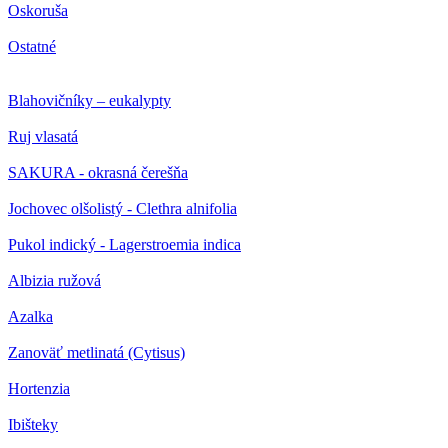
Oskoruša
Ostatné
Blahovičníky – eukalypty
Ruj vlasatá
SAKURA - okrasná čerešňa
Jochovec olšolistý - Clethra alnifolia
Pukol indický - Lagerstroemia indica
Albizia ružová
Azalka
Zanoväť metlinatá (Cytisus)
Hortenzia
Ibišteky