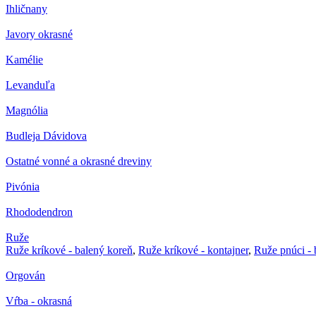
Ihličnany
Javory okrasné
Kamélie
Levanduľa
Magnólia
Budleja Dávidova
Ostatné vonné a okrasné dreviny
Pivónia
Rhododendron
Ruže
Ruže kríkové - balený koreň
,
Ruže kríkové - kontajner
,
Ruže pnúci - 
Orgován
Vŕba - okrasná