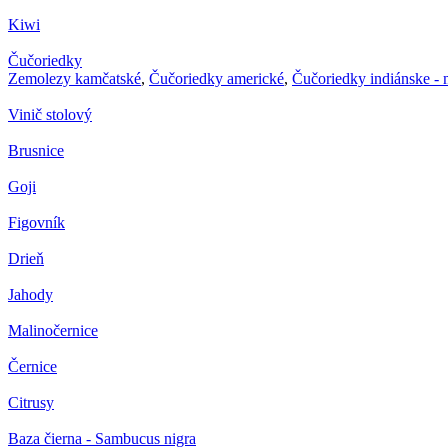
Kiwi
Čučoriedky
Zemolezy kamčatské
,
Čučoriedky americké
,
Čučoriedky indiánske -
Vinič stolový
Brusnice
Goji
Figovník
Drieň
Jahody
Malinočernice
Černice
Citrusy
Baza čierna - Sambucus nigra