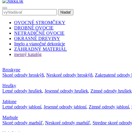
OVOCNÉ STROMČEKY
DROBNÉ OVOCIE
NETRADIČNÉ OVOCIE
OKRASNÉ DREVINY
Imelo a vianočné dekorácie
ZÁHRADNÝ MATERIÁL
menný katalóg
Broskyne
Skoré odrody broskýň
,
Neskoré odrody broskýň
,
Zakrpatené odrody 
Hrušky
Letné odrody hrušiek
,
Jesenné odrody hrušiek
,
Zimné odrody hrušiek
Jablone
Letné odrody jabloní
,
Jesenné odrody jabloní
,
Zimné odrody jabloní
,
Marhule
Skoré odrody marhúľ
,
Neskoré odrody marhúľ
,
Stredne skoré odrod