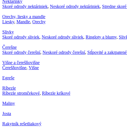
Nektárinky
Skoré odrody nektáriniek
,
Neskoré odrody nektáriniek
,
Stredne skoré
Orechy, liesky a mandle
Liesky
,
Mandle
,
Orechy
Slivky
Skoré odrody sliviek
,
Neskoré odrody sliviek
,
Ringloty a blumy
,
Sliv
Čerešne
Skoré odrody čerešní
,
Neskoré odrody čerešní
,
Stĺpovité a zakrpaten
Višne a čerešňovišne
Čerešňovišne
,
Višne
Egreše
Ríbezle
Ríbezle stromčekové
,
Ríbezle kríkové
Maliny
Josta
Rakytník rešetliakový