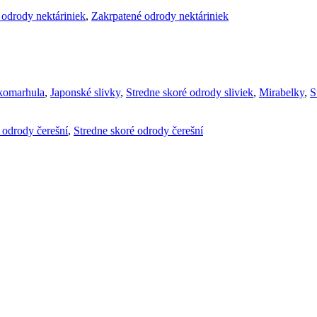
 odrody nektáriniek
,
Zakrpatené odrody nektáriniek
komarhula
,
Japonské slivky
,
Stredne skoré odrody sliviek
,
Mirabelky
,
S
é odrody čerešní
,
Stredne skoré odrody čerešní