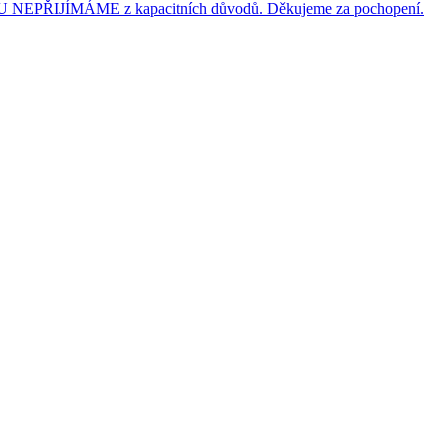
JÍMÁME z kapacitních důvodů. Děkujeme za pochopení.