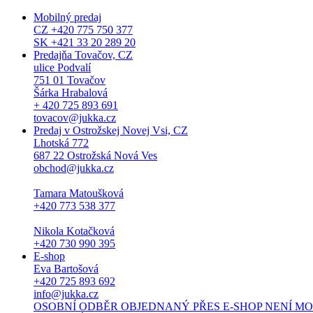
Mobilný predaj
CZ +420 775 750 377
SK +421 33 20 289 20
Predajňa Tovačov, CZ
ulice Podvalí
751 01 Tovačov
Šárka Hrabalová
+ 420 725 893 691
tovacov@jukka.cz
Predaj v Ostrožskej Novej Vsi, CZ
Lhotská 772
687 22 Ostrožská Nová Ves
obchod@jukka.cz
Tamara Matoušková
+420 773 538 377
Nikola Kotačková
+420 730 990 395
E-shop
Eva Bartošová
+420 725 893 692
info@jukka.cz
OSOBNÍ ODBĚR OBJEDNANÝ PŘES E-SHOP NENÍ MOŽNÝ. Osob