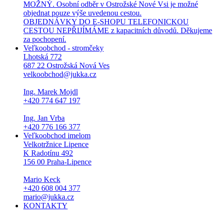
MOŽNÝ. Osobní odběr v Ostrožské Nové Vsi je možné
objednat pouze výše uvedenou cestou.
OBJEDNÁVKY DO E-SHOPU TELEFONICKOU
CESTOU NEPŘIJÍMÁME z kapacitních důvodů. Děkujeme
za pochopení.
Veľkoobchod - stromčeky
Lhotská 772
687 22 Ostrožská Nová Ves
velkoobchod@jukka.cz
Ing. Marek Mojdl
+420 774 647 197
Ing. Jan Vrba
+420 776 166 377
Veľkoobchod imelom
Velkotržnice Lipence
K Radotínu 492
156 00 Praha-Lipence
Mario Keck
+420 608 004 377
mario@jukka.cz
KONTAKTY