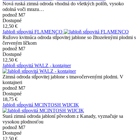
Nová ruská zimná odroda vhodná do všetkých polôh, vysoko
odolná voči mrazu…
podnož M7
Dostupné
12,50 €
Jabloň stĺpovitá FLAMENCO
Ružovo kvitnúca odroda stĺpovitej jablone so žltozelenými plodmi s
červeným líčkom
podnož M7
Dostupné
12,50 €
Jabloň stĺpovitá WALZ - kontajner
Zimná odroda stĺpovitej jablone s tmavočervenými plodmi. V
kontajneri
podnož M7
Dostupné
18,75 €
Jabloň stĺpovitá MCINTOSH WIJCIK
Stará zimná odroda jabloní pôvodom z Kanady, vyznačuje sa
vysokou plodnosťou
podnož M7
Dostupné
12,50 €