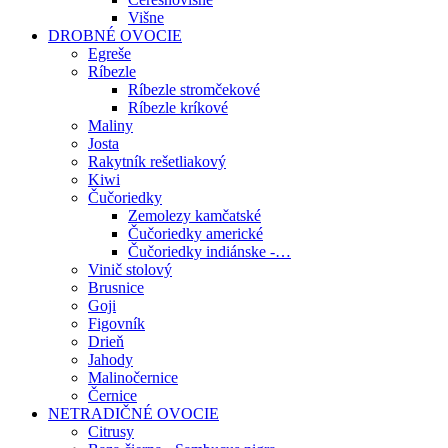
Višne
DROBNÉ OVOCIE
Egreše
Ríbezle
Ríbezle stromčekové
Ríbezle kríkové
Maliny
Josta
Rakytník rešetliakový
Kiwi
Čučoriedky
Zemolezy kamčatské
Čučoriedky americké
Čučoriedky indiánske -…
Vinič stolový
Brusnice
Goji
Figovník
Drieň
Jahody
Malinočernice
Černice
NETRADIČNÉ OVOCIE
Citrusy