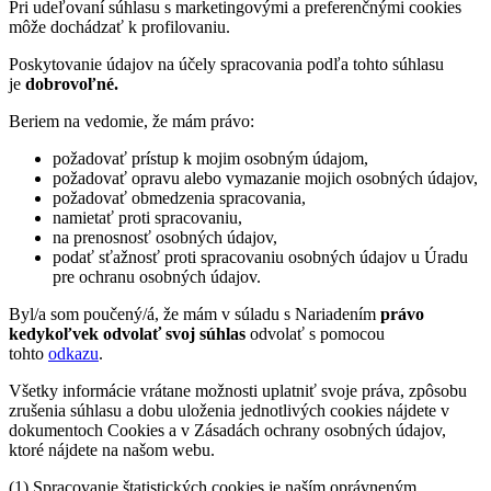
Pri udeľovaní súhlasu s marketingovými a preferenčnými cookies
môže dochádzať k profilovaniu.
Poskytovanie údajov na účely spracovania podľa tohto súhlasu
je
dobrovoľné.
Beriem na vedomie, že mám právo:
požadovať prístup k mojim osobným údajom,
požadovať opravu alebo vymazanie mojich osobných údajov,
požadovať obmedzenia spracovania,
namietať proti spracovaniu,
na prenosnosť osobných údajov,
podať sťažnosť proti spracovaniu osobných údajov u Úradu
pre ochranu osobných údajov.
Byl/a som poučený/á, že mám v súladu s Nariadením
právo
kedykoľvek odvolať svoj súhlas
odvolať s pomocou
tohto
odkazu
.
Všetky informácie vrátane možnosti uplatniť svoje práva, zpôsobu
zrušenia súhlasu a dobu uloženia jednotlivých cookies nájdete v
dokumentoch Cookies a v Zásadách ochrany osobných údajov,
ktoré nájdete na našom webu.
(1) Spracovanie štatistických cookies je naším oprávneným