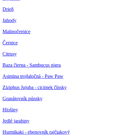
Drieň
Jahody
Malinočernice
Černice
Citrusy
Baza čierna - Sambucus nigra
Asimina trojlaločná - Paw Paw
Ziziphus Jujuba - cicimek čínsky
Granátovník púnsky
Hlošiny
Jedlé jarabiny
Hurmikaki - ebenovník rajčiakový