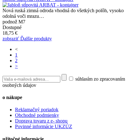
Nová ruská zimná odroda vhodná do všetkých polôh, vysoko
odolná voči mrazu…
podnož M7
Dostupné
18,75 €
zobraziť Ďalšie produkty
<
1
2
>
súhlasím zo zpracovaním
osobných údajov
o nákupe
Reklamačný poriadok
Obchodné podmienky
Doprava tovaru z e- shopu
Povinné informácie UKZÚZ
užitočné informácie