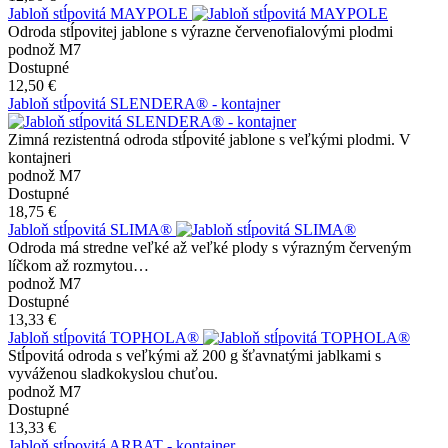
Jabloň stĺpovitá MAYPOLE
Odroda stĺpovitej jablone s výrazne červenofialovými plodmi
podnož M7
Dostupné
12,50 €
Jabloň stĺpovitá SLENDERA® - kontajner
Zimná rezistentná odroda stĺpovité jablone s veľkými plodmi. V
kontajneri
podnož M7
Dostupné
18,75 €
Jabloň stĺpovitá SLIMA®
Odroda má stredne veľké až veľké plody s výrazným červeným
líčkom až rozmytou…
podnož M7
Dostupné
13,33 €
Jabloň stĺpovitá TOPHOLA®
Stĺpovitá odroda s veľkými až 200 g šťavnatými jablkami s
vyváženou sladkokyslou chuťou.
podnož M7
Dostupné
13,33 €
Jabloň stĺpovitá ARBAT - kontajner