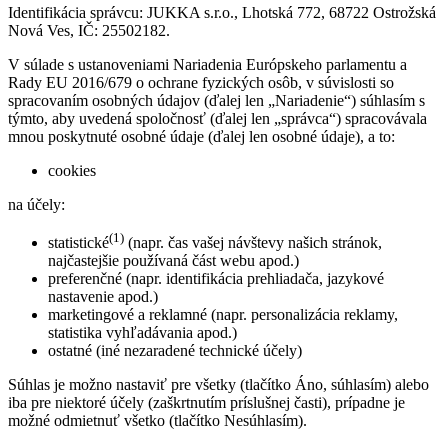
Identifikácia správcu: JUKKA s.r.o., Lhotská 772, 68722 Ostrožská
Nová Ves, IČ: 25502182.
V súlade s ustanoveniami Nariadenia Európskeho parlamentu a
Rady EU 2016/679 o ochrane fyzických osôb, v súvislosti so
spracovaním osobných údajov (ďalej len „Nariadenie“) súhlasím s
týmto, aby uvedená spoločnosť (ďalej len „správca“) spracovávala
mnou poskytnuté osobné údaje (ďalej len osobné údaje), a to:
cookies
na účely:
(1)
statistické
(napr. čas vašej návštevy našich stránok,
najčastejšie používaná část webu apod.)
preferenčné (napr. identifikácia prehliadača, jazykové
nastavenie apod.)
marketingové a reklamné (napr. personalizácia reklamy,
statistika vyhľadávania apod.)
ostatné (iné nezaradené technické účely)
Súhlas je možno nastaviť pre všetky (tlačítko Áno, súhlasím) alebo
iba pre niektoré účely (zaškrtnutím príslušnej časti), prípadne je
možné odmietnuť všetko (tlačítko Nesúhlasím).