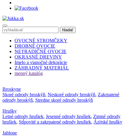
OVOCNÉ STROMČEKY
DROBNÉ OVOCIE
NETRADIČNÉ OVOCIE
OKRASNÉ DREVINY
Imelo a vianočné dekorácie
ZÁHRADNÝ MATERIÁL
menný katalóg
Broskyne
Skoré odrody broskýň
,
Neskoré odrody broskýň
,
Zakrpatené
odrody broskýň
,
Stredne skoré odrody broskýň
Hrušky
Letné odrody hrušiek
,
Jesenné odrody hrušiek
,
Zimné odrody
hrušiek
,
Stĺpovité a zakrpatené odrody hrušiek
,
Ázijské hrušky
Jablone