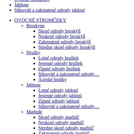
Jablone
Stĺpovité a zakrpatené odrody jabloní
OVOCNÉ STROMČEKY
Broskyne
Skoré odrody broskýň
Neskoré odrody broskýň
Zakrpatené odrody broskýň
Stredne skoré odrody broskýň
Hrušky
Letné odrody hrušiek
Jesenné odrody hrušiek
Zimné odrody hrušiek
Stĺpovité a zakrpatené odrody…
Ázijské hrušky
Jablone
Letné odrody jabloní
Jesenné odrody jabloní
Zimné odrody jabloní
Stĺpovité a zakrpatené odrody…
Marhule
Skoré odrody marhúľ
Neskoré odrody marhúľ
Stredne skoré odrody marhúľ
Zakrpatené odrody marhúľ