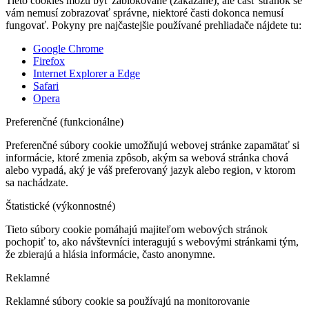
Tieto cookies môžu byť zablokované (zakázané), ale časť stránok se
vám nemusí zobrazovať správne, niektoré časti dokonca nemusí
fungovať. Pokyny pre najčastejšie používané prehliadače nájdete tu:
Google Chrome
Firefox
Internet Explorer a Edge
Safari
Opera
Preferenčné (funkcionálne)
Preferenčné súbory cookie umožňujú webovej stránke zapamätať si
informácie, ktoré zmenia zpôsob, akým sa webová stránka chová
alebo vypadá, aký je váš preferovaný jazyk alebo region, v ktorom
sa nachádzate.
Štatistické (výkonnostné)
Tieto súbory cookie pomáhajú majiteľom webových stránok
pochopiť to, ako návštevníci interagujú s webovými stránkami tým,
že zbierajú a hlásia informácie, často anonymne.
Reklamné
Reklamné súbory cookie sa používajú na monitorovanie