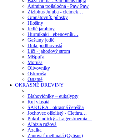
Baza čierna - Sambucus nigra
Asimina trojlaločná - Paw Paw
Ziziphus Jujuba - cicimek…
Granátovník púnsky
Hlošiny
Jedlé jarabiny
Hurmikaki - ebenovník…
Gaštany jedlé
Dula podlhovastá
Liči - jahodový strom
Mišpuľa
Moruša
Olivovníky
Oskoruša
Ostatné
OKRASNÉ DREVINY
Blahovičníky – eukalypty
Ruj vlasatá
SAKURA - okrasná čerešňa
Jochovec olšolistý - Clethra…
Pukol indický - Lagerstroemia…
Albizia ružová
Azalka
Zanoväť metlinatá (Cytisus)