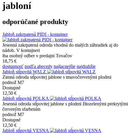
jabloní
odporúčané produkty
Jabloň zakrpatená PIDI - kontajner
Jesenná zakrpatená odroda vhodná do malých záhradiek aj do
nádob. V kontajneri
iba osobný odber v predajni Tovačov
18,75 €
dostupnosť
podľa abecedy
najlacnejšie
najdrahšie
Jabloň stĺpovitá WALZ
Zimná odroda stĺpovitej jablone s tmavočervenými plodmi
podnož M7
Dostupné
12,50 €
Jabloň stĺpovitá POLKA
Jesenná odroda stĺpovitej jablone s plodmi žltozelenými prekrytými
červeným sfarbením
podnož M7
Dostupné
12,50 €
Jabloň stĺpovitá VESNA