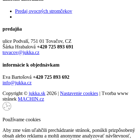
Predaj ovocných stromčekov
predajňa
ulice Podvalí, 751 01 Tovačov, CZ
Šárka Hrabalová
+420 725 893 691
tovacov@jukka.cz
informácie k objednávkam
Eva Bartošová
+420 725 893 692
info@jukka.cz
Copyright ©
jukka.sk
2026 |
Nastavenie cookies
| Tvorba www
stránek
MACHIN.cz
Používame cookies
Aby zme vám uľahčili prechádzanie stránok, ponúkli prizpôsobený
obsah alebo reklamu a mohli anonymne analyzovať návštevnosť,