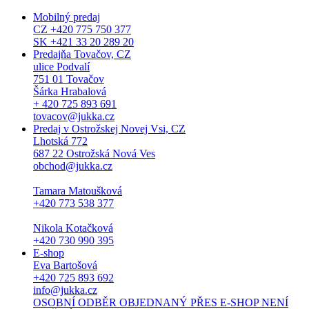
Mobilný predaj
CZ +420 775 750 377
SK +421 33 20 289 20
Predajňa Tovačov, CZ
ulice Podvalí
751 01 Tovačov
Šárka Hrabalová
+ 420 725 893 691
tovacov@jukka.cz
Predaj v Ostrožskej Novej Vsi, CZ
Lhotská 772
687 22 Ostrožská Nová Ves
obchod@jukka.cz
Tamara Matoušková
+420 773 538 377
Nikola Kotačková
+420 730 990 395
E-shop
Eva Bartošová
+420 725 893 692
info@jukka.cz
OSOBNÍ ODBĚR OBJEDNANÝ PŘES E-SHOP NENÍ