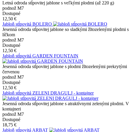
Letná odroda stĺpovitej jablone s veľkými plodmi (až 220 g)
podnož M7
Dostupné
12,50 €
Jabloň stĺpovitá BOLERO
Jesenná odroda stĺpovitej jablone so sladkými žltozelenými plodmi s
líčkom
podnož M7
Dostupné
12,50 €
Jabloň stĺpovitá GARDEN FOUNTAIN
Jesenná odroda stĺpovitej jablone s plodmi žltozelenými prekrytými
červenou
podnož M7
Dostupné
12,50 €
Jabloň stĺpovitá ZELENI DRAGULJ - kontajner
Jesenná odroda stĺpovitej jablone s atraktívnymi zelenými plodmi. V
kontajneri
podnož M7
Dostupné
18,75 €
Jabloň stĺpovitá ARBAT