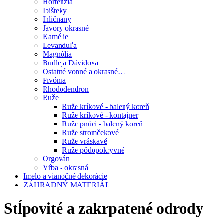
Hortenzia
Ibišteky
Ihličnany
Javory okrasné
Kamélie
Levanduľa
Magnólia
Budleja Dávidova
Ostatné vonné a okrasné…
Pivónia
Rhododendron
Ruže
Ruže kríkové - balený koreň
Ruže kríkové - kontajner
Ruže pnúci - balený koreň
Ruže stromčekové
Ruže vráskavé
Ruže pôdopokryvné
Orgován
Vŕba - okrasná
Imelo a vianočné dekorácie
ZÁHRADNÝ MATERIÁL
Stĺpovité a zakrpatené odrody