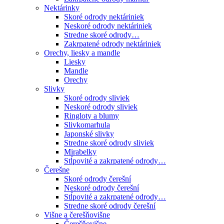
Nektárinky
Skoré odrody nektáriniek
Neskoré odrody nektáriniek
Stredne skoré odrody…
Zakrpatené odrody nektáriniek
Orechy, liesky a mandle
Liesky
Mandle
Orechy
Slivky
Skoré odrody sliviek
Neskoré odrody sliviek
Ringloty a blumy
Slivkomarhula
Japonské slivky
Stredne skoré odrody sliviek
Mirabelky
Stĺpovité a zakrpatené odrody…
Čerešne
Skoré odrody čerešní
Neskoré odrody čerešní
Stĺpovité a zakrpatené odrody…
Stredne skoré odrody čerešní
Višne a čerešňovišne
Čerešňovišne