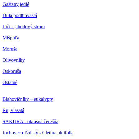
Gaštany jedlé
Dula podlhovastá
Liči - jahodový strom
Mišpuľa
Moruša
Olivovníky
Oskoruša
Ostatné
Blahovičníky – eukalypty
Ruj vlasatá
SAKURA - okrasná čerešňa
Jochovec olšolistý - Clethra alnifolia