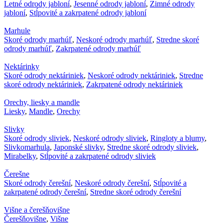
Letné odrody jabloní
,
Jesenné odrody jabloní
,
Zimné odrody
jabloní
,
Stĺpovité a zakrpatené odrody jabloní
Marhule
Skoré odrody marhúľ
,
Neskoré odrody marhúľ
,
Stredne skoré
odrody marhúľ
,
Zakrpatené odrody marhúľ
Nektárinky
Skoré odrody nektáriniek
,
Neskoré odrody nektáriniek
,
Stredne
skoré odrody nektáriniek
,
Zakrpatené odrody nektáriniek
Orechy, liesky a mandle
Liesky
,
Mandle
,
Orechy
Slivky
Skoré odrody sliviek
,
Neskoré odrody sliviek
,
Ringloty a blumy
,
Slivkomarhula
,
Japonské slivky
,
Stredne skoré odrody sliviek
,
Mirabelky
,
Stĺpovité a zakrpatené odrody sliviek
Čerešne
Skoré odrody čerešní
,
Neskoré odrody čerešní
,
Stĺpovité a
zakrpatené odrody čerešní
,
Stredne skoré odrody čerešní
Višne a čerešňovišne
Čerešňovišne
,
Višne