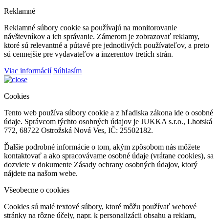
Reklamné
Reklamné súbory cookie sa používajú na monitorovanie
návštevníkov a ich správanie. Zámerom je zobrazovať reklamy,
ktoré sú relevantné a pútavé pre jednotlivých používateľov, a preto
sú cennejšie pre vydavateľov a inzerentov tretích strán.
Viac informácií
Súhlasím
Cookies
Tento web používa súbory cookie a z hľadiska zákona ide o osobné
údaje. Správcom týchto osobných údajov je JUKKA s.r.o., Lhotská
772, 68722 Ostrožská Nová Ves, IČ: 25502182.
Ďalšie podrobné informácie o tom, akým zpôsobom nás môžete
kontaktovať a ako spracovávame osobné údaje (vrátane cookies), sa
dozviete v dokumente Zásady ochrany osobných údajov, ktorý
nájdete na našom webe.
Všeobecne o cookies
Cookies sú malé textové súbory, ktoré môžu používať webové
stránky na rôzne účely, napr. k personalizácii obsahu a reklam,