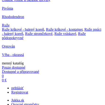
Pivónia
Rhododendron
Ruže
Ruže kríkové - balený koreň
,
Ruže kríkové - kontajner
,
Ruže pnúci
- balený koreň
,
Ruže stromčekové
,
Ruže vráskavé
,
Ruže
pôdopokryvné
Orgován
Vŕba - okrasná
menný katalóg
Pouze dostupné
Dostupné a připravované
0
0 €
prihlásiť
Registrovat
Jukka.sk
Ovocné stromčeky