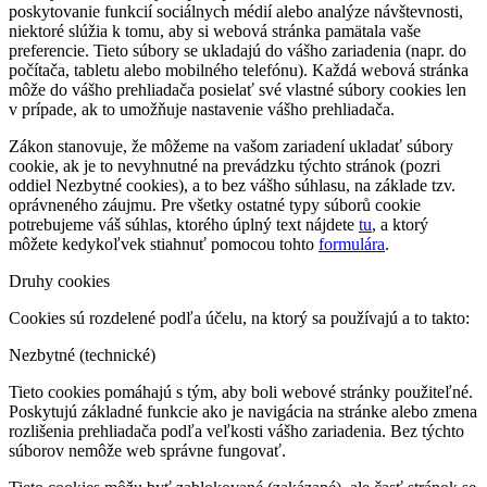
poskytovanie funkcií sociálnych médií alebo analýze návštevnosti,
niektoré slúžia k tomu, aby si webová stránka pamätala vaše
preferencie. Tieto súbory se ukladajú do vášho zariadenia (napr. do
počítača, tabletu alebo mobilného telefónu). Každá webová stránka
môže do vášho prehliadača posielať své vlastné súbory cookies len
v prípade, ak to umožňuje nastavenie vášho prehliadača.
Zákon stanovuje, že môžeme na vašom zariadení ukladať súbory
cookie, ak je to nevyhnutné na prevádzku týchto stránok (pozri
oddiel Nezbytné cookies), a to bez vášho súhlasu, na základe tzv.
oprávneného záujmu. Pre všetky ostatné typy súborů cookie
potrebujeme váš súhlas, ktorého úplný text nájdete
tu
, a ktorý
môžete kedykoľvek stiahnuť pomocou tohto
formulára
.
Druhy cookies
Cookies sú rozdelené podľa účelu, na ktorý sa používajú a to takto:
Nezbytné (technické)
Tieto cookies pomáhajú s tým, aby boli webové stránky použiteľné.
Poskytujú základné funkcie ako je navigácia na stránke alebo zmena
rozlišenia prehliadača podľa veľkosti vášho zariadenia. Bez týchto
súborov nemôže web správne fungovať.