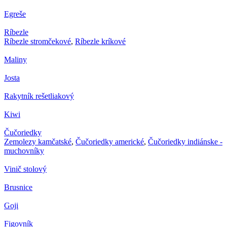
Egreše
Ríbezle
Ríbezle stromčekové
,
Ríbezle kríkové
Maliny
Josta
Rakytník rešetliakový
Kiwi
Čučoriedky
Zemolezy kamčatské
,
Čučoriedky americké
,
Čučoriedky indiánske -
muchovníky
Vinič stolový
Brusnice
Goji
Figovník