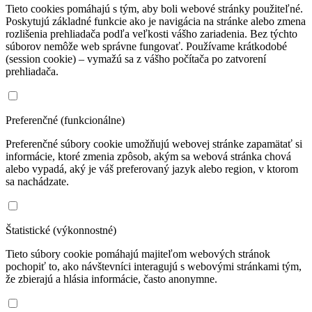
Tieto cookies pomáhajú s tým, aby boli webové stránky použiteľné.
Poskytujú základné funkcie ako je navigácia na stránke alebo zmena
rozlišenia prehliadača podľa veľkosti vášho zariadenia. Bez týchto
súborov nemôže web správne fungovať. Používame krátkodobé
(session cookie) – vymažú sa z vášho počítača po zatvorení
prehliadača.
Preferenčné (funkcionálne)
Preferenčné súbory cookie umožňujú webovej stránke zapamätať si
informácie, ktoré zmenia zpôsob, akým sa webová stránka chová
alebo vypadá, aký je váš preferovaný jazyk alebo region, v ktorom
sa nachádzate.
Štatistické (výkonnostné)
Tieto súbory cookie pomáhajú majiteľom webových stránok
pochopiť to, ako návštevníci interagujú s webovými stránkami tým,
že zbierajú a hlásia informácie, často anonymne.