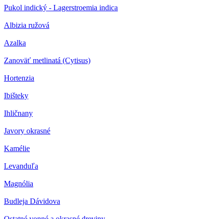
Pukol indický - Lagerstroemia indica
Albizia ružová
Azalka
Zanoväť metlinatá (Cytisus)
Hortenzia
Ibišteky
Ihličnany
Javory okrasné
Kamélie
Levanduľa
Magnólia
Budleja Dávidova
Ostatné vonné a okrasné dreviny