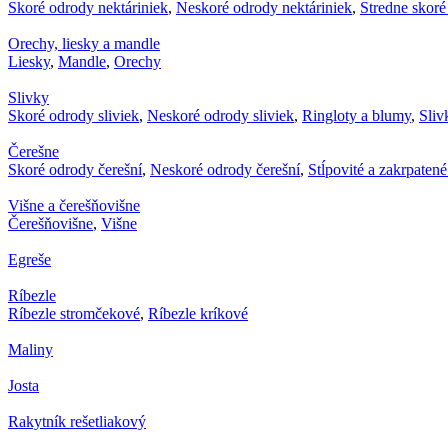
Skoré odrody nektáriniek
,
Neskoré odrody nektáriniek
,
Stredne skoré
Orechy, liesky a mandle
Liesky
,
Mandle
,
Orechy
Slivky
Skoré odrody sliviek
,
Neskoré odrody sliviek
,
Ringloty a blumy
,
Sliv
Čerešne
Skoré odrody čerešní
,
Neskoré odrody čerešní
,
Stĺpovité a zakrpaten
Višne a čerešňovišne
Čerešňovišne
,
Višne
Egreše
Ríbezle
Ríbezle stromčekové
,
Ríbezle kríkové
Maliny
Josta
Rakytník rešetliakový