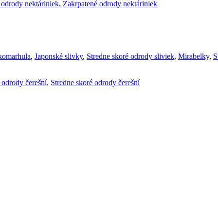
 odrody nektáriniek
,
Zakrpatené odrody nektáriniek
komarhula
,
Japonské slivky
,
Stredne skoré odrody sliviek
,
Mirabelky
,
S
é odrody čerešní
,
Stredne skoré odrody čerešní