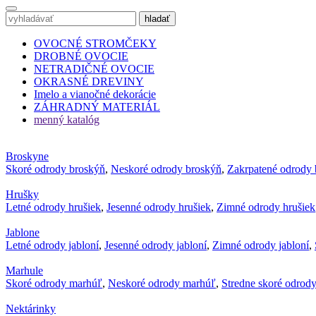
OVOCNÉ STROMČEKY
DROBNÉ OVOCIE
NETRADIČNÉ OVOCIE
OKRASNÉ DREVINY
Imelo a vianočné dekorácie
ZÁHRADNÝ MATERIÁL
menný katalóg
Broskyne
Skoré odrody broskýň
,
Neskoré odrody broskýň
,
Zakrpatené odrody 
Hrušky
Letné odrody hrušiek
,
Jesenné odrody hrušiek
,
Zimné odrody hrušiek
Jablone
Letné odrody jabloní
,
Jesenné odrody jabloní
,
Zimné odrody jabloní
,
Marhule
Skoré odrody marhúľ
,
Neskoré odrody marhúľ
,
Stredne skoré odrod
Nektárinky