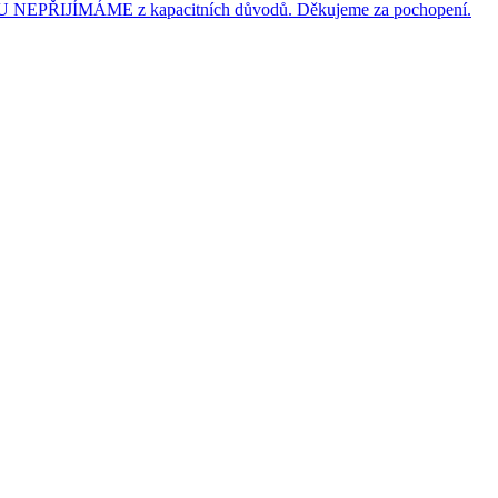
JÍMÁME z kapacitních důvodů. Děkujeme za pochopení.