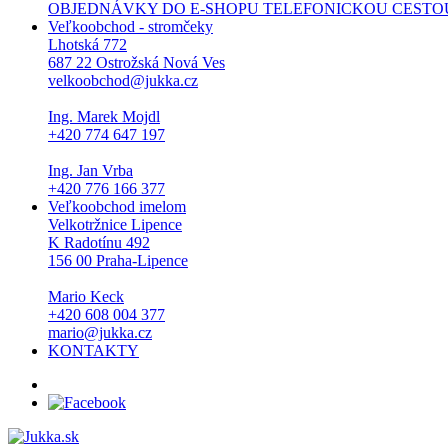
OBJEDNÁVKY DO E-SHOPU TELEFONICKOU CESTOU NEPŘI
Veľkoobchod - stromčeky
Lhotská 772
687 22 Ostrožská Nová Ves
velkoobchod@jukka.cz
Ing. Marek Mojdl
+420 774 647 197
Ing. Jan Vrba
+420 776 166 377
Veľkoobchod imelom
Velkotržnice Lipence
K Radotínu 492
156 00 Praha-Lipence
Mario Keck
+420 608 004 377
mario@jukka.cz
KONTAKTY