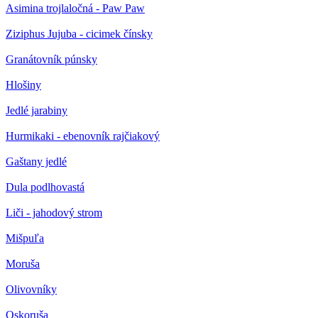
Asimina trojlaločná - Paw Paw
Ziziphus Jujuba - cicimek čínsky
Granátovník púnsky
Hlošiny
Jedlé jarabiny
Hurmikaki - ebenovník rajčiakový
Gaštany jedlé
Dula podlhovastá
Liči - jahodový strom
Mišpuľa
Moruša
Olivovníky
Oskoruša