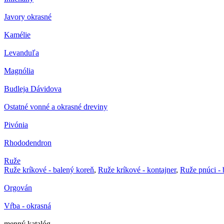
Javory okrasné
Kamélie
Levanduľa
Magnólia
Budleja Dávidova
Ostatné vonné a okrasné dreviny
Pivónia
Rhododendron
Ruže
Ruže kríkové - balený koreň
,
Ruže kríkové - kontajner
,
Ruže pnúci - 
Orgován
Vŕba - okrasná
menný katalóg