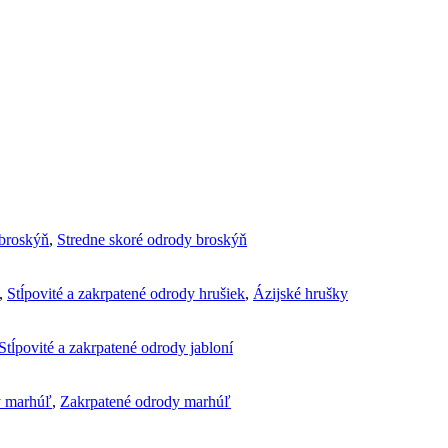
broskýň
,
Stredne skoré odrody broskýň
,
Stĺpovité a zakrpatené odrody hrušiek
,
Ázijské hrušky
Stĺpovité a zakrpatené odrody jabloní
y marhúľ
,
Zakrpatené odrody marhúľ