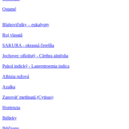
Ostatné
Blahovičníky – eukalypty
Ruj vlasatá
SAKURA - okrasná čerešňa
Jochovec olšolistý - Clethra alnifolia
Pukol indický - Lagerstroemia indica
Albizia ružová
Azalka
Zanoväť metlinatá (Cytisus)
Hortenzia
Ibišteky
Ihličnany