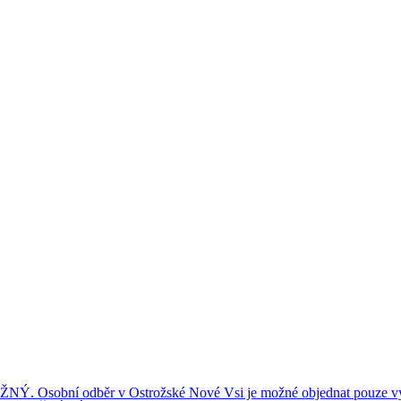
ní odběr v Ostrožské Nové Vsi je možné objednat pouze výše