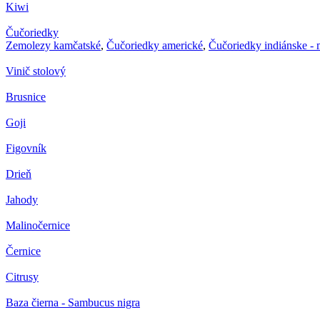
Kiwi
Čučoriedky
Zemolezy kamčatské
,
Čučoriedky americké
,
Čučoriedky indiánske -
Vinič stolový
Brusnice
Goji
Figovník
Drieň
Jahody
Malinočernice
Černice
Citrusy
Baza čierna - Sambucus nigra