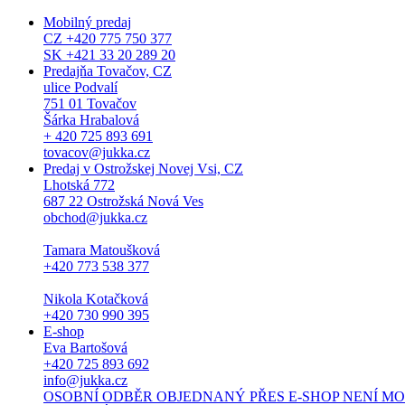
Mobilný predaj
CZ +420 775 750 377
SK +421 33 20 289 20
Predajňa Tovačov, CZ
ulice Podvalí
751 01 Tovačov
Šárka Hrabalová
+ 420 725 893 691
tovacov@jukka.cz
Predaj v Ostrožskej Novej Vsi, CZ
Lhotská 772
687 22 Ostrožská Nová Ves
obchod@jukka.cz
Tamara Matoušková
+420 773 538 377
Nikola Kotačková
+420 730 990 395
E-shop
Eva Bartošová
+420 725 893 692
info@jukka.cz
OSOBNÍ ODBĚR OBJEDNANÝ PŘES E-SHOP NENÍ MOŽNÝ. Osob