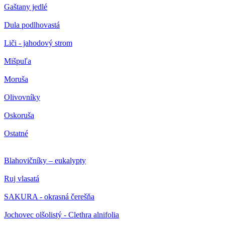
Gaštany jedlé
Dula podlhovastá
Liči - jahodový strom
Mišpuľa
Moruša
Olivovníky
Oskoruša
Ostatné
Blahovičníky – eukalypty
Ruj vlasatá
SAKURA - okrasná čerešňa
Jochovec olšolistý - Clethra alnifolia