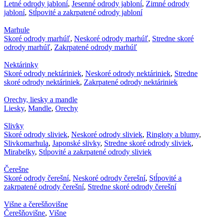
Letné odrody jabloní
,
Jesenné odrody jabloní
,
Zimné odrody
jabloní
,
Stĺpovité a zakrpatené odrody jabloní
Marhule
Skoré odrody marhúľ
,
Neskoré odrody marhúľ
,
Stredne skoré
odrody marhúľ
,
Zakrpatené odrody marhúľ
Nektárinky
Skoré odrody nektáriniek
,
Neskoré odrody nektáriniek
,
Stredne
skoré odrody nektáriniek
,
Zakrpatené odrody nektáriniek
Orechy, liesky a mandle
Liesky
,
Mandle
,
Orechy
Slivky
Skoré odrody sliviek
,
Neskoré odrody sliviek
,
Ringloty a blumy
,
Slivkomarhula
,
Japonské slivky
,
Stredne skoré odrody sliviek
,
Mirabelky
,
Stĺpovité a zakrpatené odrody sliviek
Čerešne
Skoré odrody čerešní
,
Neskoré odrody čerešní
,
Stĺpovité a
zakrpatené odrody čerešní
,
Stredne skoré odrody čerešní
Višne a čerešňovišne
Čerešňovišne
,
Višne