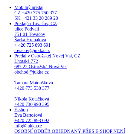
Mobilný predaj
CZ +420 775 750 377
SK +421 33 20 289 20
Predajňa Tovačov, CZ
ulice Podvalí
751 01 Tovačov
Šárka Hrabalová
+ 420 725 893 691
tovacov@jukka.cz
Predaj v Ostrožskej Novej Vsi, CZ
Lhotská 772
687 22 Ostrožská Nová Ves
obchod@jukka.cz
Tamara Matoušková
+420 773 538 377
Nikola Kotačková
+420 730 990 395
E-shop
Eva Bartošová
+420 725 893 692
info@jukka.cz
OSOBNÍ ODBĚR OBJEDNANÝ PŘES E-SHOP NENÍ