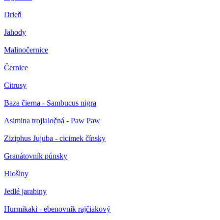
Drieň
Jahody
Malinočernice
Černice
Citrusy
Baza čierna - Sambucus nigra
Asimina trojlaločná - Paw Paw
Ziziphus Jujuba - cicimek čínsky
Granátovník púnsky
Hlošiny
Jedlé jarabiny
Hurmikaki - ebenovník rajčiakový