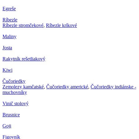
Egreše
Ríbezle
Ríbezle stromčekové
,
Ríbezle kríkové
Maliny
Josta
Rakytník rešetliakový
Kiwi
Čučoriedky
Zemolezy kamčatské
,
Čučoriedky americké
,
Čučoriedky indiánske -
muchovníky
Vinič stolový
Brusnice
Goji
Figovník