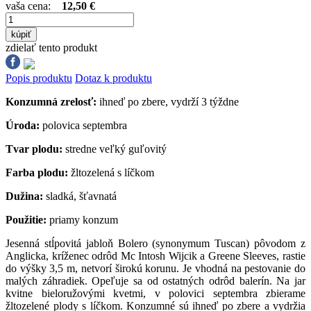
vaša cena:
12,50 €
kúpiť
zdielať tento produkt
Popis produktu
Dotaz k produktu
Konzumná zrelosť:
ihneď po zbere, vydrží 3 týždne
Úroda:
polovica septembra
Tvar plodu:
stredne veľký guľovitý
Farba plodu:
žltozelená s líčkom
Dužina:
sladká, šťavnatá
Použitie:
priamy konzum
Jesenná stĺpovitá jabloň Bolero (synonymum Tuscan) pôvodom z
Anglicka, kríženec odrôd Mc Intosh Wijcik a Greene Sleeves, rastie
do výšky 3,5 m, netvorí širokú korunu. Je vhodná na pestovanie do
malých záhradiek. Opeľuje sa od ostatných odrôd balerín. Na jar
kvitne bieloružovými kvetmi, v polovici septembra zbierame
žltozelené plody s líčkom. Konzumné sú ihneď po zbere a vydržia