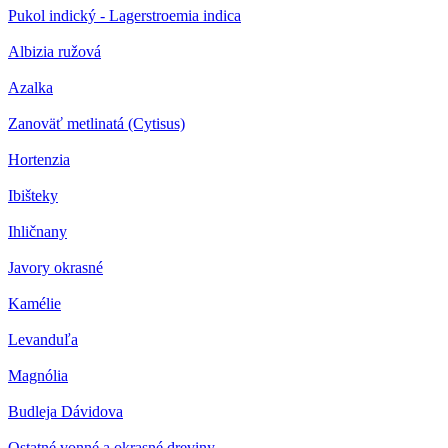
Pukol indický - Lagerstroemia indica
Albizia ružová
Azalka
Zanoväť metlinatá (Cytisus)
Hortenzia
Ibišteky
Ihličnany
Javory okrasné
Kamélie
Levanduľa
Magnólia
Budleja Dávidova
Ostatné vonné a okrasné dreviny