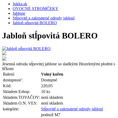
Jukka.sk
OVOCNÉ STROMČEKY
Jablone
Stĺpovité a zakrpatené odrody jabloní
Jabloň stĺpovitá BOLERO
Jabloň stĺpovitá BOLERO
Jesenná odroda stĺpovitej jablone so sladkými žltozelenými plodmi s
líčkom
Balení:
Volný kořen
dostupnosť:
Dostupné
Kód:
220,05
Skladem Eshop:
10 ks
Skladem TOVAČOV:
není skladem
Skladem O.N. VES:
není skladem
kategórie:
Stĺpovité a zakrpatené odrody jabloní
podnož M7