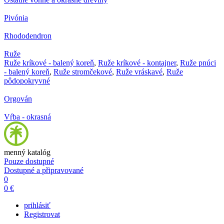
Pivónia
Rhododendron
Ruže
Ruže kríkové - balený koreň
,
Ruže kríkové - kontajner
,
Ruže pnúci
- balený koreň
,
Ruže stromčekové
,
Ruže vráskavé
,
Ruže
pôdopokryvné
Orgován
Vŕba - okrasná
menný katalóg
Pouze dostupné
Dostupné a připravované
0
0 €
prihlásiť
Registrovat