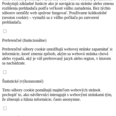
Poskytujú základné funkcie ako je navigácia na stránke alebo zmena
rozlišenia prehliadača podľa veľkosti vášho zariadenia. Bez týchto
súborov nemôže web správne fungovať. Používame krátkodobé
(session cookie) – vymažú sa z vášho počítača po zatvorení
prehliadača.
Preferenčné (funkcionálne)
Preferenčné súbory cookie umožňujú webovej stránke zapamätať si
informácie, ktoré zmenia zpôsob, akým sa webová stránka chová
alebo vypadá, aký je váš preferovaný jazyk alebo region, v ktorom
sa nachádzate.
Štatistické (výkonnostné)
Tieto súbory cookie pomáhajú majiteľom webových stránok
pochopiť to, ako návštevníci interagujú s webovými stránkami tým,
že zbierajú a hlásia informácie, často anonymne.