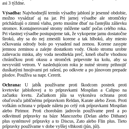
asi 3 týždne.
Výsadba:
Najvhodnejší termín výsadby jabloní je jesenné obdobie,
možno vysádzať aj na jar. Pri jarnej výsadbe ale stromčeky
prichádzajú o zimnú vlahu, preto musíme dbať na častejšiu zálievku
stromov. Kontajnerované stromy môžeme sadiť počas celého roka.
Pri vlastnej výsadbe postupujeme tak, že vykopeme jamu dostatočne
širokú, aby sa do nej zmestili korene a tak hlbokú, aby miesto
očkovania odrody bolo po vysadení nad zemou. Korene zasypte
jemnou zeminou a zalejte dostatkom vody. Okolo stromu urobte
zalievaciu misku, aby voda neodtiekla preč, kmeň obaľte vhodnou
chráničkou proti okusu a stromček pripevnite ku kolu, aby sa
nevyvrátil vetrom. V nasledujúcom roku je nutné stromy prihnojiť
dusíkatými hnojivami pri rašení, po odkvete a po júnovom prepade
plodov. Používa sa napr. Cererit.
Ochrana:
U jabĺk používame proti škodcom postrek proti
kvetovke jabloňovej a to prípravkami Mospilan a Calipso na
začiatku kvetu. Začiatkom júla sa vykonáva ochrana proti
obaľovaču jablčnému prípravkom Reldan, Karate alebo Zeon. Proti
voškám ochrana v prípade náletu po celý rok prípravkami Mospilan
alebo Pirimor. Proti chorobám jadrovín používame pred a po
odkvitnutí prípravky na báze Mancozebu (Delan alebo Dithane)
plus systémové prípravky a to Discus, Zato alebo Flin plus. Tieto
prípravky používame v dobe vyššej vlhkosti (jún, júl).