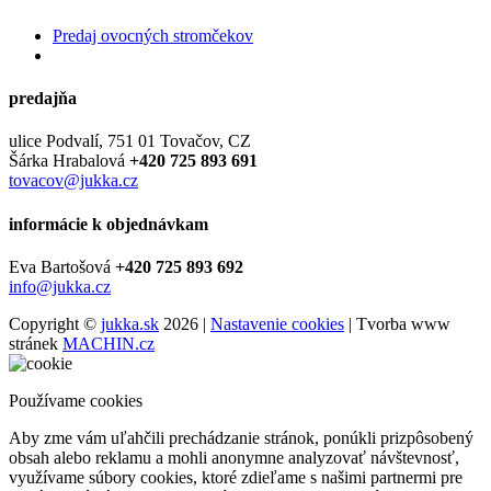
Predaj ovocných stromčekov
predajňa
ulice Podvalí, 751 01 Tovačov, CZ
Šárka Hrabalová
+420 725 893 691
tovacov@jukka.cz
informácie k objednávkam
Eva Bartošová
+420 725 893 692
info@jukka.cz
Copyright ©
jukka.sk
2026 |
Nastavenie cookies
| Tvorba www
stránek
MACHIN.cz
Používame cookies
Aby zme vám uľahčili prechádzanie stránok, ponúkli prizpôsobený
obsah alebo reklamu a mohli anonymne analyzovať návštevnosť,
využívame súbory cookies, ktoré zdieľame s našimi partnermi pre