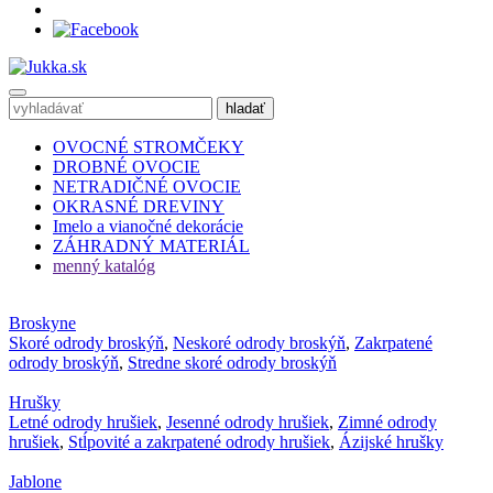
OVOCNÉ STROMČEKY
DROBNÉ OVOCIE
NETRADIČNÉ OVOCIE
OKRASNÉ DREVINY
Imelo a vianočné dekorácie
ZÁHRADNÝ MATERIÁL
menný katalóg
Broskyne
Skoré odrody broskýň
,
Neskoré odrody broskýň
,
Zakrpatené
odrody broskýň
,
Stredne skoré odrody broskýň
Hrušky
Letné odrody hrušiek
,
Jesenné odrody hrušiek
,
Zimné odrody
hrušiek
,
Stĺpovité a zakrpatené odrody hrušiek
,
Ázijské hrušky
Jablone