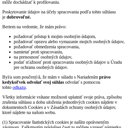
môže dochádzať k profilovaniu.
Poskytovanie údajov na účely spracovania podľa tohto súhlasu
je
dobrovoľné.
Beriem na vedomie, že mám právo:
požadovať prístup k mojim osobným údajom,
požadovať opravu alebo vymazanie mojich osobných údajov,
požadovať obmedzenia spracovania,
namietať proti spracovaniu,
na prenosnosť osobných údajov,
podať sťažnosť proti spracovaniu osobných údajov u Úradu
pre ochranu osobných údajov.
Byl/a som poučený/á, že mám v súladu s Nariadením
právo
kedykoľvek odvolať svoj súhlas
odvolať s pomocou
tohto
odkazu
.
Všetky informácie vrátane možnosti uplatniť svoje práva, zpôsobu
zrušenia súhlasu a dobu uloženia jednotlivých cookies nájdete v
dokumentoch Cookies a v Zásadách ochrany osobných údajov,
ktoré nájdete na našom webu.
(1) Spracovanie štatistických cookies je naším oprávneným
záujmom. Zaškrtnutím príslušnej časti tu môžete vzniesť námietku