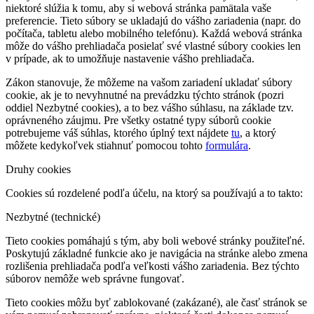
niektoré slúžia k tomu, aby si webová stránka pamätala vaše
preferencie. Tieto súbory se ukladajú do vášho zariadenia (napr. do
počítača, tabletu alebo mobilného telefónu). Každá webová stránka
môže do vášho prehliadača posielať své vlastné súbory cookies len
v prípade, ak to umožňuje nastavenie vášho prehliadača.
Zákon stanovuje, že môžeme na vašom zariadení ukladať súbory
cookie, ak je to nevyhnutné na prevádzku týchto stránok (pozri
oddiel Nezbytné cookies), a to bez vášho súhlasu, na základe tzv.
oprávneného záujmu. Pre všetky ostatné typy súborů cookie
potrebujeme váš súhlas, ktorého úplný text nájdete
tu
, a ktorý
môžete kedykoľvek stiahnuť pomocou tohto
formulára
.
Druhy cookies
Cookies sú rozdelené podľa účelu, na ktorý sa používajú a to takto:
Nezbytné (technické)
Tieto cookies pomáhajú s tým, aby boli webové stránky použiteľné.
Poskytujú základné funkcie ako je navigácia na stránke alebo zmena
rozlišenia prehliadača podľa veľkosti vášho zariadenia. Bez týchto
súborov nemôže web správne fungovať.
Tieto cookies môžu byť zablokované (zakázané), ale časť stránok se