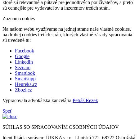
ktoré sú relevantné a pútavé pre jednotlivých používateľov, a preto
sú cennejšie pre vydavateľov a inzerentov tretích strán.
Zoznam cookies
Na našom webu využívame na jednej strane naše vlastné cookies,
na druhej cookies tretích strán, ktorých vlastné zásady spracovania
sú uvedené tu:
Facebook
Google
LinkedIn
Seznam
Smartlook
Smartsupp
Heureka.cz
Zbozi.cz
Vypracovala advokátska kancelária
Petráš Rezek
Speť
SÚHLAS SO SPRACOVANÍM OSOBNÝCH ÚDAJOV
Identifikácia správcu: JUKKA s.r.o., Lhotská 772, 68722 Ostrožská