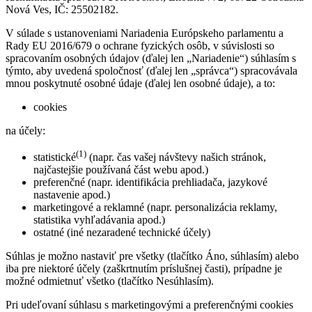
Nová Ves, IČ: 25502182.
V súlade s ustanoveniami Nariadenia Európskeho parlamentu a
Rady EU 2016/679 o ochrane fyzických osôb, v súvislosti so
spracovaním osobných údajov (ďalej len „Nariadenie“) súhlasím s
týmto, aby uvedená spoločnosť (ďalej len „správca“) spracovávala
mnou poskytnuté osobné údaje (ďalej len osobné údaje), a to:
cookies
na účely:
(1)
statistické
(napr. čas vašej návštevy našich stránok,
najčastejšie používaná část webu apod.)
preferenčné (napr. identifikácia prehliadača, jazykové
nastavenie apod.)
marketingové a reklamné (napr. personalizácia reklamy,
statistika vyhľadávania apod.)
ostatné (iné nezaradené technické účely)
Súhlas je možno nastaviť pre všetky (tlačítko Áno, súhlasím) alebo
iba pre niektoré účely (zaškrtnutím príslušnej časti), prípadne je
možné odmietnuť všetko (tlačítko Nesúhlasím).
Pri udeľovaní súhlasu s marketingovými a preferenčnými cookies