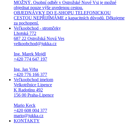
MOŽNÝ. Osobní odběr v Ostrožské Nové Vsi je možné
objednat pouze výše uvedenou cestou.
OBJEDNÁVKY DO E-SHOPU TELEFONICKOU
CESTOU NEPŘIJÍMÁME z kapacitních důvodů. Děkujeme
za pochopení.
Veľkoobchod - stromčeky
Lhotská 772
687 22 Ostrožská Nová Ves
velkoobchod@jukka.cz
Ing. Marek Mojdl
+420 774 647 197
Ing. Jan Vrba
+420 776 166 377
Veľkoobchod imelom
Velkotržnice Lipence
K Radotínu 492
156 00 Praha-Lipence
Mario Keck
+420 608 004 377
mario@jukka.cz
KONTAKTY