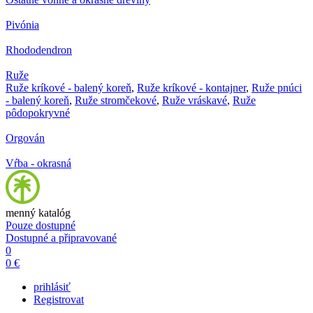
Pivónia
Rhododendron
Ruže
Ruže kríkové - balený koreň
,
Ruže kríkové - kontajner
,
Ruže pnúci
- balený koreň
,
Ruže stromčekové
,
Ruže vráskavé
,
Ruže
pôdopokryvné
Orgován
Vŕba - okrasná
menný katalóg
Pouze dostupné
Dostupné a připravované
0
0 €
prihlásiť
Registrovat