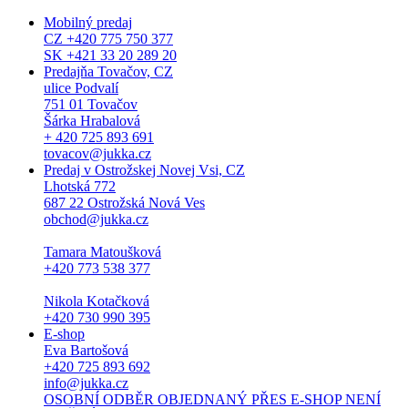
Mobilný predaj
CZ +420 775 750 377
SK +421 33 20 289 20
Predajňa Tovačov, CZ
ulice Podvalí
751 01 Tovačov
Šárka Hrabalová
+ 420 725 893 691
tovacov@jukka.cz
Predaj v Ostrožskej Novej Vsi, CZ
Lhotská 772
687 22 Ostrožská Nová Ves
obchod@jukka.cz
Tamara Matoušková
+420 773 538 377
Nikola Kotačková
+420 730 990 395
E-shop
Eva Bartošová
+420 725 893 692
info@jukka.cz
OSOBNÍ ODBĚR OBJEDNANÝ PŘES E-SHOP NENÍ