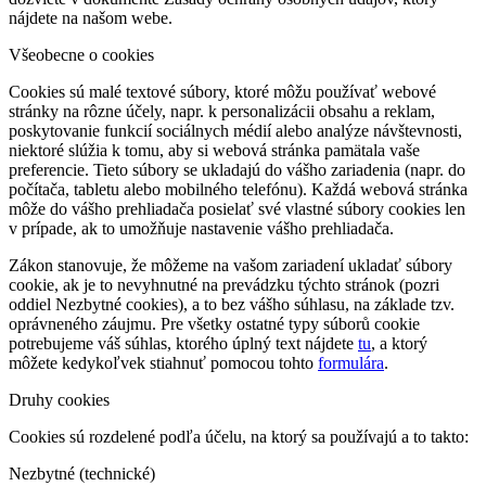
nájdete na našom webe.
Všeobecne o cookies
Cookies sú malé textové súbory, ktoré môžu používať webové
stránky na rôzne účely, napr. k personalizácii obsahu a reklam,
poskytovanie funkcií sociálnych médií alebo analýze návštevnosti,
niektoré slúžia k tomu, aby si webová stránka pamätala vaše
preferencie. Tieto súbory se ukladajú do vášho zariadenia (napr. do
počítača, tabletu alebo mobilného telefónu). Každá webová stránka
môže do vášho prehliadača posielať své vlastné súbory cookies len
v prípade, ak to umožňuje nastavenie vášho prehliadača.
Zákon stanovuje, že môžeme na vašom zariadení ukladať súbory
cookie, ak je to nevyhnutné na prevádzku týchto stránok (pozri
oddiel Nezbytné cookies), a to bez vášho súhlasu, na základe tzv.
oprávneného záujmu. Pre všetky ostatné typy súborů cookie
potrebujeme váš súhlas, ktorého úplný text nájdete
tu
, a ktorý
môžete kedykoľvek stiahnuť pomocou tohto
formulára
.
Druhy cookies
Cookies sú rozdelené podľa účelu, na ktorý sa používajú a to takto:
Nezbytné (technické)