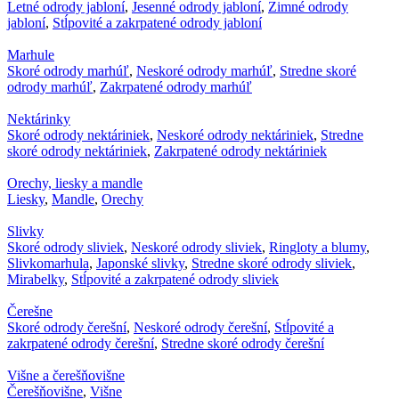
Letné odrody jabloní
,
Jesenné odrody jabloní
,
Zimné odrody
jabloní
,
Stĺpovité a zakrpatené odrody jabloní
Marhule
Skoré odrody marhúľ
,
Neskoré odrody marhúľ
,
Stredne skoré
odrody marhúľ
,
Zakrpatené odrody marhúľ
Nektárinky
Skoré odrody nektáriniek
,
Neskoré odrody nektáriniek
,
Stredne
skoré odrody nektáriniek
,
Zakrpatené odrody nektáriniek
Orechy, liesky a mandle
Liesky
,
Mandle
,
Orechy
Slivky
Skoré odrody sliviek
,
Neskoré odrody sliviek
,
Ringloty a blumy
,
Slivkomarhula
,
Japonské slivky
,
Stredne skoré odrody sliviek
,
Mirabelky
,
Stĺpovité a zakrpatené odrody sliviek
Čerešne
Skoré odrody čerešní
,
Neskoré odrody čerešní
,
Stĺpovité a
zakrpatené odrody čerešní
,
Stredne skoré odrody čerešní
Višne a čerešňovišne
Čerešňovišne
,
Višne