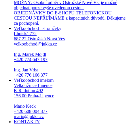
MOŽNÝ. Osobní odběr v Ostrožské Nové Vsi je možné
objednat pouze výše uvedenou cestou.
OBJEDNÁVKY DO E-SHOPU TELEFONICKOU
CESTOU NEPŘIJÍMÁME z kapacitních důvodů. Děkujeme
za pochopení.
Veľkoobchod - stromčeky
Lhotská 772
687 22 Ostrožská Nová Ves
velkoobchod@jukka.cz
Ing. Marek Mojdl
+420 774 647 197
Ing. Jan Vrba
+420 776 166 377
Veľkoobchod imelom
Velkotržnice Lipence
K Radotínu 492
156 00 Praha-Lipence
Mario Keck
+420 608 004 377
mario@jukka.cz
KONTAKTY