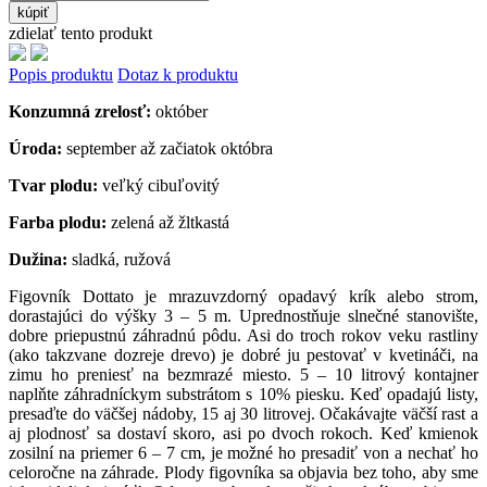
kúpiť
zdielať tento produkt
Popis produktu
Dotaz k produktu
Konzumná zrelosť:
október
Úroda:
september až začiatok októbra
Tvar plodu:
veľký cibuľovitý
Farba plodu:
zelená až žltkastá
Dužina:
sladká, ružová
Figovník Dottato je mrazuvzdorný opadavý krík alebo strom,
dorastajúci do výšky 3 – 5 m. Uprednostňuje slnečné stanovište,
dobre priepustnú záhradnú pôdu. Asi do troch rokov veku rastliny
(ako takzvane dozreje drevo) je dobré ju pestovať v kvetináči, na
zimu ho preniesť na bezmrazé miesto. 5 – 10 litrový kontajner
naplňte záhradníckym substrátom s 10% piesku. Keď opadajú listy,
presaďte do väčšej nádoby, 15 aj 30 litrovej. Očakávajte väčší rast a
aj plodnosť sa dostaví skoro, asi po dvoch rokoch. Keď kmienok
zosilní na priemer 6 – 7 cm, je možné ho presadiť von a nechať ho
celoročne na záhrade. Plody figovníka sa objavia bez toho, aby sme