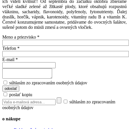
ich videli kvitnúť! Od septembra do začiatku októbra zbierame
veľké sladké zelené až žltkasté plody, ktoré obsahujú rozpustnú
vlákninu, sacharidy, flavonoidy, polyfenoly, fytonutrienty. Ďalej
draslík, horčík, vápnik, karotenoidy, vitamíny radu B a vitamín K.
Čerstvé konzumujeme samostatne, pridávame do ovocných šalátov,
sušené potom do müsli zmesí a ovsených vločiek.
Meno a priezvisko
*
Telefon
*
E-mail
*
súhlasím zo zpracovaním osobných údajov
poslať kopiu
súhlasím zo zpracovaním
osobných údajov
o nákupe