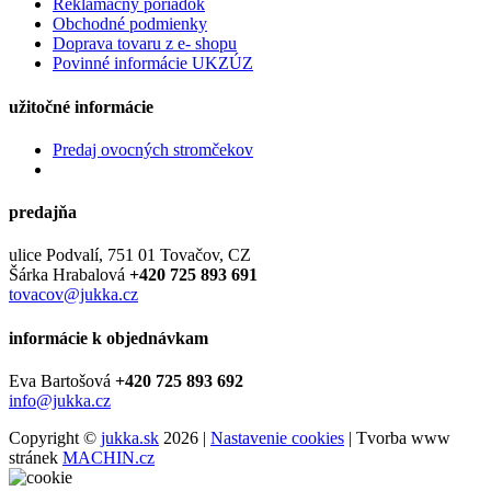
Reklamačný poriadok
Obchodné podmienky
Doprava tovaru z e- shopu
Povinné informácie UKZÚZ
užitočné informácie
Predaj ovocných stromčekov
predajňa
ulice Podvalí, 751 01 Tovačov, CZ
Šárka Hrabalová
+420 725 893 691
tovacov@jukka.cz
informácie k objednávkam
Eva Bartošová
+420 725 893 692
info@jukka.cz
Copyright ©
jukka.sk
2026 |
Nastavenie cookies
| Tvorba www
stránek
MACHIN.cz