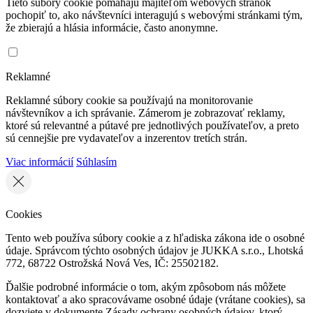
Tieto súbory cookie pomáhajú majiteľom webových stránok
pochopiť to, ako návštevníci interagujú s webovými stránkami tým,
že zbierajú a hlásia informácie, často anonymne.
Reklamné
Reklamné súbory cookie sa používajú na monitorovanie
návštevníkov a ich správanie. Zámerom je zobrazovať reklamy,
ktoré sú relevantné a pútavé pre jednotlivých používateľov, a preto
sú cennejšie pre vydavateľov a inzerentov tretích strán.
Viac informácií
Súhlasím
Cookies
Tento web používa súbory cookie a z hľadiska zákona ide o osobné
údaje. Správcom týchto osobných údajov je JUKKA s.r.o., Lhotská
772, 68722 Ostrožská Nová Ves, IČ: 25502182.
Ďalšie podrobné informácie o tom, akým zpôsobom nás môžete
kontaktovať a ako spracovávame osobné údaje (vrátane cookies), sa
dozviete v dokumente Zásady ochrany osobných údajov, ktorý