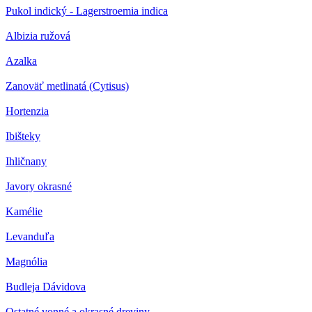
Pukol indický - Lagerstroemia indica
Albizia ružová
Azalka
Zanoväť metlinatá (Cytisus)
Hortenzia
Ibišteky
Ihličnany
Javory okrasné
Kamélie
Levanduľa
Magnólia
Budleja Dávidova
Ostatné vonné a okrasné dreviny