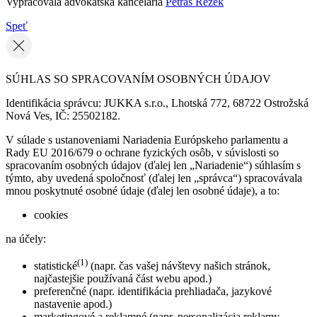
Vypracovala advokátska kancelária
Petráš Rezek
Speť
SÚHLAS SO SPRACOVANÍM OSOBNÝCH ÚDAJOV
Identifikácia správcu: JUKKA s.r.o., Lhotská 772, 68722 Ostrožská
Nová Ves, IČ: 25502182.
V súlade s ustanoveniami Nariadenia Európskeho parlamentu a
Rady EU 2016/679 o ochrane fyzických osôb, v súvislosti so
spracovaním osobných údajov (ďalej len „Nariadenie“) súhlasím s
týmto, aby uvedená spoločnosť (ďalej len „správca“) spracovávala
mnou poskytnuté osobné údaje (ďalej len osobné údaje), a to:
cookies
na účely:
(1)
statistické
(napr. čas vašej návštevy našich stránok,
najčastejšie používaná část webu apod.)
preferenčné (napr. identifikácia prehliadača, jazykové
nastavenie apod.)
marketingové a reklamné (napr. personalizácia reklamy,