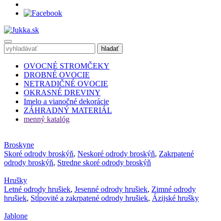
OVOCNÉ STROMČEKY
DROBNÉ OVOCIE
NETRADIČNÉ OVOCIE
OKRASNÉ DREVINY
Imelo a vianočné dekorácie
ZÁHRADNÝ MATERIÁL
menný katalóg
Broskyne
Skoré odrody broskýň
,
Neskoré odrody broskýň
,
Zakrpatené
odrody broskýň
,
Stredne skoré odrody broskýň
Hrušky
Letné odrody hrušiek
,
Jesenné odrody hrušiek
,
Zimné odrody
hrušiek
,
Stĺpovité a zakrpatené odrody hrušiek
,
Ázijské hrušky
Jablone