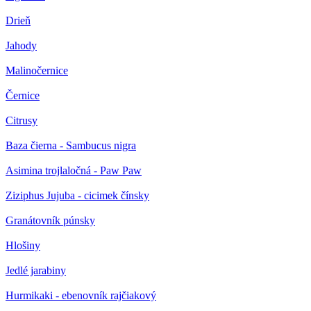
Drieň
Jahody
Malinočernice
Černice
Citrusy
Baza čierna - Sambucus nigra
Asimina trojlaločná - Paw Paw
Ziziphus Jujuba - cicimek čínsky
Granátovník púnsky
Hlošiny
Jedlé jarabiny
Hurmikaki - ebenovník rajčiakový