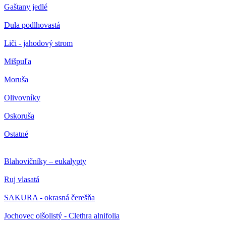
Gaštany jedlé
Dula podlhovastá
Liči - jahodový strom
Mišpuľa
Moruša
Olivovníky
Oskoruša
Ostatné
Blahovičníky – eukalypty
Ruj vlasatá
SAKURA - okrasná čerešňa
Jochovec olšolistý - Clethra alnifolia