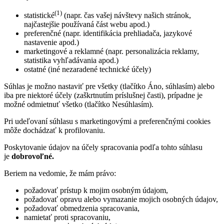
(1)
statistické
(napr. čas vašej návštevy našich stránok,
najčastejšie používaná část webu apod.)
preferenčné (napr. identifikácia prehliadača, jazykové
nastavenie apod.)
marketingové a reklamné (napr. personalizácia reklamy,
statistika vyhľadávania apod.)
ostatné (iné nezaradené technické účely)
Súhlas je možno nastaviť pre všetky (tlačítko Áno, súhlasím) alebo
iba pre niektoré účely (zaškrtnutím príslušnej časti), prípadne je
možné odmietnuť všetko (tlačítko Nesúhlasím).
Pri udeľovaní súhlasu s marketingovými a preferenčnými cookies
môže dochádzať k profilovaniu.
Poskytovanie údajov na účely spracovania podľa tohto súhlasu
je
dobrovoľné.
Beriem na vedomie, že mám právo:
požadovať prístup k mojim osobným údajom,
požadovať opravu alebo vymazanie mojich osobných údajov,
požadovať obmedzenia spracovania,
namietať proti spracovaniu,