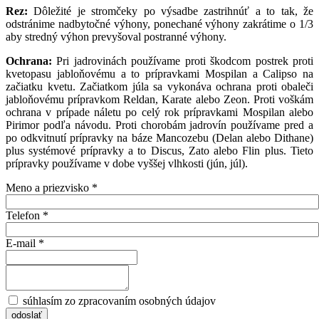
Rez:
Dôležité je stromčeky po výsadbe zastrihnúť a to tak, že
odstránime nadbytočné výhony, ponechané výhony zakrátime o 1/3
aby stredný výhon prevyšoval postranné výhony.
Ochrana:
Pri jadrovinách používame proti škodcom postrek proti
kvetopasu jabloňovému a to prípravkami Mospilan a Calipso na
začiatku kvetu. Začiatkom júla sa vykonáva ochrana proti obaleči
jabloňovému prípravkom Reldan, Karate alebo Zeon. Proti voškám
ochrana v prípade náletu po celý rok prípravkami Mospilan alebo
Pirimor podľa návodu. Proti chorobám jadrovín používame pred a
po odkvitnutí prípravky na báze Mancozebu (Delan alebo Dithane)
plus systémové prípravky a to Discus, Zato alebo Flin plus. Tieto
prípravky používame v dobe vyššej vlhkosti (jún, júl).
Meno a priezvisko
*
Telefon
*
E-mail
*
súhlasím zo zpracovaním osobných údajov