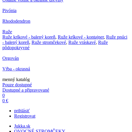
Pivónia
Rhododendron
Ruže
Ruže kríkové - balený koreň
,
Ruže kríkové - kontajner
,
Ruže pnúci
- balený koreň
,
Ruže stromčekové
,
Ruže vráskavé
,
Ruže
pôdopokryvné
Orgován
Vŕba - okrasná
menný katalóg
Pouze dostupné
Dostupné a připravované
0
0 €
prihlásiť
Registrovat
Jukka.sk
OVOCNÉ STROMČEKY