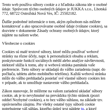
Tento web používa súbory cookie a z hľadiska zákona ide o osobné
údaje. Správcom týchto osobných údajov je JUKKA s.r.o., Lhotská
772, 68722 Ostrožská Nová Ves, IČ: 25502182.
Ďalšie podrobné informácie o tom, akým zpôsobom nás môžete
kontaktovať a ako spracovávame osobné údaje (vrátane cookies), sa
dozviete v dokumente Zásady ochrany osobných údajov, ktorý
nájdete na našom webe.
Všeobecne o cookies
Cookies sú malé textové súbory, ktoré môžu používať webové
stránky na rôzne účely, napr. k personalizácii obsahu a reklam,
poskytovanie funkcií sociálnych médií alebo analýze návštevnosti,
niektoré slúžia k tomu, aby si webová stránka pamätala vaše
preferencie. Tieto súbory se ukladajú do vášho zariadenia (napr. do
počítača, tabletu alebo mobilného telefónu). Každá webová stránka
môže do vášho prehliadača posielať své vlastné súbory cookies len
v prípade, ak to umožňuje nastavenie vášho prehliadača.
Zákon stanovuje, že môžeme na vašom zariadení ukladať súbory
cookie, ak je to nevyhnutné na prevádzku týchto stránok (pozri
oddiel Nezbytné cookies), a to bez vášho súhlasu, na základe tzv.
oprávneného záujmu. Pre všetky ostatné typy súborů cookie
potrebujeme váš súhlas, ktorého úplný text nájdete
tu
, a ktorý