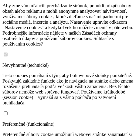
Aby zme vám uľahčili prechádzanie stránok, ponúkli prizpôsobený
obsah alebo reklamu a mohli anonymne analyzovať návštevnosť,
využívame súbory cookies, ktoré zdieľame s našimi partnermi pre
sociálne médiá, inzerciu a analýzu. Nastavenie upravíte odkazom
"Nastavenie cookies" a kedykoľvek ho môžete zmeniť v päte webu.
Podrobnejšie informácie nájdete v našich Zásadách ochrany
osobných údajov a používaní súborov cookies. Súhlasíte s
používaním cookies?
Nevyhnutné (technické)
Tieto cookies pomáhajú s tým, aby boli webové stránky použiteľné.
Poskytujú základné funkcie ako je navigácia na stránke alebo zmena
rozlišenia prehliadača podľa veľkosti vášho zariadenia. Bez týchto
súborov nemôže web správne fungovať. Používame krátkodobé
(session cookie) – vymažú sa z vášho počítača po zatvorení
prehliadača.
Preferenčné (funkcionálne)
Preferenčné súbory cookie umožňujú webovej stránke zapamätať si