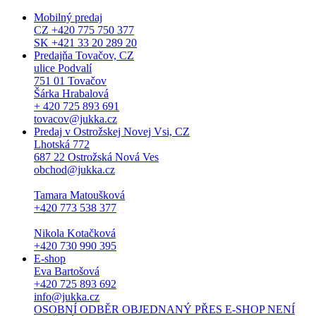
Mobilný predaj
CZ +420 775 750 377
SK +421 33 20 289 20
Predajňa Tovačov, CZ
ulice Podvalí
751 01 Tovačov
Šárka Hrabalová
+ 420 725 893 691
tovacov@jukka.cz
Predaj v Ostrožskej Novej Vsi, CZ
Lhotská 772
687 22 Ostrožská Nová Ves
obchod@jukka.cz
Tamara Matoušková
+420 773 538 377
Nikola Kotačková
+420 730 990 395
E-shop
Eva Bartošová
+420 725 893 692
info@jukka.cz
OSOBNÍ ODBĚR OBJEDNANÝ PŘES E-SHOP NENÍ