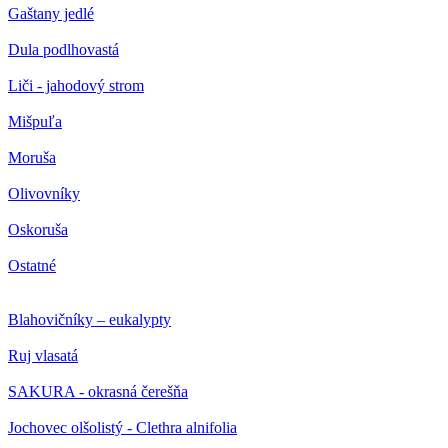
Gaštany jedlé
Dula podlhovastá
Liči - jahodový strom
Mišpuľa
Moruša
Olivovníky
Oskoruša
Ostatné
Blahovičníky – eukalypty
Ruj vlasatá
SAKURA - okrasná čerešňa
Jochovec olšolistý - Clethra alnifolia