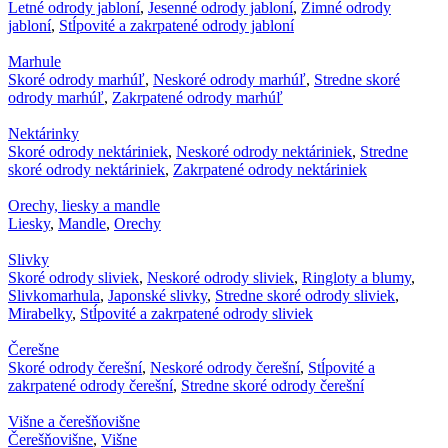
Letné odrody jabloní
,
Jesenné odrody jabloní
,
Zimné odrody
jabloní
,
Stĺpovité a zakrpatené odrody jabloní
Marhule
Skoré odrody marhúľ
,
Neskoré odrody marhúľ
,
Stredne skoré
odrody marhúľ
,
Zakrpatené odrody marhúľ
Nektárinky
Skoré odrody nektáriniek
,
Neskoré odrody nektáriniek
,
Stredne
skoré odrody nektáriniek
,
Zakrpatené odrody nektáriniek
Orechy, liesky a mandle
Liesky
,
Mandle
,
Orechy
Slivky
Skoré odrody sliviek
,
Neskoré odrody sliviek
,
Ringloty a blumy
,
Slivkomarhula
,
Japonské slivky
,
Stredne skoré odrody sliviek
,
Mirabelky
,
Stĺpovité a zakrpatené odrody sliviek
Čerešne
Skoré odrody čerešní
,
Neskoré odrody čerešní
,
Stĺpovité a
zakrpatené odrody čerešní
,
Stredne skoré odrody čerešní
Višne a čerešňovišne
Čerešňovišne
,
Višne