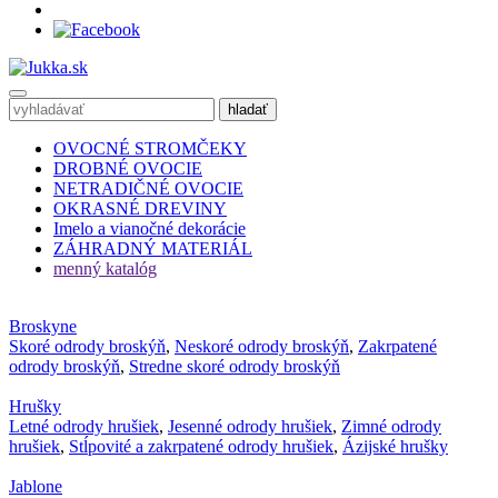
OVOCNÉ STROMČEKY
DROBNÉ OVOCIE
NETRADIČNÉ OVOCIE
OKRASNÉ DREVINY
Imelo a vianočné dekorácie
ZÁHRADNÝ MATERIÁL
menný katalóg
Broskyne
Skoré odrody broskýň
,
Neskoré odrody broskýň
,
Zakrpatené
odrody broskýň
,
Stredne skoré odrody broskýň
Hrušky
Letné odrody hrušiek
,
Jesenné odrody hrušiek
,
Zimné odrody
hrušiek
,
Stĺpovité a zakrpatené odrody hrušiek
,
Ázijské hrušky
Jablone