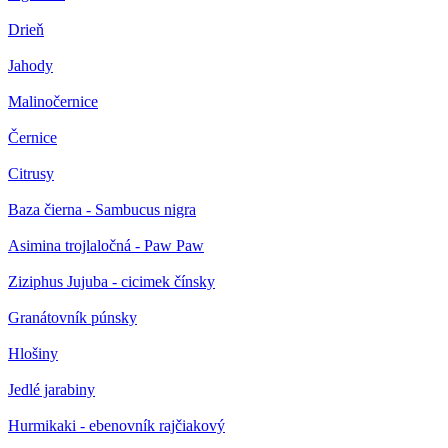
Drieň
Jahody
Malinočernice
Černice
Citrusy
Baza čierna - Sambucus nigra
Asimina trojlaločná - Paw Paw
Ziziphus Jujuba - cicimek čínsky
Granátovník púnsky
Hlošiny
Jedlé jarabiny
Hurmikaki - ebenovník rajčiakový