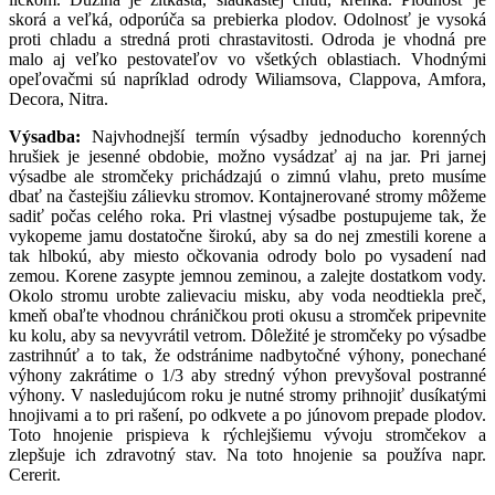
skorá a veľká, odporúča sa prebierka plodov. Odolnosť je vysoká
proti chladu a stredná proti chrastavitosti. Odroda je vhodná pre
malo aj veľko pestovateľov vo všetkých oblastiach. Vhodnými
opeľovačmi sú napríklad odrody Wiliamsova, Clappova, Amfora,
Decora, Nitra.
Výsadba:
Najvhodnejší termín výsadby jednoducho korenných
hrušiek je jesenné obdobie, možno vysádzať aj na jar. Pri jarnej
výsadbe ale stromčeky prichádzajú o zimnú vlahu, preto musíme
dbať na častejšiu zálievku stromov. Kontajnerované stromy môžeme
sadiť počas celého roka. Pri vlastnej výsadbe postupujeme tak, že
vykopeme jamu dostatočne širokú, aby sa do nej zmestili korene a
tak hlbokú, aby miesto očkovania odrody bolo po vysadení nad
zemou. Korene zasypte jemnou zeminou, a zalejte dostatkom vody.
Okolo stromu urobte zalievaciu misku, aby voda neodtiekla preč,
kmeň obaľte vhodnou chráničkou proti okusu a stromček pripevnite
ku kolu, aby sa nevyvrátil vetrom. Dôležité je stromčeky po výsadbe
zastrihnúť a to tak, že odstránime nadbytočné výhony, ponechané
výhony zakrátime o 1/3 aby stredný výhon prevyšoval postranné
výhony. V nasledujúcom roku je nutné stromy prihnojiť dusíkatými
hnojivami a to pri rašení, po odkvete a po júnovom prepade plodov.
Toto hnojenie prispieva k rýchlejšiemu vývoju stromčekov a
zlepšuje ich zdravotný stav. Na toto hnojenie sa používa napr.
Cererit.