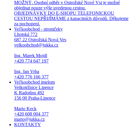
MOŽNÝ. Osobní odběr v Ostrožské Nové Vsi je možné
objednat pouze výše uvedenou cestou.
OBJEDNÁVKY DO E-SHOPU TELEFONICKOU
CESTOU NEPŘIJÍMÁME z kapacitních důvodů. Děkujeme
za pochopení.
Veľkoobchod - stromčeky
Lhotská 772
687 22 Ostrožská Nová Ves
velkoobchod@jukka.cz
Ing. Marek Mojdl
+420 774 647 197
Ing. Jan Vrba
+420 776 166 377
Veľkoobchod imelom
Velkotržnice Lipence
K Radotínu 492
156 00 Praha-Lipence
Mario Keck
+420 608 004 377
mario@jukka.cz
KONTAKTY