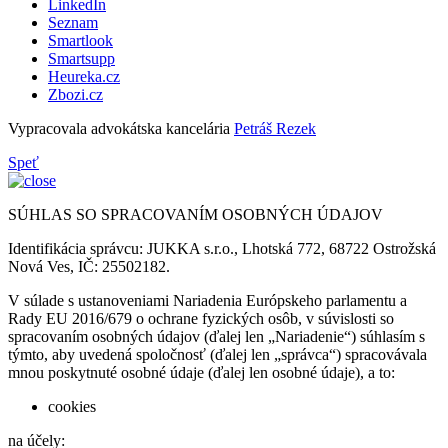
LinkedIn
Seznam
Smartlook
Smartsupp
Heureka.cz
Zbozi.cz
Vypracovala advokátska kancelária
Petráš Rezek
Speť
SÚHLAS SO SPRACOVANÍM OSOBNÝCH ÚDAJOV
Identifikácia správcu: JUKKA s.r.o., Lhotská 772, 68722 Ostrožská
Nová Ves, IČ: 25502182.
V súlade s ustanoveniami Nariadenia Európskeho parlamentu a
Rady EU 2016/679 o ochrane fyzických osôb, v súvislosti so
spracovaním osobných údajov (ďalej len „Nariadenie“) súhlasím s
týmto, aby uvedená spoločnosť (ďalej len „správca“) spracovávala
mnou poskytnuté osobné údaje (ďalej len osobné údaje), a to:
cookies
na účely: