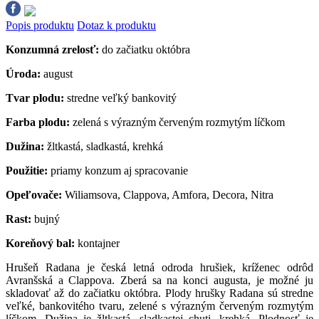
Popis produktu
Dotaz k produktu
Konzumná zrelosť:
do začiatku októbra
Úroda:
august
Tvar plodu:
stredne veľký bankovitý
Farba plodu:
zelená s výrazným červeným rozmytým líčkom
Dužina:
žltkastá, sladkastá, krehká
Použitie:
priamy konzum aj spracovanie
Opeľovače:
Wiliamsova, Clappova, Amfora, Decora, Nitra
Rast:
bujný
Koreňový bal:
kontajner
Hrušeň Radana je česká letná odroda hrušiek, kríženec odrôd
Avranšská a Clappova. Zberá sa na konci augusta, je možné ju
skladovať až do začiatku októbra. Plody hrušky Radana sú stredne
veľké, bankovitého tvaru, zelené s výrazným červeným rozmytým
líčkom. Dužina je žltkastá, sladkastej chuti, krehká. Plodnosť je