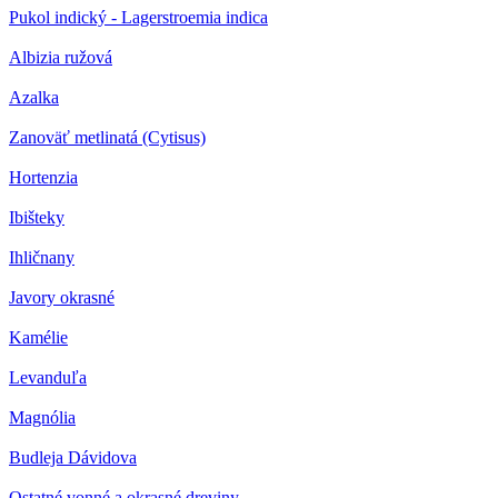
Pukol indický - Lagerstroemia indica
Albizia ružová
Azalka
Zanoväť metlinatá (Cytisus)
Hortenzia
Ibišteky
Ihličnany
Javory okrasné
Kamélie
Levanduľa
Magnólia
Budleja Dávidova
Ostatné vonné a okrasné dreviny