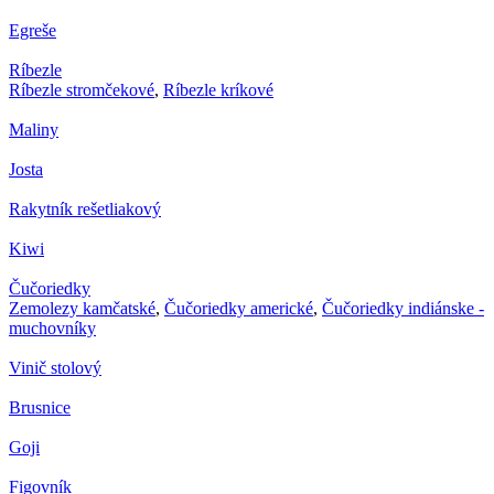
Egreše
Ríbezle
Ríbezle stromčekové
,
Ríbezle kríkové
Maliny
Josta
Rakytník rešetliakový
Kiwi
Čučoriedky
Zemolezy kamčatské
,
Čučoriedky americké
,
Čučoriedky indiánske -
muchovníky
Vinič stolový
Brusnice
Goji
Figovník