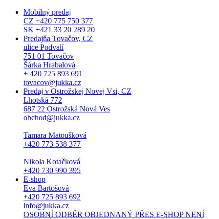
Mobilný predaj
CZ +420 775 750 377
SK +421 33 20 289 20
Predajňa Tovačov, CZ
ulice Podvalí
751 01 Tovačov
Šárka Hrabalová
+ 420 725 893 691
tovacov@jukka.cz
Predaj v Ostrožskej Novej Vsi, CZ
Lhotská 772
687 22 Ostrožská Nová Ves
obchod@jukka.cz
Tamara Matoušková
+420 773 538 377
Nikola Kotačková
+420 730 990 395
E-shop
Eva Bartošová
+420 725 893 692
info@jukka.cz
OSOBNÍ ODBĚR OBJEDNANÝ PŘES E-SHOP NENÍ