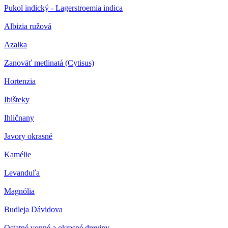
Pukol indický - Lagerstroemia indica
Albizia ružová
Azalka
Zanoväť metlinatá (Cytisus)
Hortenzia
Ibišteky
Ihličnany
Javory okrasné
Kamélie
Levanduľa
Magnólia
Budleja Dávidova
Ostatné vonné a okrasné dreviny