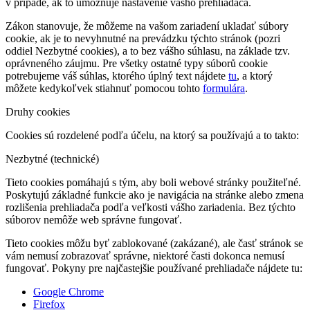
v prípade, ak to umožňuje nastavenie vášho prehliadača.
Zákon stanovuje, že môžeme na vašom zariadení ukladať súbory
cookie, ak je to nevyhnutné na prevádzku týchto stránok (pozri
oddiel Nezbytné cookies), a to bez vášho súhlasu, na základe tzv.
oprávneného záujmu. Pre všetky ostatné typy súborů cookie
potrebujeme váš súhlas, ktorého úplný text nájdete
tu
, a ktorý
môžete kedykoľvek stiahnuť pomocou tohto
formulára
.
Druhy cookies
Cookies sú rozdelené podľa účelu, na ktorý sa používajú a to takto:
Nezbytné (technické)
Tieto cookies pomáhajú s tým, aby boli webové stránky použiteľné.
Poskytujú základné funkcie ako je navigácia na stránke alebo zmena
rozlišenia prehliadača podľa veľkosti vášho zariadenia. Bez týchto
súborov nemôže web správne fungovať.
Tieto cookies môžu byť zablokované (zakázané), ale časť stránok se
vám nemusí zobrazovať správne, niektoré časti dokonca nemusí
fungovať. Pokyny pre najčastejšie používané prehliadače nájdete tu:
Google Chrome
Firefox