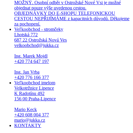
MOŽNÝ. Osobní odběr v Ostrožské Nové Vsi je možné
objednat pouze výše uvedenou cestou.
OBJEDNÁVKY DO E-SHOPU TELEFONICKOU
CESTOU NEPŘIJÍMÁME z kapacitních důvodů. Děkujeme
za pochopení.
Veľkoobchod - stromčeky
Lhotská 772
687 22 Ostrožská Nová Ves
velkoobchod@jukka.cz
Ing. Marek Mojdl
+420 774 647 197
Ing. Jan Vrba
+420 776 166 377
Veľkoobchod imelom
Velkotržnice Lipence
K Radotínu 492
156 00 Praha-Lipence
Mario Keck
+420 608 004 377
mario@jukka.cz
KONTAKTY