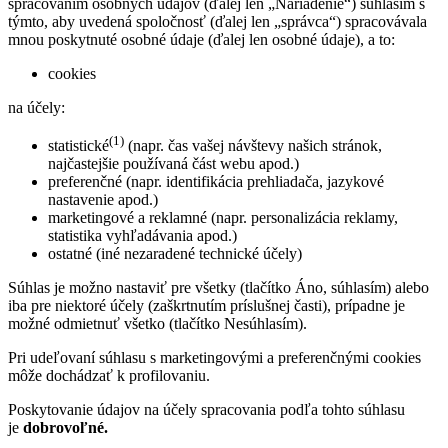
spracovaním osobných údajov (ďalej len „Nariadenie“) súhlasím s
týmto, aby uvedená spoločnosť (ďalej len „správca“) spracovávala
mnou poskytnuté osobné údaje (ďalej len osobné údaje), a to:
cookies
na účely:
(1)
statistické
(napr. čas vašej návštevy našich stránok,
najčastejšie používaná část webu apod.)
preferenčné (napr. identifikácia prehliadača, jazykové
nastavenie apod.)
marketingové a reklamné (napr. personalizácia reklamy,
statistika vyhľadávania apod.)
ostatné (iné nezaradené technické účely)
Súhlas je možno nastaviť pre všetky (tlačítko Áno, súhlasím) alebo
iba pre niektoré účely (zaškrtnutím príslušnej časti), prípadne je
možné odmietnuť všetko (tlačítko Nesúhlasím).
Pri udeľovaní súhlasu s marketingovými a preferenčnými cookies
môže dochádzať k profilovaniu.
Poskytovanie údajov na účely spracovania podľa tohto súhlasu
je
dobrovoľné.