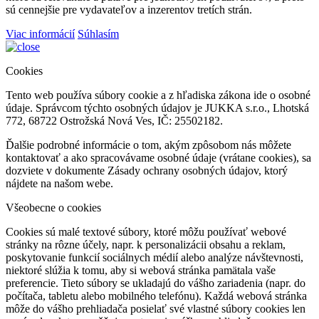
sú cennejšie pre vydavateľov a inzerentov tretích strán.
Viac informácií
Súhlasím
Cookies
Tento web používa súbory cookie a z hľadiska zákona ide o osobné
údaje. Správcom týchto osobných údajov je JUKKA s.r.o., Lhotská
772, 68722 Ostrožská Nová Ves, IČ: 25502182.
Ďalšie podrobné informácie o tom, akým zpôsobom nás môžete
kontaktovať a ako spracovávame osobné údaje (vrátane cookies), sa
dozviete v dokumente Zásady ochrany osobných údajov, ktorý
nájdete na našom webe.
Všeobecne o cookies
Cookies sú malé textové súbory, ktoré môžu používať webové
stránky na rôzne účely, napr. k personalizácii obsahu a reklam,
poskytovanie funkcií sociálnych médií alebo analýze návštevnosti,
niektoré slúžia k tomu, aby si webová stránka pamätala vaše
preferencie. Tieto súbory se ukladajú do vášho zariadenia (napr. do
počítača, tabletu alebo mobilného telefónu). Každá webová stránka
môže do vášho prehliadača posielať své vlastné súbory cookies len