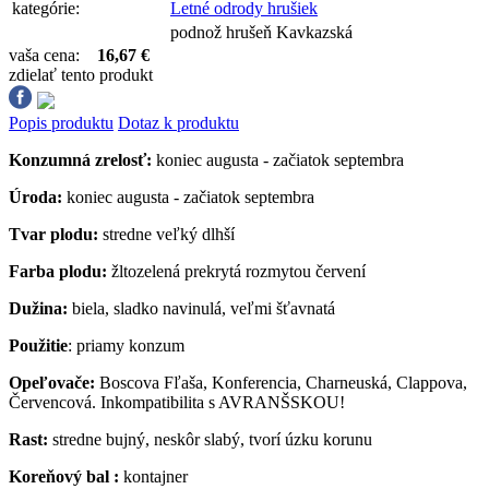
kategórie:
Letné odrody hrušiek
podnož hrušeň Kavkazská
vaša cena:
16,67 €
zdielať tento produkt
Popis produktu
Dotaz k produktu
Konzumná zrelosť:
koniec augusta - začiatok septembra
Úroda:
koniec augusta - začiatok septembra
Tvar plodu:
stredne veľký dlhší
Farba plodu:
žltozelená prekrytá rozmytou červení
Dužina:
biela, sladko navinulá, veľmi šťavnatá
Použitie
: priamy konzum
Opeľovače:
Boscova Fľaša, Konferencia, Charneuská, Clappova,
Červencová. Inkompatibilita s AVRANŠSKOU!
Rast:
stredne bujný, neskôr slabý, tvorí úzku korunu
Koreňový bal :
kontajner