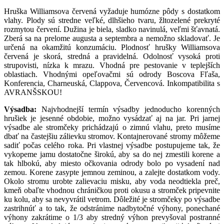
Hruška Williamsova červená vyžaduje humózne pôdy s dostatkom
vlahy. Plody sú stredne veľké, dlhšieho tvaru, žltozelené prekryté
rozmytou červení. Dužina je biela, sladko navinulá, veľmi šťavnatá.
Zberá sa na prelome augusta a septembra a nemožno skladovať. Je
určená na okamžitú konzumáciu. Plodnosť hrušky Williamsova
červená je skorá, stredná a pravidelná. Odolnosť vysoká proti
strupovisti, nízka k mrazu. Vhodná pre pestovanie v teplejších
oblastiach. Vhodnými opeľovačmi sú odrody Boscova Fľaša,
Konferencia, Charneuská, Clappova, Červencová. Inkompatibilita s
AVRANŠSKOU!
Výsadba:
Najvhodnejší termín výsadby jednoducho korenných
hrušiek je jesenné obdobie, možno vysádzať aj na jar. Pri jarnej
výsadbe ale stromčeky prichádzajú o zimnú vlahu, preto musíme
dbať na častejšiu zálievku stromov. Kontajnerované stromy môžeme
sadiť počas celého roka. Pri vlastnej výsadbe postupujeme tak, že
vykopeme jamu dostatočne širokú, aby sa do nej zmestili korene a
tak hlbokú, aby miesto očkovania odrody bolo po vysadení nad
zemou. Korene zasypte jemnou zeminou, a zalejte dostatkom vody.
Okolo stromu urobte zalievaciu misku, aby voda neodtiekla preč,
kmeň obaľte vhodnou chráničkou proti okusu a stromček pripevnite
ku kolu, aby sa nevyvrátil vetrom. Dôležité je stromčeky po výsadbe
zastrihnúť a to tak, že odstránime nadbytočné výhony, ponechané
výhony zakrátime o 1/3 aby stredný výhon prevyšoval postranné