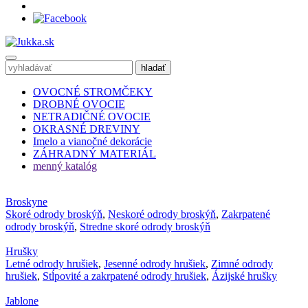
OVOCNÉ STROMČEKY
DROBNÉ OVOCIE
NETRADIČNÉ OVOCIE
OKRASNÉ DREVINY
Imelo a vianočné dekorácie
ZÁHRADNÝ MATERIÁL
menný katalóg
Broskyne
Skoré odrody broskýň
,
Neskoré odrody broskýň
,
Zakrpatené
odrody broskýň
,
Stredne skoré odrody broskýň
Hrušky
Letné odrody hrušiek
,
Jesenné odrody hrušiek
,
Zimné odrody
hrušiek
,
Stĺpovité a zakrpatené odrody hrušiek
,
Ázijské hrušky
Jablone