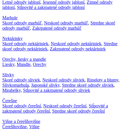
Letné odrody jabloní
,
Jesenné odrody jabloní
,
Zimné odrody
jabloní
,
Stĺpovité a zakrpatené odrody jabloní
Marhule
Skoré odrody marhúľ
,
Neskoré odrody marhúľ
,
Stredne skoré
odrody marhúľ
,
Zakrpatené odrody marhúľ
Nektárinky
Skoré odrody nektáriniek
,
Neskoré odrody nektáriniek
,
Stredne
skoré odrody nektáriniek
,
Zakrpatené odrody nektáriniek
Orechy, liesky a mandle
Liesky
,
Mandle
,
Orechy
Slivky
Skoré odrody sliviek
,
Neskoré odrody sliviek
,
Ringloty a blumy
,
Slivkomarhula
,
Japonské slivky
,
Stredne skoré odrody sliviek
,
Mirabelky
,
Stĺpovité a zakrpatené odrody sliviek
Čerešne
Skoré odrody čerešní
,
Neskoré odrody čerešní
,
Stĺpovité a
zakrpatené odrody čerešní
,
Stredne skoré odrody čerešní
Višne a čerešňovišne
Čerešňovišne
,
Višne