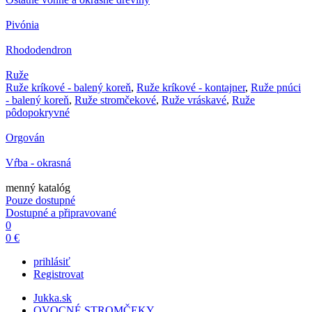
Pivónia
Rhododendron
Ruže
Ruže kríkové - balený koreň
,
Ruže kríkové - kontajner
,
Ruže pnúci
- balený koreň
,
Ruže stromčekové
,
Ruže vráskavé
,
Ruže
pôdopokryvné
Orgován
Vŕba - okrasná
menný katalóg
Pouze dostupné
Dostupné a připravované
0
0 €
prihlásiť
Registrovat
Jukka.sk
OVOCNÉ STROMČEKY