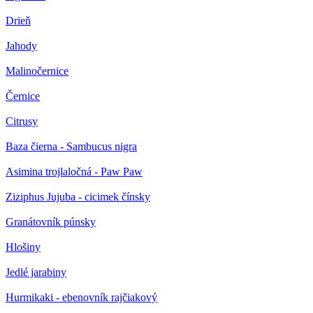
Drieň
Jahody
Malinočernice
Černice
Citrusy
Baza čierna - Sambucus nigra
Asimina trojlaločná - Paw Paw
Ziziphus Jujuba - cicimek čínsky
Granátovník púnsky
Hlošiny
Jedlé jarabiny
Hurmikaki - ebenovník rajčiakový