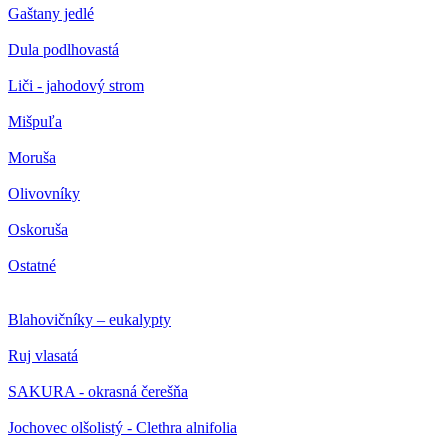
Gaštany jedlé
Dula podlhovastá
Liči - jahodový strom
Mišpuľa
Moruša
Olivovníky
Oskoruša
Ostatné
Blahovičníky – eukalypty
Ruj vlasatá
SAKURA - okrasná čerešňa
Jochovec olšolistý - Clethra alnifolia