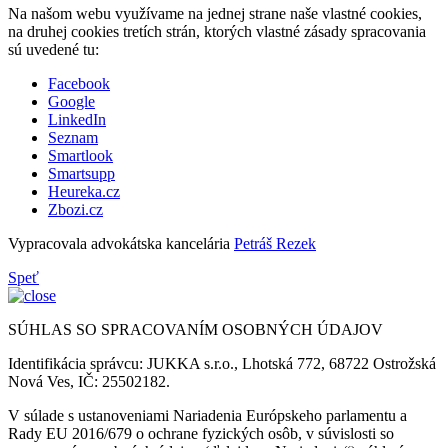
Na našom webu využívame na jednej strane naše vlastné cookies,
na druhej cookies tretích strán, ktorých vlastné zásady spracovania
sú uvedené tu:
Facebook
Google
LinkedIn
Seznam
Smartlook
Smartsupp
Heureka.cz
Zbozi.cz
Vypracovala advokátska kancelária
Petráš Rezek
Speť
SÚHLAS SO SPRACOVANÍM OSOBNÝCH ÚDAJOV
Identifikácia správcu: JUKKA s.r.o., Lhotská 772, 68722 Ostrožská
Nová Ves, IČ: 25502182.
V súlade s ustanoveniami Nariadenia Európskeho parlamentu a
Rady EU 2016/679 o ochrane fyzických osôb, v súvislosti so