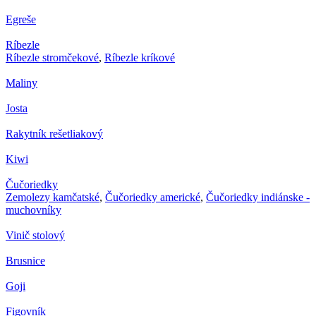
Egreše
Ríbezle
Ríbezle stromčekové
,
Ríbezle kríkové
Maliny
Josta
Rakytník rešetliakový
Kiwi
Čučoriedky
Zemolezy kamčatské
,
Čučoriedky americké
,
Čučoriedky indiánske -
muchovníky
Vinič stolový
Brusnice
Goji
Figovník