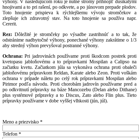
výhony. V nasledujúcom roku je nutné stromy prihnojiť dusíkatými
hnojivami a to pri rašení, po odkvete, a po júnovom prepade plodov.
Toto hnojenie prispieva k rýchlejšiemu vývoju stromčekov a
zlepšuje ich zdravotný stav. Na toto hnojenie sa používa napr.
Cererit.
Rez:
Dôležité je stromčeky po výsadbe zastrihnúť a to tak, že
odstránime nadbytočné výhony, ponechané výhony zakrátime o 1/3
aby stredný výhon prevyšoval postranné výhony.
Ochrana:
Pri jadrovinách používame proti škodcom postrek proti
kvetopasu jabloňovému a to prípravkami Mospilan a Calipso na
začiatku kvetu. Začiatkom júla sa vykonáva ochrana proti obaleči
jabloňovému prípravkom Reldan, Karate alebo Zeon. Proti voškám
ochrana v prípade náletu po celý rok prípravkami Mospilan alebo
Pirimor podľa návodu. Proti chorobám jadrovín používame pred a
po odkvitnutí prípravky na báze Mancozebu (Delan alebo Dithane)
plus systémové prípravky a to Discus, Zato alebo Flin plus. Tieto
prípravky používame v dobe vyššej vlhkosti (jún, júl).
Meno a priezvisko
*
Telefon
*