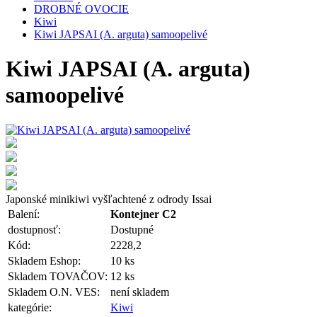
DROBNÉ OVOCIE
Kiwi
Kiwi JAPSAI (A. arguta) samoopelivé
Kiwi JAPSAI (A. arguta)
samoopelivé
Japonské minikiwi vyšľachtené z odrody Issai
Balení:
Kontejner C2
dostupnosť:
Dostupné
Kód:
2228,2
Skladem Eshop:
10 ks
Skladem TOVAČOV:
12 ks
Skladem O.N. VES:
není skladem
kategórie:
Kiwi