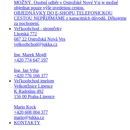
MOŽNÝ. Osobní odběr v Ostrožské Nové Vsi je možné
objednat pouze výše uvedenou cestou.
OBJEDNÁVKY DO E-SHOPU TELEFONICKOU
CESTOU NEPŘIJÍMÁME z kapacitních důvodů. Děkujeme
za pochopení.
Veľkoobchod - stromčeky
Lhotská 772
687 22 Ostrožská Nová Ves
velkoobchod@jukka.cz
Ing. Marek Mojdl
+420 774 647 197
Ing. Jan Vrba
+420 776 166 377
Veľkoobchod imelom
Velkotržnice Lipence
K Radotínu 492
156 00 Praha-Lipence
Mario Keck
+420 608 004 377
mario@jukka.cz
KONTAKTY