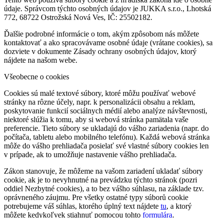
údaje. Správcom týchto osobných údajov je JUKKA s.r.o., Lhotská
772, 68722 Ostrožská Nová Ves, IČ: 25502182.
Ďalšie podrobné informácie o tom, akým zpôsobom nás môžete
kontaktovať a ako spracovávame osobné údaje (vrátane cookies), sa
dozviete v dokumente Zásady ochrany osobných údajov, ktorý
nájdete na našom webe.
Všeobecne o cookies
Cookies sú malé textové súbory, ktoré môžu používať webové
stránky na rôzne účely, napr. k personalizácii obsahu a reklam,
poskytovanie funkcií sociálnych médií alebo analýze návštevnosti,
niektoré slúžia k tomu, aby si webová stránka pamätala vaše
preferencie. Tieto súbory se ukladajú do vášho zariadenia (napr. do
počítača, tabletu alebo mobilného telefónu). Každá webová stránka
môže do vášho prehliadača posielať své vlastné súbory cookies len
v prípade, ak to umožňuje nastavenie vášho prehliadača.
Zákon stanovuje, že môžeme na vašom zariadení ukladať súbory
cookie, ak je to nevyhnutné na prevádzku týchto stránok (pozri
oddiel Nezbytné cookies), a to bez vášho súhlasu, na základe tzv.
oprávneného záujmu. Pre všetky ostatné typy súborů cookie
potrebujeme váš súhlas, ktorého úplný text nájdete
tu
, a ktorý
môžete kedykoľvek stiahnuť pomocou tohto
formulára
.