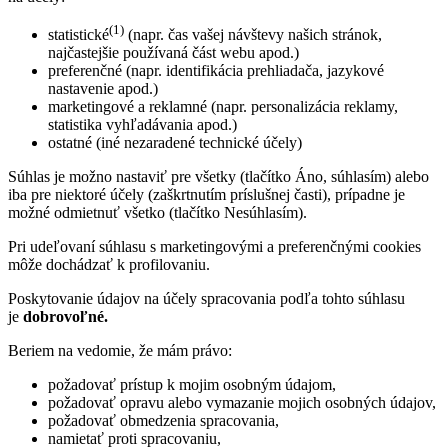
(1)
statistické
(napr. čas vašej návštevy našich stránok,
najčastejšie používaná část webu apod.)
preferenčné (napr. identifikácia prehliadača, jazykové
nastavenie apod.)
marketingové a reklamné (napr. personalizácia reklamy,
statistika vyhľadávania apod.)
ostatné (iné nezaradené technické účely)
Súhlas je možno nastaviť pre všetky (tlačítko Áno, súhlasím) alebo
iba pre niektoré účely (zaškrtnutím príslušnej časti), prípadne je
možné odmietnuť všetko (tlačítko Nesúhlasím).
Pri udeľovaní súhlasu s marketingovými a preferenčnými cookies
môže dochádzať k profilovaniu.
Poskytovanie údajov na účely spracovania podľa tohto súhlasu
je
dobrovoľné.
Beriem na vedomie, že mám právo:
požadovať prístup k mojim osobným údajom,
požadovať opravu alebo vymazanie mojich osobných údajov,
požadovať obmedzenia spracovania,
namietať proti spracovaniu,