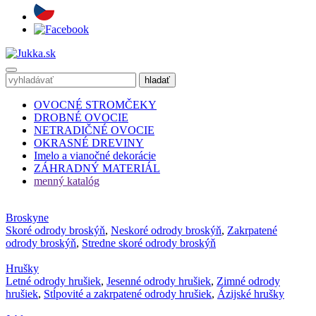
OVOCNÉ STROMČEKY
DROBNÉ OVOCIE
NETRADIČNÉ OVOCIE
OKRASNÉ DREVINY
Imelo a vianočné dekorácie
ZÁHRADNÝ MATERIÁL
menný katalóg
Broskyne
Skoré odrody broskýň
,
Neskoré odrody broskýň
,
Zakrpatené
odrody broskýň
,
Stredne skoré odrody broskýň
Hrušky
Letné odrody hrušiek
,
Jesenné odrody hrušiek
,
Zimné odrody
hrušiek
,
Stĺpovité a zakrpatené odrody hrušiek
,
Ázijské hrušky