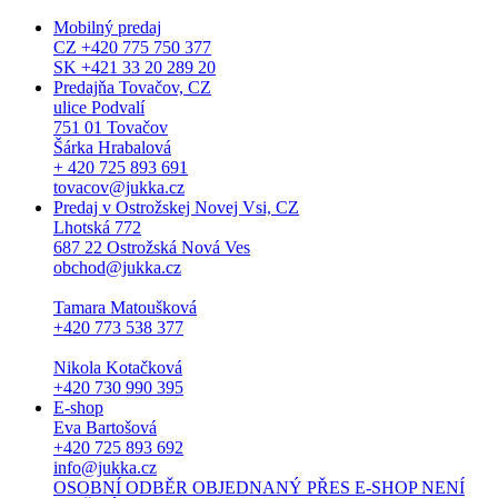
Mobilný predaj
CZ +420 775 750 377
SK +421 33 20 289 20
Predajňa Tovačov, CZ
ulice Podvalí
751 01 Tovačov
Šárka Hrabalová
+ 420 725 893 691
tovacov@jukka.cz
Predaj v Ostrožskej Novej Vsi, CZ
Lhotská 772
687 22 Ostrožská Nová Ves
obchod@jukka.cz
Tamara Matoušková
+420 773 538 377
Nikola Kotačková
+420 730 990 395
E-shop
Eva Bartošová
+420 725 893 692
info@jukka.cz
OSOBNÍ ODBĚR OBJEDNANÝ PŘES E-SHOP NENÍ