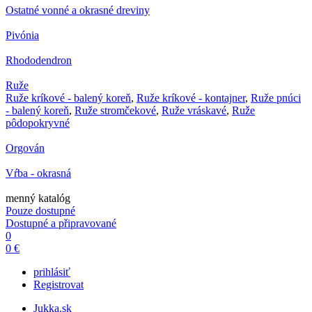
Ostatné vonné a okrasné dreviny
Pivónia
Rhododendron
Ruže
Ruže kríkové - balený koreň
,
Ruže kríkové - kontajner
,
Ruže pnúci
- balený koreň
,
Ruže stromčekové
,
Ruže vráskavé
,
Ruže
pôdopokryvné
Orgován
Vŕba - okrasná
menný katalóg
Pouze dostupné
Dostupné a připravované
0
0 €
prihlásiť
Registrovat
Jukka.sk