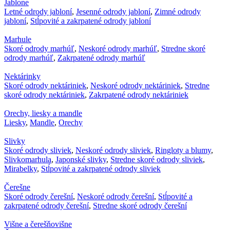
Jablone
Letné odrody jabloní
,
Jesenné odrody jabloní
,
Zimné odrody
jabloní
,
Stĺpovité a zakrpatené odrody jabloní
Marhule
Skoré odrody marhúľ
,
Neskoré odrody marhúľ
,
Stredne skoré
odrody marhúľ
,
Zakrpatené odrody marhúľ
Nektárinky
Skoré odrody nektáriniek
,
Neskoré odrody nektáriniek
,
Stredne
skoré odrody nektáriniek
,
Zakrpatené odrody nektáriniek
Orechy, liesky a mandle
Liesky
,
Mandle
,
Orechy
Slivky
Skoré odrody sliviek
,
Neskoré odrody sliviek
,
Ringloty a blumy
,
Slivkomarhula
,
Japonské slivky
,
Stredne skoré odrody sliviek
,
Mirabelky
,
Stĺpovité a zakrpatené odrody sliviek
Čerešne
Skoré odrody čerešní
,
Neskoré odrody čerešní
,
Stĺpovité a
zakrpatené odrody čerešní
,
Stredne skoré odrody čerešní
Višne a čerešňovišne