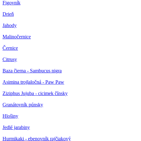
Figovník
Drieň
Jahody
Malinočernice
Černice
Citrusy
Baza čierna - Sambucus nigra
Asimina trojlaločná - Paw Paw
Ziziphus Jujuba - cicimek čínsky
Granátovník púnsky
Hlošiny
Jedlé jarabiny
Hurmikaki - ebenovník rajčiakový