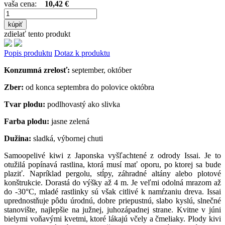
vaša cena:
10,42 €
kúpiť
zdielať tento produkt
Popis produktu
Dotaz k produktu
Konzumná zrelosť:
september, október
Zber:
od konca septembra do polovice októbra
Tvar plodu:
podlhovastý ako slivka
Farba plodu:
jasne zelená
Dužina:
sladká, výbornej chuti
Samoopelivé kiwi z Japonska vyšľachtené z odrody Issai. Je to
otužilá popínavá rastlina, ktorá musí mať oporu, po ktorej sa bude
plaziť. Napríklad pergolu, stĺpy, záhradné altány alebo plotové
konštrukcie. Dorastá do výšky až 4 m. Je veľmi odolná mrazom až
do -30°C, mladé rastlinky sú však citlivé k namŕzaniu dreva. Issai
uprednostňuje pôdu úrodnú, dobre priepustnú, slabo kyslú, slnečné
stanovište, najlepšie na južnej, juhozápadnej strane. Kvitne v júni
bielymi voňavými kvetmi, ktoré lákajú včely a čmeliaky. Plody kivi