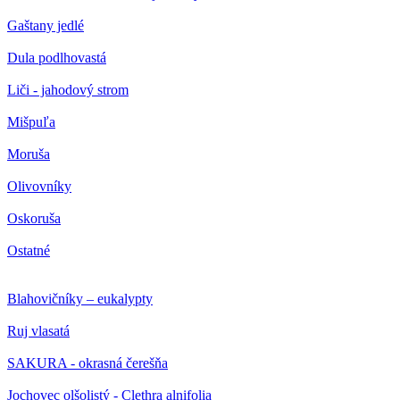
Gaštany jedlé
Dula podlhovastá
Liči - jahodový strom
Mišpuľa
Moruša
Olivovníky
Oskoruša
Ostatné
Blahovičníky – eukalypty
Ruj vlasatá
SAKURA - okrasná čerešňa
Jochovec olšolistý - Clethra alnifolia