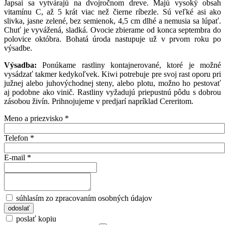
Japsai sa vytvárajú na dvojročnom dreve. Majú vysoký obsah
vitamínu C, až 5 krát viac než čierne ríbezle. Sú veľké asi ako
slivka, jasne zelené, bez semienok, 4,5 cm dlhé a nemusia sa lúpať.
Chuť je vyvážená, sladká. Ovocie zbierame od konca septembra do
polovice októbra. Bohatá úroda nastupuje už v prvom roku po
výsadbe.
Výsadba:
Ponúkame rastliny kontajnerované, ktoré je možné
vysádzať takmer kedykoľvek. Kiwi potrebuje pre svoj rast oporu pri
južnej alebo juhovýchodnej steny, alebo plotu, možno ho pestovať
aj podobne ako vinič. Rastliny vyžadujú priepustnú pôdu s dobrou
zásobou živín. Prihnojujeme v predjarí napríklad Cereritom.
Meno a priezvisko
*
Telefon
*
E-mail
*
súhlasím zo zpracovaním osobných údajov
poslať kopiu