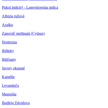
Pukol indický - Lagerstroemia indica
Albizia ružová
Azalka
Zanoväť metlinatá (Cytisus)
Hortenzia
Ibišteky
Ihličnany
Javory okrasné
Kamélie
Levanduľa
Magnólia
Budleja Dávidova