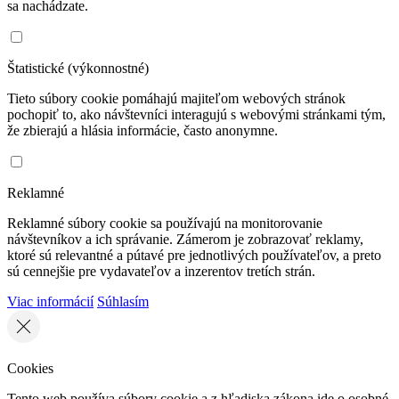
sa nachádzate.
Štatistické (výkonnostné)
Tieto súbory cookie pomáhajú majiteľom webových stránok
pochopiť to, ako návštevníci interagujú s webovými stránkami tým,
že zbierajú a hlásia informácie, často anonymne.
Reklamné
Reklamné súbory cookie sa používajú na monitorovanie
návštevníkov a ich správanie. Zámerom je zobrazovať reklamy,
ktoré sú relevantné a pútavé pre jednotlivých používateľov, a preto
sú cennejšie pre vydavateľov a inzerentov tretích strán.
Viac informácií
Súhlasím
Cookies
Tento web používa súbory cookie a z hľadiska zákona ide o osobné