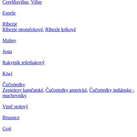
Čerešňovišne
,
Višne
Egreše
Ríbezle
Ríbezle stromčekové
,
Ríbezle kríkové
Maliny
Josta
Rakytník rešetliakový
Kiwi
Čučoriedky
Zemolezy kamčatské
,
Čučoriedky americké
,
Čučoriedky indiánske -
muchovníky
Vinič stolový
Brusnice
Goji